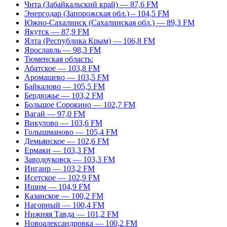
Чита (Забайкальский край) — 87,6 FM
Энергодар (Запорожская обл.) – 104,5 FM
Южно-Сахалинск (Сахалинская обл.) — 89,3 FM
Якутск — 87,9 FM
Ялта (Республика Крым) — 106,8 FM
Ярославль — 98,3 FM
Тюменская область:
Абатское — 103,8 FM
Аромашево — 103,5 FM
Байкалово — 105,5 FM
Бердюжье — 103,2 FM
Большое Сорокино — 102,7 FM
Вагай — 97,0 FM
Викулово — 103,6 FM
Голышманово — 105,4 FM
Демьянское — 102,6 FM
Ермаки — 103,3 FM
Заводоуковск — 103,3 FM
Ингаир — 103,2 FM
Исетское — 102,9 FM
Ишим — 104,9 FM
Казанское — 100,2 FM
Нагорный — 100,4 FM
Нижняя Тавда — 101,2 FM
Новоалександровка — 100,2 FM