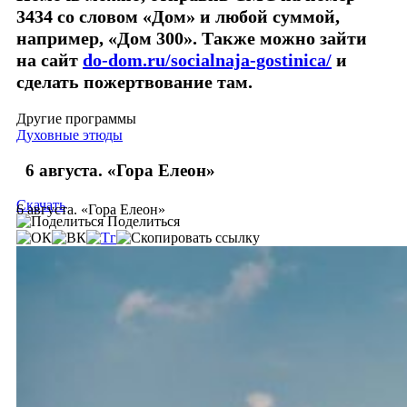
3434 со словом «Дом» и любой суммой,
например, «Дом 300». Также можно зайти
на сайт
do-dom.ru/socialnaja-gostinica/
и
сделать пожертвование там.
Другие программы
Духовные этюды
6 августа. «Гора Елеон»
Скачать
6 августа. «Гора Елеон»
Поделиться