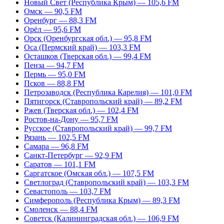
Новый Свет (Республика Крым) — 105,6 FM
Омск — 90,5 FM
Оренбург — 88,3 FM
Орёл — 95,6 FM
Орск (Оренбургская обл.) — 95,8 FM
Оса (Пермский край) — 103,3 FM
Осташков (Тверская обл.) — 99,4 FM
Пенза — 94,7 FM
Пермь — 95,0 FM
Псков — 88,8 FM
Петрозаводск (Республика Карелия) — 101,0 FM
Пятигорск (Ставропольский край) — 89,2 FM
Ржев (Тверская обл.) — 102,4 FM
Ростов-на-Дону — 95,7 FM
Русское (Ставропольский край) — 99,7 FM
Рязань — 102,5 FM
Самара — 96,8 FM
Санкт-Петербург — 92,9 FM
Саратов — 101,1 FM
Саргатское (Омская обл.) — 107,5 FM
Светлоград (Ставропольский край) — 103,3 FM
Севастополь — 103,7 FM
Симферополь (Республика Крым) — 89,3 FM
Смоленск — 88,4 FM
Советск (Калининградская обл.) — 106,9 FM