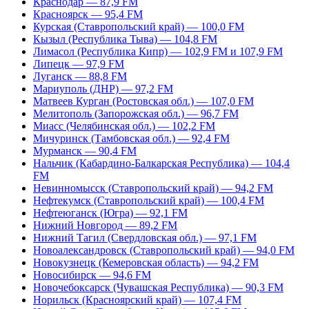
Краснодар — 87,9 FM
Красноярск — 95,4 FM
Курская (Ставропольский край) — 100,0 FM
Кызыл (Республика Тыва) — 104,8 FM
Лимасол (Республика Кипр) — 102,9 FM и 107,9 FM
Липецк — 97,9 FM
Луганск — 88,8 FM
Мариуполь (ДНР) — 97,2 FM
Матвеев Курган (Ростовская обл.) — 107,0 FM
Мелитополь (Запорожская обл.) — 96,7 FM
Миасс (Челябинская обл.) — 102,2 FM
Мичуринск (Тамбовская обл.) — 92,4 FM
Мурманск — 90,4 FM
Нальчик (Кабардино-Балкарская Республика) — 104,4
FM
Невинномысск (Ставропольский край) — 94,2 FM
Нефтекумск (Ставропольский край) — 100,4 FM
Нефтеюганск (Югра) — 92,1 FM
Нижний Новгород — 89,2 FM
Нижний Тагил (Свердловская обл.) — 97,1 FM
Новоалександровск (Ставропольский край) — 94,0 FM
Новокузнецк (Кемеровская область) — 94,2 FM
Новосибирск — 94,6 FM
Новочебоксарск (Чувашская Республика) — 90,3 FM
Норильск (Красноярский край) — 107,4 FM