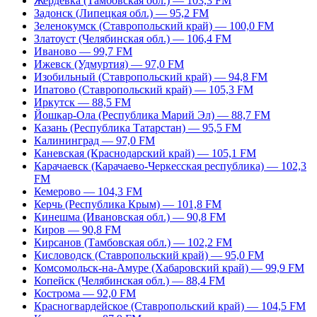
Жердевка (Тамбовская обл.) — 103,3 FM
Задонск (Липецкая обл.) — 95,2 FM
Зеленокумск (Ставропольский край) — 100,0 FM
Златоуст (Челябинская обл.) — 106,4 FM
Иваново — 99,7 FM
Ижевск (Удмуртия) — 97,0 FM
Изобильный (Ставропольский край) — 94,8 FM
Ипатово (Ставропольский край) — 105,3 FM
Иркутск — 88,5 FM
Йошкар-Ола (Республика Марий Эл) — 88,7 FM
Казань (Республика Татарстан) — 95,5 FM
Калининград — 97,0 FM
Каневская (Краснодарский край) — 105,1 FM
Карачаевск (Карачаево-Черкесская республика) — 102,3
FM
Кемерово — 104,3 FM
Керчь (Республика Крым) — 101,8 FM
Кинешма (Ивановская обл.) — 90,8 FM
Киров — 90,8 FM
Кирсанов (Тамбовская обл.) — 102,2 FM
Кисловодск (Ставропольский край) — 95,0 FM
Комсомольск-на-Амуре (Хабаровский край) — 99,9 FM
Копейск (Челябинская обл.) — 88,4 FM
Кострома — 92,0 FM
Красногвардейское (Ставропольский край) — 104,5 FM