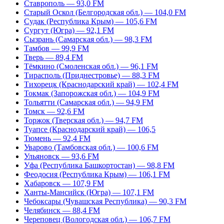
Ставрополь — 93,0 FM
Старый Оскол (Белгородская обл.) — 104,0 FM
Судак (Республика Крым) — 105,6 FM
Сургут (Югра) — 92,1 FM
Сызрань (Самарская обл.) — 98,3 FM
Тамбов — 99,9 FM
Тверь — 89,4 FM
Тёмкино (Смоленская обл.) — 96,1 FM
Тирасполь (Приднестровье) — 88,3 FM
Тихорецк (Краснодарский край) — 102,4 FM
Токмак (Запорожская обл.) — 104,9 FM
Тольятти (Самарская обл.) — 94,9 FM
Томск — 92,6 FM
Торжок (Тверская обл.) — 94,7 FM
Туапсе (Краснодарский край) — 106,5
Тюмень — 92,4 FM
Уварово (Тамбовская обл.) — 100,6 FM
Ульяновск — 93,6 FM
Уфа (Республика Башкортостан) — 98,8 FM
Феодосия (Республика Крым) — 106,1 FM
Хабаровск — 107,9 FM
Ханты-Мансийск (Югра) — 107,1 FM
Чебоксары (Чувашская Республика) — 90,3 FM
Челябинск — 88,4 FM
Череповец (Вологодская обл.) — 106,7 FM