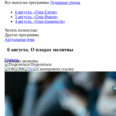
Все выпуски программы
Духовные этюды
6 августа. «Гора Елеон»
5 августа. «Гора Фавор»
4 августа. «Гора блаженств»
Читать полностью
Другие программы
Актуальная тема
6 августа. О плодах молитвы
Скачать
О плодах молитвы
Поделиться