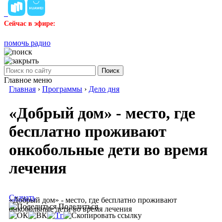
Сейчас в эфире:
помочь радио
Поиск
Главное меню
Главная
›
Программы
›
Дело дня
«Добрый дом» - место, где
бесплатно проживают
онкобольные дети во время
лечения
Скачать
«Добрый дом» - место, где бесплатно проживают
Поделиться
онкобольные дети во время лечения