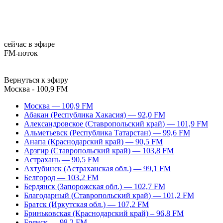
сейчас в эфире
FM-поток
Вернуться к эфиру
Москва - 100,9 FM
Москва — 100,9 FM
Абакан (Республика Хакасия) — 92,0 FM
Александровское (Ставропольский край) — 101,9 FM
Альметьевск (Республика Татарстан) — 99,6 FM
Анапа (Краснодарский край) — 90,5 FM
Арзгир (Ставропольский край) — 103,8 FM
Астрахань — 90,5 FM
Ахтубинск (Астраханская обл.) — 99,1 FM
Белгород — 103,2 FM
Бердянск (Запорожская обл.) — 102,7 FM
Благодарный (Ставропольский край) — 101,2 FM
Братск (Иркутская обл.) — 107,2 FM
Бриньковская (Краснодарский край) – 96,8 FM
Брянск — 98,2 FM