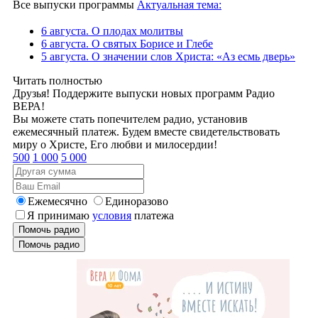
Все выпуски программы
Актуальная тема:
6 августа. О плодах молитвы
6 августа. О святых Борисе и Глебе
5 августа. О значении слов Христа: «Аз есмь дверь»
Читать полностью
Друзья! Поддержите выпуски новых программ Радио
ВЕРА!
Вы можете стать попечителем радио, установив
ежемесячный платеж. Будем вместе свидетельствовать
миру о Христе, Его любви и милосердии!
500
1 000
5 000
Ежемесячно
Единоразово
Я принимаю
условия
платежа
Помочь радио
Помочь радио