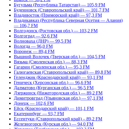
Бугульма (Республика Татарстан) — 105,9 FM
Буденновск (Ставропольский край) — 101,7 FM
Владивосток (Приморский край) — 97,3 FM
Владикавказ (Республика Северная Осетия — Алания)
— 106,7 FM
Волгодонск (Ростовская обл.) — 103,2 FM
Волгоград — 92,6 FM
Волноваха (ДНР) — 99,5 FM
Вологда — 96,0 FM
Воронеж — 89,4 FM
Вышний Волочек (Тверская обл.) — 104,5 FM
Вязьма (Смоленская обл.) — 88,3 FM
Гагарин (Смоленская обл.) — 95,3 FM
Галюгаевская (Ставропольский край) — 89,8 FM
Геленджик (Краснодарский край) — 93,1 FM
Геническ (Херсонская обл.) — 96,6 FM
Далматово (Курганская обл.) — 96,5 FM
Дзержинск (Нижегородская обл.) — 89,2 FM
Димитровград (Ульяновская обл.) — 97,1 FM
Донецк — 102,6 FM
Ейск (Краснодарский край) — 101,1 FM
Екатеринбург — 93,7 FM
Ессентуки (Ставропольский край) – 89,2 FM
Железногорск (Курская обл.) — 94,0 FM