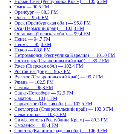
Новый Свет (Республика Крым) — 105,6 FM
Омск — 90,5 FM
Оренбург — 88,3 FM
Орёл — 95,6 FM
Орск (Оренбургская обл.) — 95,8 FM
Оса (Пермский край) — 103,3 FM
Осташков (Тверская обл.) — 99,4 FM
Пенза — 94,7 FM
Пермь — 95,0 FM
Псков — 88,8 FM
Петрозаводск (Республика Карелия) — 101,0 FM
Пятигорск (Ставропольский край) — 89,2 FM
Ржев (Тверская обл.) — 102,4 FM
Ростов-на-Дону — 95,7 FM
Русское (Ставропольский край) — 99,7 FM
Рязань — 102,5 FM
Самара — 96,8 FM
Санкт-Петербург — 92,9 FM
Саратов — 101,1 FM
Саргатское (Омская обл.) — 107,5 FM
Светлоград (Ставропольский край) — 103,3 FM
Севастополь — 103,7 FM
Симферополь (Республика Крым) — 89,3 FM
Смоленск — 88,4 FM
Советск (Калининградская обл.) — 106,9 FM