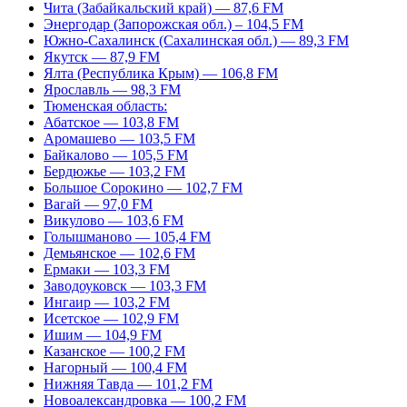
Чита (Забайкальский край) — 87,6 FM
Энергодар (Запорожская обл.) – 104,5 FM
Южно-Сахалинск (Сахалинская обл.) — 89,3 FM
Якутск — 87,9 FM
Ялта (Республика Крым) — 106,8 FM
Ярославль — 98,3 FM
Тюменская область:
Абатское — 103,8 FM
Аромашево — 103,5 FM
Байкалово — 105,5 FM
Бердюжье — 103,2 FM
Большое Сорокино — 102,7 FM
Вагай — 97,0 FM
Викулово — 103,6 FM
Голышманово — 105,4 FM
Демьянское — 102,6 FM
Ермаки — 103,3 FM
Заводоуковск — 103,3 FM
Ингаир — 103,2 FM
Исетское — 102,9 FM
Ишим — 104,9 FM
Казанское — 100,2 FM
Нагорный — 100,4 FM
Нижняя Тавда — 101,2 FM
Новоалександровка — 100,2 FM