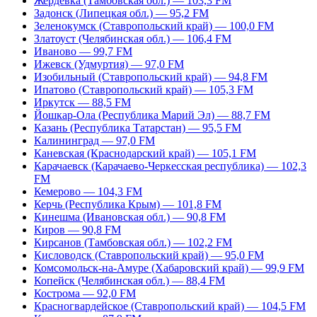
Жердевка (Тамбовская обл.) — 103,3 FM
Задонск (Липецкая обл.) — 95,2 FM
Зеленокумск (Ставропольский край) — 100,0 FM
Златоуст (Челябинская обл.) — 106,4 FM
Иваново — 99,7 FM
Ижевск (Удмуртия) — 97,0 FM
Изобильный (Ставропольский край) — 94,8 FM
Ипатово (Ставропольский край) — 105,3 FM
Иркутск — 88,5 FM
Йошкар-Ола (Республика Марий Эл) — 88,7 FM
Казань (Республика Татарстан) — 95,5 FM
Калининград — 97,0 FM
Каневская (Краснодарский край) — 105,1 FM
Карачаевск (Карачаево-Черкесская республика) — 102,3
FM
Кемерово — 104,3 FM
Керчь (Республика Крым) — 101,8 FM
Кинешма (Ивановская обл.) — 90,8 FM
Киров — 90,8 FM
Кирсанов (Тамбовская обл.) — 102,2 FM
Кисловодск (Ставропольский край) — 95,0 FM
Комсомольск-на-Амуре (Хабаровский край) — 99,9 FM
Копейск (Челябинская обл.) — 88,4 FM
Кострома — 92,0 FM
Красногвардейское (Ставропольский край) — 104,5 FM