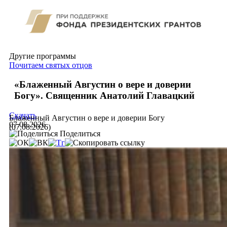
Другие программы
Почитаем святых отцов
«Блаженный Августин о вере и доверии
Богу». Священник Анатолий Главацкий
Скачать
Блаженный Августин о вере и доверии Богу
07.08.2026
(07.08.2026)
Поделиться