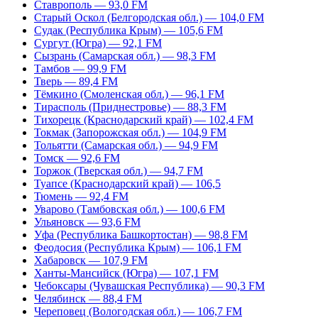
Ставрополь — 93,0 FM
Старый Оскол (Белгородская обл.) — 104,0 FM
Судак (Республика Крым) — 105,6 FM
Сургут (Югра) — 92,1 FM
Сызрань (Самарская обл.) — 98,3 FM
Тамбов — 99,9 FM
Тверь — 89,4 FM
Тёмкино (Смоленская обл.) — 96,1 FM
Тирасполь (Приднестровье) — 88,3 FM
Тихорецк (Краснодарский край) — 102,4 FM
Токмак (Запорожская обл.) — 104,9 FM
Тольятти (Самарская обл.) — 94,9 FM
Томск — 92,6 FM
Торжок (Тверская обл.) — 94,7 FM
Туапсе (Краснодарский край) — 106,5
Тюмень — 92,4 FM
Уварово (Тамбовская обл.) — 100,6 FM
Ульяновск — 93,6 FM
Уфа (Республика Башкортостан) — 98,8 FM
Феодосия (Республика Крым) — 106,1 FM
Хабаровск — 107,9 FM
Ханты-Мансийск (Югра) — 107,1 FM
Чебоксары (Чувашская Республика) — 90,3 FM
Челябинск — 88,4 FM
Череповец (Вологодская обл.) — 106,7 FM