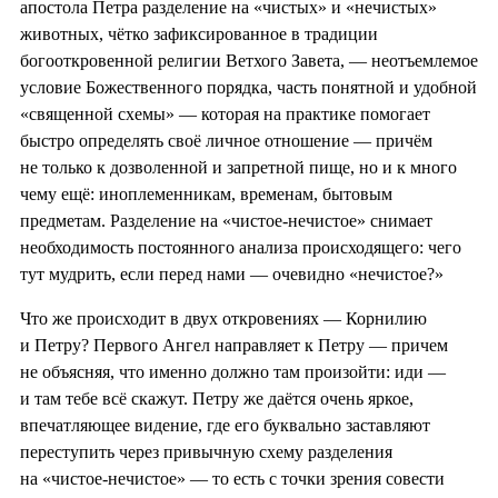
апостола Петра разделение на «чистых» и «нечистых»
животных, чётко зафиксированное в традиции
богооткровенной религии Ветхого Завета, — неотъемлемое
условие Божественного порядка, часть понятной и удобной
«священной схемы» — которая на практике помогает
быстро определять своё личное отношение — причём
не только к дозволенной и запретной пище, но и к много
чему ещё: иноплеменникам, временам, бытовым
предметам. Разделение на «чистое-нечистое» снимает
необходимость постоянного анализа происходящего: чего
тут мудрить, если перед нами — очевидно «нечистое?»
Что же происходит в двух откровениях — Корнилию
и Петру? Первого Ангел направляет к Петру — причем
не объясняя, что именно должно там произойти: иди —
и там тебе всё скажут. Петру же даётся очень яркое,
впечатляющее видение, где его буквально заставляют
переступить через привычную схему разделения
на «чистое-нечистое» — то есть с точки зрения совести