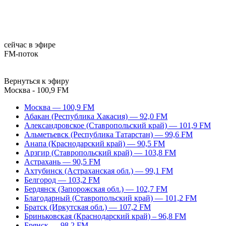
сейчас в эфире
FM-поток
Вернуться к эфиру
Москва - 100,9 FM
Москва — 100,9 FM
Абакан (Республика Хакасия) — 92,0 FM
Александровское (Ставропольский край) — 101,9 FM
Альметьевск (Республика Татарстан) — 99,6 FM
Анапа (Краснодарский край) — 90,5 FM
Арзгир (Ставропольский край) — 103,8 FM
Астрахань — 90,5 FM
Ахтубинск (Астраханская обл.) — 99,1 FM
Белгород — 103,2 FM
Бердянск (Запорожская обл.) — 102,7 FM
Благодарный (Ставропольский край) — 101,2 FM
Братск (Иркутская обл.) — 107,2 FM
Бриньковская (Краснодарский край) – 96,8 FM
Брянск — 98,2 FM