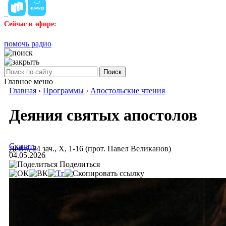
Сейчас в эфире:
помочь радио
Поиск
Главное меню
Главная
›
Программы
›
Апостольские чтения
Деяния святых апостолов
Скачать
Деян., 24 зач., X, 1-16 (прот. Павел Великанов)
04.05.2026
Поделиться