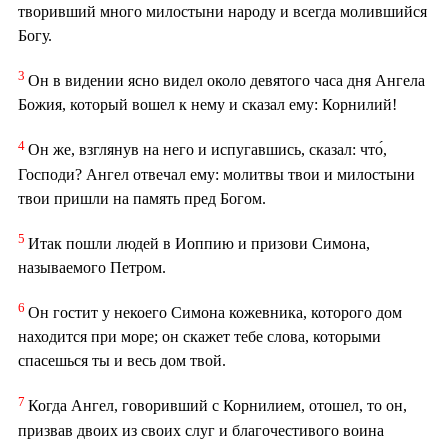
творивший много милостыни народу и всегда молившийся
Богу.
3
Он в видении ясно видел около девятого часа дня Ангела
Божия, который вошел к нему и сказал ему: Корнилий!
4
Он же, взглянув на него и испугавшись, сказал: что́,
Господи? Ангел отвечал ему: молитвы твои и милостыни
твои пришли на память пред Богом.
5
Итак пошли людей в Иоппию и призови Симона,
называемого Петром.
6
Он гостит у некоего Симона кожевника, которого дом
находится при море; он скажет тебе слова, которыми
спасешься ты и весь дом твой.
7
Когда Ангел, говоривший с Корнилием, отошел, то он,
призвав двоих из своих слуг и благочестивого воина