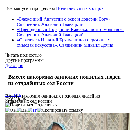
Все выпуски программы
Почитаем святых отцов
«Блаженный Августин о вере и доверии Богу».
Священник Анатолий Главацкий
«Преподобный Порфирий Кавсокаливит о молитве».
Священник Анатолий Главацкий
«Святитель Игнатий Брянчанинов о духовных
смыслах искусства». Священник Михаил Дочия
Читать полностью
Другие программы
Дело дня
Вместе накормим одиноких пожилых людей
из отдалённых сёл России
Скачать
Вместе накормим одиноких пожилых людей из
07.08.2026
отдалённых сёл России
Поделиться