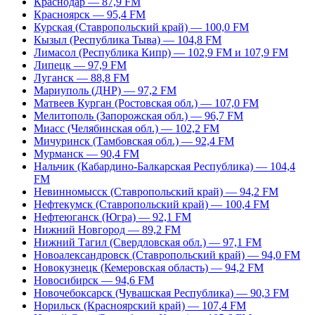
Краснодар — 87,9 FM
Красноярск — 95,4 FM
Курская (Ставропольский край) — 100,0 FM
Кызыл (Республика Тыва) — 104,8 FM
Лимасол (Республика Кипр) — 102,9 FM и 107,9 FM
Липецк — 97,9 FM
Луганск — 88,8 FM
Мариуполь (ДНР) — 97,2 FM
Матвеев Курган (Ростовская обл.) — 107,0 FM
Мелитополь (Запорожская обл.) — 96,7 FM
Миасс (Челябинская обл.) — 102,2 FM
Мичуринск (Тамбовская обл.) — 92,4 FM
Мурманск — 90,4 FM
Нальчик (Кабардино-Балкарская Республика) — 104,4
FM
Невинномысск (Ставропольский край) — 94,2 FM
Нефтекумск (Ставропольский край) — 100,4 FM
Нефтеюганск (Югра) — 92,1 FM
Нижний Новгород — 89,2 FM
Нижний Тагил (Свердловская обл.) — 97,1 FM
Новоалександровск (Ставропольский край) — 94,0 FM
Новокузнецк (Кемеровская область) — 94,2 FM
Новосибирск — 94,6 FM
Новочебоксарск (Чувашская Республика) — 90,3 FM
Норильск (Красноярский край) — 107,4 FM