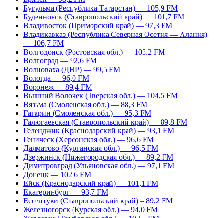
Бугульма (Республика Татарстан) — 105,9 FM
Буденновск (Ставропольский край) — 101,7 FM
Владивосток (Приморский край) — 97,3 FM
Владикавказ (Республика Северная Осетия — Алания)
— 106,7 FM
Волгодонск (Ростовская обл.) — 103,2 FM
Волгоград — 92,6 FM
Волноваха (ДНР) — 99,5 FM
Вологда — 96,0 FM
Воронеж — 89,4 FM
Вышний Волочек (Тверская обл.) — 104,5 FM
Вязьма (Смоленская обл.) — 88,3 FM
Гагарин (Смоленская обл.) — 95,3 FM
Галюгаевская (Ставропольский край) — 89,8 FM
Геленджик (Краснодарский край) — 93,1 FM
Геническ (Херсонская обл.) — 96,6 FM
Далматово (Курганская обл.) — 96,5 FM
Дзержинск (Нижегородская обл.) — 89,2 FM
Димитровград (Ульяновская обл.) — 97,1 FM
Донецк — 102,6 FM
Ейск (Краснодарский край) — 101,1 FM
Екатеринбург — 93,7 FM
Ессентуки (Ставропольский край) – 89,2 FM
Железногорск (Курская обл.) — 94,0 FM