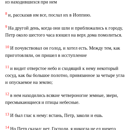
из находившихся при нем
8
и, рассказав им все, послал их в Иоппию.
9
На другой день, когда они шли и приближались к городу,
Петр около шестого часа взошел на верх дома помолиться.
10
И почувствовал он голод, и хотел есть. Между тем, как
приготовляли, он пришел в исступление
11
и видит отверстое небо и сходящий к нему некоторый
сосуд, как бы большое полотно, привязанное за четыре угла
и опускаемое на землю;
12
в нем находились всякие четвероногие земные, звери,
пресмыкающиеся и птицы небесные.
13
И был глас к нему: встань, Петр, заколи и ешь.
14
Но Петр сказал: нет, Господи, я никогда не ел ничего