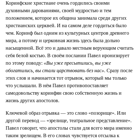
Коринфские христиане очень гордились своими
духовными дарованиями, своей мудростью и тем
положением, которое их община занимала среди других
христианских церквей. И на самом деле гордиться было
чем. Коринф был одним из культурных центров древнего
мира, а потому и церковная жизнь здесь была дольно
насыщенной. Всё это и давало местным верующим считать
себя белой костью. В своём послании Павел иронизирует
по этому поводу:
«Вы уже пресытились, вы уже
обогатились, вы стали царствовать без нас»
. Сразу после
этих слов и начинается тот отрывок, который мы только
что услышали. В нём Павел противопоставляет
самодовольству коринфян свою собственную жизнь и
жизнь других апостолов.
Ключевой образ отрывка — это слово «позорище». Или
другой перевод — «зрелище, театральное представление».
Павел говорит, что апостолы стали для всего мира именно
таким зрелищем. В его словах чувствуется отсылка к