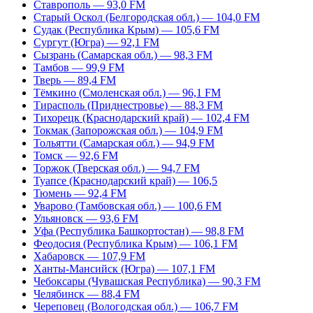
Ставрополь — 93,0 FM
Старый Оскол (Белгородская обл.) — 104,0 FM
Судак (Республика Крым) — 105,6 FM
Сургут (Югра) — 92,1 FM
Сызрань (Самарская обл.) — 98,3 FM
Тамбов — 99,9 FM
Тверь — 89,4 FM
Тёмкино (Смоленская обл.) — 96,1 FM
Тирасполь (Приднестровье) — 88,3 FM
Тихорецк (Краснодарский край) — 102,4 FM
Токмак (Запорожская обл.) — 104,9 FM
Тольятти (Самарская обл.) — 94,9 FM
Томск — 92,6 FM
Торжок (Тверская обл.) — 94,7 FM
Туапсе (Краснодарский край) — 106,5
Тюмень — 92,4 FM
Уварово (Тамбовская обл.) — 100,6 FM
Ульяновск — 93,6 FM
Уфа (Республика Башкортостан) — 98,8 FM
Феодосия (Республика Крым) — 106,1 FM
Хабаровск — 107,9 FM
Ханты-Мансийск (Югра) — 107,1 FM
Чебоксары (Чувашская Республика) — 90,3 FM
Челябинск — 88,4 FM
Череповец (Вологодская обл.) — 106,7 FM