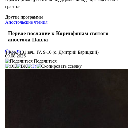
грантов
Другие программы
Апостольские чтения
Первое послание к Коринфянам святого
апостола Павла
Скачать
1 Кор., 131 зач., IV, 9-16 (о. Дмитрий Барицкий)
09.08.2026
Поделиться