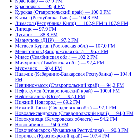
Краснодар — 87,9 FM
Красноярск — 95,4 FM
Курская (Ставропольский край) — 100,0 FM
Кызыл (Республика Тыва) — 104,8 FM
Лимасол (Республика Кипр) — 102,9 FM и 107,9 FM
Липецк — 97,9 FM
Луганск — 88,8 FM
Мариуполь (ДНР) — 97,2 FM
Матвеев Курган (Ростовская обл.) — 107,0 FM
Мелитополь (Запорожская обл.) — 96,7 FM
Миасс (Челябинская обл.) — 102,2 FM
Мичуринск (Тамбовская обл.) — 92,4 FM
Мурманск — 90,4 FM
Нальчик (Кабардино-Балкарская Республика) — 104,4
FM
Невинномысск (Ставропольский край) — 94,2 FM
Нефтекумск (Ставропольский край) — 100,4 FM
Нефтеюганск (Югра) — 92,1 FM
Нижний Новгород — 89,2 FM
Нижний Тагил (Свердловская обл.) — 97,1 FM
Новоалександровск (Ставропольский край) — 94,0 FM
Новокузнецк (Кемеровская область) — 94,2 FM
Новосибирск — 94,6 FM
Новочебоксарск (Чувашская Республика) — 90,3 FM
Норильск (Красноярский край) — 107,4 FM