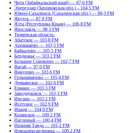
Чита (Забайкальский край) — 87,6 FM
Энергодар (Запорожская обл.) – 104,5 FM
Южно-Сахалинск (Сахалинская обл.) — 89,3 FM
Якутск — 87,9 FM
Ялта (Республика Крым) — 106,8 FM
Ярославль — 98,3 FM
Тюменская область:
Абатское — 103,8 FM
Аромашево — 103,5 FM
Байкалово — 105,5 FM
Бердюжье — 103,2 FM
Большое Сорокино — 102,7 FM
Вагай — 97,0 FM
Викулово — 103,6 FM
Голышманово — 105,4 FM
Демьянское — 102,6 FM
Ермаки — 103,3 FM
Заводоуковск — 103,3 FM
Ингаир — 103,2 FM
Исетское — 102,9 FM
Ишим — 104,9 FM
Казанское — 100,2 FM
Нагорный — 100,4 FM
Нижняя Тавда — 101,2 FM
Новоалександровка — 100,2 FM