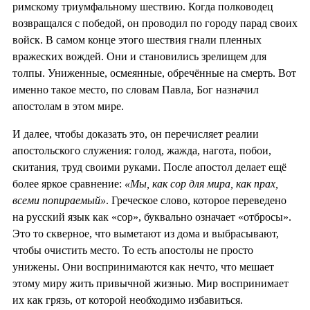
римскому триумфальному шествию. Когда полководец
возвращался с победой, он проводил по городу парад своих
войск. В самом конце этого шествия гнали пленных
вражеских вождей. Они и становились зрелищем для
толпы. Униженные, осмеянные, обречённые на смерть. Вот
именно такое место, по словам Павла, Бог назначил
апостолам в этом мире.
И далее, чтобы доказать это, он перечисляет реалии
апостольского служения: голод, жажда, нагота, побои,
скитания, труд своими руками. После апостол делает ещё
более яркое сравнение:
«Мы, как сор для мира, как прах,
всеми попираемый»
. Греческое слово, которое переведено
на русский язык как «сор», буквально означает «отбросы».
Это то скверное, что выметают из дома и выбрасывают,
чтобы очистить место. То есть апостолы не просто
унижены. Они воспринимаются как нечто, что мешает
этому миру жить привычной жизнью. Мир воспринимает
их как грязь, от которой необходимо избавиться.