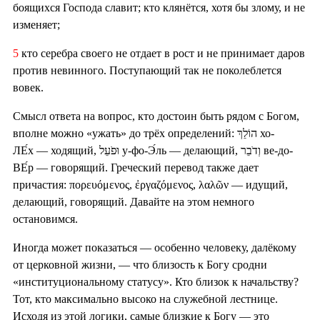
боящихся Господа славит; кто клянётся, хотя бы злому, и не
изменяет;
5
кто серебра своего не отдает в рост и не принимает даров
против невинного. Поступающий так не поколеблется
вовек.
Смысл ответа на вопрос, кто достоин быть рядом с Богом,
вполне можно «ужать» до трёх определений: הוֹלֵךְ хо-
ЛЕ́х — ходящий, וּפֹעֵל у-фо-Э́ль — делающий, וְדֹבֵר ве-до-
ВЕ́р — говорящий. Греческий перевод также дает
причастия: πορευόμενος, ἐργαζόμενος, λαλῶν — идущий,
делающий, говорящий. Давайте на этом немного
остановимся.
Иногда может показаться — особенно человеку, далёкому
от церковной жизни, — что близость к Богу сродни
«институциональному статусу». Кто близок к начальству?
Тот, кто максимально высоко на служебной лестнице.
Исходя из этой логики, самые близкие к Богу — это