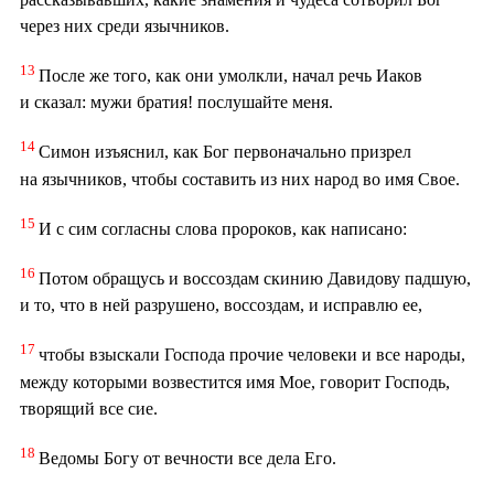
через них среди язычников.
13
После же того, как они умолкли, начал речь Иаков
и сказал: мужи братия! послушайте меня.
14
Симон изъяснил, как Бог первоначально призрел
на язычников, чтобы составить из них народ во имя Свое.
15
И с сим согласны слова пророков, как написано:
16
Потом обращусь и воссоздам скинию Давидову падшую,
и то, что в ней разрушено, воссоздам, и исправлю ее,
17
чтобы взыскали Господа прочие человеки и все народы,
между которыми возвестится имя Мое, говорит Господь,
творящий все сие.
18
Ведомы Богу от вечности все дела Его.