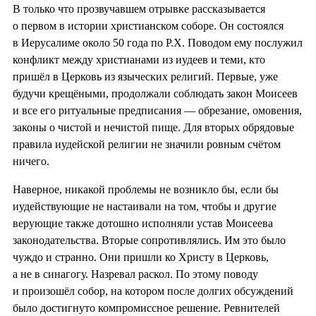
В только что прозвучавшем отрывке рассказывается
о первом в истории христианском соборе. Он состоялся
в Иерусалиме около 50 года по Р.Х. Поводом ему послужил
конфликт между христианами из иудеев и теми, кто
пришёл в Церковь из языческих религий. Первые, уже
будучи крещёными, продолжали соблюдать закон Моисеев
и все его ритуальные предписания — обрезание, омовения,
законы о чистой и нечистой пище. Для вторых обрядовые
правила иудейской религии не значили ровным счётом
ничего.
Наверное, никакой проблемы не возникло бы, если бы
иудействующие не настаивали на том, чтобы и другие
верующие также дотошно исполняли устав Моисеева
законодательства. Вторые сопротивлялись. Им это было
чуждо и странно. Они пришли ко Христу в Церковь,
а не в синагогу. Назревал раскол. По этому поводу
и произошёл собор, на котором после долгих обсуждений
было достигнуто компромиссное решение. Ревнителей