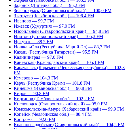
Жердевка (Тамбовская обл.) — 103,3 FM
Задонск (Липецкая обл.) — 95,2 FM
Зеленокумск (Ставропольский край) — 100,0 FM
Златоуст (Челябинская обл.) — 106,4 FM
Иваново — 99,7 FM
Ижевск (Удмуртия) — 97,0 FM
Изобильный (Ставропольский край) — 94,8 FM
Ипатово (Ставропольский край) — 105,3 FM
Иркутск — 88,5 FM
Йошкар-Ола (Республика Марий Эл) — 88,7 FM
Казань (Республика Татарстан) — 95,5 FM
Калининград — 97,0 FM
Каневская (Краснодарский край) — 105,1 FM
Карачаевск (Карачаево-Черкесская республика) — 102,3
FM
Кемерово — 104,3 FM
Керчь (Республика Крым) — 101,8 FM
Кинешма (Ивановская обл.) — 90,8 FM
Киров — 90,8 FM
Кирсанов (Тамбовская обл.) — 102,2 FM
Кисловодск (Ставропольский край) — 95,0 FM
Комсомольск-на-Амуре (Хабаровский край) — 99,9 FM
Копейск (Челябинская обл.) — 88,4 FM
Кострома — 92,0 FM
Красногвардейское (Ставропольский край) — 104,5 FM