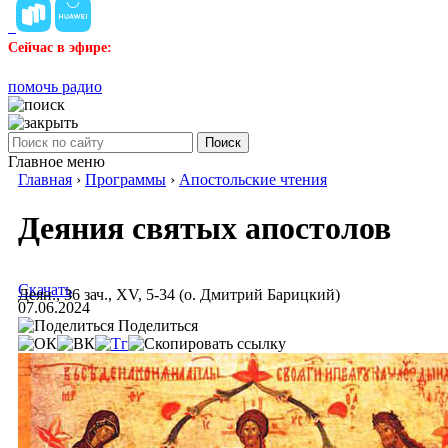
Сейчас в эфире:
помочь радио
Поиск
Главное меню
Главная
›
Программы
›
Апостольские чтения
Деяния святых апостолов
Скачать
Деян., 36 зач., XV, 5-34 (о. Дмитрий Барицкий)
07.06.2024
Поделиться