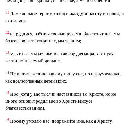
немощны, а вы крепки; вы в славе, а мы в бесчестии.
11
Даже доныне терпим голод и жажду, и наготу и побои, и
скитаемся,
12
и трудимся, работая своими руками. Злословят нас, мы
благословляем; гонят нас, мы терпим;
13
хулят нас, мы молим; мы как сор для мира, как прах,
всеми попираемый доныне.
14
Не к постыжению вашему пишу сие, но вразумляю вас,
как возлюбленных детей моих.
15
Ибо, хотя у вас тысячи наставников во Христе, но не
много отцов; я родил вас во Христе Иисусе
благовествованием.
16
Посему умоляю вас: подражайте мне, как я Христу.