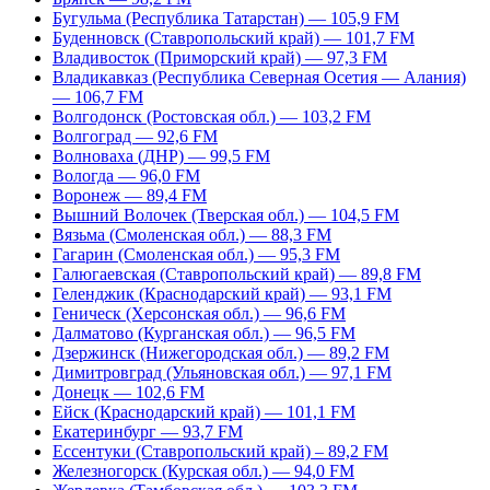
Бугульма (Республика Татарстан) — 105,9 FM
Буденновск (Ставропольский край) — 101,7 FM
Владивосток (Приморский край) — 97,3 FM
Владикавказ (Республика Северная Осетия — Алания)
— 106,7 FM
Волгодонск (Ростовская обл.) — 103,2 FM
Волгоград — 92,6 FM
Волноваха (ДНР) — 99,5 FM
Вологда — 96,0 FM
Воронеж — 89,4 FM
Вышний Волочек (Тверская обл.) — 104,5 FM
Вязьма (Смоленская обл.) — 88,3 FM
Гагарин (Смоленская обл.) — 95,3 FM
Галюгаевская (Ставропольский край) — 89,8 FM
Геленджик (Краснодарский край) — 93,1 FM
Геническ (Херсонская обл.) — 96,6 FM
Далматово (Курганская обл.) — 96,5 FM
Дзержинск (Нижегородская обл.) — 89,2 FM
Димитровград (Ульяновская обл.) — 97,1 FM
Донецк — 102,6 FM
Ейск (Краснодарский край) — 101,1 FM
Екатеринбург — 93,7 FM
Ессентуки (Ставропольский край) – 89,2 FM
Железногорск (Курская обл.) — 94,0 FM