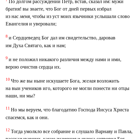
По долгом рассуждении Петр, встав, сказал им: мужи
братия! вы знаете, что Бог от дней первых избрал
из нас
меня,
чтобы из уст моих язычники услышали слово
Евангелия и уверовали;
8
и Сердцеведец Бог дал им свидетельство, даровав
им Духа Святаго, как и нам;
9
и не положил никакого различия между нами и ими,
верою очистив сердца их.
10
Что же вы ныне искушаете Бога,
желая
возложить
на выи учеников иго, которого не могли понести ни отцы
наши, ни мы?
11
Но мы веруем, что благодатию Господа Иисуса Христа
спасемся, как и они.
12
Тогда умолкло все собрание и слушало Варнаву и Павла,
рассказывавших, какие знамения и чудеса сотворил Бог