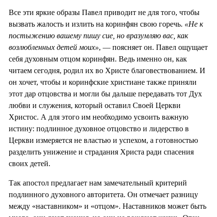
Все эти яркие образы Павел приводит не для того, чтобы
вызвать жалость и излить на коринфян свою горечь.
«Не к
постыжению вашему пишу сие, но вразумляю вас, как
возлюбленных детей моих»
, — поясняет он. Павел ощущает
себя духовным отцом коринфян. Ведь именно он, как
читаем сегодня, родил их во Христе благовествованием. И
он хочет, чтобы и коринфские христиане также приняли
этот дар отцовства и могли бы дальше передавать тот Дух
любви и служения, который оставил Своей Церкви
Христос. А для этого им необходимо усвоить важную
истину: подлинное духовное отцовство и лидерство в
Церкви измеряется не властью и успехом, а готовностью
разделить унижение и страдания Христа ради спасения
своих детей.
Так апостол предлагает нам замечательный критерий
подлинного духовного авторитета. Он отмечает разницу
между «наставником» и «отцом». Наставников может быть