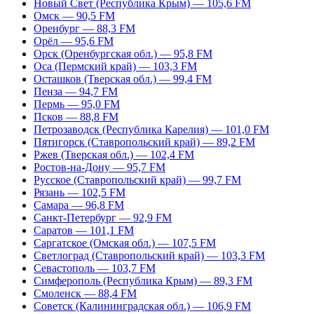
Новый Свет (Республика Крым) — 105,6 FM
Омск — 90,5 FM
Оренбург — 88,3 FM
Орёл — 95,6 FM
Орск (Оренбургская обл.) — 95,8 FM
Оса (Пермский край) — 103,3 FM
Осташков (Тверская обл.) — 99,4 FM
Пенза — 94,7 FM
Пермь — 95,0 FM
Псков — 88,8 FM
Петрозаводск (Республика Карелия) — 101,0 FM
Пятигорск (Ставропольский край) — 89,2 FM
Ржев (Тверская обл.) — 102,4 FM
Ростов-на-Дону — 95,7 FM
Русское (Ставропольский край) — 99,7 FM
Рязань — 102,5 FM
Самара — 96,8 FM
Санкт-Петербург — 92,9 FM
Саратов — 101,1 FM
Саргатское (Омская обл.) — 107,5 FM
Светлоград (Ставропольский край) — 103,3 FM
Севастополь — 103,7 FM
Симферополь (Республика Крым) — 89,3 FM
Смоленск — 88,4 FM
Советск (Калининградская обл.) — 106,9 FM