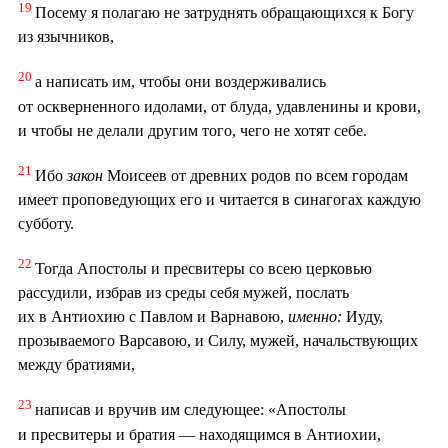
19
Посему я полагаю не затруднять обращающихся к Богу
из язычников,
20
а написать им, чтобы они воздерживались
от оскверненного идолами, от блуда, удавленины и крови,
и чтобы не делали другим того, чего не хотят себе.
21
Ибо
закон
Моисеев от древних родов по всем городам
имеет проповедующих его и читается в синагогах каждую
субботу.
22
Тогда Апостолы и пресвитеры со всею церковью
рассудили, избрав из среды себя мужей, послать
их в Антиохию с Павлом и Варнавою,
именно:
Иуду,
прозываемого Варсавою, и Силу, мужей, начальствующих
между братиями,
23
написав и вручив им следующее: «Апостолы
и пресвитеры и братия — находящимся в Антиохии,