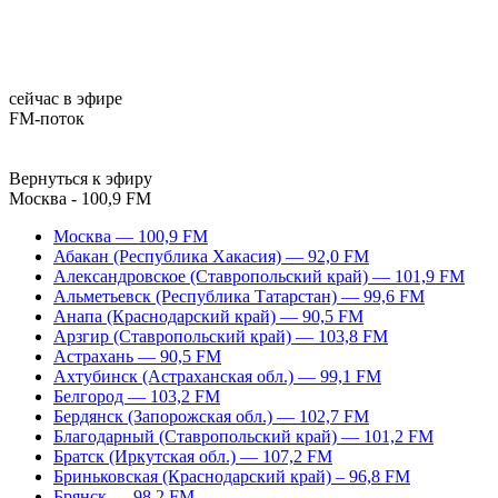
сейчас в эфире
FM-поток
Вернуться к эфиру
Москва - 100,9 FM
Москва — 100,9 FM
Абакан (Республика Хакасия) — 92,0 FM
Александровское (Ставропольский край) — 101,9 FM
Альметьевск (Республика Татарстан) — 99,6 FM
Анапа (Краснодарский край) — 90,5 FM
Арзгир (Ставропольский край) — 103,8 FM
Астрахань — 90,5 FM
Ахтубинск (Астраханская обл.) — 99,1 FM
Белгород — 103,2 FM
Бердянск (Запорожская обл.) — 102,7 FM
Благодарный (Ставропольский край) — 101,2 FM
Братск (Иркутская обл.) — 107,2 FM
Бриньковская (Краснодарский край) – 96,8 FM
Брянск — 98,2 FM