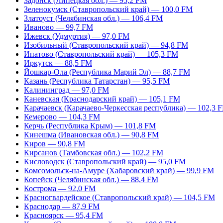
Задонск (Липецкая обл.) — 95,2 FM
Зеленокумск (Ставропольский край) — 100,0 FM
Златоуст (Челябинская обл.) — 106,4 FM
Иваново — 99,7 FM
Ижевск (Удмуртия) — 97,0 FM
Изобильный (Ставропольский край) — 94,8 FM
Ипатово (Ставропольский край) — 105,3 FM
Иркутск — 88,5 FM
Йошкар-Ола (Республика Марий Эл) — 88,7 FM
Казань (Республика Татарстан) — 95,5 FM
Калининград — 97,0 FM
Каневская (Краснодарский край) — 105,1 FM
Карачаевск (Карачаево-Черкесская республика) — 102,3 
Кемерово — 104,3 FM
Керчь (Республика Крым) — 101,8 FM
Кинешма (Ивановская обл.) — 90,8 FM
Киров — 90,8 FM
Кирсанов (Тамбовская обл.) — 102,2 FM
Кисловодск (Ставропольский край) — 95,0 FM
Комсомольск-на-Амуре (Хабаровский край) — 99,9 FM
Копейск (Челябинская обл.) — 88,4 FM
Кострома — 92,0 FM
Красногвардейское (Ставропольский край) — 104,5 FM
Краснодар — 87,9 FM
Красноярск — 95,4 FM