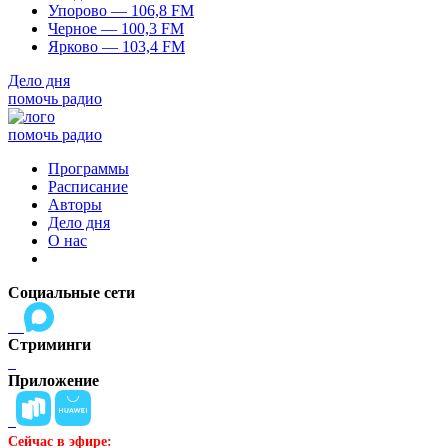
Упорово — 106,8 FM
Черное — 100,3 FM
Ярково — 103,4 FM
Дело дня
помочь радио
помочь радио
Программы
Расписание
Авторы
Дело дня
О нас
Социальные сети
Стриминги
Приложение
Сейчас в эфире: