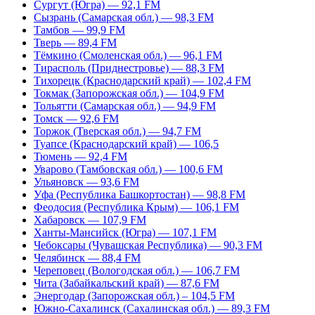
Сургут (Югра) — 92,1 FM
Сызрань (Самарская обл.) — 98,3 FM
Тамбов — 99,9 FM
Тверь — 89,4 FM
Тёмкино (Смоленская обл.) — 96,1 FM
Тирасполь (Приднестровье) — 88,3 FM
Тихорецк (Краснодарский край) — 102,4 FM
Токмак (Запорожская обл.) — 104,9 FM
Тольятти (Самарская обл.) — 94,9 FM
Томск — 92,6 FM
Торжок (Тверская обл.) — 94,7 FM
Туапсе (Краснодарский край) — 106,5
Тюмень — 92,4 FM
Уварово (Тамбовская обл.) — 100,6 FM
Ульяновск — 93,6 FM
Уфа (Республика Башкортостан) — 98,8 FM
Феодосия (Республика Крым) — 106,1 FM
Хабаровск — 107,9 FM
Ханты-Мансийск (Югра) — 107,1 FM
Чебоксары (Чувашская Республика) — 90,3 FM
Челябинск — 88,4 FM
Череповец (Вологодская обл.) — 106,7 FM
Чита (Забайкальский край) — 87,6 FM
Энергодар (Запорожская обл.) – 104,5 FM
Южно-Сахалинск (Сахалинская обл.) — 89,3 FM