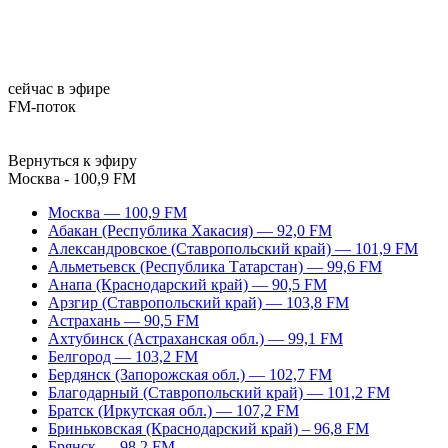
сейчас в эфире
FM-поток
Вернуться к эфиру
Москва - 100,9 FM
Москва — 100,9 FM
Абакан (Республика Хакасия) — 92,0 FM
Александровское (Ставропольский край) — 101,9 FM
Альметьевск (Республика Татарстан) — 99,6 FM
Анапа (Краснодарский край) — 90,5 FM
Арзгир (Ставропольский край) — 103,8 FM
Астрахань — 90,5 FM
Ахтубинск (Астраханская обл.) — 99,1 FM
Белгород — 103,2 FM
Бердянск (Запорожская обл.) — 102,7 FM
Благодарный (Ставропольский край) — 101,2 FM
Братск (Иркутская обл.) — 107,2 FM
Бриньковская (Краснодарский край) – 96,8 FM
Брянск — 98,2 FM