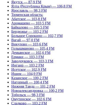
Якутск — 87,9 FM
Ялта (Республика Крым) — 106,8 FM
Ярославль — 98,3 FM
Тюменская область:
Абатское — 103,8 FM
Аромашево — 103,5 FM
Байкалово — 105,5 FM
Бердюжье — 103,2 FM
Большое Сорокино — 102,7 FM
Вагай — 97,0 FM
Викулово — 103,6 FM
Голышманово — 105,4 FM
Демьянское — 102,6 FM
Ермаки — 103,3 FM
Заводоуковск — 103,3 FM
Ингаир — 103,2 FM
Исетское — 102,9 FM
Ишим — 104,9 FM
Казанское — 100,2 FM
Нагорный — 100,4 FM
Нижняя Тавда — 101,2 FM
Новоалександровка — 100,2 FM
Тобольск — 98,3 FM
Омутинское — 102,6 FM
Сладково — 103,2 FM