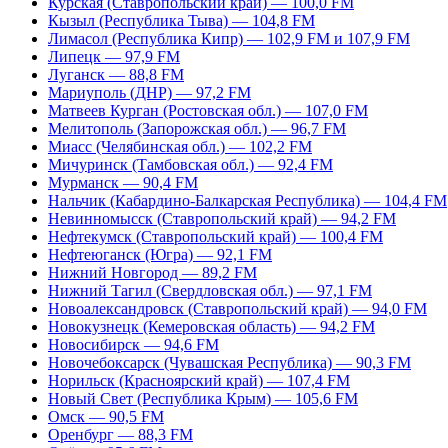
Курская (Ставропольский край) — 100,0 FM
Кызыл (Республика Тыва) — 104,8 FM
Лимасол (Республика Кипр) — 102,9 FM и 107,9 FM
Липецк — 97,9 FM
Луганск — 88,8 FM
Мариуполь (ДНР) — 97,2 FM
Матвеев Курган (Ростовская обл.) — 107,0 FM
Мелитополь (Запорожская обл.) — 96,7 FM
Миасс (Челябинская обл.) — 102,2 FM
Мичуринск (Тамбовская обл.) — 92,4 FM
Мурманск — 90,4 FM
Нальчик (Кабардино-Балкарская Республика) — 104,4 FM
Невинномысск (Ставропольский край) — 94,2 FM
Нефтекумск (Ставропольский край) — 100,4 FM
Нефтеюганск (Югра) — 92,1 FM
Нижний Новгород — 89,2 FM
Нижний Тагил (Свердловская обл.) — 97,1 FM
Новоалександровск (Ставропольский край) — 94,0 FM
Новокузнецк (Кемеровская область) — 94,2 FM
Новосибирск — 94,6 FM
Новочебоксарск (Чувашская Республика) — 90,3 FM
Норильск (Красноярский край) — 107,4 FM
Новый Свет (Республика Крым) — 105,6 FM
Омск — 90,5 FM
Оренбург — 88,3 FM