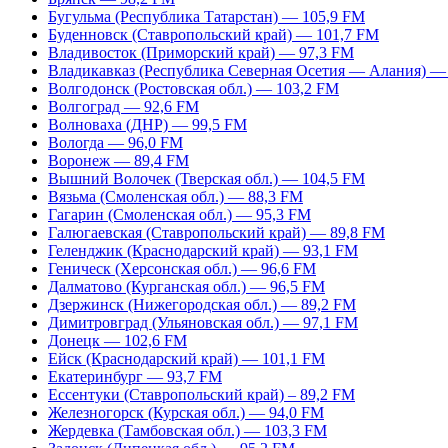
Бугульма (Республика Татарстан) — 105,9 FM
Буденновск (Ставропольский край) — 101,7 FM
Владивосток (Приморский край) — 97,3 FM
Владикавказ (Республика Северная Осетия — Алания) —
Волгодонск (Ростовская обл.) — 103,2 FM
Волгоград — 92,6 FM
Волноваха (ДНР) — 99,5 FM
Вологда — 96,0 FM
Воронеж — 89,4 FM
Вышний Волочек (Тверская обл.) — 104,5 FM
Вязьма (Смоленская обл.) — 88,3 FM
Гагарин (Смоленская обл.) — 95,3 FM
Галюгаевская (Ставропольский край) — 89,8 FM
Геленджик (Краснодарский край) — 93,1 FM
Геническ (Херсонская обл.) — 96,6 FM
Далматово (Курганская обл.) — 96,5 FM
Дзержинск (Нижегородская обл.) — 89,2 FM
Димитровград (Ульяновская обл.) — 97,1 FM
Донецк — 102,6 FM
Ейск (Краснодарский край) — 101,1 FM
Екатеринбург — 93,7 FM
Ессентуки (Ставропольский край) – 89,2 FM
Железногорск (Курская обл.) — 94,0 FM
Жердевка (Тамбовская обл.) — 103,3 FM