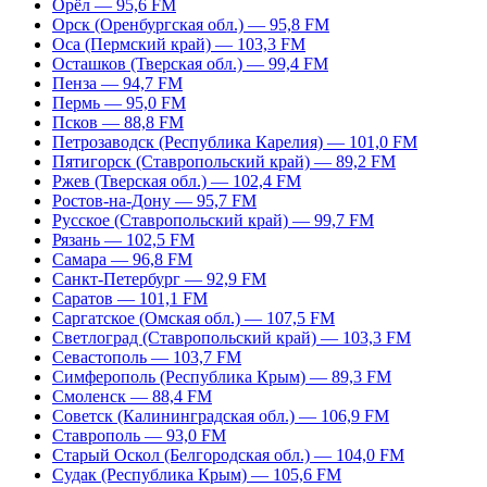
Орёл — 95,6 FM
Орск (Оренбургская обл.) — 95,8 FM
Оса (Пермский край) — 103,3 FM
Осташков (Тверская обл.) — 99,4 FM
Пенза — 94,7 FM
Пермь — 95,0 FM
Псков — 88,8 FM
Петрозаводск (Республика Карелия) — 101,0 FM
Пятигорск (Ставропольский край) — 89,2 FM
Ржев (Тверская обл.) — 102,4 FM
Ростов-на-Дону — 95,7 FM
Русское (Ставропольский край) — 99,7 FM
Рязань — 102,5 FM
Самара — 96,8 FM
Санкт-Петербург — 92,9 FM
Саратов — 101,1 FM
Саргатское (Омская обл.) — 107,5 FM
Светлоград (Ставропольский край) — 103,3 FM
Севастополь — 103,7 FM
Симферополь (Республика Крым) — 89,3 FM
Смоленск — 88,4 FM
Советск (Калининградская обл.) — 106,9 FM
Ставрополь — 93,0 FM
Старый Оскол (Белгородская обл.) — 104,0 FM
Судак (Республика Крым) — 105,6 FM