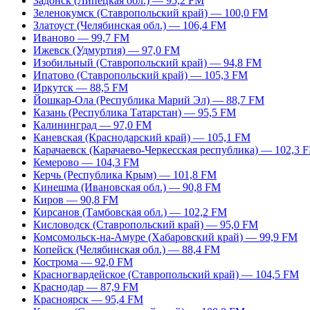
Задонск (Липецкая обл.) — 95,2 FM
Зеленокумск (Ставропольский край) — 100,0 FM
Златоуст (Челябинская обл.) — 106,4 FM
Иваново — 99,7 FM
Ижевск (Удмуртия) — 97,0 FM
Изобильный (Ставропольский край) — 94,8 FM
Ипатово (Ставропольский край) — 105,3 FM
Иркутск — 88,5 FM
Йошкар-Ола (Республика Марий Эл) — 88,7 FM
Казань (Республика Татарстан) — 95,5 FM
Калининград — 97,0 FM
Каневская (Краснодарский край) — 105,1 FM
Карачаевск (Карачаево-Черкесская республика) — 102,3 
Кемерово — 104,3 FM
Керчь (Республика Крым) — 101,8 FM
Кинешма (Ивановская обл.) — 90,8 FM
Киров — 90,8 FM
Кирсанов (Тамбовская обл.) — 102,2 FM
Кисловодск (Ставропольский край) — 95,0 FM
Комсомольск-на-Амуре (Хабаровский край) — 99,9 FM
Копейск (Челябинская обл.) — 88,4 FM
Кострома — 92,0 FM
Красногвардейское (Ставропольский край) — 104,5 FM
Краснодар — 87,9 FM
Красноярск — 95,4 FM