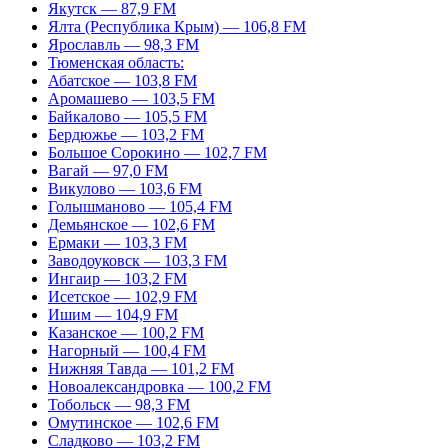
Якутск — 87,9 FM
Ялта (Республика Крым) — 106,8 FM
Ярославль — 98,3 FM
Тюменская область:
Абатское — 103,8 FM
Аромашево — 103,5 FM
Байкалово — 105,5 FM
Бердюжье — 103,2 FM
Большое Сорокино — 102,7 FM
Вагай — 97,0 FM
Викулово — 103,6 FM
Голышманово — 105,4 FM
Демьянское — 102,6 FM
Ермаки — 103,3 FM
Заводоуковск — 103,3 FM
Ингаир — 103,2 FM
Исетское — 102,9 FM
Ишим — 104,9 FM
Казанское — 100,2 FM
Нагорный — 100,4 FM
Нижняя Тавда — 101,2 FM
Новоалександровка — 100,2 FM
Тобольск — 98,3 FM
Омутинское — 102,6 FM
Сладково — 103,2 FM