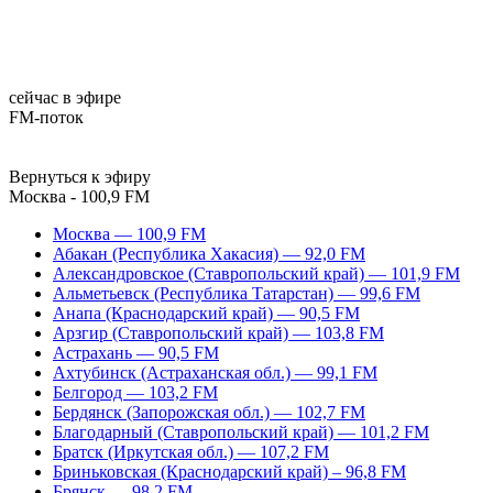
сейчас в эфире
FM-поток
Вернуться к эфиру
Москва - 100,9 FM
Москва — 100,9 FM
Абакан (Республика Хакасия) — 92,0 FM
Александровское (Ставропольский край) — 101,9 FM
Альметьевск (Республика Татарстан) — 99,6 FM
Анапа (Краснодарский край) — 90,5 FM
Арзгир (Ставропольский край) — 103,8 FM
Астрахань — 90,5 FM
Ахтубинск (Астраханская обл.) — 99,1 FM
Белгород — 103,2 FM
Бердянск (Запорожская обл.) — 102,7 FM
Благодарный (Ставропольский край) — 101,2 FM
Братск (Иркутская обл.) — 107,2 FM
Бриньковская (Краснодарский край) – 96,8 FM
Брянск — 98,2 FM