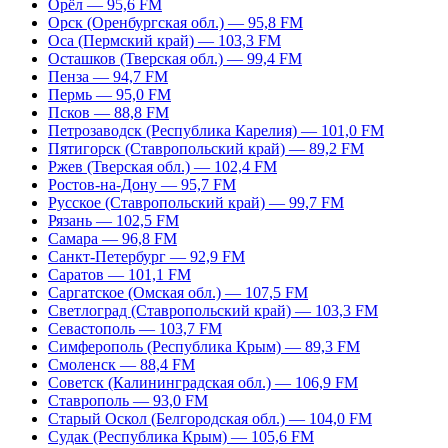
Орёл — 95,6 FM
Орск (Оренбургская обл.) — 95,8 FM
Оса (Пермский край) — 103,3 FM
Осташков (Тверская обл.) — 99,4 FM
Пенза — 94,7 FM
Пермь — 95,0 FM
Псков — 88,8 FM
Петрозаводск (Республика Карелия) — 101,0 FM
Пятигорск (Ставропольский край) — 89,2 FM
Ржев (Тверская обл.) — 102,4 FM
Ростов-на-Дону — 95,7 FM
Русское (Ставропольский край) — 99,7 FM
Рязань — 102,5 FM
Самара — 96,8 FM
Санкт-Петербург — 92,9 FM
Саратов — 101,1 FM
Саргатское (Омская обл.) — 107,5 FM
Светлоград (Ставропольский край) — 103,3 FM
Севастополь — 103,7 FM
Симферополь (Республика Крым) — 89,3 FM
Смоленск — 88,4 FM
Советск (Калининградская обл.) — 106,9 FM
Ставрополь — 93,0 FM
Старый Оскол (Белгородская обл.) — 104,0 FM
Судак (Республика Крым) — 105,6 FM