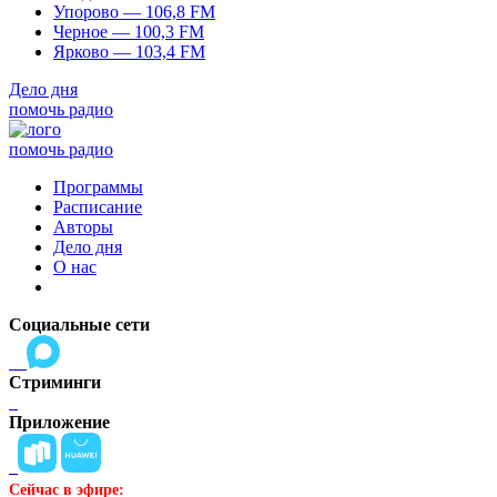
Упорово — 106,8 FM
Черное — 100,3 FM
Ярково — 103,4 FM
Дело дня
помочь радио
помочь радио
Программы
Расписание
Авторы
Дело дня
О нас
Социальные сети
Стриминги
Приложение
Сейчас в эфире: