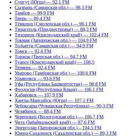
Сургут (Югра) — 92,1 FM
Сызрань (Самарская обл.) — 98,3 FM
Тамбов — 99,9 FM
Тверь — 89,4 FM
Тёмкино (Смоленская обл.) — 96,1 FM
Тирасполь (Приднестровье) — 88,3 FM
Тихорецк (Краснодарский край) — 102,4 FM
Токмак (Запорожская обл.) — 104,9 FM
Тольятти (Самарская обл.) — 94,9 FM
Томск — 92,6 FM
Торжок (Тверская обл.) — 94,7 FM
Туапсе (Краснодарский край) — 106,5
Тюмень — 92,4 FM
Уварово (Тамбовская обл.) — 100,6 FM
Ульяновск — 93,6 FM
Уфа (Республика Башкортостан) — 98,8 FM
Феодосия (Республика Крым) — 106,1 FM
Хабаровск — 107,9 FM
Ханты-Мансийск (Югра) — 107,1 FM
Чебоксары (Чувашская Республика) — 90,3 FM
Челябинск — 88,4 FM
Череповец (Вологодская обл.) — 106,7 FM
Чита (Забайкальский край) — 87,6 FM
Энергодар (Запорожская обл.) – 104,5 FM
Южно-Сахалинск (Сахалинская обл.) — 89,3 FM