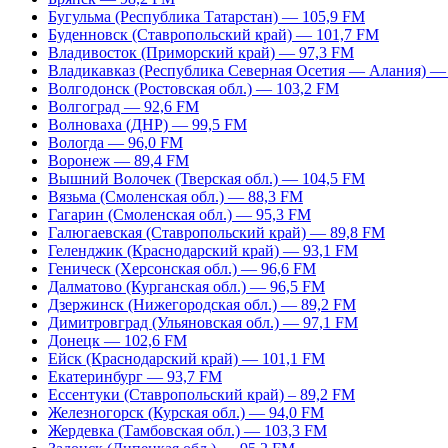
Бугульма (Республика Татарстан) — 105,9 FM
Буденновск (Ставропольский край) — 101,7 FM
Владивосток (Приморский край) — 97,3 FM
Владикавказ (Республика Северная Осетия — Алания) —
Волгодонск (Ростовская обл.) — 103,2 FM
Волгоград — 92,6 FM
Волноваха (ДНР) — 99,5 FM
Вологда — 96,0 FM
Воронеж — 89,4 FM
Вышний Волочек (Тверская обл.) — 104,5 FM
Вязьма (Смоленская обл.) — 88,3 FM
Гагарин (Смоленская обл.) — 95,3 FM
Галюгаевская (Ставропольский край) — 89,8 FM
Геленджик (Краснодарский край) — 93,1 FM
Геническ (Херсонская обл.) — 96,6 FM
Далматово (Курганская обл.) — 96,5 FM
Дзержинск (Нижегородская обл.) — 89,2 FM
Димитровград (Ульяновская обл.) — 97,1 FM
Донецк — 102,6 FM
Ейск (Краснодарский край) — 101,1 FM
Екатеринбург — 93,7 FM
Ессентуки (Ставропольский край) – 89,2 FM
Железногорск (Курская обл.) — 94,0 FM
Жердевка (Тамбовская обл.) — 103,3 FM