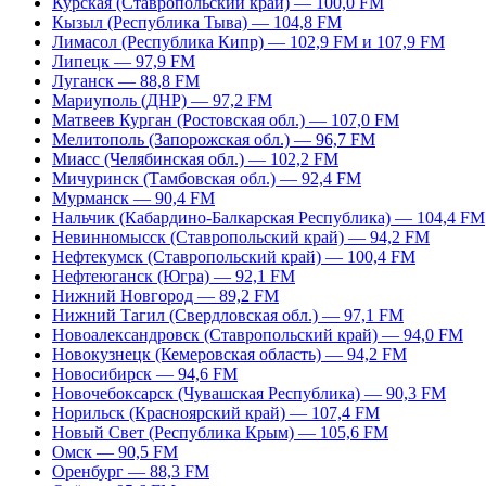
Курская (Ставропольский край) — 100,0 FM
Кызыл (Республика Тыва) — 104,8 FM
Лимасол (Республика Кипр) — 102,9 FM и 107,9 FM
Липецк — 97,9 FM
Луганск — 88,8 FM
Мариуполь (ДНР) — 97,2 FM
Матвеев Курган (Ростовская обл.) — 107,0 FM
Мелитополь (Запорожская обл.) — 96,7 FM
Миасс (Челябинская обл.) — 102,2 FM
Мичуринск (Тамбовская обл.) — 92,4 FM
Мурманск — 90,4 FM
Нальчик (Кабардино-Балкарская Республика) — 104,4 FM
Невинномысск (Ставропольский край) — 94,2 FM
Нефтекумск (Ставропольский край) — 100,4 FM
Нефтеюганск (Югра) — 92,1 FM
Нижний Новгород — 89,2 FM
Нижний Тагил (Свердловская обл.) — 97,1 FM
Новоалександровск (Ставропольский край) — 94,0 FM
Новокузнецк (Кемеровская область) — 94,2 FM
Новосибирск — 94,6 FM
Новочебоксарск (Чувашская Республика) — 90,3 FM
Норильск (Красноярский край) — 107,4 FM
Новый Свет (Республика Крым) — 105,6 FM
Омск — 90,5 FM
Оренбург — 88,3 FM