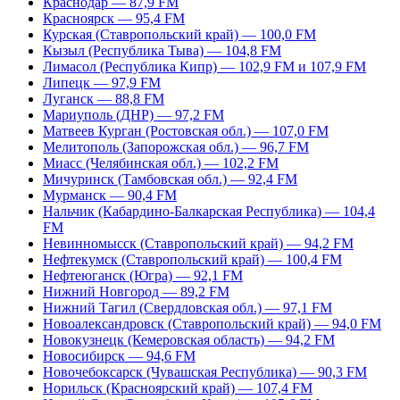
Краснодар — 87,9 FM
Красноярск — 95,4 FM
Курская (Ставропольский край) — 100,0 FM
Кызыл (Республика Тыва) — 104,8 FM
Лимасол (Республика Кипр) — 102,9 FM и 107,9 FM
Липецк — 97,9 FM
Луганск — 88,8 FM
Мариуполь (ДНР) — 97,2 FM
Матвеев Курган (Ростовская обл.) — 107,0 FM
Мелитополь (Запорожская обл.) — 96,7 FM
Миасс (Челябинская обл.) — 102,2 FM
Мичуринск (Тамбовская обл.) — 92,4 FM
Мурманск — 90,4 FM
Нальчик (Кабардино-Балкарская Республика) — 104,4
FM
Невинномысск (Ставропольский край) — 94,2 FM
Нефтекумск (Ставропольский край) — 100,4 FM
Нефтеюганск (Югра) — 92,1 FM
Нижний Новгород — 89,2 FM
Нижний Тагил (Свердловская обл.) — 97,1 FM
Новоалександровск (Ставропольский край) — 94,0 FM
Новокузнецк (Кемеровская область) — 94,2 FM
Новосибирск — 94,6 FM
Новочебоксарск (Чувашская Республика) — 90,3 FM
Норильск (Красноярский край) — 107,4 FM