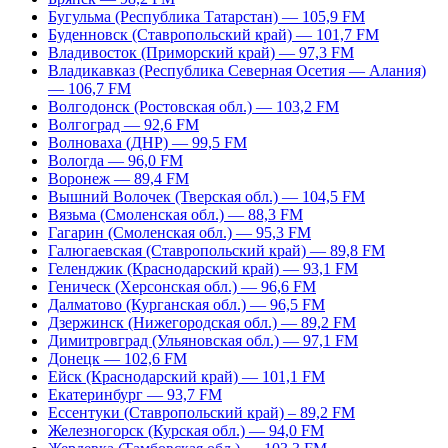
Бугульма (Республика Татарстан) — 105,9 FM
Буденновск (Ставропольский край) — 101,7 FM
Владивосток (Приморский край) — 97,3 FM
Владикавказ (Республика Северная Осетия — Алания)
— 106,7 FM
Волгодонск (Ростовская обл.) — 103,2 FM
Волгоград — 92,6 FM
Волноваха (ДНР) — 99,5 FM
Вологда — 96,0 FM
Воронеж — 89,4 FM
Вышний Волочек (Тверская обл.) — 104,5 FM
Вязьма (Смоленская обл.) — 88,3 FM
Гагарин (Смоленская обл.) — 95,3 FM
Галюгаевская (Ставропольский край) — 89,8 FM
Геленджик (Краснодарский край) — 93,1 FM
Геническ (Херсонская обл.) — 96,6 FM
Далматово (Курганская обл.) — 96,5 FM
Дзержинск (Нижегородская обл.) — 89,2 FM
Димитровград (Ульяновская обл.) — 97,1 FM
Донецк — 102,6 FM
Ейск (Краснодарский край) — 101,1 FM
Екатеринбург — 93,7 FM
Ессентуки (Ставропольский край) – 89,2 FM
Железногорск (Курская обл.) — 94,0 FM