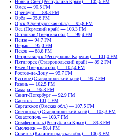
Новый Свет (Республика Крым) — 105,6 FM
Омск — 90,5 FM
Оренбург — 88,3 FM
Орёл — 95,6 FM
Орск (Оренбургская обл.) — 95,8 FM
Оса (Пермский край) — 103,3 FM
Осташков (Тверская обл.) — 99,4 FM
Пенза — 94,7 FM
Пермь — 95,0 FM
Псков — 88,8 FM
Петрозаводск (Республика Карелия) — 101,0 FM
Пятигорск (Ставропольский край) — 89,2 FM
Ржев (Тверская обл.) — 102,4 FM
Ростов-на-Дону — 95,7 FM
Русское (Ставропольский край) — 99,7 FM
Рязань — 102,5 FM
Самара — 96,8 FM
Санкт-Петербург — 92,9 FM
Саратов — 101,1 FM
Саргатское (Омская обл.) — 107,5 FM
Светлоград (Ставропольский край) — 103,3 FM
Севастополь — 103,7 FM
Симферополь (Республика Крым) — 89,3 FM
Смоленск — 88,4 FM
Советск (Калининградская обл.) — 106,9 FM