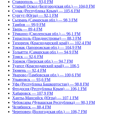
Ставрополь — 93,0 FM
Старый Оскол (Белгородская обл.) — 104,0 FM
Судак (Республика Крым) — 105,6 FM
Сургут (Югра) — 92,1 FM
Сызрань (Самарская обл.) — 98,3 FM
Тамбов — 99,9 FM
Тверь — 89,4 FM
Тёмкино (Смоленская обл.) — 96,1 FM
Тирасполь (Приднестровье) — 88,3 FM
Тихорецк (Краснодарский край) — 102,4 FM
Токмак (Запорожская обл.) — 104,9 FM
Тольятти (Самарская обл.) — 94,9 FM
Томск — 92,6 FM
Торжок (Тверская обл.) — 94,7 FM
Туапсе (Краснодарский край) — 106,5
Тюмень — 92,4 FM
Уварово (Тамбовская обл.) — 100,6 FM
Ульяновск — 93,6 FM
Уфа (Республика Башкортостан) — 98,8 FM
Феодосия (Республика Крым) — 106,1 FM
Хабаровск — 107,9 FM
Ханты-Мансийск (Югра) — 107,1 FM
Чебоксары (Чувашская Республика) — 90,3 FM
Челябинск — 88,4 FM
Череповец (Вологодская обл.) — 106,7 FM