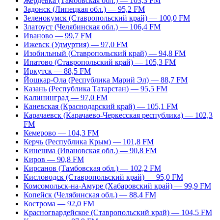
Жердевка (Тамбовская обл.) — 103,3 FM
Задонск (Липецкая обл.) — 95,2 FM
Зеленокумск (Ставропольский край) — 100,0 FM
Златоуст (Челябинская обл.) — 106,4 FM
Иваново — 99,7 FM
Ижевск (Удмуртия) — 97,0 FM
Изобильный (Ставропольский край) — 94,8 FM
Ипатово (Ставропольский край) — 105,3 FM
Иркутск — 88,5 FM
Йошкар-Ола (Республика Марий Эл) — 88,7 FM
Казань (Республика Татарстан) — 95,5 FM
Калининград — 97,0 FM
Каневская (Краснодарский край) — 105,1 FM
Карачаевск (Карачаево-Черкесская республика) — 102,3
FM
Кемерово — 104,3 FM
Керчь (Республика Крым) — 101,8 FM
Кинешма (Ивановская обл.) — 90,8 FM
Киров — 90,8 FM
Кирсанов (Тамбовская обл.) — 102,2 FM
Кисловодск (Ставропольский край) — 95,0 FM
Комсомольск-на-Амуре (Хабаровский край) — 99,9 FM
Копейск (Челябинская обл.) — 88,4 FM
Кострома — 92,0 FM
Красногвардейское (Ставропольский край) — 104,5 FM