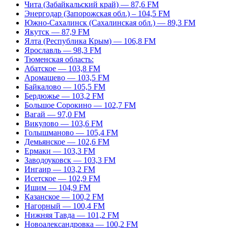
Чита (Забайкальский край) — 87,6 FM
Энергодар (Запорожская обл.) – 104,5 FM
Южно-Сахалинск (Сахалинская обл.) — 89,3 FM
Якутск — 87,9 FM
Ялта (Республика Крым) — 106,8 FM
Ярославль — 98,3 FM
Тюменская область:
Абатское — 103,8 FM
Аромашево — 103,5 FM
Байкалово — 105,5 FM
Бердюжье — 103,2 FM
Большое Сорокино — 102,7 FM
Вагай — 97,0 FM
Викулово — 103,6 FM
Голышманово — 105,4 FM
Демьянское — 102,6 FM
Ермаки — 103,3 FM
Заводоуковск — 103,3 FM
Ингаир — 103,2 FM
Исетское — 102,9 FM
Ишим — 104,9 FM
Казанское — 100,2 FM
Нагорный — 100,4 FM
Нижняя Тавда — 101,2 FM
Новоалександровка — 100,2 FM