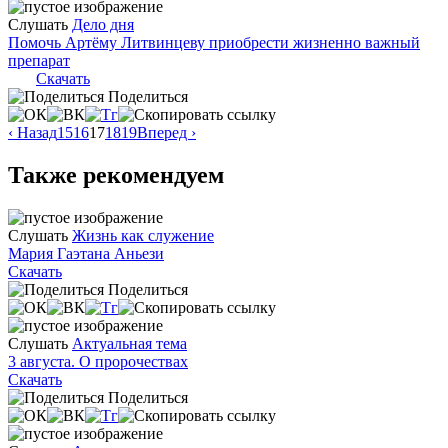
Слушать
Дело дня
Помочь Артёму Литвинцеву приобрести жизненно важный
препарат
Скачать
Поделиться
‹ Назад
15
16
17
18
19
Вперед ›
Также рекомендуем
Слушать
Жизнь как служение
Мария Гаэтана Аньези
Скачать
Поделиться
Слушать
Актуальная тема
3 августа. О пророчествах
Скачать
Поделиться