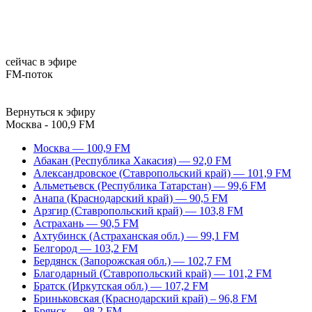
сейчас в эфире
FM-поток
Вернуться к эфиру
Москва - 100,9 FM
Москва — 100,9 FM
Абакан (Республика Хакасия) — 92,0 FM
Александровское (Ставропольский край) — 101,9 FM
Альметьевск (Республика Татарстан) — 99,6 FM
Анапа (Краснодарский край) — 90,5 FM
Арзгир (Ставропольский край) — 103,8 FM
Астрахань — 90,5 FM
Ахтубинск (Астраханская обл.) — 99,1 FM
Белгород — 103,2 FM
Бердянск (Запорожская обл.) — 102,7 FM
Благодарный (Ставропольский край) — 101,2 FM
Братск (Иркутская обл.) — 107,2 FM
Бриньковская (Краснодарский край) – 96,8 FM
Брянск — 98,2 FM