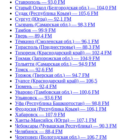
Ставрополь — 93,0 FM
Старый Оскол (Белгородская обл.) — 104,0 FM
Судак (Республика Крым) — 105,6 FM
Сургут (Югра) — 92,1 FM
Сызрань (Самарская обл.) — 98,3 FM
Тамбов — 99,9 FM
Тверь — 89,4 FM
Тёмкино (Смоленская обл.) — 96,1 FM
Тирасполь (Приднестровье) — 88,3 FM
Тихорецк (Краснодарский край) — 102,4 FM
Токмак (Запорожская обл.) — 104,9 FM
Тольятти (Самарская обл.) — 94,9 FM
Томск — 92,6 FM
Торжок (Тверская обл.) — 94,7 FM
Туапсе (Краснодарский край) — 106,5
Тюмень — 92,4 FM
Уварово (Тамбовская обл.) — 100,6 FM
Ульяновск — 93,6 FM
Уфа (Республика Башкортостан) — 98,8 FM
Феодосия (Республика Крым) — 106,1 FM
Хабаровск — 107,9 FM
Ханты-Мансийск (Югра) — 107,1 FM
Чебоксары (Чувашская Республика) — 90,3 FM
Челябинск — 88,4 FM
Череповец (Вологодская обл.) — 106,7 FM