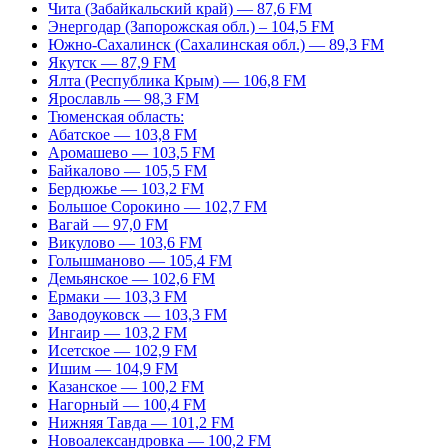
Чита (Забайкальский край) — 87,6 FM
Энергодар (Запорожская обл.) – 104,5 FM
Южно-Сахалинск (Сахалинская обл.) — 89,3 FM
Якутск — 87,9 FM
Ялта (Республика Крым) — 106,8 FM
Ярославль — 98,3 FM
Тюменская область:
Абатское — 103,8 FM
Аромашево — 103,5 FM
Байкалово — 105,5 FM
Бердюжье — 103,2 FM
Большое Сорокино — 102,7 FM
Вагай — 97,0 FM
Викулово — 103,6 FM
Голышманово — 105,4 FM
Демьянское — 102,6 FM
Ермаки — 103,3 FM
Заводоуковск — 103,3 FM
Ингаир — 103,2 FM
Исетское — 102,9 FM
Ишим — 104,9 FM
Казанское — 100,2 FM
Нагорный — 100,4 FM
Нижняя Тавда — 101,2 FM
Новоалександровка — 100,2 FM