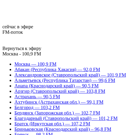
сейчас в эфире
FM-поток
Вернуться к эфиру
Москва - 100,9 FM
Москва — 100,9 FM
Абакан (Республика Хакасия) — 92,0 FM
Александровское (Ставропольский край) — 101,9 FM
Альметьевск (Республика Татарстан) — 99,6 FM
Анапа (Краснодарский край) — 90,5 FM
Арзгир (Ставропольский край) — 103,8 FM
Астрахань — 90,5 FM
Ахтубинск (Астраханская обл.) — 99,1 FM
Белгород — 103,2 FM
Бердянск (Запорожская обл.) — 102,7 FM
Благодарный (Ставропольский край) — 101,2 FM
Братск (Иркутская обл.) — 107,2 FM
Бриньковская (Краснодарский край) – 96,8 FM
Брянск — 98,2 FM