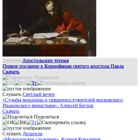
Слушать
Апостольские чтения
Первое послание к Коринфянам святого апостола Павла
Скачать
Поделиться
Слушать
Светлый вечер
«Судьбы монахинь и священнослужителей московского
Ивановского монастыря». Алексей Беглов
Скачать
Поделиться
Слушать
Делатели
«Медицинское служение». Ксения Коваленок