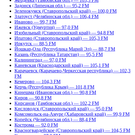
Жердевка (Тамбовская обл.) — 103,3 FM
Задонск (Липецкая обл.) — 95,2 FM
Зеленокумск (Ставропольский край) — 100,0 FM
Златоуст (Челябинская обл.) — 106,4 FM
Иваново — 99,7 FM
Ижевск (Удмуртия) — 97,0 FM
Изобильный (Ставропольский край) — 94,8 FM
Ипатово (Ставропольский край) — 105,3 FM
Иркутск — 88,5 FM
Йошкар-Ола (Республика Марий Эл) — 88,7 FM
Казань (Республика Татарстан) — 95,5 FM
Калининград — 97,0 FM
Каневская (Краснодарский край) — 105,1 FM
Карачаевск (Карачаево-Черкесская республика) — 102,3
FM
Кемерово — 104,3 FM
Керчь (Республика Крым) — 101,8 FM
Кинешма (Ивановская обл.) — 90,8 FM
Киров — 90,8 FM
Кирсанов (Тамбовская обл.) — 102,2 FM
Кисловодск (Ставропольский край) — 95,0 FM
Комсомольск-на-Амуре (Хабаровский край) — 99,9 FM
Копейск (Челябинская обл.) — 88,4 FM
Кострома — 92,0 FM
Красногвардейское (Ставропольский край) — 104,5 FM