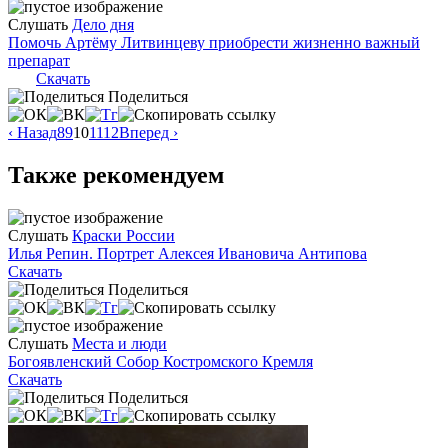
Слушать
Дело дня
Помочь Артёму Литвинцеву приобрести жизненно важный
препарат
Скачать
Поделиться
‹ Назад
8
9
10
11
12
Вперед ›
Также рекомендуем
Слушать
Краски России
Илья Репин. Портрет Алексея Ивановича Антипова
Скачать
Поделиться
Слушать
Места и люди
Богоявленский Собор Костромского Кремля
Скачать
Поделиться