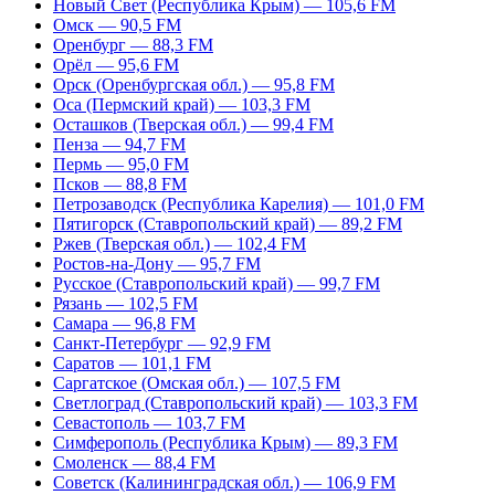
Новый Свет (Республика Крым) — 105,6 FM
Омск — 90,5 FM
Оренбург — 88,3 FM
Орёл — 95,6 FM
Орск (Оренбургская обл.) — 95,8 FM
Оса (Пермский край) — 103,3 FM
Осташков (Тверская обл.) — 99,4 FM
Пенза — 94,7 FM
Пермь — 95,0 FM
Псков — 88,8 FM
Петрозаводск (Республика Карелия) — 101,0 FM
Пятигорск (Ставропольский край) — 89,2 FM
Ржев (Тверская обл.) — 102,4 FM
Ростов-на-Дону — 95,7 FM
Русское (Ставропольский край) — 99,7 FM
Рязань — 102,5 FM
Самара — 96,8 FM
Санкт-Петербург — 92,9 FM
Саратов — 101,1 FM
Саргатское (Омская обл.) — 107,5 FM
Светлоград (Ставропольский край) — 103,3 FM
Севастополь — 103,7 FM
Симферополь (Республика Крым) — 89,3 FM
Смоленск — 88,4 FM
Советск (Калининградская обл.) — 106,9 FM