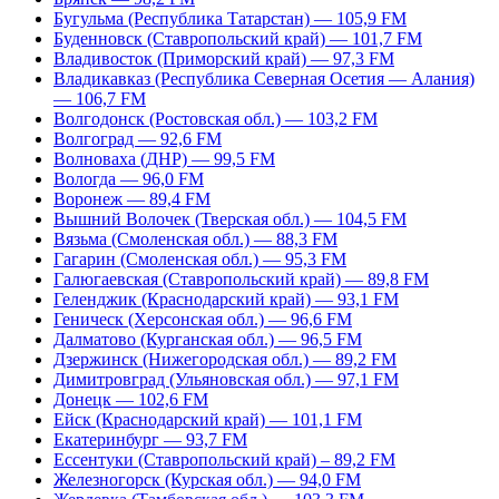
Бугульма (Республика Татарстан) — 105,9 FM
Буденновск (Ставропольский край) — 101,7 FM
Владивосток (Приморский край) — 97,3 FM
Владикавказ (Республика Северная Осетия — Алания)
— 106,7 FM
Волгодонск (Ростовская обл.) — 103,2 FM
Волгоград — 92,6 FM
Волноваха (ДНР) — 99,5 FM
Вологда — 96,0 FM
Воронеж — 89,4 FM
Вышний Волочек (Тверская обл.) — 104,5 FM
Вязьма (Смоленская обл.) — 88,3 FM
Гагарин (Смоленская обл.) — 95,3 FM
Галюгаевская (Ставропольский край) — 89,8 FM
Геленджик (Краснодарский край) — 93,1 FM
Геническ (Херсонская обл.) — 96,6 FM
Далматово (Курганская обл.) — 96,5 FM
Дзержинск (Нижегородская обл.) — 89,2 FM
Димитровград (Ульяновская обл.) — 97,1 FM
Донецк — 102,6 FM
Ейск (Краснодарский край) — 101,1 FM
Екатеринбург — 93,7 FM
Ессентуки (Ставропольский край) – 89,2 FM
Железногорск (Курская обл.) — 94,0 FM