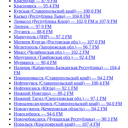
Краснодар — 87,9 FM
Красноярск — 95,4 FM
Курская (Ставропольский край) — 100,0 FM
Кызыл (Республика Тыва) — 104,8 FM
Лимасол (Республика Кипр) — 102,9 FM и 107,9 FM
Липецк — 97,9 FM
Луганск — 88,8 FM
Мариуполь (ДНР) — 97,2 FM
Матвеев Курган (Ростовская обл.) — 107,0 FM
Мелитополь (Запорожская обл.) — 96,7 FM
Миасс (Челябинская обл.) — 102,2 FM
Мичуринск (Тамбовская обл.) — 92,4 FM
Мурманск — 90,4 FM
Нальчик (Кабардино-Балкарская Республика) — 104,4
FM
Невинномысск (Ставропольский край) — 94,2 FM
Нефтекумск (Ставропольский край) — 100,4 FM
Нефтеюганск (Югра) — 92,1 FM
Нижний Новгород — 89,2 FM
Нижний Тагил (Свердловская обл.) — 97,1 FM
Новоалександровск (Ставропольский край) — 94,0 FM
Новокузнецк (Кемеровская область) — 94,2 FM
Новосибирск — 94,6 FM
Новочебоксарск (Чувашская Республика) — 90,3 FM
Норильск (Красноярский край) — 107,4 FM