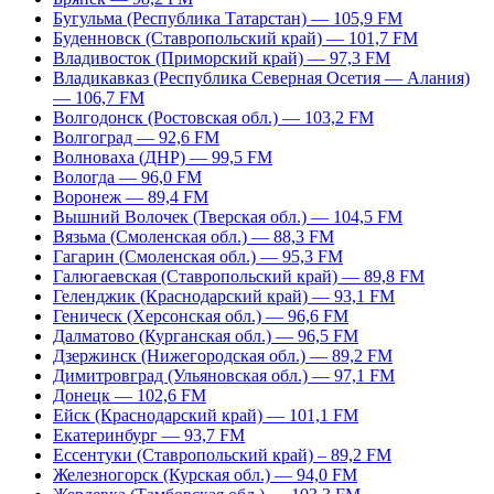
Бугульма (Республика Татарстан) — 105,9 FM
Буденновск (Ставропольский край) — 101,7 FM
Владивосток (Приморский край) — 97,3 FM
Владикавказ (Республика Северная Осетия — Алания)
— 106,7 FM
Волгодонск (Ростовская обл.) — 103,2 FM
Волгоград — 92,6 FM
Волноваха (ДНР) — 99,5 FM
Вологда — 96,0 FM
Воронеж — 89,4 FM
Вышний Волочек (Тверская обл.) — 104,5 FM
Вязьма (Смоленская обл.) — 88,3 FM
Гагарин (Смоленская обл.) — 95,3 FM
Галюгаевская (Ставропольский край) — 89,8 FM
Геленджик (Краснодарский край) — 93,1 FM
Геническ (Херсонская обл.) — 96,6 FM
Далматово (Курганская обл.) — 96,5 FM
Дзержинск (Нижегородская обл.) — 89,2 FM
Димитровград (Ульяновская обл.) — 97,1 FM
Донецк — 102,6 FM
Ейск (Краснодарский край) — 101,1 FM
Екатеринбург — 93,7 FM
Ессентуки (Ставропольский край) – 89,2 FM
Железногорск (Курская обл.) — 94,0 FM