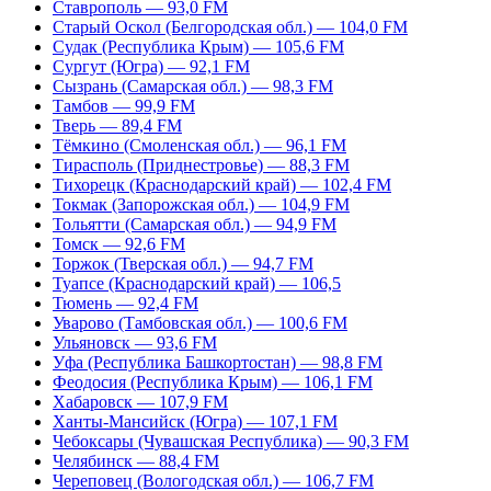
Ставрополь — 93,0 FM
Старый Оскол (Белгородская обл.) — 104,0 FM
Судак (Республика Крым) — 105,6 FM
Сургут (Югра) — 92,1 FM
Сызрань (Самарская обл.) — 98,3 FM
Тамбов — 99,9 FM
Тверь — 89,4 FM
Тёмкино (Смоленская обл.) — 96,1 FM
Тирасполь (Приднестровье) — 88,3 FM
Тихорецк (Краснодарский край) — 102,4 FM
Токмак (Запорожская обл.) — 104,9 FM
Тольятти (Самарская обл.) — 94,9 FM
Томск — 92,6 FM
Торжок (Тверская обл.) — 94,7 FM
Туапсе (Краснодарский край) — 106,5
Тюмень — 92,4 FM
Уварово (Тамбовская обл.) — 100,6 FM
Ульяновск — 93,6 FM
Уфа (Республика Башкортостан) — 98,8 FM
Феодосия (Республика Крым) — 106,1 FM
Хабаровск — 107,9 FM
Ханты-Мансийск (Югра) — 107,1 FM
Чебоксары (Чувашская Республика) — 90,3 FM
Челябинск — 88,4 FM
Череповец (Вологодская обл.) — 106,7 FM