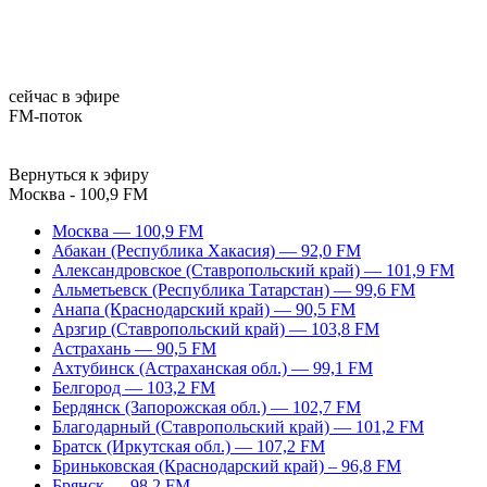
сейчас в эфире
FM-поток
Вернуться к эфиру
Москва - 100,9 FM
Москва — 100,9 FM
Абакан (Республика Хакасия) — 92,0 FM
Александровское (Ставропольский край) — 101,9 FM
Альметьевск (Республика Татарстан) — 99,6 FM
Анапа (Краснодарский край) — 90,5 FM
Арзгир (Ставропольский край) — 103,8 FM
Астрахань — 90,5 FM
Ахтубинск (Астраханская обл.) — 99,1 FM
Белгород — 103,2 FM
Бердянск (Запорожская обл.) — 102,7 FM
Благодарный (Ставропольский край) — 101,2 FM
Братск (Иркутская обл.) — 107,2 FM
Бриньковская (Краснодарский край) – 96,8 FM
Брянск — 98,2 FM