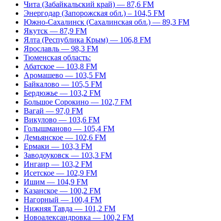
Чита (Забайкальский край) — 87,6 FM
Энергодар (Запорожская обл.) – 104,5 FM
Южно-Сахалинск (Сахалинская обл.) — 89,3 FM
Якутск — 87,9 FM
Ялта (Республика Крым) — 106,8 FM
Ярославль — 98,3 FM
Тюменская область:
Абатское — 103,8 FM
Аромашево — 103,5 FM
Байкалово — 105,5 FM
Бердюжье — 103,2 FM
Большое Сорокино — 102,7 FM
Вагай — 97,0 FM
Викулово — 103,6 FM
Голышманово — 105,4 FM
Демьянское — 102,6 FM
Ермаки — 103,3 FM
Заводоуковск — 103,3 FM
Ингаир — 103,2 FM
Исетское — 102,9 FM
Ишим — 104,9 FM
Казанское — 100,2 FM
Нагорный — 100,4 FM
Нижняя Тавда — 101,2 FM
Новоалександровка — 100,2 FM