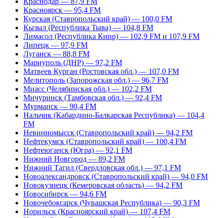
Краснодар — 87,9 FM
Красноярск — 95,4 FM
Курская (Ставропольский край) — 100,0 FM
Кызыл (Республика Тыва) — 104,8 FM
Лимасол (Республика Кипр) — 102,9 FM и 107,9 FM
Липецк — 97,9 FM
Луганск — 88,8 FM
Мариуполь (ДНР) — 97,2 FM
Матвеев Курган (Ростовская обл.) — 107,0 FM
Мелитополь (Запорожская обл.) — 96,7 FM
Миасс (Челябинская обл.) — 102,2 FM
Мичуринск (Тамбовская обл.) — 92,4 FM
Мурманск — 90,4 FM
Нальчик (Кабардино-Балкарская Республика) — 104,4
FM
Невинномысск (Ставропольский край) — 94,2 FM
Нефтекумск (Ставропольский край) — 100,4 FM
Нефтеюганск (Югра) — 92,1 FM
Нижний Новгород — 89,2 FM
Нижний Тагил (Свердловская обл.) — 97,1 FM
Новоалександровск (Ставропольский край) — 94,0 FM
Новокузнецк (Кемеровская область) — 94,2 FM
Новосибирск — 94,6 FM
Новочебоксарск (Чувашская Республика) — 90,3 FM
Норильск (Красноярский край) — 107,4 FM