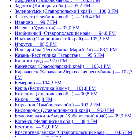
Жердевка (Тамбовская обл.) — 103,3 FM
Задонск (Липецкая обл.) — 95,2 FM
Зеленокумск (Ставропольский край) — 100,0 FM
Златоуст (Челябинская обл.) — 106,4 FM
Иваново — 99,7 FM
Ижевск (Удмуртия) — 97,0 FM
Изобильный (Ставропольский край) — 94,8 FM
Ипатово (Ставропольский край) — 105,3 FM
Иркутск — 88,5 FM
Йошкар-Ола (Республика Марий Эл) — 88,7 FM
Казань (Республика Татарстан) — 95,5 FM
Калининград — 97,0 FM
Каневская (Краснодарский край) — 105,1 FM
Карачаевск (Карачаево-Черкесская республика) — 102,3
FM
Кемерово — 104,3 FM
Керчь (Республика Крым) — 101,8 FM
Кинешма (Ивановская обл.) — 90,8 FM
Киров — 90,8 FM
Кирсанов (Тамбовская обл.) — 102,2 FM
Кисловодск (Ставропольский край) — 95,0 FM
Комсомольск-на-Амуре (Хабаровский край) — 99,9 FM
Копейск (Челябинская обл.) — 88,4 FM
Кострома — 92,0 FM
Красногвардейское (Ставропольский край) — 104,5 FM