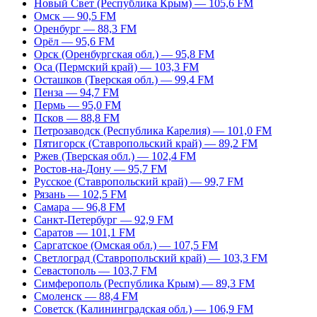
Новый Свет (Республика Крым) — 105,6 FM
Омск — 90,5 FM
Оренбург — 88,3 FM
Орёл — 95,6 FM
Орск (Оренбургская обл.) — 95,8 FM
Оса (Пермский край) — 103,3 FM
Осташков (Тверская обл.) — 99,4 FM
Пенза — 94,7 FM
Пермь — 95,0 FM
Псков — 88,8 FM
Петрозаводск (Республика Карелия) — 101,0 FM
Пятигорск (Ставропольский край) — 89,2 FM
Ржев (Тверская обл.) — 102,4 FM
Ростов-на-Дону — 95,7 FM
Русское (Ставропольский край) — 99,7 FM
Рязань — 102,5 FM
Самара — 96,8 FM
Санкт-Петербург — 92,9 FM
Саратов — 101,1 FM
Саргатское (Омская обл.) — 107,5 FM
Светлоград (Ставропольский край) — 103,3 FM
Севастополь — 103,7 FM
Симферополь (Республика Крым) — 89,3 FM
Смоленск — 88,4 FM
Советск (Калининградская обл.) — 106,9 FM