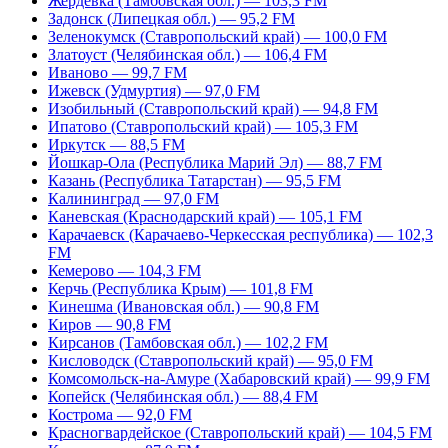
Жердевка (Тамбовская обл.) — 103,3 FM
Задонск (Липецкая обл.) — 95,2 FM
Зеленокумск (Ставропольский край) — 100,0 FM
Златоуст (Челябинская обл.) — 106,4 FM
Иваново — 99,7 FM
Ижевск (Удмуртия) — 97,0 FM
Изобильный (Ставропольский край) — 94,8 FM
Ипатово (Ставропольский край) — 105,3 FM
Иркутск — 88,5 FM
Йошкар-Ола (Республика Марий Эл) — 88,7 FM
Казань (Республика Татарстан) — 95,5 FM
Калининград — 97,0 FM
Каневская (Краснодарский край) — 105,1 FM
Карачаевск (Карачаево-Черкесская республика) — 102,3
FM
Кемерово — 104,3 FM
Керчь (Республика Крым) — 101,8 FM
Кинешма (Ивановская обл.) — 90,8 FM
Киров — 90,8 FM
Кирсанов (Тамбовская обл.) — 102,2 FM
Кисловодск (Ставропольский край) — 95,0 FM
Комсомольск-на-Амуре (Хабаровский край) — 99,9 FM
Копейск (Челябинская обл.) — 88,4 FM
Кострома — 92,0 FM
Красногвардейское (Ставропольский край) — 104,5 FM