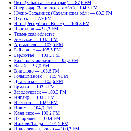
Чита (Забайкальский край) — 87,6 FM
Энергодар (Запорожская обл.) – 104,5 FM
Южно-Сахалинск (Сахалинская обл.) — 89,3 FM
Якутск — 87,9 FM
Ялта (Республика Крым) — 106,8 FM
Ярославль — 98,3 FM
Тюменская область:
Абатское — 103,8 FM
Аромашево — 103,5 FM
Байкалово — 105,5 FM
Бердюжье — 103,2 FM
Большое Сорокино — 102,7 FM
Вагай — 97,0 FM
Викулово — 103,6 FM
Голышманово — 105,4 FM
Демьянское — 102,6 FM
Ермаки — 103,3 FM
Заводоуковск — 103,3 FM
Ингаир — 103,2 FM
Исетское — 102,9 FM
Ишим — 104,9 FM
Казанское — 100,2 FM
Нагорный — 100,4 FM
Нижняя Тавда — 101,2 FM
Новоалександровка — 100,2 FM