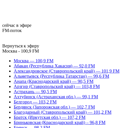
сейчас в эфире
FM-поток
Вернуться к эфиру
Москва - 100,9 FM
Москва — 100,9 FM
Абакан (Республика Хакасия) — 92,0 FM
Александровское (Ставропольский край) — 101,9 FM
Альметьевск (Республика Татарстан) — 99,6 FM
Анапа (Краснодарский край) — 90,5 FM
Арзгир (Ставропольский край) — 103,8 FM
Астрахань — 90,5 FM
Ахтубинск (Астраханская обл.) — 99,1 FM
Белгород — 103,2 FM
Бердянск (Запорожская обл.) — 102,7 FM
Благодарный (Ставропольский край) — 101,2 FM
Братск (Иркутская обл.) — 107,2 FM
Бриньковская (Краснодарский край) – 96,8 FM
Брянск — 98,2 FM