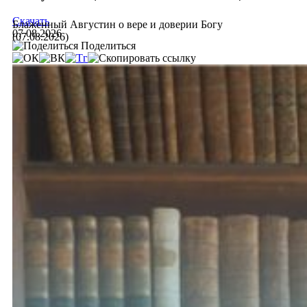
Скачать
Блаженный Августин о вере и доверии Богу
07.08.2026
(07.08.2026)
Поделиться