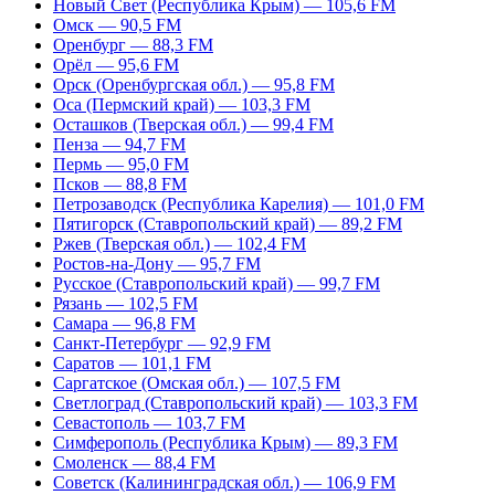
Новый Свет (Республика Крым) — 105,6 FM
Омск — 90,5 FM
Оренбург — 88,3 FM
Орёл — 95,6 FM
Орск (Оренбургская обл.) — 95,8 FM
Оса (Пермский край) — 103,3 FM
Осташков (Тверская обл.) — 99,4 FM
Пенза — 94,7 FM
Пермь — 95,0 FM
Псков — 88,8 FM
Петрозаводск (Республика Карелия) — 101,0 FM
Пятигорск (Ставропольский край) — 89,2 FM
Ржев (Тверская обл.) — 102,4 FM
Ростов-на-Дону — 95,7 FM
Русское (Ставропольский край) — 99,7 FM
Рязань — 102,5 FM
Самара — 96,8 FM
Санкт-Петербург — 92,9 FM
Саратов — 101,1 FM
Саргатское (Омская обл.) — 107,5 FM
Светлоград (Ставропольский край) — 103,3 FM
Севастополь — 103,7 FM
Симферополь (Республика Крым) — 89,3 FM
Смоленск — 88,4 FM
Советск (Калининградская обл.) — 106,9 FM