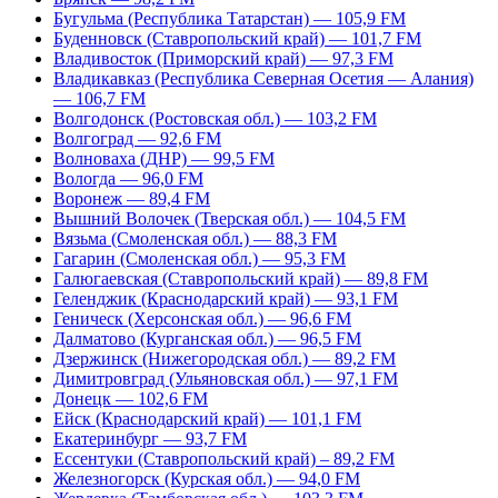
Бугульма (Республика Татарстан) — 105,9 FM
Буденновск (Ставропольский край) — 101,7 FM
Владивосток (Приморский край) — 97,3 FM
Владикавказ (Республика Северная Осетия — Алания)
— 106,7 FM
Волгодонск (Ростовская обл.) — 103,2 FM
Волгоград — 92,6 FM
Волноваха (ДНР) — 99,5 FM
Вологда — 96,0 FM
Воронеж — 89,4 FM
Вышний Волочек (Тверская обл.) — 104,5 FM
Вязьма (Смоленская обл.) — 88,3 FM
Гагарин (Смоленская обл.) — 95,3 FM
Галюгаевская (Ставропольский край) — 89,8 FM
Геленджик (Краснодарский край) — 93,1 FM
Геническ (Херсонская обл.) — 96,6 FM
Далматово (Курганская обл.) — 96,5 FM
Дзержинск (Нижегородская обл.) — 89,2 FM
Димитровград (Ульяновская обл.) — 97,1 FM
Донецк — 102,6 FM
Ейск (Краснодарский край) — 101,1 FM
Екатеринбург — 93,7 FM
Ессентуки (Ставропольский край) – 89,2 FM
Железногорск (Курская обл.) — 94,0 FM