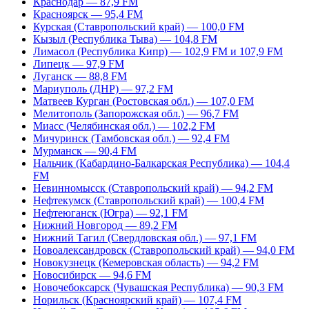
Краснодар — 87,9 FM
Красноярск — 95,4 FM
Курская (Ставропольский край) — 100,0 FM
Кызыл (Республика Тыва) — 104,8 FM
Лимасол (Республика Кипр) — 102,9 FM и 107,9 FM
Липецк — 97,9 FM
Луганск — 88,8 FM
Мариуполь (ДНР) — 97,2 FM
Матвеев Курган (Ростовская обл.) — 107,0 FM
Мелитополь (Запорожская обл.) — 96,7 FM
Миасс (Челябинская обл.) — 102,2 FM
Мичуринск (Тамбовская обл.) — 92,4 FM
Мурманск — 90,4 FM
Нальчик (Кабардино-Балкарская Республика) — 104,4
FM
Невинномысск (Ставропольский край) — 94,2 FM
Нефтекумск (Ставропольский край) — 100,4 FM
Нефтеюганск (Югра) — 92,1 FM
Нижний Новгород — 89,2 FM
Нижний Тагил (Свердловская обл.) — 97,1 FM
Новоалександровск (Ставропольский край) — 94,0 FM
Новокузнецк (Кемеровская область) — 94,2 FM
Новосибирск — 94,6 FM
Новочебоксарск (Чувашская Республика) — 90,3 FM
Норильск (Красноярский край) — 107,4 FM