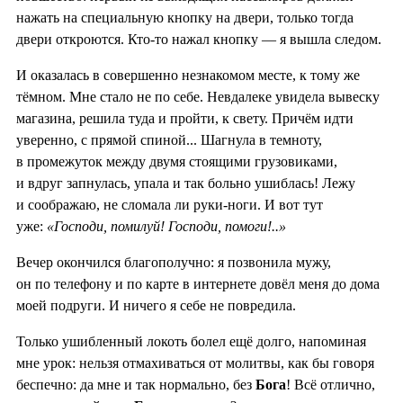
нажать на специальную кнопку на двери, только тогда
двери откроются. Кто-то нажал кнопку — я вышла следом.
И оказалась в совершенно незнакомом месте, к тому же
тёмном. Мне стало не по себе. Невдалеке увидела вывеску
магазина, решила туда и пройти, к свету. Причём идти
уверенно, с прямой спиной... Шагнула в темноту,
в промежуток между двумя стоящими грузовиками,
и вдруг запнулась, упала и так больно ушиблась! Лежу
и соображаю, не сломала ли руки-ноги. И вот тут
уже:
«Господи, помилуй! Господи, помоги!..»
Вечер окончился благополучно: я позвонила мужу,
он по телефону и по карте в интернете довёл меня до дома
моей подруги. И ничего я себе не повредила.
Только ушибленный локоть болел ещё долго, напоминая
мне урок: нельзя отмахиваться от молитвы, как бы говоря
беспечно: да мне и так нормально, без
Бога
! Всё отлично,