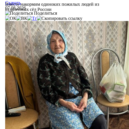
Скачать
Вместе накормим одиноких пожилых людей из
07.08.2026
отдалённых сёл России
Поделиться