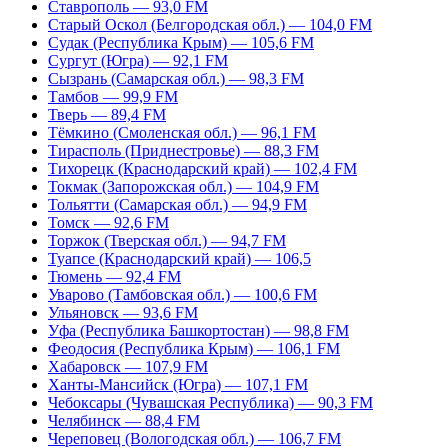
Ставрополь — 93,0 FM
Старый Оскол (Белгородская обл.) — 104,0 FM
Судак (Республика Крым) — 105,6 FM
Сургут (Югра) — 92,1 FM
Сызрань (Самарская обл.) — 98,3 FM
Тамбов — 99,9 FM
Тверь — 89,4 FM
Тёмкино (Смоленская обл.) — 96,1 FM
Тирасполь (Приднестровье) — 88,3 FM
Тихорецк (Краснодарский край) — 102,4 FM
Токмак (Запорожская обл.) — 104,9 FM
Тольятти (Самарская обл.) — 94,9 FM
Томск — 92,6 FM
Торжок (Тверская обл.) — 94,7 FM
Туапсе (Краснодарский край) — 106,5
Тюмень — 92,4 FM
Уварово (Тамбовская обл.) — 100,6 FM
Ульяновск — 93,6 FM
Уфа (Республика Башкортостан) — 98,8 FM
Феодосия (Республика Крым) — 106,1 FM
Хабаровск — 107,9 FM
Ханты-Мансийск (Югра) — 107,1 FM
Чебоксары (Чувашская Республика) — 90,3 FM
Челябинск — 88,4 FM
Череповец (Вологодская обл.) — 106,7 FM