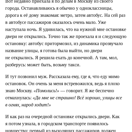
Вот недавно приехала я по делам в Москву из своего
города. Останавливаюсь я обычно у одноклассницы,
дорога к её дому знакомая: метро, затем автобус. На сей раз
в автобусе пассажиров оказалось очень мало. Уже
наступала ночь. Я удивилась, что на нужной мне остановке
двери не открылись. Точно так же проехала я и следующую
остановку: автобус притормозил, из динамика прозвучало
название улицы, я готова была выйти, но двери
не открылись. Я решила ехать до конечной. А там, мол,
разберусь: может быть, возьму такси.
И тут позвонил муж. Рассказала ему, где я, что еду мимо
остановок. Он очень за меня встревожился, ведь я плохо
знаю Москву.
«Помолись!»
— говорит. Я же беспечно
отмахнулась:
«Да мне не страшно! Всё хорошо, улицы все
в огнях, народ ходит!»
И как раз на очередной остановке открылись двери. Как
я потом узнала, в городском транспорте появилось
новшество: первый из выходящих пассажиров должен