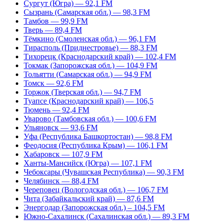
Сургут (Югра) — 92,1 FM
Сызрань (Самарская обл.) — 98,3 FM
Тамбов — 99,9 FM
Тверь — 89,4 FM
Тёмкино (Смоленская обл.) — 96,1 FM
Тирасполь (Приднестровье) — 88,3 FM
Тихорецк (Краснодарский край) — 102,4 FM
Токмак (Запорожская обл.) — 104,9 FM
Тольятти (Самарская обл.) — 94,9 FM
Томск — 92,6 FM
Торжок (Тверская обл.) — 94,7 FM
Туапсе (Краснодарский край) — 106,5
Тюмень — 92,4 FM
Уварово (Тамбовская обл.) — 100,6 FM
Ульяновск — 93,6 FM
Уфа (Республика Башкортостан) — 98,8 FM
Феодосия (Республика Крым) — 106,1 FM
Хабаровск — 107,9 FM
Ханты-Мансийск (Югра) — 107,1 FM
Чебоксары (Чувашская Республика) — 90,3 FM
Челябинск — 88,4 FM
Череповец (Вологодская обл.) — 106,7 FM
Чита (Забайкальский край) — 87,6 FM
Энергодар (Запорожская обл.) – 104,5 FM
Южно-Сахалинск (Сахалинская обл.) — 89,3 FM