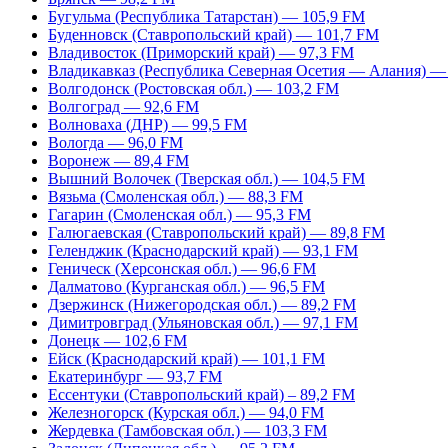
Бугульма (Республика Татарстан) — 105,9 FM
Буденновск (Ставропольский край) — 101,7 FM
Владивосток (Приморский край) — 97,3 FM
Владикавказ (Республика Северная Осетия — Алания) —
Волгодонск (Ростовская обл.) — 103,2 FM
Волгоград — 92,6 FM
Волноваха (ДНР) — 99,5 FM
Вологда — 96,0 FM
Воронеж — 89,4 FM
Вышний Волочек (Тверская обл.) — 104,5 FM
Вязьма (Смоленская обл.) — 88,3 FM
Гагарин (Смоленская обл.) — 95,3 FM
Галюгаевская (Ставропольский край) — 89,8 FM
Геленджик (Краснодарский край) — 93,1 FM
Геническ (Херсонская обл.) — 96,6 FM
Далматово (Курганская обл.) — 96,5 FM
Дзержинск (Нижегородская обл.) — 89,2 FM
Димитровград (Ульяновская обл.) — 97,1 FM
Донецк — 102,6 FM
Ейск (Краснодарский край) — 101,1 FM
Екатеринбург — 93,7 FM
Ессентуки (Ставропольский край) – 89,2 FM
Железногорск (Курская обл.) — 94,0 FM
Жердевка (Тамбовская обл.) — 103,3 FM