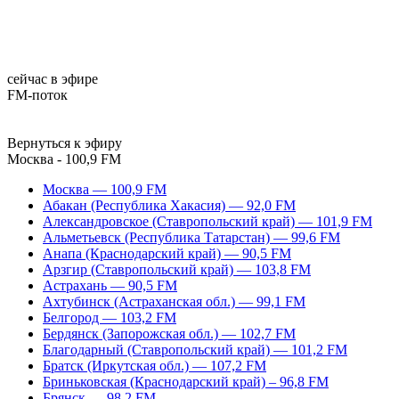
сейчас в эфире
FM-поток
Вернуться к эфиру
Москва - 100,9 FM
Москва — 100,9 FM
Абакан (Республика Хакасия) — 92,0 FM
Александровское (Ставропольский край) — 101,9 FM
Альметьевск (Республика Татарстан) — 99,6 FM
Анапа (Краснодарский край) — 90,5 FM
Арзгир (Ставропольский край) — 103,8 FM
Астрахань — 90,5 FM
Ахтубинск (Астраханская обл.) — 99,1 FM
Белгород — 103,2 FM
Бердянск (Запорожская обл.) — 102,7 FM
Благодарный (Ставропольский край) — 101,2 FM
Братск (Иркутская обл.) — 107,2 FM
Бриньковская (Краснодарский край) – 96,8 FM
Брянск — 98,2 FM