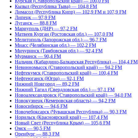
Курская (Ставропольский край) — 100,0 FM
Кызыл (Республика Тыва) — 104,8 FM
Лимасол (Республика Кипр) — 102,9 FM и 107,9 FM
Липецк — 97,9 FM
Луганск — 88,8 FM
Мариуполь (ДНР) — 97,2 FM
Матвеев Курган (Ростовская обл.) — 107,0 FM
Мелитополь (Запорожская обл.) — 96,7 FM
Миасс (Челябинская обл.) — 102,2 FM
Мичуринск (Тамбовская обл.) — 92,4 FM
Мурманск — 90,4 FM
Нальчик (Кабардино-Балкарская Республика) — 104,4 FM
Невинномысск (Ставропольский край) — 94,2 FM
Нефтекумск (Ставропольский край) — 100,4 FM
Нефтеюганск (Югра) — 92,1 FM
Нижний Новгород — 89,2 FM
Нижний Тагил (Свердловская обл.) — 97,1 FM
Новоалександровск (Ставропольский край) — 94,0 FM
Новокузнецк (Кемеровская область) — 94,2 FM
Новосибирск — 94,6 FM
Новочебоксарск (Чувашская Республика) — 90,3 FM
Норильск (Красноярский край) — 107,4 FM
Новый Свет (Республика Крым) — 105,6 FM
Омск — 90,5 FM
Оренбург — 88,3 FM