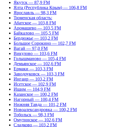
Якутск — 87,9 FM
Ялта (Республика Крым) — 106,8 FM
Ярославль — 98,3 FM
Тюменская область:
Абатское — 103,8 FM
Аромашево — 103,5 FM
Байкалово — 105,5 FM
Бердюжье — 103,2 FM
Большое Сорокино — 102,7 FM
Вагай — 97,0 FM
Викулово — 103,6 FM
Голышманово — 105,4 FM
Демьянское — 102,6 FM
Ермаки — 103,3 FM
Заводоуковск — 103,3 FM
Ингаир — 103,2 FM
Исетское — 102,9 FM
Ишим — 104,9 FM
Казанское — 100,2 FM
Нагорный — 100,4 FM
Нижняя Тавда — 101,2 FM
Новоалександровка — 100,2 FM
Тобольск — 98,3 FM
Омутинское — 102,6 FM
Сладково — 103,2 FM