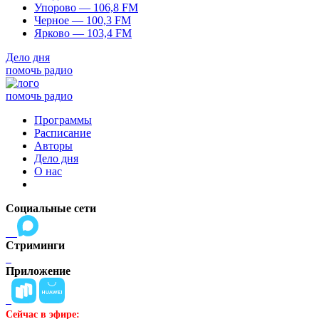
Упорово — 106,8 FM
Черное — 100,3 FM
Ярково — 103,4 FM
Дело дня
помочь радио
помочь радио
Программы
Расписание
Авторы
Дело дня
О нас
Социальные сети
Стриминги
Приложение
Сейчас в эфире: