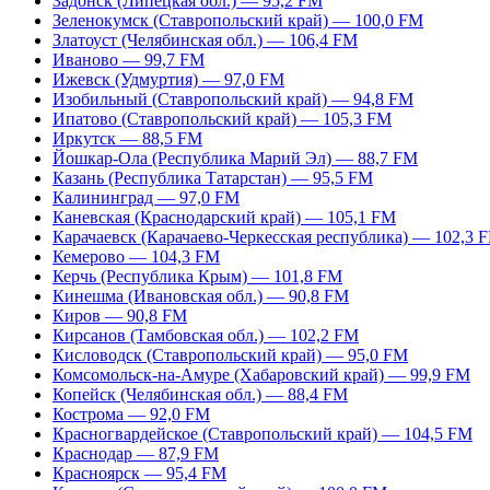
Задонск (Липецкая обл.) — 95,2 FM
Зеленокумск (Ставропольский край) — 100,0 FM
Златоуст (Челябинская обл.) — 106,4 FM
Иваново — 99,7 FM
Ижевск (Удмуртия) — 97,0 FM
Изобильный (Ставропольский край) — 94,8 FM
Ипатово (Ставропольский край) — 105,3 FM
Иркутск — 88,5 FM
Йошкар-Ола (Республика Марий Эл) — 88,7 FM
Казань (Республика Татарстан) — 95,5 FM
Калининград — 97,0 FM
Каневская (Краснодарский край) — 105,1 FM
Карачаевск (Карачаево-Черкесская республика) — 102,3 
Кемерово — 104,3 FM
Керчь (Республика Крым) — 101,8 FM
Кинешма (Ивановская обл.) — 90,8 FM
Киров — 90,8 FM
Кирсанов (Тамбовская обл.) — 102,2 FM
Кисловодск (Ставропольский край) — 95,0 FM
Комсомольск-на-Амуре (Хабаровский край) — 99,9 FM
Копейск (Челябинская обл.) — 88,4 FM
Кострома — 92,0 FM
Красногвардейское (Ставропольский край) — 104,5 FM
Краснодар — 87,9 FM
Красноярск — 95,4 FM