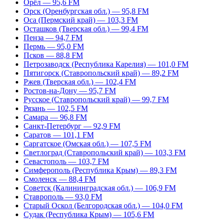
Орёл — 95,6 FM
Орск (Оренбургская обл.) — 95,8 FM
Оса (Пермский край) — 103,3 FM
Осташков (Тверская обл.) — 99,4 FM
Пенза — 94,7 FM
Пермь — 95,0 FM
Псков — 88,8 FM
Петрозаводск (Республика Карелия) — 101,0 FM
Пятигорск (Ставропольский край) — 89,2 FM
Ржев (Тверская обл.) — 102,4 FM
Ростов-на-Дону — 95,7 FM
Русское (Ставропольский край) — 99,7 FM
Рязань — 102,5 FM
Самара — 96,8 FM
Санкт-Петербург — 92,9 FM
Саратов — 101,1 FM
Саргатское (Омская обл.) — 107,5 FM
Светлоград (Ставропольский край) — 103,3 FM
Севастополь — 103,7 FM
Симферополь (Республика Крым) — 89,3 FM
Смоленск — 88,4 FM
Советск (Калининградская обл.) — 106,9 FM
Ставрополь — 93,0 FM
Старый Оскол (Белгородская обл.) — 104,0 FM
Судак (Республика Крым) — 105,6 FM