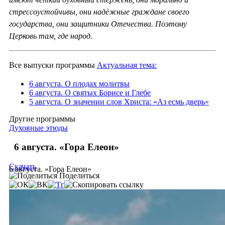
стрессоустойчивы, они надёжные граждане своего
государства, они защитники Отечества. Поэтому
Церковь там, где народ.
Все выпуски программы
Актуальная тема:
6 августа. О плодах молитвы
6 августа. О святых Борисе и Глебе
5 августа. О значении слов Христа: «Аз есмь дверь»
Другие программы
Духовные этюды
6 августа. «Гора Елеон»
Скачать
6 августа. «Гора Елеон»
Поделиться