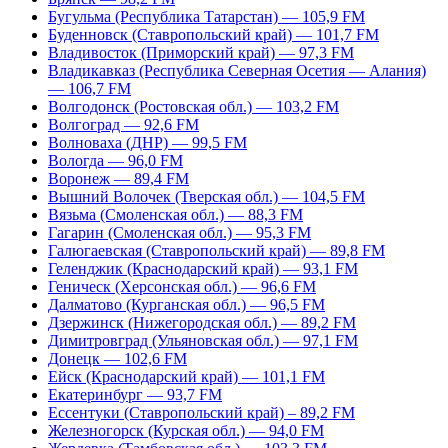
Бугульма (Республика Татарстан) — 105,9 FM
Буденновск (Ставропольский край) — 101,7 FM
Владивосток (Приморский край) — 97,3 FM
Владикавказ (Республика Северная Осетия — Алания)
— 106,7 FM
Волгодонск (Ростовская обл.) — 103,2 FM
Волгоград — 92,6 FM
Волноваха (ДНР) — 99,5 FM
Вологда — 96,0 FM
Воронеж — 89,4 FM
Вышний Волочек (Тверская обл.) — 104,5 FM
Вязьма (Смоленская обл.) — 88,3 FM
Гагарин (Смоленская обл.) — 95,3 FM
Галюгаевская (Ставропольский край) — 89,8 FM
Геленджик (Краснодарский край) — 93,1 FM
Геническ (Херсонская обл.) — 96,6 FM
Далматово (Курганская обл.) — 96,5 FM
Дзержинск (Нижегородская обл.) — 89,2 FM
Димитровград (Ульяновская обл.) — 97,1 FM
Донецк — 102,6 FM
Ейск (Краснодарский край) — 101,1 FM
Екатеринбург — 93,7 FM
Ессентуки (Ставропольский край) – 89,2 FM
Железногорск (Курская обл.) — 94,0 FM