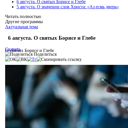
6 августа. О святых Борисе и Глебе
5 августа. О значении слов Христа: «Аз есмь дверь»
Читать полностью
Другие программы
Актуальная тема
6 августа. О святых Борисе и Глебе
Скачать
О святых Борисе и Глебе
Поделиться