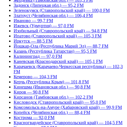
Жердевка (Тамбовская обл.) — 103,3 FM
Задонск (Липецкая обл.) — 95,2 FM
Зеленокумск (Ставропольский край) — 100,0 FM
Златоуст (Челябинская обл.) — 106,4 FM
Иваново — 99,7 FM
Ижевск (Удмуртия) — 97,0 FM
Изобильный (Ставропольский край) — 94,8 FM
Ипатово (Ставропольский край) — 105,3 FM
Иркутск — 88,5 FM
Йошкар-Ола (Республика Марий Эл) — 88,7 FM
Казань (Республика Татарстан) — 95,5 FM
Калининград — 97,0 FM
Каневская (Краснодарский край) — 105,1 FM
Карачаевск (Карачаево-Черкесская республика) — 102,3
FM
Кемерово — 104,3 FM
Керчь (Республика Крым) — 101,8 FM
Кинешма (Ивановская обл.) — 90,8 FM
Киров — 90,8 FM
Кирсанов (Тамбовская обл.) — 102,2 FM
Кисловодск (Ставропольский край) — 95,0 FM
Комсомольск-на-Амуре (Хабаровский край) — 99,9 FM
Копейск (Челябинская обл.) — 88,4 FM
Кострома — 92,0 FM
Красногвардейское (Ставропольский край) — 104,5 FM