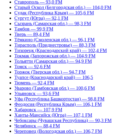
Ставрополь — 93,0 FM
Старый Оскол (Белгородская обл.) — 104,0 FM
Судак (Республика Крым) — 105,6 FM
Сургут (Югра) — 92,1 FM
Сызрань (Самарская обл.) — 98,3 FM
Тамбов — 99,9 FM
Тверь — 89,4 FM
Тёмкино (Смоленская обл.) — 96,1 FM
Тирасполь (Приднестровье) — 88,3 FM
Тихорецк (Краснодарский край) — 102,4 FM
Токмак (Запорожская обл.) — 104,9 FM
Тольятти (Самарская обл.) — 94,9 FM
Томск — 92,6 FM
Торжок (Тверская обл.) — 94,7 FM
Туапсе (Краснодарский край) — 106,5
Тюмень — 92,4 FM
Уварово (Тамбовская обл.) — 100,6 FM
Ульяновск — 93,6 FM
Уфа (Республика Башкортостан) — 98,8 FM
Феодосия (Республика Крым) — 106,1 FM
Хабаровск — 107,9 FM
Ханты-Мансийск (Югра) — 107,1 FM
Чебоксары (Чувашская Республика) — 90,3 FM
Челябинск — 88,4 FM
Череповец (Вологодская обл.) — 106,7 FM