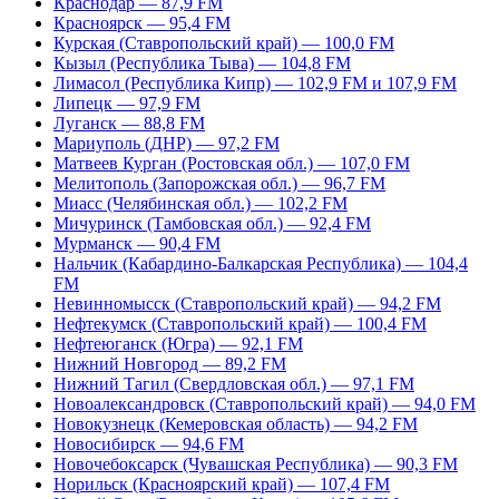
Краснодар — 87,9 FM
Красноярск — 95,4 FM
Курская (Ставропольский край) — 100,0 FM
Кызыл (Республика Тыва) — 104,8 FM
Лимасол (Республика Кипр) — 102,9 FM и 107,9 FM
Липецк — 97,9 FM
Луганск — 88,8 FM
Мариуполь (ДНР) — 97,2 FM
Матвеев Курган (Ростовская обл.) — 107,0 FM
Мелитополь (Запорожская обл.) — 96,7 FM
Миасс (Челябинская обл.) — 102,2 FM
Мичуринск (Тамбовская обл.) — 92,4 FM
Мурманск — 90,4 FM
Нальчик (Кабардино-Балкарская Республика) — 104,4
FM
Невинномысск (Ставропольский край) — 94,2 FM
Нефтекумск (Ставропольский край) — 100,4 FM
Нефтеюганск (Югра) — 92,1 FM
Нижний Новгород — 89,2 FM
Нижний Тагил (Свердловская обл.) — 97,1 FM
Новоалександровск (Ставропольский край) — 94,0 FM
Новокузнецк (Кемеровская область) — 94,2 FM
Новосибирск — 94,6 FM
Новочебоксарск (Чувашская Республика) — 90,3 FM
Норильск (Красноярский край) — 107,4 FM