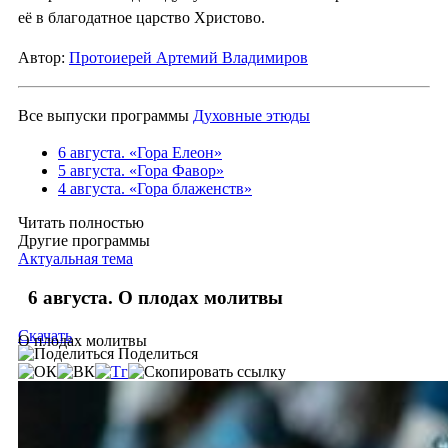
её в благодатное царство Христово.
Автор:
Протоиерей Артемий Владимиров
Все выпуски программы
Духовные этюды
6 августа. «Гора Елеон»
5 августа. «Гора Фавор»
4 августа. «Гора блаженств»
Читать полностью
Другие программы
Актуальная тема
6 августа. О плодах молитвы
Скачать
О плодах молитвы
Поделиться