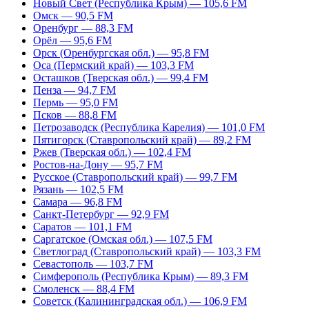
Новый Свет (Республика Крым) — 105,6 FM
Омск — 90,5 FM
Оренбург — 88,3 FM
Орёл — 95,6 FM
Орск (Оренбургская обл.) — 95,8 FM
Оса (Пермский край) — 103,3 FM
Осташков (Тверская обл.) — 99,4 FM
Пенза — 94,7 FM
Пермь — 95,0 FM
Псков — 88,8 FM
Петрозаводск (Республика Карелия) — 101,0 FM
Пятигорск (Ставропольский край) — 89,2 FM
Ржев (Тверская обл.) — 102,4 FM
Ростов-на-Дону — 95,7 FM
Русское (Ставропольский край) — 99,7 FM
Рязань — 102,5 FM
Самара — 96,8 FM
Санкт-Петербург — 92,9 FM
Саратов — 101,1 FM
Саргатское (Омская обл.) — 107,5 FM
Светлоград (Ставропольский край) — 103,3 FM
Севастополь — 103,7 FM
Симферополь (Республика Крым) — 89,3 FM
Смоленск — 88,4 FM
Советск (Калининградская обл.) — 106,9 FM