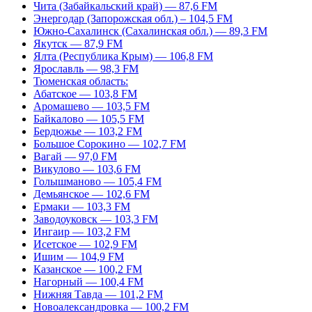
Чита (Забайкальский край) — 87,6 FM
Энергодар (Запорожская обл.) – 104,5 FM
Южно-Сахалинск (Сахалинская обл.) — 89,3 FM
Якутск — 87,9 FM
Ялта (Республика Крым) — 106,8 FM
Ярославль — 98,3 FM
Тюменская область:
Абатское — 103,8 FM
Аромашево — 103,5 FM
Байкалово — 105,5 FM
Бердюжье — 103,2 FM
Большое Сорокино — 102,7 FM
Вагай — 97,0 FM
Викулово — 103,6 FM
Голышманово — 105,4 FM
Демьянское — 102,6 FM
Ермаки — 103,3 FM
Заводоуковск — 103,3 FM
Ингаир — 103,2 FM
Исетское — 102,9 FM
Ишим — 104,9 FM
Казанское — 100,2 FM
Нагорный — 100,4 FM
Нижняя Тавда — 101,2 FM
Новоалександровка — 100,2 FM