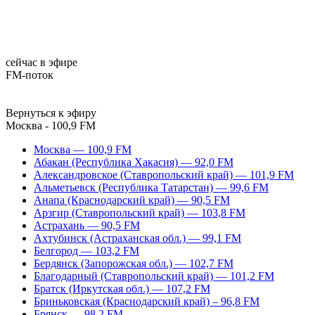
сейчас в эфире
FM-поток
Вернуться к эфиру
Москва - 100,9 FM
Москва — 100,9 FM
Абакан (Республика Хакасия) — 92,0 FM
Александровское (Ставропольский край) — 101,9 FM
Альметьевск (Республика Татарстан) — 99,6 FM
Анапа (Краснодарский край) — 90,5 FM
Арзгир (Ставропольский край) — 103,8 FM
Астрахань — 90,5 FM
Ахтубинск (Астраханская обл.) — 99,1 FM
Белгород — 103,2 FM
Бердянск (Запорожская обл.) — 102,7 FM
Благодарный (Ставропольский край) — 101,2 FM
Братск (Иркутская обл.) — 107,2 FM
Бриньковская (Краснодарский край) – 96,8 FM
Брянск — 98,2 FM