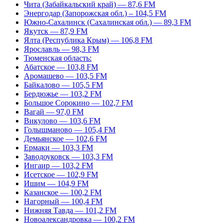
Чита (Забайкальский край) — 87,6 FM
Энергодар (Запорожская обл.) – 104,5 FM
Южно-Сахалинск (Сахалинская обл.) — 89,3 FM
Якутск — 87,9 FM
Ялта (Республика Крым) — 106,8 FM
Ярославль — 98,3 FM
Тюменская область:
Абатское — 103,8 FM
Аромашево — 103,5 FM
Байкалово — 105,5 FM
Бердюжье — 103,2 FM
Большое Сорокино — 102,7 FM
Вагай — 97,0 FM
Викулово — 103,6 FM
Голышманово — 105,4 FM
Демьянское — 102,6 FM
Ермаки — 103,3 FM
Заводоуковск — 103,3 FM
Ингаир — 103,2 FM
Исетское — 102,9 FM
Ишим — 104,9 FM
Казанское — 100,2 FM
Нагорный — 100,4 FM
Нижняя Тавда — 101,2 FM
Новоалександровка — 100,2 FM