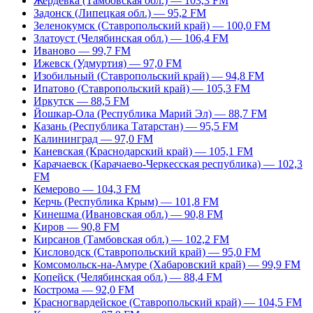
Жердевка (Тамбовская обл.) — 103,3 FM
Задонск (Липецкая обл.) — 95,2 FM
Зеленокумск (Ставропольский край) — 100,0 FM
Златоуст (Челябинская обл.) — 106,4 FM
Иваново — 99,7 FM
Ижевск (Удмуртия) — 97,0 FM
Изобильный (Ставропольский край) — 94,8 FM
Ипатово (Ставропольский край) — 105,3 FM
Иркутск — 88,5 FM
Йошкар-Ола (Республика Марий Эл) — 88,7 FM
Казань (Республика Татарстан) — 95,5 FM
Калининград — 97,0 FM
Каневская (Краснодарский край) — 105,1 FM
Карачаевск (Карачаево-Черкесская республика) — 102,3
FM
Кемерово — 104,3 FM
Керчь (Республика Крым) — 101,8 FM
Кинешма (Ивановская обл.) — 90,8 FM
Киров — 90,8 FM
Кирсанов (Тамбовская обл.) — 102,2 FM
Кисловодск (Ставропольский край) — 95,0 FM
Комсомольск-на-Амуре (Хабаровский край) — 99,9 FM
Копейск (Челябинская обл.) — 88,4 FM
Кострома — 92,0 FM
Красногвардейское (Ставропольский край) — 104,5 FM