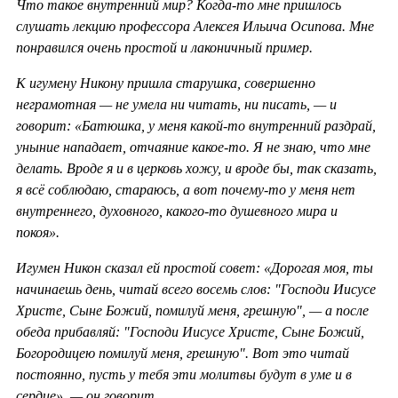
Что такое внутренний мир? Когда-то мне пришлось
слушать лекцию профессора Алексея Ильича Осипова. Мне
понравился очень простой и лаконичный пример.
К игумену Никону пришла старушка, совершенно
неграмотная — не умела ни читать, ни писать, — и
говорит: «Батюшка, у меня какой-то внутренний раздрай,
уныние нападает, отчаяние какое-то. Я не знаю, что мне
делать. Вроде я и в церковь хожу, и вроде бы, так сказать,
я всё соблюдаю, стараюсь, а вот почему-то у меня нет
внутреннего, духовного, какого-то душевного мира и
покоя».
Игумен Никон сказал ей простой совет: «Дорогая моя, ты
начинаешь день, читай всего восемь слов: "Господи Иисусе
Христе, Сыне Божий, помилуй меня, грешную", — а после
обеда прибавляй: "Господи Иисусе Христе, Сыне Божий,
Богородицею помилуй меня, грешную". Вот это читай
постоянно, пусть у тебя эти молитвы будут в уме и в
сердце», — он говорит.