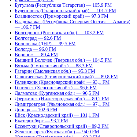
Бугульма (Республика Татарстан) — 105,9 FM
Буденновск (Ставропольский край) — 101,7 FM
Владивосток (Приморский край) — 97,3 FM
Владикавказ (Республика Северная Осетия — Алания)
— 106,7 FM
Волгодонск (Ростовская обл.) — 103,2 FM
Волгоград — 92,6 FM
Волноваха (ДНР) — 99,5 FM
Вологда — 96,0 FM
Воронеж — 89,4 FM
Вышний Волочек (Тверская обл.) — 104,5 FM
Вязьма (Смоленская обл.) — 88,3 FM
Гагарин (Смоленская обл.) — 95,3 FM
Галюгаевская (Ставропольский край) — 89,8 FM
Геленджик (Краснодарский край) — 93,1 FM
Геническ (Херсонская обл.) — 96,6 FM
Далматово (Курганская обл.) — 96,5 FM
Дзержинск (Нижегородская обл.) — 89,2 FM
Димитровград (Ульяновская обл.) — 97,1 FM
Донецк — 102,6 FM
Ейск (Краснодарский край) — 101,1 FM
Екатеринбург — 93,7 FM
Ессентуки (Ставропольский край) – 89,2 FM
Железногорск (Курская обл.) — 94,0 FM