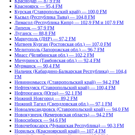
Краснодар — 87,9 FM
Красноярск — 95,4 FM
Курская (Ставропольский край) — 100,0 FM
Кызыл (Республика Тыва) — 104,8 FM
Лимасол (Республика Кипр) — 102,9 FM и 107,9 FM
Липецк — 97,9 FM
Луганск — 88,8 FM
Мариуполь (ДНР) — 97,2 FM
Матвеев Курган (Ростовская обл.) — 107,0 FM
Мелитополь (Запорожская обл.) — 96,7 FM
Миасс (Челябинская обл.) — 102,2 FM
Мичуринск (Тамбовская обл.) — 92,4 FM
Мурманск — 90,4 FM
Нальчик (Кабардино-Балкарская Республика) — 104,4
FM
Невинномысск (Ставропольский край) — 94,2 FM
Нефтекумск (Ставропольский край) — 100,4 FM
Нефтеюганск (Югра) — 92,1 FM
Нижний Новгород — 89,2 FM
Нижний Тагил (Свердловская обл.) — 97,1 FM
Новоалександровск (Ставропольский край) — 94,0 FM
Новокузнецк (Кемеровская область) — 94,2 FM
Новосибирск — 94,6 FM
Новочебоксарск (Чувашская Республика) — 90,3 FM
Норильск (Красноярский край) — 107,4 FM