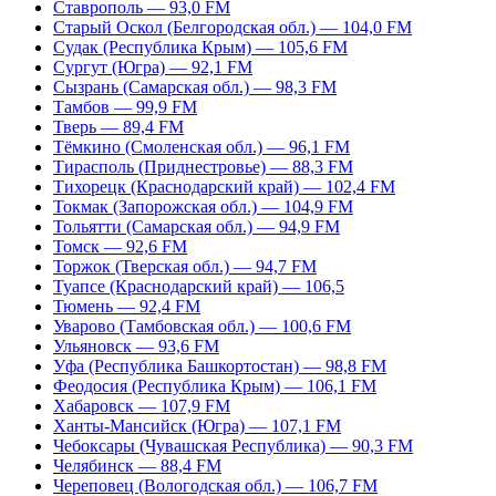
Ставрополь — 93,0 FM
Старый Оскол (Белгородская обл.) — 104,0 FM
Судак (Республика Крым) — 105,6 FM
Сургут (Югра) — 92,1 FM
Сызрань (Самарская обл.) — 98,3 FM
Тамбов — 99,9 FM
Тверь — 89,4 FM
Тёмкино (Смоленская обл.) — 96,1 FM
Тирасполь (Приднестровье) — 88,3 FM
Тихорецк (Краснодарский край) — 102,4 FM
Токмак (Запорожская обл.) — 104,9 FM
Тольятти (Самарская обл.) — 94,9 FM
Томск — 92,6 FM
Торжок (Тверская обл.) — 94,7 FM
Туапсе (Краснодарский край) — 106,5
Тюмень — 92,4 FM
Уварово (Тамбовская обл.) — 100,6 FM
Ульяновск — 93,6 FM
Уфа (Республика Башкортостан) — 98,8 FM
Феодосия (Республика Крым) — 106,1 FM
Хабаровск — 107,9 FM
Ханты-Мансийск (Югра) — 107,1 FM
Чебоксары (Чувашская Республика) — 90,3 FM
Челябинск — 88,4 FM
Череповец (Вологодская обл.) — 106,7 FM