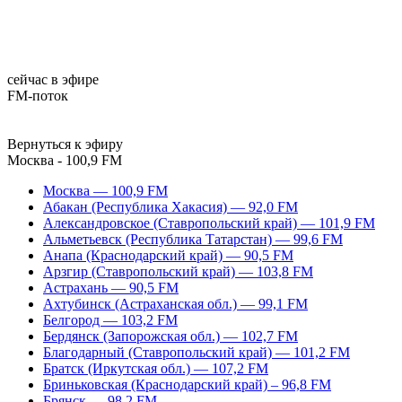
сейчас в эфире
FM-поток
Вернуться к эфиру
Москва - 100,9 FM
Москва — 100,9 FM
Абакан (Республика Хакасия) — 92,0 FM
Александровское (Ставропольский край) — 101,9 FM
Альметьевск (Республика Татарстан) — 99,6 FM
Анапа (Краснодарский край) — 90,5 FM
Арзгир (Ставропольский край) — 103,8 FM
Астрахань — 90,5 FM
Ахтубинск (Астраханская обл.) — 99,1 FM
Белгород — 103,2 FM
Бердянск (Запорожская обл.) — 102,7 FM
Благодарный (Ставропольский край) — 101,2 FM
Братск (Иркутская обл.) — 107,2 FM
Бриньковская (Краснодарский край) – 96,8 FM
Брянск — 98,2 FM