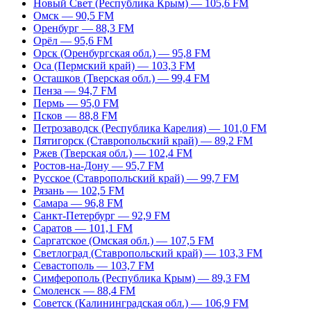
Новый Свет (Республика Крым) — 105,6 FM
Омск — 90,5 FM
Оренбург — 88,3 FM
Орёл — 95,6 FM
Орск (Оренбургская обл.) — 95,8 FM
Оса (Пермский край) — 103,3 FM
Осташков (Тверская обл.) — 99,4 FM
Пенза — 94,7 FM
Пермь — 95,0 FM
Псков — 88,8 FM
Петрозаводск (Республика Карелия) — 101,0 FM
Пятигорск (Ставропольский край) — 89,2 FM
Ржев (Тверская обл.) — 102,4 FM
Ростов-на-Дону — 95,7 FM
Русское (Ставропольский край) — 99,7 FM
Рязань — 102,5 FM
Самара — 96,8 FM
Санкт-Петербург — 92,9 FM
Саратов — 101,1 FM
Саргатское (Омская обл.) — 107,5 FM
Светлоград (Ставропольский край) — 103,3 FM
Севастополь — 103,7 FM
Симферополь (Республика Крым) — 89,3 FM
Смоленск — 88,4 FM
Советск (Калининградская обл.) — 106,9 FM