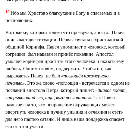
15
Ибо мы Христово благоухание Богу в спасаемых и в
погибающих:
В отрывке, который только что прозвучал, апостол Павел
описывает две ситуации. Первая связана с христианской
общиной Коринфа. Павел упоминает о человеке, который
согрешил, был наказан и принёс покаяние. Апостол
умоляет коринфян простить этого человека и оказать ему
любовь. Одним словом, поддержать. Чтобы он, как
выражается Павел, не был
«поглощён чрезмерною
печалью»
. Это же слово «поглощён» встречается в одном из
посланий апостола Петра, который пишет:
«диавол ходит,
как рыкающий лев, ища, кого поглотить»
. Так Павел
намекает на то, что непрощение окружающих может
ввергнуть человека в пучину уныния и отчаяния и стать
для него пастью сатаны. И лишь наша поддержка спасает
его от этой участи.