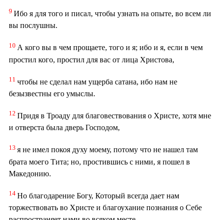
9
Ибо я для того и писал, чтобы узнать на опыте, во всем ли
вы послушны.
10
А кого вы в чем прощаете, того и я; ибо и я, если в чем
простил кого, простил для вас от лица Христова,
11
чтобы не сделал нам ущерба сатана, ибо нам не
безызвестны его умыслы.
12
Придя в Троаду для благовествования о Христе, хотя мне
и отверста была дверь Господом,
13
я не имел покоя духу моему, потому что не нашел там
брата моего Тита; но, простившись с ними, я пошел в
Македонию.
14
Но благодарение Богу, Который всегда дает нам
торжествовать во Христе и благоухание познания о Себе
распространяет нами во всяком месте.