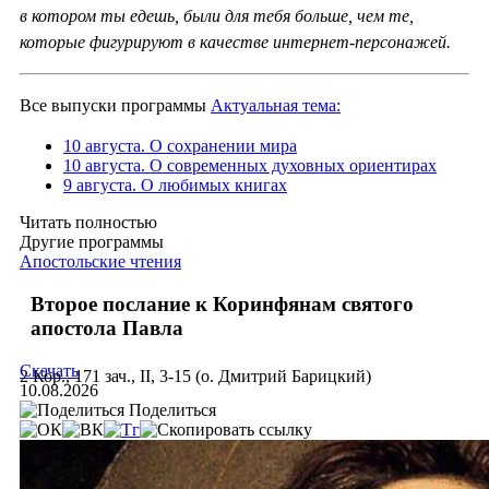
в котором ты едешь, были для тебя больше, чем те,
которые фигурируют в качестве интернет-персонажей.
Все выпуски программы
Актуальная тема:
10 августа. О сохранении мира
10 августа. О современных духовных ориентирах
9 августа. О любимых книгах
Читать полностью
Другие программы
Апостольские чтения
Второе послание к Коринфянам святого
апостола Павла
Скачать
2 Кор., 171 зач., II, 3-15 (о. Дмитрий Барицкий)
10.08.2026
Поделиться