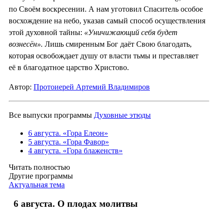
по Своём воскресении. А нам уготовил Спаситель особое
восхождение на небо, указав самый способ осуществления
этой духовной тайны:
«Уничижающий себя будет
вознесён».
Лишь смиренным Бог даёт Свою благодать,
которая освобождает душу от власти тьмы и преставляет
её в благодатное царство Христово.
Автор:
Протоиерей Артемий Владимиров
Все выпуски программы
Духовные этюды
6 августа. «Гора Елеон»
5 августа. «Гора Фавор»
4 августа. «Гора блаженств»
Читать полностью
Другие программы
Актуальная тема
6 августа. О плодах молитвы