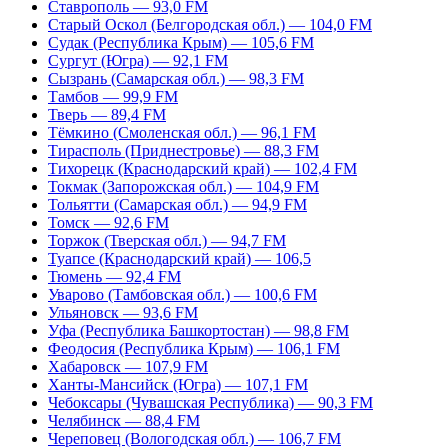
Ставрополь — 93,0 FM
Старый Оскол (Белгородская обл.) — 104,0 FM
Судак (Республика Крым) — 105,6 FM
Сургут (Югра) — 92,1 FM
Сызрань (Самарская обл.) — 98,3 FM
Тамбов — 99,9 FM
Тверь — 89,4 FM
Тёмкино (Смоленская обл.) — 96,1 FM
Тирасполь (Приднестровье) — 88,3 FM
Тихорецк (Краснодарский край) — 102,4 FM
Токмак (Запорожская обл.) — 104,9 FM
Тольятти (Самарская обл.) — 94,9 FM
Томск — 92,6 FM
Торжок (Тверская обл.) — 94,7 FM
Туапсе (Краснодарский край) — 106,5
Тюмень — 92,4 FM
Уварово (Тамбовская обл.) — 100,6 FM
Ульяновск — 93,6 FM
Уфа (Республика Башкортостан) — 98,8 FM
Феодосия (Республика Крым) — 106,1 FM
Хабаровск — 107,9 FM
Ханты-Мансийск (Югра) — 107,1 FM
Чебоксары (Чувашская Республика) — 90,3 FM
Челябинск — 88,4 FM
Череповец (Вологодская обл.) — 106,7 FM