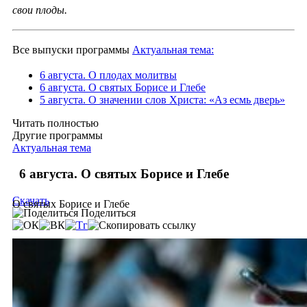
свои плоды.
Все выпуски программы
Актуальная тема:
6 августа. О плодах молитвы
6 августа. О святых Борисе и Глебе
5 августа. О значении слов Христа: «Аз есмь дверь»
Читать полностью
Другие программы
Актуальная тема
6 августа. О святых Борисе и Глебе
Скачать
О святых Борисе и Глебе
Поделиться