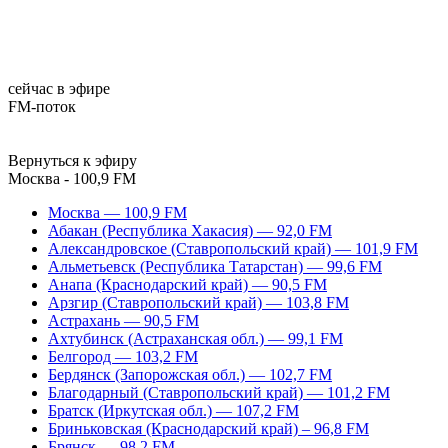
сейчас в эфире
FM-поток
Вернуться к эфиру
Москва - 100,9 FM
Москва — 100,9 FM
Абакан (Республика Хакасия) — 92,0 FM
Александровское (Ставропольский край) — 101,9 FM
Альметьевск (Республика Татарстан) — 99,6 FM
Анапа (Краснодарский край) — 90,5 FM
Арзгир (Ставропольский край) — 103,8 FM
Астрахань — 90,5 FM
Ахтубинск (Астраханская обл.) — 99,1 FM
Белгород — 103,2 FM
Бердянск (Запорожская обл.) — 102,7 FM
Благодарный (Ставропольский край) — 101,2 FM
Братск (Иркутская обл.) — 107,2 FM
Бриньковская (Краснодарский край) – 96,8 FM
Брянск — 98,2 FM