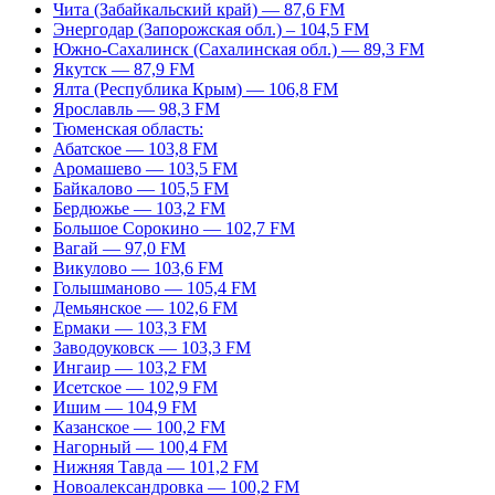
Чита (Забайкальский край) — 87,6 FM
Энергодар (Запорожская обл.) – 104,5 FM
Южно-Сахалинск (Сахалинская обл.) — 89,3 FM
Якутск — 87,9 FM
Ялта (Республика Крым) — 106,8 FM
Ярославль — 98,3 FM
Тюменская область:
Абатское — 103,8 FM
Аромашево — 103,5 FM
Байкалово — 105,5 FM
Бердюжье — 103,2 FM
Большое Сорокино — 102,7 FM
Вагай — 97,0 FM
Викулово — 103,6 FM
Голышманово — 105,4 FM
Демьянское — 102,6 FM
Ермаки — 103,3 FM
Заводоуковск — 103,3 FM
Ингаир — 103,2 FM
Исетское — 102,9 FM
Ишим — 104,9 FM
Казанское — 100,2 FM
Нагорный — 100,4 FM
Нижняя Тавда — 101,2 FM
Новоалександровка — 100,2 FM