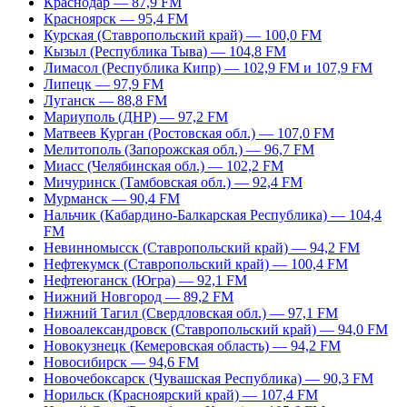
Краснодар — 87,9 FM
Красноярск — 95,4 FM
Курская (Ставропольский край) — 100,0 FM
Кызыл (Республика Тыва) — 104,8 FM
Лимасол (Республика Кипр) — 102,9 FM и 107,9 FM
Липецк — 97,9 FM
Луганск — 88,8 FM
Мариуполь (ДНР) — 97,2 FM
Матвеев Курган (Ростовская обл.) — 107,0 FM
Мелитополь (Запорожская обл.) — 96,7 FM
Миасс (Челябинская обл.) — 102,2 FM
Мичуринск (Тамбовская обл.) — 92,4 FM
Мурманск — 90,4 FM
Нальчик (Кабардино-Балкарская Республика) — 104,4
FM
Невинномысск (Ставропольский край) — 94,2 FM
Нефтекумск (Ставропольский край) — 100,4 FM
Нефтеюганск (Югра) — 92,1 FM
Нижний Новгород — 89,2 FM
Нижний Тагил (Свердловская обл.) — 97,1 FM
Новоалександровск (Ставропольский край) — 94,0 FM
Новокузнецк (Кемеровская область) — 94,2 FM
Новосибирск — 94,6 FM
Новочебоксарск (Чувашская Республика) — 90,3 FM
Норильск (Красноярский край) — 107,4 FM