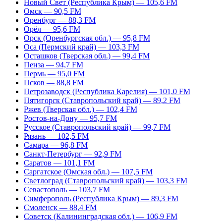
Новый Свет (Республика Крым) — 105,6 FM
Омск — 90,5 FM
Оренбург — 88,3 FM
Орёл — 95,6 FM
Орск (Оренбургская обл.) — 95,8 FM
Оса (Пермский край) — 103,3 FM
Осташков (Тверская обл.) — 99,4 FM
Пенза — 94,7 FM
Пермь — 95,0 FM
Псков — 88,8 FM
Петрозаводск (Республика Карелия) — 101,0 FM
Пятигорск (Ставропольский край) — 89,2 FM
Ржев (Тверская обл.) — 102,4 FM
Ростов-на-Дону — 95,7 FM
Русское (Ставропольский край) — 99,7 FM
Рязань — 102,5 FM
Самара — 96,8 FM
Санкт-Петербург — 92,9 FM
Саратов — 101,1 FM
Саргатское (Омская обл.) — 107,5 FM
Светлоград (Ставропольский край) — 103,3 FM
Севастополь — 103,7 FM
Симферополь (Республика Крым) — 89,3 FM
Смоленск — 88,4 FM
Советск (Калининградская обл.) — 106,9 FM