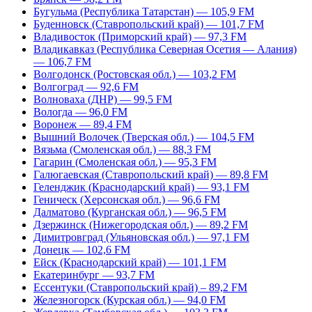
Бугульма (Республика Татарстан) — 105,9 FM
Буденновск (Ставропольский край) — 101,7 FM
Владивосток (Приморский край) — 97,3 FM
Владикавказ (Республика Северная Осетия — Алания)
— 106,7 FM
Волгодонск (Ростовская обл.) — 103,2 FM
Волгоград — 92,6 FM
Волноваха (ДНР) — 99,5 FM
Вологда — 96,0 FM
Воронеж — 89,4 FM
Вышний Волочек (Тверская обл.) — 104,5 FM
Вязьма (Смоленская обл.) — 88,3 FM
Гагарин (Смоленская обл.) — 95,3 FM
Галюгаевская (Ставропольский край) — 89,8 FM
Геленджик (Краснодарский край) — 93,1 FM
Геническ (Херсонская обл.) — 96,6 FM
Далматово (Курганская обл.) — 96,5 FM
Дзержинск (Нижегородская обл.) — 89,2 FM
Димитровград (Ульяновская обл.) — 97,1 FM
Донецк — 102,6 FM
Ейск (Краснодарский край) — 101,1 FM
Екатеринбург — 93,7 FM
Ессентуки (Ставропольский край) – 89,2 FM
Железногорск (Курская обл.) — 94,0 FM