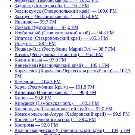
Жердевка (Тамбовская обл.) — 103,3 FM
Задонск (Липецкая обл.) — 95,2 FM
Зеленокумск (Ставропольский край) — 100,0 FM
Златоуст (Челябинская обл.) — 106,4 FM
Иваново — 99,7 FM
Ижевск (Удмуртия) — 97,0 FM
Изобильный (Ставропольский край) — 94,8 FM
Ипатово (Ставропольский край) — 105,3 FM
Иркутск — 88,5 FM
Йошкар-Ола (Республика Марий Эл) — 88,7 FM
Казань (Республика Татарстан) — 95,5 FM
Калининград — 97,0 FM
Каневская (Краснодарский край) — 105,1 FM
Карачаевск (Карачаево-Черкесская республика) — 102,3
FM
Кемерово — 104,3 FM
Керчь (Республика Крым) — 101,8 FM
Кинешма (Ивановская обл.) — 90,8 FM
Киров — 90,8 FM
Кирсанов (Тамбовская обл.) — 102,2 FM
Кисловодск (Ставропольский край) — 95,0 FM
Комсомольск-на-Амуре (Хабаровский край) — 99,9 FM
Копейск (Челябинская обл.) — 88,4 FM
Кострома — 92,0 FM
Красногвардейское (Ставропольский край) — 104,5 FM