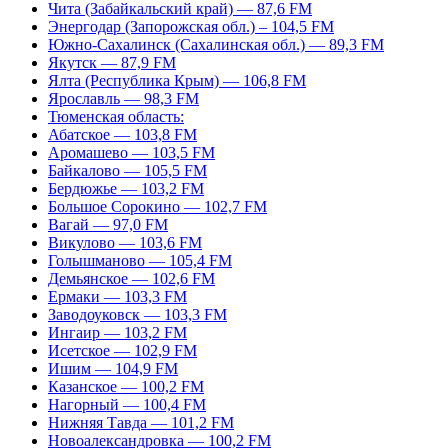
Чита (Забайкальский край) — 87,6 FM
Энергодар (Запорожская обл.) – 104,5 FM
Южно-Сахалинск (Сахалинская обл.) — 89,3 FM
Якутск — 87,9 FM
Ялта (Республика Крым) — 106,8 FM
Ярославль — 98,3 FM
Тюменская область:
Абатское — 103,8 FM
Аромашево — 103,5 FM
Байкалово — 105,5 FM
Бердюжье — 103,2 FM
Большое Сорокино — 102,7 FM
Вагай — 97,0 FM
Викулово — 103,6 FM
Голышманово — 105,4 FM
Демьянское — 102,6 FM
Ермаки — 103,3 FM
Заводоуковск — 103,3 FM
Ингаир — 103,2 FM
Исетское — 102,9 FM
Ишим — 104,9 FM
Казанское — 100,2 FM
Нагорный — 100,4 FM
Нижняя Тавда — 101,2 FM
Новоалександровка — 100,2 FM