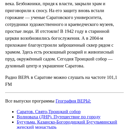
века. Безбожники, придя к власти, закрыли храм и
приговорили к сносу. На его защиту вновь встали
горожане — ученые Саратовского университета,
сотрудники художественного и краеведческого музеев,
простые люди. И отстояли! В 1942 году в старинной
церкви возобновились богослужения. А в 2004-м
прихожане благоустроили заброшенный сквер рядом с
храмом. Здесь есть роскошный розарий и живописный
пруд, окружённый садом. Сегодня Троицкий собор —
духовный центр и украшение Саратова.
Радио ВЕРА в Саратове можно слушать на частоте 101,1
FM
Все выпуски программы
География ВЕРЫ:
Саратов. Свято-Троицкий собор
Волноваха (ДНР). Путешествие по городу
Бугульма. Казанско-Богородицкий Бугульминский
женский монастырь