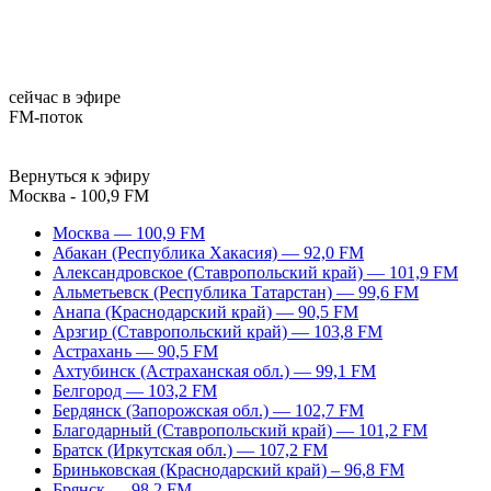
сейчас в эфире
FM-поток
Вернуться к эфиру
Москва - 100,9 FM
Москва — 100,9 FM
Абакан (Республика Хакасия) — 92,0 FM
Александровское (Ставропольский край) — 101,9 FM
Альметьевск (Республика Татарстан) — 99,6 FM
Анапа (Краснодарский край) — 90,5 FM
Арзгир (Ставропольский край) — 103,8 FM
Астрахань — 90,5 FM
Ахтубинск (Астраханская обл.) — 99,1 FM
Белгород — 103,2 FM
Бердянск (Запорожская обл.) — 102,7 FM
Благодарный (Ставропольский край) — 101,2 FM
Братск (Иркутская обл.) — 107,2 FM
Бриньковская (Краснодарский край) – 96,8 FM
Брянск — 98,2 FM