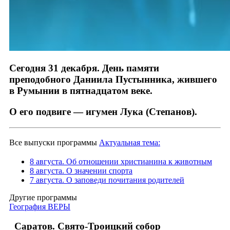
Сегодня 31 декабря. День памяти
преподобного Даниила Пустынника, жившего
в Румынии в пятнадцатом веке.
О его подвиге — игумен Лука (Степанов).
Все выпуски программы
Актуальная тема:
8 августа. Об отношении христианина к животным
8 августа. О значении спорта
7 августа. О заповеди почитания родителей
Другие программы
География ВЕРЫ
Саратов. Свято-Троицкий собор