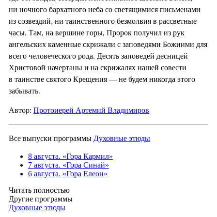
ни ночного бархатного неба со светящимися письменами
из созвездий, ни таинственного безмолвия в рассветные
часы. Там, на вершине горы, Пророк получил из рук
ангельских каменные скрижали с заповедями Божиими для
всего человеческого рода. Десять заповедей десницей
Христовой начертаны и на скрижалях нашей совести
в таинстве святого Крещения — не будем никогда этого
забывать.
Автор:
Протоиерей Артемий Владимиров
Все выпуски программы
Духовные этюды
8 августа. «Гора Кармил»
7 августа. «Гора Синай»
6 августа. «Гора Елеон»
Читать полностью
Другие программы
Духовные этюды