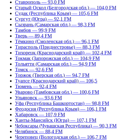
Ставрополь — 93,0 FM
Старый Оскол (Белгородская обл.) — 104,0 FM
Судак (Республика Крым) — 105,6 FM
Сургут (Югра) — 92,1 FM
Сызрань (Самарская обл.) — 98,3 FM
Тамбов — 99,9 FM
Тверь — 89,4 FM
Тёмкино (Смоленская обл.) — 96,1 FM
Тирасполь (Приднестровье) — 88,3 FM
Тихорецк (Краснодарский край) — 102,4 FM
Токмак (Запорожская обл.) — 104,9 FM
Тольятти (Самарская обл.) — 94,9 FM
Томск — 92,6 FM
Торжок (Тверская обл.) — 94,7 FM
Туапсе (Краснодарский край) — 106,5
Тюмень — 92,4 FM
Уварово (Тамбовская обл.) — 100,6 FM
Ульяновск — 93,6 FM
Уфа (Республика Башкортостан) — 98,8 FM
Феодосия (Республика Крым) — 106,1 FM
Хабаровск — 107,9 FM
Ханты-Мансийск (Югра) — 107,1 FM
Чебоксары (Чувашская Республика) — 90,3 FM
Челябинск — 88,4 FM
Череповец (Вологодская обл.) — 106,7 FM