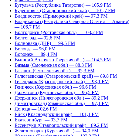
Бугульма (Республика Татарстан) — 105,9 FM
Буденновск (Ставропольский край) — 101,7 FM
Владивосток (Приморский край) — 97,3 FM
Владикавказ (Республика Северная Осетия — Алания)
— 106,7 FM
Волгодонск (Ростовская обл.) — 103,2 FM
Волгоград — 92,6 FM
Волноваха (ДНР) — 99,5 FM
Вологда — 96,0 FM
Воронеж — 89,4 FM
Вышний Волочек (Тверская обл.) — 104,5 FM
Вязьма (Смоленская обл.) — 88,3 FM
Гагарин (Смоленская обл.) — 95,3 FM
Галюгаевская (Ставропольский край) — 89,8 FM
Геленджик (Краснодарский край) — 93,1 FM
Геническ (Херсонская обл.) — 96,6 FM
Далматово (Курганская обл.) — 96,5 FM
Дзержинск (Нижегородская обл.) — 89,2 FM
Димитровград (Ульяновская обл.) — 97,1 FM
Донецк — 102,6 FM
Ейск (Краснодарский край) — 101,1 FM
Екатеринбург — 93,7 FM
Ессентуки (Ставропольский край) – 89,2 FM
Железногорск (Курская обл.) — 94,0 FM