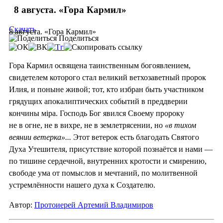
8 августа. «Гора Кармил»
Скачать
8 августа. «Гора Кармил»
Поделиться
Гора Кармил освящена таинственным богоявлением,
свидетелем которого стал великий ветхозаветный пророк
Илия, и поныне живой; тот, кто избран быть участником
грядущих апокалиптических событий в преддверии
кончины мiра. Господь Бог явился Своему пророку
не в огне, не в вихре, не в землетрясении, но
«в тихом
веянии ветерка»...
Этот ветерок есть благодать Святого
Духа Утешителя, присутствие которой познаётся и нами —
по тишине сердечной, внутренних кротости и смирению,
свободе ума от помыслов и мечтаний, по молитвенной
устремлённости нашего духа к Создателю.
Автор:
Протоиерей Артемий Владимиров