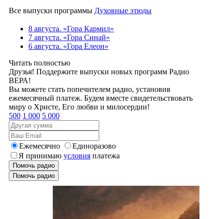
Все выпуски программы
Духовные этюды
8 августа. «Гора Кармил»
7 августа. «Гора Синай»
6 августа. «Гора Елеон»
Читать полностью
Друзья! Поддержите выпуски новых программ Радио
ВЕРА!
Вы можете стать попечителем радио, установив
ежемесячный платеж. Будем вместе свидетельствовать
миру о Христе, Его любви и милосердии!
500
1 000
5 000
Ежемесячно
Единоразово
Я принимаю
условия
платежа
Помочь радио
Помочь радио