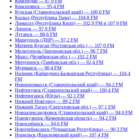
Краснодар — 87,9 FM
Красноярск — 95,4 FM
Курская (Ставропольский край) — 100,0 FM
Кызыл (Республика Тыва) — 104,8 FM
Лимасол (Республика Кипр) — 102,9 FM и 107,9 FM
Липецк — 97,9 FM
Луганск — 88,8 FM
Мариуполь (ДНР) — 97,2 FM
Матвеев Курган (Ростовская обл.) — 107,0 FM
Мелитополь (Запорожская обл.) — 96,7 FM
Миасс (Челябинская обл.) — 102,2 FM
Мичуринск (Тамбовская обл.) — 92,4 FM
Мурманск — 90,4 FM
Нальчик (Кабардино-Балкарская Республика) — 104,4
FM
Невинномысск (Ставропольский край) — 94,2 FM
Нефтекумск (Ставропольский край) — 100,4 FM
Нефтеюганск (Югра) — 92,1 FM
Нижний Новгород — 89,2 FM
Нижний Тагил (Свердловская обл.) — 97,1 FM
Новоалександровск (Ставропольский край) — 94,0 FM
Новокузнецк (Кемеровская область) — 94,2 FM
Новосибирск — 94,6 FM
Новочебоксарск (Чувашская Республика) — 90,3 FM
Норильск (Красноярский край) — 107,4 FM