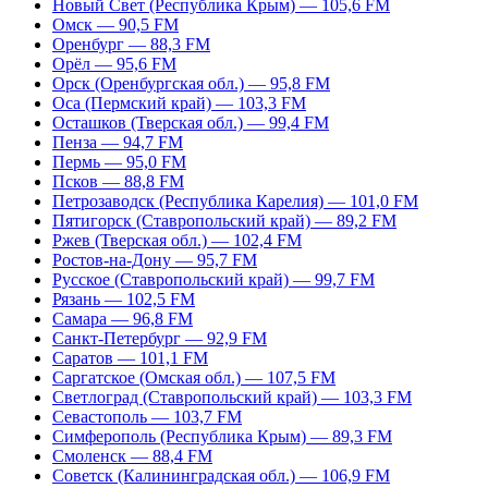
Новый Свет (Республика Крым) — 105,6 FM
Омск — 90,5 FM
Оренбург — 88,3 FM
Орёл — 95,6 FM
Орск (Оренбургская обл.) — 95,8 FM
Оса (Пермский край) — 103,3 FM
Осташков (Тверская обл.) — 99,4 FM
Пенза — 94,7 FM
Пермь — 95,0 FM
Псков — 88,8 FM
Петрозаводск (Республика Карелия) — 101,0 FM
Пятигорск (Ставропольский край) — 89,2 FM
Ржев (Тверская обл.) — 102,4 FM
Ростов-на-Дону — 95,7 FM
Русское (Ставропольский край) — 99,7 FM
Рязань — 102,5 FM
Самара — 96,8 FM
Санкт-Петербург — 92,9 FM
Саратов — 101,1 FM
Саргатское (Омская обл.) — 107,5 FM
Светлоград (Ставропольский край) — 103,3 FM
Севастополь — 103,7 FM
Симферополь (Республика Крым) — 89,3 FM
Смоленск — 88,4 FM
Советск (Калининградская обл.) — 106,9 FM