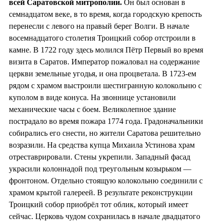
всей Саратовской митрополии.
Он был основан в
семнадцатом веке, в то время, когда городскую крепость
перенесли с левого на правый берег Волги. В начале
восемнадцатого столетия Троицкий собор отстроили в
камне. В 1722 году здесь молился Пётр Первый во время
визита в Саратов. Император пожаловал на содержание
церкви земельные угодья, и она процветала. В 1723-ем
рядом с храмом выстроили шестигранную колокольню с
куполом в виде конуса. На звоннице установили
механические часы с боем. Великолепное здание
пострадало во время пожара 1774 года. Градоначальники
собирались его снести, но жители Саратова решительно
возразили. На средства купца Михаила Устинова храм
отреставрировали. Стены укрепили. Западный фасад
украсили колоннадой под треугольным козырьком —
фронтоном. Отдельно стоящую колокольню соединили с
храмом крытой галереей. В результате реконструкции
Троицкий собор приобрёл тот облик, который имеет
сейчас. Церковь чудом сохранилась в начале двадцатого