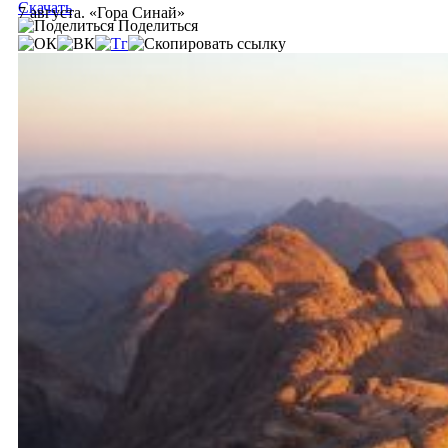
Скачать
7 августа. «Гора Синай»
Поделиться