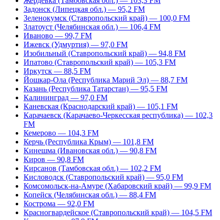
Жердевка (Тамбовская обл.) — 103,3 FM
Задонск (Липецкая обл.) — 95,2 FM
Зеленокумск (Ставропольский край) — 100,0 FM
Златоуст (Челябинская обл.) — 106,4 FM
Иваново — 99,7 FM
Ижевск (Удмуртия) — 97,0 FM
Изобильный (Ставропольский край) — 94,8 FM
Ипатово (Ставропольский край) — 105,3 FM
Иркутск — 88,5 FM
Йошкар-Ола (Республика Марий Эл) — 88,7 FM
Казань (Республика Татарстан) — 95,5 FM
Калининград — 97,0 FM
Каневская (Краснодарский край) — 105,1 FM
Карачаевск (Карачаево-Черкесская республика) — 102,3
FM
Кемерово — 104,3 FM
Керчь (Республика Крым) — 101,8 FM
Кинешма (Ивановская обл.) — 90,8 FM
Киров — 90,8 FM
Кирсанов (Тамбовская обл.) — 102,2 FM
Кисловодск (Ставропольский край) — 95,0 FM
Комсомольск-на-Амуре (Хабаровский край) — 99,9 FM
Копейск (Челябинская обл.) — 88,4 FM
Кострома — 92,0 FM
Красногвардейское (Ставропольский край) — 104,5 FM