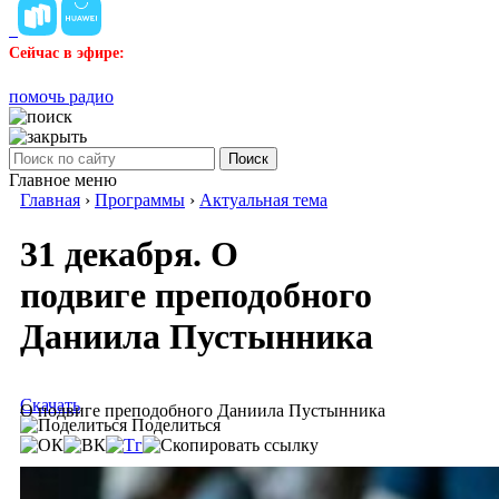
Сейчас в эфире:
помочь радио
Поиск
Главное меню
Главная
›
Программы
›
Актуальная тема
31 декабря. О
подвиге преподобного
Даниила Пустынника
Скачать
О подвиге преподобного Даниила Пустынника
Поделиться