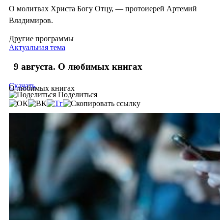
О молитвах Христа Богу Отцу, — протоиерей Артемий
Владимиров.
Другие программы
Актуальная тема
9 августа. О любимых книгах
Скачать
О любимых книгах
Поделиться