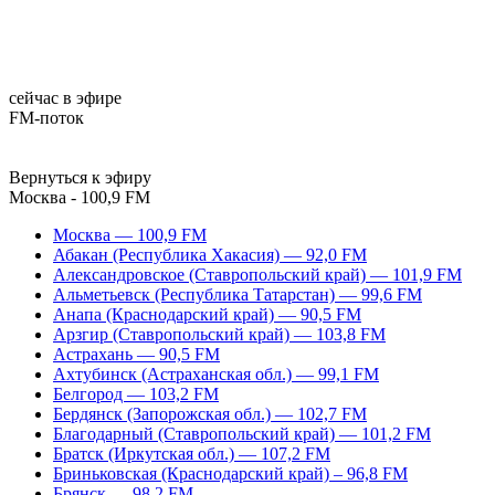
сейчас в эфире
FM-поток
Вернуться к эфиру
Москва - 100,9 FM
Москва — 100,9 FM
Абакан (Республика Хакасия) — 92,0 FM
Александровское (Ставропольский край) — 101,9 FM
Альметьевск (Республика Татарстан) — 99,6 FM
Анапа (Краснодарский край) — 90,5 FM
Арзгир (Ставропольский край) — 103,8 FM
Астрахань — 90,5 FM
Ахтубинск (Астраханская обл.) — 99,1 FM
Белгород — 103,2 FM
Бердянск (Запорожская обл.) — 102,7 FM
Благодарный (Ставропольский край) — 101,2 FM
Братск (Иркутская обл.) — 107,2 FM
Бриньковская (Краснодарский край) – 96,8 FM
Брянск — 98,2 FM