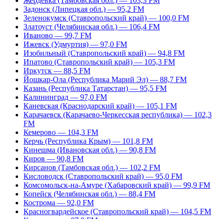
Жердевка (Тамбовская обл.) — 103,3 FM
Задонск (Липецкая обл.) — 95,2 FM
Зеленокумск (Ставропольский край) — 100,0 FM
Златоуст (Челябинская обл.) — 106,4 FM
Иваново — 99,7 FM
Ижевск (Удмуртия) — 97,0 FM
Изобильный (Ставропольский край) — 94,8 FM
Ипатово (Ставропольский край) — 105,3 FM
Иркутск — 88,5 FM
Йошкар-Ола (Республика Марий Эл) — 88,7 FM
Казань (Республика Татарстан) — 95,5 FM
Калининград — 97,0 FM
Каневская (Краснодарский край) — 105,1 FM
Карачаевск (Карачаево-Черкесская республика) — 102,3
FM
Кемерово — 104,3 FM
Керчь (Республика Крым) — 101,8 FM
Кинешма (Ивановская обл.) — 90,8 FM
Киров — 90,8 FM
Кирсанов (Тамбовская обл.) — 102,2 FM
Кисловодск (Ставропольский край) — 95,0 FM
Комсомольск-на-Амуре (Хабаровский край) — 99,9 FM
Копейск (Челябинская обл.) — 88,4 FM
Кострома — 92,0 FM
Красногвардейское (Ставропольский край) — 104,5 FM