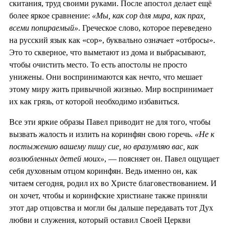
скитания, труд своими руками. После апостол делает ещё
более яркое сравнение:
«Мы, как сор для мира, как прах,
всеми попираемый»
. Греческое слово, которое переведено
на русский язык как «сор», буквально означает «отбросы».
Это то скверное, что выметают из дома и выбрасывают,
чтобы очистить место. То есть апостолы не просто
унижены. Они воспринимаются как нечто, что мешает
этому миру жить привычной жизнью. Мир воспринимает
их как грязь, от которой необходимо избавиться.
Все эти яркие образы Павел приводит не для того, чтобы
вызвать жалость и излить на коринфян свою горечь.
«Не к
постыжению вашему пишу сие, но вразумляю вас, как
возлюбленных детей моих»
, — поясняет он. Павел ощущает
себя духовным отцом коринфян. Ведь именно он, как
читаем сегодня, родил их во Христе благовествованием. И
он хочет, чтобы и коринфские христиане также приняли
этот дар отцовства и могли бы дальше передавать тот Дух
любви и служения, который оставил Своей Церкви