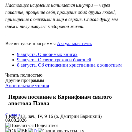
Настоящее исцеление начинается изнутри — через
покаяние, прощение себя, прощение обид других людей,
примирение с близкими и мир в сердце. Спасая душу, мы
даём и телу импульс к здоровой жизни.
Все выпуски программы
Актуальная тема:
9 августа. О любимых книгах
9 августа. О связи грехов и болезней
8 августа. Об отношении христианина к животным
Читать полностью
Другие программы
Апостольские чтения
Первое послание к Коринфянам святого
апостола Павла
Скачать
1 Кор., 131 зач., IV, 9-16 (о. Дмитрий Барицкий)
09.08.2026
Поделиться