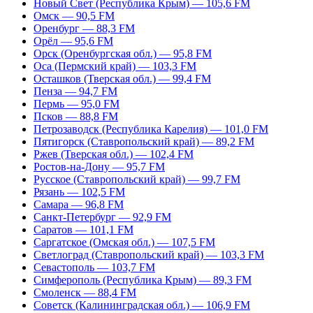
Новый Свет (Республика Крым) — 105,6 FM
Омск — 90,5 FM
Оренбург — 88,3 FM
Орёл — 95,6 FM
Орск (Оренбургская обл.) — 95,8 FM
Оса (Пермский край) — 103,3 FM
Осташков (Тверская обл.) — 99,4 FM
Пенза — 94,7 FM
Пермь — 95,0 FM
Псков — 88,8 FM
Петрозаводск (Республика Карелия) — 101,0 FM
Пятигорск (Ставропольский край) — 89,2 FM
Ржев (Тверская обл.) — 102,4 FM
Ростов-на-Дону — 95,7 FM
Русское (Ставропольский край) — 99,7 FM
Рязань — 102,5 FM
Самара — 96,8 FM
Санкт-Петербург — 92,9 FM
Саратов — 101,1 FM
Саргатское (Омская обл.) — 107,5 FM
Светлоград (Ставропольский край) — 103,3 FM
Севастополь — 103,7 FM
Симферополь (Республика Крым) — 89,3 FM
Смоленск — 88,4 FM
Советск (Калининградская обл.) — 106,9 FM