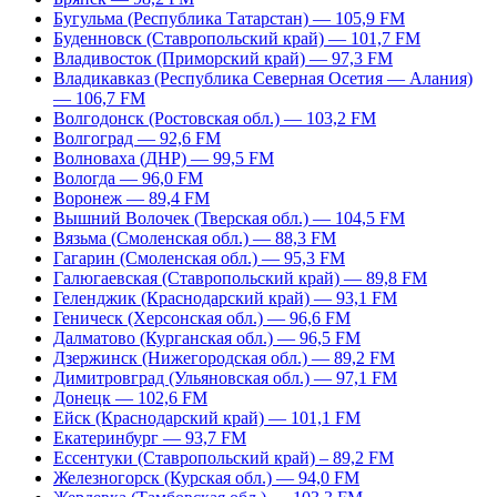
Бугульма (Республика Татарстан) — 105,9 FM
Буденновск (Ставропольский край) — 101,7 FM
Владивосток (Приморский край) — 97,3 FM
Владикавказ (Республика Северная Осетия — Алания)
— 106,7 FM
Волгодонск (Ростовская обл.) — 103,2 FM
Волгоград — 92,6 FM
Волноваха (ДНР) — 99,5 FM
Вологда — 96,0 FM
Воронеж — 89,4 FM
Вышний Волочек (Тверская обл.) — 104,5 FM
Вязьма (Смоленская обл.) — 88,3 FM
Гагарин (Смоленская обл.) — 95,3 FM
Галюгаевская (Ставропольский край) — 89,8 FM
Геленджик (Краснодарский край) — 93,1 FM
Геническ (Херсонская обл.) — 96,6 FM
Далматово (Курганская обл.) — 96,5 FM
Дзержинск (Нижегородская обл.) — 89,2 FM
Димитровград (Ульяновская обл.) — 97,1 FM
Донецк — 102,6 FM
Ейск (Краснодарский край) — 101,1 FM
Екатеринбург — 93,7 FM
Ессентуки (Ставропольский край) – 89,2 FM
Железногорск (Курская обл.) — 94,0 FM