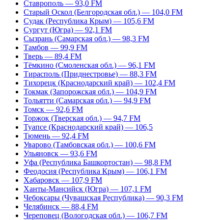
Ставрополь — 93,0 FM
Старый Оскол (Белгородская обл.) — 104,0 FM
Судак (Республика Крым) — 105,6 FM
Сургут (Югра) — 92,1 FM
Сызрань (Самарская обл.) — 98,3 FM
Тамбов — 99,9 FM
Тверь — 89,4 FM
Тёмкино (Смоленская обл.) — 96,1 FM
Тирасполь (Приднестровье) — 88,3 FM
Тихорецк (Краснодарский край) — 102,4 FM
Токмак (Запорожская обл.) — 104,9 FM
Тольятти (Самарская обл.) — 94,9 FM
Томск — 92,6 FM
Торжок (Тверская обл.) — 94,7 FM
Туапсе (Краснодарский край) — 106,5
Тюмень — 92,4 FM
Уварово (Тамбовская обл.) — 100,6 FM
Ульяновск — 93,6 FM
Уфа (Республика Башкортостан) — 98,8 FM
Феодосия (Республика Крым) — 106,1 FM
Хабаровск — 107,9 FM
Ханты-Мансийск (Югра) — 107,1 FM
Чебоксары (Чувашская Республика) — 90,3 FM
Челябинск — 88,4 FM
Череповец (Вологодская обл.) — 106,7 FM