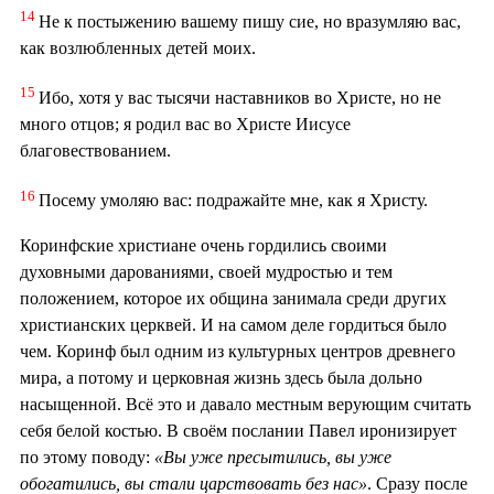
14
Не к постыжению вашему пишу сие, но вразумляю вас,
как возлюбленных детей моих.
15
Ибо, хотя у вас тысячи наставников во Христе, но не
много отцов; я родил вас во Христе Иисусе
благовествованием.
16
Посему умоляю вас: подражайте мне, как я Христу.
Коринфские христиане очень гордились своими
духовными дарованиями, своей мудростью и тем
положением, которое их община занимала среди других
христианских церквей. И на самом деле гордиться было
чем. Коринф был одним из культурных центров древнего
мира, а потому и церковная жизнь здесь была дольно
насыщенной. Всё это и давало местным верующим считать
себя белой костью. В своём послании Павел иронизирует
по этому поводу:
«Вы уже пресытились, вы уже
обогатились, вы стали царствовать без нас»
. Сразу после