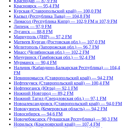
Краснодар — 87,9 FM
Красноярск — 95,4 FM
Курская (Ставропольский край) — 100,0 FM
Кызыл (Республика Тыва) — 104,8 FM
Лимасол (Республика Кипр) — 102,9 FM и 107,9 FM
Липецк — 97,9 FM
Луганск — 88,8 FM
Мариуполь (ДНР) — 97,2 FM
Матвеев Курган (Ростовская обл.) — 107,0 FM
Мелитополь (Запорожская обл.) — 96,7 FM
Миасс (Челябинская обл.) — 102,2 FM
Мичуринск (Тамбовская обл.) — 92,4 FM
Мурманск — 90,4 FM
Нальчик (Кабардино-Балкарская Республика) — 104,4
FM
Невинномысск (Ставропольский край) — 94,2 FM
Нефтекумск (Ставропольский край) — 100,4 FM
Нефтеюганск (Югра) — 92,1 FM
Нижний Новгород — 89,2 FM
Нижний Тагил (Свердловская обл.) — 97,1 FM
Новоалександровск (Ставропольский край) — 94,0 FM
Новокузнецк (Кемеровская область) — 94,2 FM
Новосибирск — 94,6 FM
Новочебоксарск (Чувашская Республика) — 90,3 FM
Норильск (Красноярский край) — 107,4 FM