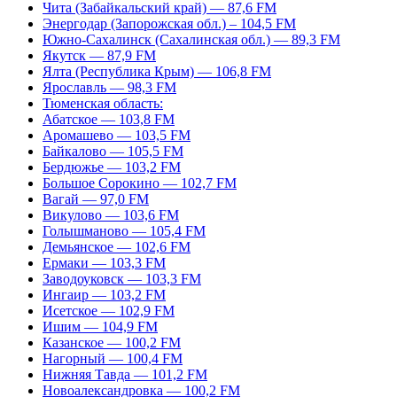
Чита (Забайкальский край) — 87,6 FM
Энергодар (Запорожская обл.) – 104,5 FM
Южно-Сахалинск (Сахалинская обл.) — 89,3 FM
Якутск — 87,9 FM
Ялта (Республика Крым) — 106,8 FM
Ярославль — 98,3 FM
Тюменская область:
Абатское — 103,8 FM
Аромашево — 103,5 FM
Байкалово — 105,5 FM
Бердюжье — 103,2 FM
Большое Сорокино — 102,7 FM
Вагай — 97,0 FM
Викулово — 103,6 FM
Голышманово — 105,4 FM
Демьянское — 102,6 FM
Ермаки — 103,3 FM
Заводоуковск — 103,3 FM
Ингаир — 103,2 FM
Исетское — 102,9 FM
Ишим — 104,9 FM
Казанское — 100,2 FM
Нагорный — 100,4 FM
Нижняя Тавда — 101,2 FM
Новоалександровка — 100,2 FM