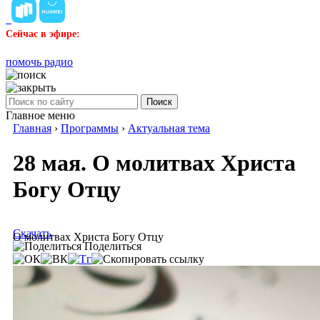
Сейчас в эфире:
помочь радио
Поиск
Главное меню
Главная
›
Программы
›
Актуальная тема
28 мая. О молитвах Христа
Богу Отцу
Скачать
О молитвах Христа Богу Отцу
Поделиться