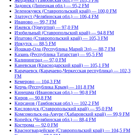
Жердевка (Тамбовская обл.) — 103,3 FM
Задонск (Липецкая обл.) — 95,2 FM
Зеленокумск (Ставропольский край) — 100,0 FM
Златоуст (Челябинская обл.) — 106,4 FM
Иваново — 99,7 FM
Ижевск (Удмуртия) — 97,0 FM
Изобильный (Ставропольский край) — 94,8 FM
Ипатово (Ставропольский край) — 105,3 FM
Иркутск — 88,5 FM
Йошкар-Ола (Республика Марий Эл) — 88,7 FM
Казань (Республика Татарстан) — 95,5 FM
Калининград — 97,0 FM
Каневская (Краснодарский край) — 105,1 FM
Карачаевск (Карачаево-Черкесская республика) — 102,3
FM
Кемерово — 104,3 FM
Керчь (Республика Крым) — 101,8 FM
Кинешма (Ивановская обл.) — 90,8 FM
Киров — 90,8 FM
Кирсанов (Тамбовская обл.) — 102,2 FM
Кисловодск (Ставропольский край) — 95,0 FM
Комсомольск-на-Амуре (Хабаровский край) — 99,9 FM
Копейск (Челябинская обл.) — 88,4 FM
Кострома — 92,0 FM
Красногвардейское (Ставропольский край) — 104,5 FM