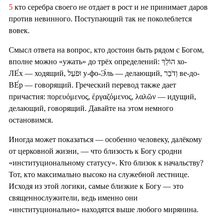
5
кто серебра своего не отдает в рост и не принимает даров
против невинного. Поступающий так не поколеблется
вовек.
Смысл ответа на вопрос, кто достоин быть рядом с Богом,
вполне можно «ужать» до трёх определений: הוֹלֵךְ хо-
ЛЕ́х — ходящий, וּפֹעֵל у-фо-Э́ль — делающий, וְדֹבֵר ве-до-
ВЕ́р — говорящий. Греческий перевод также дает
причастия: πορευόμενος, ἐργαζόμενος, λαλῶν — идущий,
делающий, говорящий. Давайте на этом немного
остановимся.
Иногда может показаться — особенно человеку, далёкому
от церковной жизни, — что близость к Богу сродни
«институциональному статусу». Кто близок к начальству?
Тот, кто максимально высоко на служебной лестнице.
Исходя из этой логики, самые близкие к Богу — это
священнослужители, ведь именно они
«институционально» находятся выше любого мирянина.