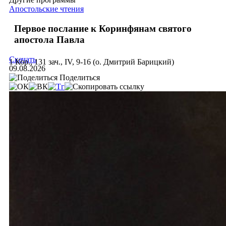
Апостольские чтения
Первое послание к Коринфянам святого
апостола Павла
Скачать
1 Кор., 131 зач., IV, 9-16 (о. Дмитрий Барицкий)
09.08.2026
Поделиться