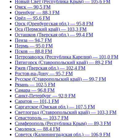
Новый Свет (Республика Крым) — 105,6 FM
Омск — 90,5 FM
Оренбург — 88,3 FM
Орёл — 95,6 FM
Орск (Оренбургская обл.) — 95,8 FM
Оса (Пермский край) — 103,3 FM
Осташков (Тверская обл.) — 99,4 FM
Пенза — 94,7 FM
Пермь — 95,0 FM
Псков — 88,8 FM
Петрозаводск (Республика Карелия) — 101,0 FM
Пятигорск (Ставропольский край) — 89,2 FM
Ржев (Тверская обл.) — 102,4 FM
Ростов-на-Дону — 95,7 FM
Русское (Ставропольский край) — 99,7 FM
Рязань — 102,5 FM
Самара — 96,8 FM
Санкт-Петербург — 92,9 FM
Саратов — 101,1 FM
Саргатское (Омская обл.) — 107,5 FM
Светлоград (Ставропольский край) — 103,3 FM
Севастополь — 103,7 FM
Симферополь (Республика Крым) — 89,3 FM
Смоленск — 88,4 FM
Советск (Калининградская обл.) — 106,9 FM