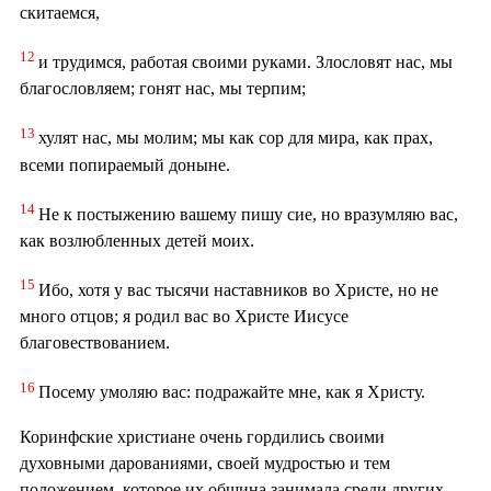
скитаемся,
12
и трудимся, работая своими руками. Злословят нас, мы
благословляем; гонят нас, мы терпим;
13
хулят нас, мы молим; мы как сор для мира, как прах,
всеми попираемый доныне.
14
Не к постыжению вашему пишу сие, но вразумляю вас,
как возлюбленных детей моих.
15
Ибо, хотя у вас тысячи наставников во Христе, но не
много отцов; я родил вас во Христе Иисусе
благовествованием.
16
Посему умоляю вас: подражайте мне, как я Христу.
Коринфские христиане очень гордились своими
духовными дарованиями, своей мудростью и тем
положением, которое их община занимала среди других