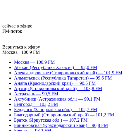
сейчас в эфире
FM-поток
Вернуться к эфиру
Москва - 100,9 FM
Москва — 100,9 FM
Абакан (Республика Хакасия) — 92,0 FM
Александровское (Ставропольский край) — 101,9 FM
Альметьевск (Республика Татарстан) — 99,6 FM
Анапа (Краснодарский край) — 90,5 FM
Арзгир (Ставропольский край) — 103,8 FM
Астрахань — 90,5 FM
Ахтубинск (Астраханская обл.) — 99,1 FM
Белгород — 103,2 FM
Бердянск (Запорожская обл.) — 102,7 FM
Благодарный (Ставропольский край) — 101,2 FM
Братск (Иркутская обл.) — 107,2 FM
Бриньковская (Краснодарский край) – 96,8 FM
Брянск — 98,2 FM