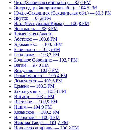
Чита (Забайкальский край) — 87,6 FM
Энергодар (Запорожская обл.) – 104,5 FM
Южно-Сахалинск (Сахалинская обл.) — 89,3 FM
Якутск — 87,9 FM
Ялта (Республика Крым) — 106,8 FM
Ярославль — 98,3 FM
Тюменская область:
Абатское — 103,8 FM
Аромашево — 103,5 FM
Байкалово — 105,5 FM
Бердюжье — 103,2 FM
Большое Сорокино — 102,7 FM
Вагай — 97,0 FM
Викулово — 103,6 FM
Голышманово — 105,4 FM
Демьянское — 102,6 FM
Ермаки — 103,3 FM
Заводоуковск — 103,3 FM
Ингаир — 103,2 FM
Исетское — 102,9 FM
Ишим — 104,9 FM
Казанское — 100,2 FM
Нагорный — 100,4 FM
Нижняя Тавда — 101,2 FM
Новоалександровка — 100,2 FM