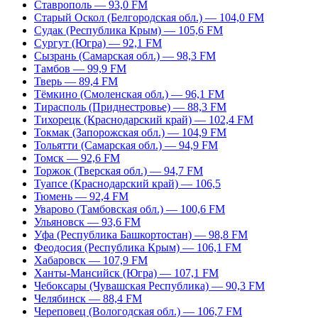
Ставрополь — 93,0 FM
Старый Оскол (Белгородская обл.) — 104,0 FM
Судак (Республика Крым) — 105,6 FM
Сургут (Югра) — 92,1 FM
Сызрань (Самарская обл.) — 98,3 FM
Тамбов — 99,9 FM
Тверь — 89,4 FM
Тёмкино (Смоленская обл.) — 96,1 FM
Тирасполь (Приднестровье) — 88,3 FM
Тихорецк (Краснодарский край) — 102,4 FM
Токмак (Запорожская обл.) — 104,9 FM
Тольятти (Самарская обл.) — 94,9 FM
Томск — 92,6 FM
Торжок (Тверская обл.) — 94,7 FM
Туапсе (Краснодарский край) — 106,5
Тюмень — 92,4 FM
Уварово (Тамбовская обл.) — 100,6 FM
Ульяновск — 93,6 FM
Уфа (Республика Башкортостан) — 98,8 FM
Феодосия (Республика Крым) — 106,1 FM
Хабаровск — 107,9 FM
Ханты-Мансийск (Югра) — 107,1 FM
Чебоксары (Чувашская Республика) — 90,3 FM
Челябинск — 88,4 FM
Череповец (Вологодская обл.) — 106,7 FM