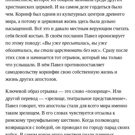
христианских церквей. И на самом деле гордиться было
чем. Коринф был одним из культурных центров древнего
мира, а потому и церковная жизнь здесь была дольно
насыщенной. Всё это и давало местным верующим считать
себя белой костью. В своём послании Павел иронизирует
по этому поводу:
«Вы уже пресытились, вы уже
обогатились, вы стали царствовать без нас»
. Сразу после
этих слов и начинается тот отрывок, который мы только
что услышали. В нём Павел противопоставляет
самодовольству коринфян свою собственную жизнь и
жизнь других апостолов.
Ключевой образ отрывка — это слово «позорище». Или
другой перевод — «зрелище, театральное представление».
Павел говорит, что апостолы стали для всего мира именно
таким зрелищем. В его словах чувствуется отсылка к
римскому триумфальному шествию. Когда полководец
возвращался с победой, он проводил по городу парад своих
войск. В самом конце этого шествия гнали пленных