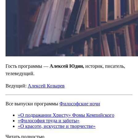
Гость программы —
Алексей Юдин,
историк, писатель,
телеведущий.
Ведущий:
Алексей Козырев
Все выпуски программы
Философские ночи
«О подражании Христу» Фомы Кемпийского
«Философия труда и заботы»
«О красоте, искусстве и творчестве»
Читать полностью