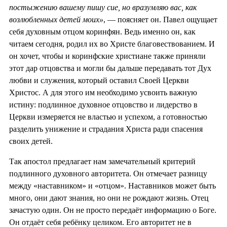
постыжению вашему пишу сие, но вразумляю вас, как
возлюбленных детей моих»
, — поясняет он. Павел ощущает
себя духовным отцом коринфян. Ведь именно он, как
читаем сегодня, родил их во Христе благовествованием. И
он хочет, чтобы и коринфские христиане также приняли
этот дар отцовства и могли бы дальше передавать тот Дух
любви и служения, который оставил Своей Церкви
Христос. А для этого им необходимо усвоить важную
истину: подлинное духовное отцовство и лидерство в
Церкви измеряется не властью и успехом, а готовностью
разделить унижение и страдания Христа ради спасения
своих детей.
Так апостол предлагает нам замечательный критерий
подлинного духовного авторитета. Он отмечает разницу
между «наставником» и «отцом». Наставников может быть
много, они дают знания, но они не рождают жизнь. Отец
зачастую один. Он не просто передаёт информацию о Боге.
Он отдаёт себя ребёнку целиком. Его авторитет не в