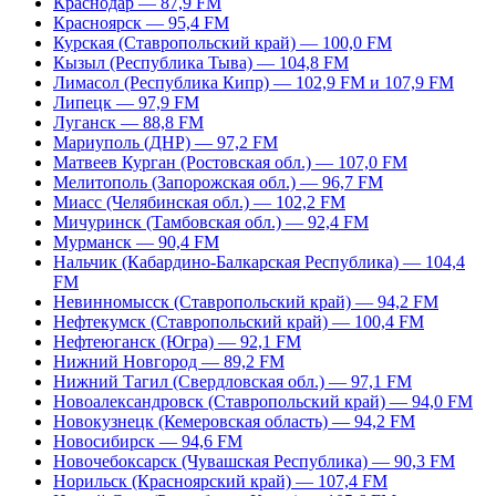
Краснодар — 87,9 FM
Красноярск — 95,4 FM
Курская (Ставропольский край) — 100,0 FM
Кызыл (Республика Тыва) — 104,8 FM
Лимасол (Республика Кипр) — 102,9 FM и 107,9 FM
Липецк — 97,9 FM
Луганск — 88,8 FM
Мариуполь (ДНР) — 97,2 FM
Матвеев Курган (Ростовская обл.) — 107,0 FM
Мелитополь (Запорожская обл.) — 96,7 FM
Миасс (Челябинская обл.) — 102,2 FM
Мичуринск (Тамбовская обл.) — 92,4 FM
Мурманск — 90,4 FM
Нальчик (Кабардино-Балкарская Республика) — 104,4
FM
Невинномысск (Ставропольский край) — 94,2 FM
Нефтекумск (Ставропольский край) — 100,4 FM
Нефтеюганск (Югра) — 92,1 FM
Нижний Новгород — 89,2 FM
Нижний Тагил (Свердловская обл.) — 97,1 FM
Новоалександровск (Ставропольский край) — 94,0 FM
Новокузнецк (Кемеровская область) — 94,2 FM
Новосибирск — 94,6 FM
Новочебоксарск (Чувашская Республика) — 90,3 FM
Норильск (Красноярский край) — 107,4 FM