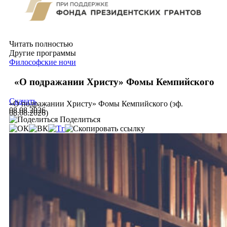
Читать полностью
Другие программы
Философские ночи
«О подражании Христу» Фомы Кемпийского
Скачать
«О подражании Христу» Фомы Кемпийского (эф.
08.08.2026
08.08.2026)
Поделиться