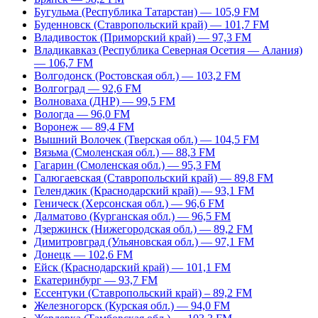
Бугульма (Республика Татарстан) — 105,9 FM
Буденновск (Ставропольский край) — 101,7 FM
Владивосток (Приморский край) — 97,3 FM
Владикавказ (Республика Северная Осетия — Алания)
— 106,7 FM
Волгодонск (Ростовская обл.) — 103,2 FM
Волгоград — 92,6 FM
Волноваха (ДНР) — 99,5 FM
Вологда — 96,0 FM
Воронеж — 89,4 FM
Вышний Волочек (Тверская обл.) — 104,5 FM
Вязьма (Смоленская обл.) — 88,3 FM
Гагарин (Смоленская обл.) — 95,3 FM
Галюгаевская (Ставропольский край) — 89,8 FM
Геленджик (Краснодарский край) — 93,1 FM
Геническ (Херсонская обл.) — 96,6 FM
Далматово (Курганская обл.) — 96,5 FM
Дзержинск (Нижегородская обл.) — 89,2 FM
Димитровград (Ульяновская обл.) — 97,1 FM
Донецк — 102,6 FM
Ейск (Краснодарский край) — 101,1 FM
Екатеринбург — 93,7 FM
Ессентуки (Ставропольский край) – 89,2 FM
Железногорск (Курская обл.) — 94,0 FM