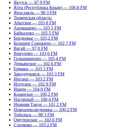
Якутск — 87,9 FM
Ялта (Республика Крым) — 106,8 FM
Ярославль — 98,3 FM
Тюменская область:
Абатское — 103,8 FM
Аромашево — 103,5 FM
Байкалово — 105,5 FM
Бердюжье — 103,2 FM
Большое Сорокино — 102,7 FM
Вагай — 97,0 FM
Викулово — 103,6 FM
Голышманово — 105,4 FM
Демьянское — 102,6 FM
Ермаки — 103,3 FM
Заводоуковск — 103,3 FM
Ингаир — 103,2 FM
Исетское — 102,9 FM
Ишим — 104,9 FM
Казанское — 100,2 FM
Нагорный — 100,4 FM
Нижняя Тавда — 101,2 FM
Новоалександровка — 100,2 FM
Тобольск — 98,3 FM
Омутинское — 102,6 FM
Сладково — 103,2 FM