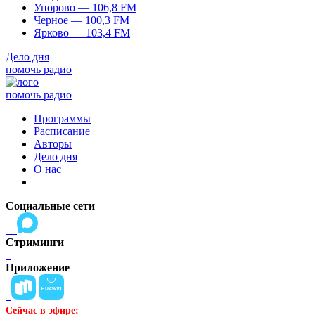
Упорово — 106,8 FM
Черное — 100,3 FM
Ярково — 103,4 FM
Дело дня
помочь радио
помочь радио
Программы
Расписание
Авторы
Дело дня
О нас
Социальные сети
Стриминги
Приложение
Сейчас в эфире: