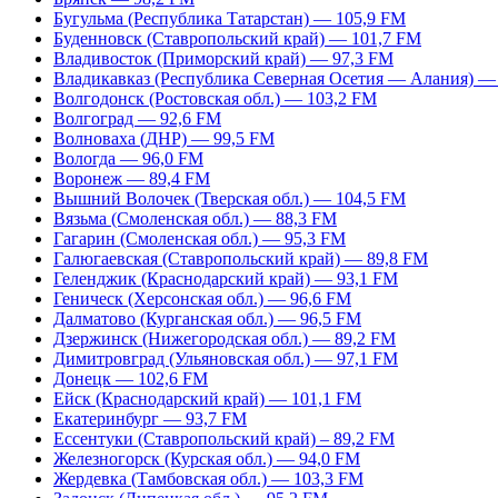
Бугульма (Республика Татарстан) — 105,9 FM
Буденновск (Ставропольский край) — 101,7 FM
Владивосток (Приморский край) — 97,3 FM
Владикавказ (Республика Северная Осетия — Алания) —
Волгодонск (Ростовская обл.) — 103,2 FM
Волгоград — 92,6 FM
Волноваха (ДНР) — 99,5 FM
Вологда — 96,0 FM
Воронеж — 89,4 FM
Вышний Волочек (Тверская обл.) — 104,5 FM
Вязьма (Смоленская обл.) — 88,3 FM
Гагарин (Смоленская обл.) — 95,3 FM
Галюгаевская (Ставропольский край) — 89,8 FM
Геленджик (Краснодарский край) — 93,1 FM
Геническ (Херсонская обл.) — 96,6 FM
Далматово (Курганская обл.) — 96,5 FM
Дзержинск (Нижегородская обл.) — 89,2 FM
Димитровград (Ульяновская обл.) — 97,1 FM
Донецк — 102,6 FM
Ейск (Краснодарский край) — 101,1 FM
Екатеринбург — 93,7 FM
Ессентуки (Ставропольский край) – 89,2 FM
Железногорск (Курская обл.) — 94,0 FM
Жердевка (Тамбовская обл.) — 103,3 FM