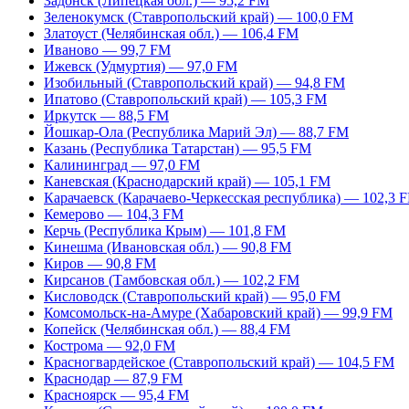
Задонск (Липецкая обл.) — 95,2 FM
Зеленокумск (Ставропольский край) — 100,0 FM
Златоуст (Челябинская обл.) — 106,4 FM
Иваново — 99,7 FM
Ижевск (Удмуртия) — 97,0 FM
Изобильный (Ставропольский край) — 94,8 FM
Ипатово (Ставропольский край) — 105,3 FM
Иркутск — 88,5 FM
Йошкар-Ола (Республика Марий Эл) — 88,7 FM
Казань (Республика Татарстан) — 95,5 FM
Калининград — 97,0 FM
Каневская (Краснодарский край) — 105,1 FM
Карачаевск (Карачаево-Черкесская республика) — 102,3 
Кемерово — 104,3 FM
Керчь (Республика Крым) — 101,8 FM
Кинешма (Ивановская обл.) — 90,8 FM
Киров — 90,8 FM
Кирсанов (Тамбовская обл.) — 102,2 FM
Кисловодск (Ставропольский край) — 95,0 FM
Комсомольск-на-Амуре (Хабаровский край) — 99,9 FM
Копейск (Челябинская обл.) — 88,4 FM
Кострома — 92,0 FM
Красногвардейское (Ставропольский край) — 104,5 FM
Краснодар — 87,9 FM
Красноярск — 95,4 FM