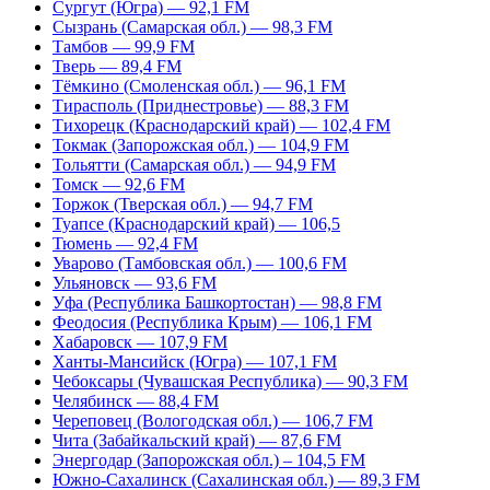
Сургут (Югра) — 92,1 FM
Сызрань (Самарская обл.) — 98,3 FM
Тамбов — 99,9 FM
Тверь — 89,4 FM
Тёмкино (Смоленская обл.) — 96,1 FM
Тирасполь (Приднестровье) — 88,3 FM
Тихорецк (Краснодарский край) — 102,4 FM
Токмак (Запорожская обл.) — 104,9 FM
Тольятти (Самарская обл.) — 94,9 FM
Томск — 92,6 FM
Торжок (Тверская обл.) — 94,7 FM
Туапсе (Краснодарский край) — 106,5
Тюмень — 92,4 FM
Уварово (Тамбовская обл.) — 100,6 FM
Ульяновск — 93,6 FM
Уфа (Республика Башкортостан) — 98,8 FM
Феодосия (Республика Крым) — 106,1 FM
Хабаровск — 107,9 FM
Ханты-Мансийск (Югра) — 107,1 FM
Чебоксары (Чувашская Республика) — 90,3 FM
Челябинск — 88,4 FM
Череповец (Вологодская обл.) — 106,7 FM
Чита (Забайкальский край) — 87,6 FM
Энергодар (Запорожская обл.) – 104,5 FM
Южно-Сахалинск (Сахалинская обл.) — 89,3 FM