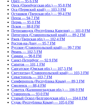
Орёл — 95,6 FM
Орск (Оренбургская обл.) — 95,8 FM
Оса (Пермский край) — 103,3 FM
Осташков (Тверская обл.) — 99,4 FM
Пенза — 94,7 FM
Пермь — 95,0 FM
Псков — 88,8 FM
Петрозаводск (Республика Карелия) — 101,0 FM
Пятигорск (Ставропольский край) — 89,2 FM
Ржев (Тверская обл.) — 102,4 FM
Ростов-на-Дону — 95,7 FM
Русское (Ставропольский край) — 99,7 FM
Рязань — 102,5 FM
Самара — 96,8 FM
Санкт-Петербург — 92,9 FM
Саратов — 101,1 FM
Саргатское (Омская обл.) — 107,5 FM
Светлоград (Ставропольский край) — 103,3 FM
Севастополь — 103,7 FM
Симферополь (Республика Крым) — 89,3 FM
Смоленск — 88,4 FM
Советск (Калининградская обл.) — 106,9 FM
Ставрополь — 93,0 FM
Старый Оскол (Белгородская обл.) — 104,0 FM
Судак (Республика Крым) — 105,6 FM