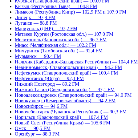
Курская (Ставропольский край) — 100,0 FM
Кызыл (Республика Тыва) — 104,8 FM
Лимасол (Республика Кипр) — 102,9 FM и 107,9 FM
Липецк — 97,9 FM
Луганск — 88,8 FM
Мариуполь (ДНР) — 97,2 FM
Матвеев Курган (Ростовская обл.) — 107,0 FM
Мелитополь (Запорожская обл.) — 96,7 FM
Миасс (Челябинская обл.) — 102,2 FM
Мичуринск (Тамбовская обл.) — 92,4 FM
Мурманск — 90,4 FM
Нальчик (Кабардино-Балкарская Республика) — 104,4 FM
Невинномысск (Ставропольский край) — 94,2 FM
Нефтекумск (Ставропольский край) — 100,4 FM
Нефтеюганск (Югра) — 92,1 FM
Нижний Новгород — 89,2 FM
Нижний Тагил (Свердловская обл.) — 97,1 FM
Новоалександровск (Ставропольский край) — 94,0 FM
Новокузнецк (Кемеровская область) — 94,2 FM
Новосибирск — 94,6 FM
Новочебоксарск (Чувашская Республика) — 90,3 FM
Норильск (Красноярский край) — 107,4 FM
Новый Свет (Республика Крым) — 105,6 FM
Омск — 90,5 FM
Оренбург — 88,3 FM