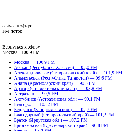
сейчас в эфире
FM-поток
Вернуться к эфиру
Москва - 100,9 FM
Москва — 100,9 FM
Абакан (Республика Хакасия) — 92,0 FM
Александровское (Ставропольский край) — 101,9 FM
Альметьевск (Республика Татарстан) — 99,6 FM
Анапа (Краснодарский край) — 90,5 FM
Арзгир (Ставропольский край) — 103,8 FM
Астрахань — 90,5 FM
Ахтубинск (Астраханская обл.) — 99,1 FM
Белгород — 103,2 FM
Бердянск (Запорожская обл.) — 102,7 FM
Благодарный (Ставропольский край) — 101,2 FM
Братск (Иркутская обл.) — 107,2 FM
Бриньковская (Краснодарский край) – 96,8 FM
Брянск — 98,2 FM