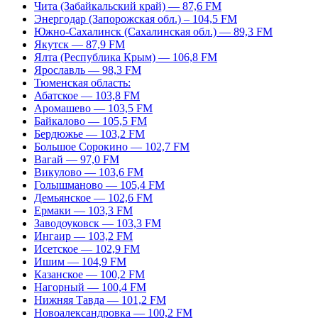
Чита (Забайкальский край) — 87,6 FM
Энергодар (Запорожская обл.) – 104,5 FM
Южно-Сахалинск (Сахалинская обл.) — 89,3 FM
Якутск — 87,9 FM
Ялта (Республика Крым) — 106,8 FM
Ярославль — 98,3 FM
Тюменская область:
Абатское — 103,8 FM
Аромашево — 103,5 FM
Байкалово — 105,5 FM
Бердюжье — 103,2 FM
Большое Сорокино — 102,7 FM
Вагай — 97,0 FM
Викулово — 103,6 FM
Голышманово — 105,4 FM
Демьянское — 102,6 FM
Ермаки — 103,3 FM
Заводоуковск — 103,3 FM
Ингаир — 103,2 FM
Исетское — 102,9 FM
Ишим — 104,9 FM
Казанское — 100,2 FM
Нагорный — 100,4 FM
Нижняя Тавда — 101,2 FM
Новоалександровка — 100,2 FM