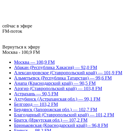
сейчас в эфире
FM-поток
Вернуться к эфиру
Москва - 100,9 FM
Москва — 100,9 FM
Абакан (Республика Хакасия) — 92,0 FM
Александровское (Ставропольский край) — 101,9 FM
Альметьевск (Республика Татарстан) — 99,6 FM
Анапа (Краснодарский край) — 90,5 FM
Арзгир (Ставропольский край) — 103,8 FM
Астрахань — 90,5 FM
Ахтубинск (Астраханская обл.) — 99,1 FM
Белгород — 103,2 FM
Бердянск (Запорожская обл.) — 102,7 FM
Благодарный (Ставропольский край) — 101,2 FM
Братск (Иркутская обл.) — 107,2 FM
Бриньковская (Краснодарский край) – 96,8 FM
Брянск — 98,2 FM