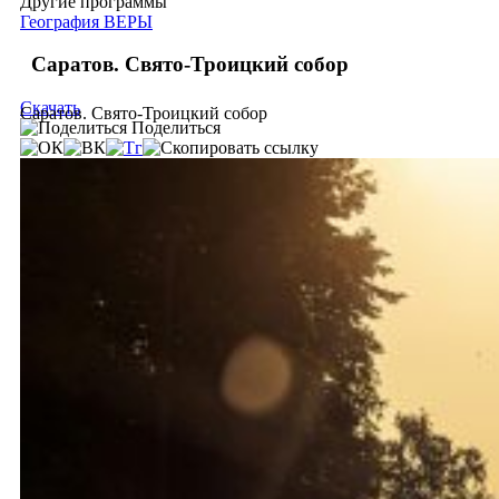
Другие программы
География ВЕРЫ
Саратов. Свято-Троицкий собор
Скачать
Саратов. Свято-Троицкий собор
Поделиться