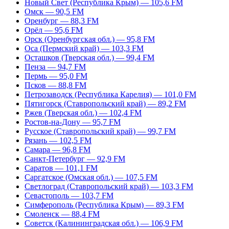
Новый Свет (Республика Крым) — 105,6 FM
Омск — 90,5 FM
Оренбург — 88,3 FM
Орёл — 95,6 FM
Орск (Оренбургская обл.) — 95,8 FM
Оса (Пермский край) — 103,3 FM
Осташков (Тверская обл.) — 99,4 FM
Пенза — 94,7 FM
Пермь — 95,0 FM
Псков — 88,8 FM
Петрозаводск (Республика Карелия) — 101,0 FM
Пятигорск (Ставропольский край) — 89,2 FM
Ржев (Тверская обл.) — 102,4 FM
Ростов-на-Дону — 95,7 FM
Русское (Ставропольский край) — 99,7 FM
Рязань — 102,5 FM
Самара — 96,8 FM
Санкт-Петербург — 92,9 FM
Саратов — 101,1 FM
Саргатское (Омская обл.) — 107,5 FM
Светлоград (Ставропольский край) — 103,3 FM
Севастополь — 103,7 FM
Симферополь (Республика Крым) — 89,3 FM
Смоленск — 88,4 FM
Советск (Калининградская обл.) — 106,9 FM