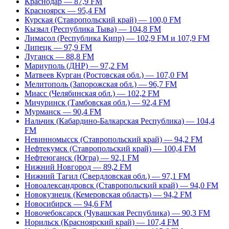
Краснодар — 87,9 FM
Красноярск — 95,4 FM
Курская (Ставропольский край) — 100,0 FM
Кызыл (Республика Тыва) — 104,8 FM
Лимасол (Республика Кипр) — 102,9 FM и 107,9 FM
Липецк — 97,9 FM
Луганск — 88,8 FM
Мариуполь (ДНР) — 97,2 FM
Матвеев Курган (Ростовская обл.) — 107,0 FM
Мелитополь (Запорожская обл.) — 96,7 FM
Миасс (Челябинская обл.) — 102,2 FM
Мичуринск (Тамбовская обл.) — 92,4 FM
Мурманск — 90,4 FM
Нальчик (Кабардино-Балкарская Республика) — 104,4
FM
Невинномысск (Ставропольский край) — 94,2 FM
Нефтекумск (Ставропольский край) — 100,4 FM
Нефтеюганск (Югра) — 92,1 FM
Нижний Новгород — 89,2 FM
Нижний Тагил (Свердловская обл.) — 97,1 FM
Новоалександровск (Ставропольский край) — 94,0 FM
Новокузнецк (Кемеровская область) — 94,2 FM
Новосибирск — 94,6 FM
Новочебоксарск (Чувашская Республика) — 90,3 FM
Норильск (Красноярский край) — 107,4 FM