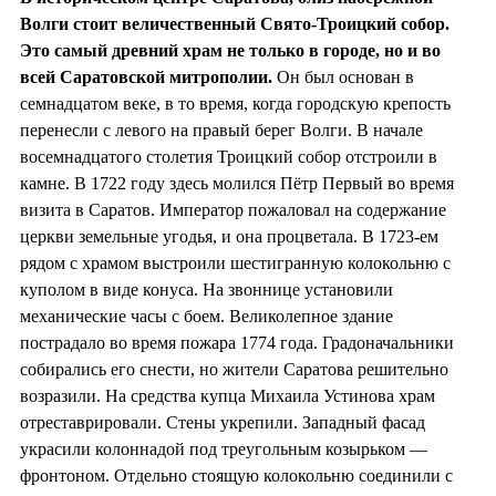
Волги стоит величественный Свято-Троицкий собор.
Это самый древний храм не только в городе, но и во
всей Саратовской митрополии.
Он был основан в
семнадцатом веке, в то время, когда городскую крепость
перенесли с левого на правый берег Волги. В начале
восемнадцатого столетия Троицкий собор отстроили в
камне. В 1722 году здесь молился Пётр Первый во время
визита в Саратов. Император пожаловал на содержание
церкви земельные угодья, и она процветала. В 1723-ем
рядом с храмом выстроили шестигранную колокольню с
куполом в виде конуса. На звоннице установили
механические часы с боем. Великолепное здание
пострадало во время пожара 1774 года. Градоначальники
собирались его снести, но жители Саратова решительно
возразили. На средства купца Михаила Устинова храм
отреставрировали. Стены укрепили. Западный фасад
украсили колоннадой под треугольным козырьком —
фронтоном. Отдельно стоящую колокольню соединили с