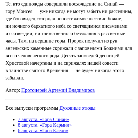
Те, кто единожды совершили восхождение на Синай —
гору Моисея — уже никогда не могут забыть ни расселины,
где боговидец созерцал непостижимое шествие Божие,
ни ночного бархатного неба со светящимися письменами
из созвездий, ни таинственного безмолвия в рассветные
часы. Там, на вершине горы, Пророк получил из рук
ангельских каменные скрижали с заповедями Божиими для
всего человеческого рода. Десять заповедей десницей
Христовой начертаны и на скрижалях нашей совести
в таинстве святого Крещения — не будем никогда этого
забывать.
Автор:
Протоиерей Артемий Владимиров
Все выпуски программы
Духовные этюды
7 августа. «Гора Синай»
8 августа. «Гора Кармил»
6 августа. «Гора Елеон»