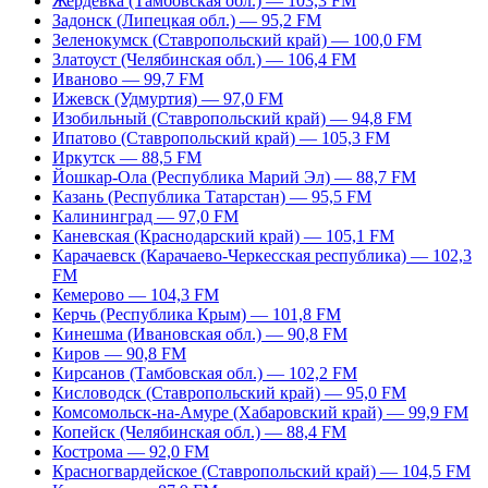
Жердевка (Тамбовская обл.) — 103,3 FM
Задонск (Липецкая обл.) — 95,2 FM
Зеленокумск (Ставропольский край) — 100,0 FM
Златоуст (Челябинская обл.) — 106,4 FM
Иваново — 99,7 FM
Ижевск (Удмуртия) — 97,0 FM
Изобильный (Ставропольский край) — 94,8 FM
Ипатово (Ставропольский край) — 105,3 FM
Иркутск — 88,5 FM
Йошкар-Ола (Республика Марий Эл) — 88,7 FM
Казань (Республика Татарстан) — 95,5 FM
Калининград — 97,0 FM
Каневская (Краснодарский край) — 105,1 FM
Карачаевск (Карачаево-Черкесская республика) — 102,3
FM
Кемерово — 104,3 FM
Керчь (Республика Крым) — 101,8 FM
Кинешма (Ивановская обл.) — 90,8 FM
Киров — 90,8 FM
Кирсанов (Тамбовская обл.) — 102,2 FM
Кисловодск (Ставропольский край) — 95,0 FM
Комсомольск-на-Амуре (Хабаровский край) — 99,9 FM
Копейск (Челябинская обл.) — 88,4 FM
Кострома — 92,0 FM
Красногвардейское (Ставропольский край) — 104,5 FM