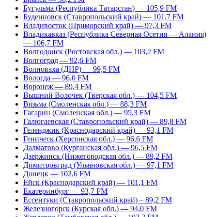
Бугульма (Республика Татарстан) — 105,9 FM
Буденновск (Ставропольский край) — 101,7 FM
Владивосток (Приморский край) — 97,3 FM
Владикавказ (Республика Северная Осетия — Алания)
— 106,7 FM
Волгодонск (Ростовская обл.) — 103,2 FM
Волгоград — 92,6 FM
Волноваха (ДНР) — 99,5 FM
Вологда — 96,0 FM
Воронеж — 89,4 FM
Вышний Волочек (Тверская обл.) — 104,5 FM
Вязьма (Смоленская обл.) — 88,3 FM
Гагарин (Смоленская обл.) — 95,3 FM
Галюгаевская (Ставропольский край) — 89,8 FM
Геленджик (Краснодарский край) — 93,1 FM
Геническ (Херсонская обл.) — 96,6 FM
Далматово (Курганская обл.) — 96,5 FM
Дзержинск (Нижегородская обл.) — 89,2 FM
Димитровград (Ульяновская обл.) — 97,1 FM
Донецк — 102,6 FM
Ейск (Краснодарский край) — 101,1 FM
Екатеринбург — 93,7 FM
Ессентуки (Ставропольский край) – 89,2 FM
Железногорск (Курская обл.) — 94,0 FM