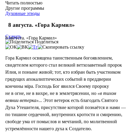
Читать полностью
Другие программы
Духовные этюды
8 августа. «Гора Кармил»
Скачать
8 августа. «Гора Кармил»
Поделиться
Гора Кармил освящена таинственным богоявлением,
свидетелем которого стал великий ветхозаветный пророк
Илия, и поныне живой; тот, кто избран быть участником
грядущих апокалиптических событий в преддверии
кончины мiра. Господь Бог явился Своему пророку
не в огне, не в вихре, не в землетрясении, но
«в тихом
веянии ветерка»...
Этот ветерок есть благодать Святого
Духа Утешителя, присутствие которой познаётся и нами —
по тишине сердечной, внутренних кротости и смирению,
свободе ума от помыслов и мечтаний, по молитвенной
устремлённости нашего духа к Создателю.