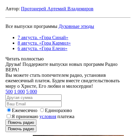
Автор:
Протоиерей Артемий Владимиров
Все выпуски программы
Духовные этюды
7 августа. «Гора Синай»
8 августа. «Гора Кармил»
6 августа. «Гора Елеон»
Читать полностью
Друзья! Поддержите выпуски новых программ Радио
ВЕРА!
Вы можете стать попечителем радио, установив
ежемесячный платеж. Будем вместе свидетельствовать
миру о Христе, Его любви и милосердии!
500
1 000
5 000
Ежемесячно
Единоразово
Я принимаю
условия
платежа
Помочь радио
Помочь радио