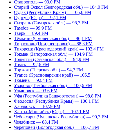
Ставрополь — 93,0 FM
Старый Оскол (Белгородская обл.) — 104,0 FM
Судак (Республика Крым) — 105,6 FM
Сургут (Югра) — 92,1 FM
Сызрань (Самарская обл.) — 98,3 FM
Тамбов — 99,9 FM
Тверь — 89,4 FM
Тёмкино (Смоленская обл.) — 96,1 FM
Тирасполь (Приднестровье) — 88,3 FM
Тихорецк (Краснодарский край) — 102,4 FM
Токмак (Запорожская обл.) — 104,9 FM
Тольятти (Самарская обл.) — 94,9 FM
Томск — 92,6 FM
Торжок (Тверская обл.) — 94,7 FM
Туапсе (Краснодарский край) — 106,5
Тюмень — 92,4 FM
Уварово (Тамбовская обл.) — 100,6 FM
Ульяновск — 93,6 FM
Уфа (Республика Башкортостан) — 98,8 FM
Феодосия (Республика Крым) — 106,1 FM
Хабаровск — 107,9 FM
Ханты-Мансийск (Югра) — 107,1 FM
Чебоксары (Чувашская Республика) — 90,3 FM
Челябинск — 88,4 FM
Череповец (Вологодская обл.) — 106,7 FM