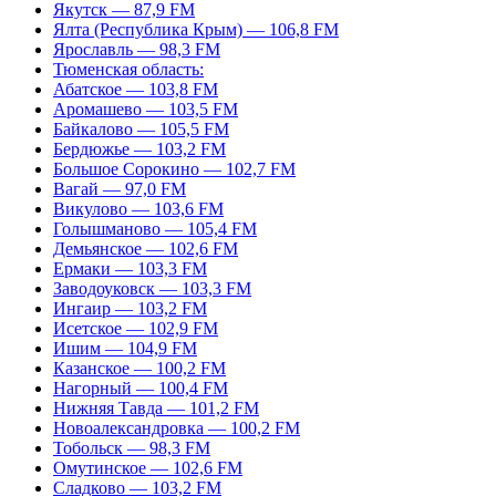
Якутск — 87,9 FM
Ялта (Республика Крым) — 106,8 FM
Ярославль — 98,3 FM
Тюменская область:
Абатское — 103,8 FM
Аромашево — 103,5 FM
Байкалово — 105,5 FM
Бердюжье — 103,2 FM
Большое Сорокино — 102,7 FM
Вагай — 97,0 FM
Викулово — 103,6 FM
Голышманово — 105,4 FM
Демьянское — 102,6 FM
Ермаки — 103,3 FM
Заводоуковск — 103,3 FM
Ингаир — 103,2 FM
Исетское — 102,9 FM
Ишим — 104,9 FM
Казанское — 100,2 FM
Нагорный — 100,4 FM
Нижняя Тавда — 101,2 FM
Новоалександровка — 100,2 FM
Тобольск — 98,3 FM
Омутинское — 102,6 FM
Сладково — 103,2 FM