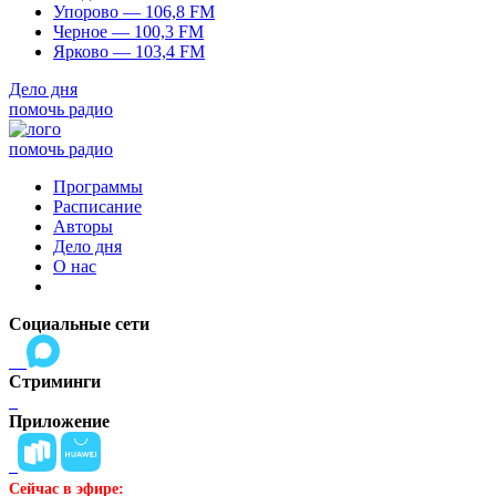
Упорово — 106,8 FM
Черное — 100,3 FM
Ярково — 103,4 FM
Дело дня
помочь радио
помочь радио
Программы
Расписание
Авторы
Дело дня
О нас
Социальные сети
Стриминги
Приложение
Сейчас в эфире: