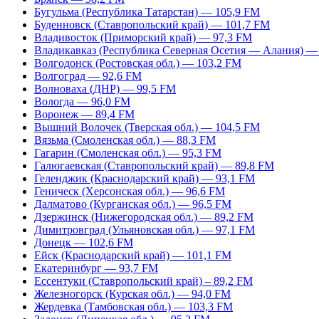
Бугульма (Республика Татарстан) — 105,9 FM
Буденновск (Ставропольский край) — 101,7 FM
Владивосток (Приморский край) — 97,3 FM
Владикавказ (Республика Северная Осетия — Алания) —
Волгодонск (Ростовская обл.) — 103,2 FM
Волгоград — 92,6 FM
Волноваха (ДНР) — 99,5 FM
Вологда — 96,0 FM
Воронеж — 89,4 FM
Вышний Волочек (Тверская обл.) — 104,5 FM
Вязьма (Смоленская обл.) — 88,3 FM
Гагарин (Смоленская обл.) — 95,3 FM
Галюгаевская (Ставропольский край) — 89,8 FM
Геленджик (Краснодарский край) — 93,1 FM
Геническ (Херсонская обл.) — 96,6 FM
Далматово (Курганская обл.) — 96,5 FM
Дзержинск (Нижегородская обл.) — 89,2 FM
Димитровград (Ульяновская обл.) — 97,1 FM
Донецк — 102,6 FM
Ейск (Краснодарский край) — 101,1 FM
Екатеринбург — 93,7 FM
Ессентуки (Ставропольский край) – 89,2 FM
Железногорск (Курская обл.) — 94,0 FM
Жердевка (Тамбовская обл.) — 103,3 FM