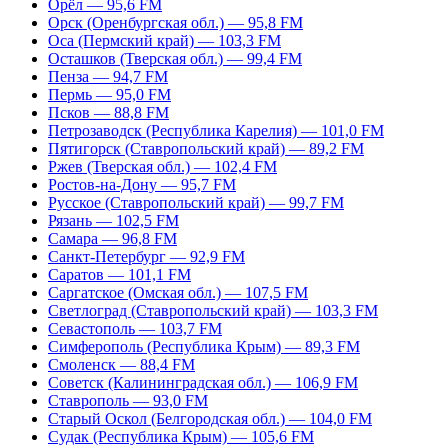
Орёл — 95,6 FM
Орск (Оренбургская обл.) — 95,8 FM
Оса (Пермский край) — 103,3 FM
Осташков (Тверская обл.) — 99,4 FM
Пенза — 94,7 FM
Пермь — 95,0 FM
Псков — 88,8 FM
Петрозаводск (Республика Карелия) — 101,0 FM
Пятигорск (Ставропольский край) — 89,2 FM
Ржев (Тверская обл.) — 102,4 FM
Ростов-на-Дону — 95,7 FM
Русское (Ставропольский край) — 99,7 FM
Рязань — 102,5 FM
Самара — 96,8 FM
Санкт-Петербург — 92,9 FM
Саратов — 101,1 FM
Саргатское (Омская обл.) — 107,5 FM
Светлоград (Ставропольский край) — 103,3 FM
Севастополь — 103,7 FM
Симферополь (Республика Крым) — 89,3 FM
Смоленск — 88,4 FM
Советск (Калининградская обл.) — 106,9 FM
Ставрополь — 93,0 FM
Старый Оскол (Белгородская обл.) — 104,0 FM
Судак (Республика Крым) — 105,6 FM