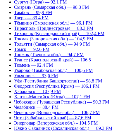
Сургут (Югра) — 92,1 FM
Сызрань (Самарская обл.) — 98,3 FM
Тамбов — 99,9 FM
Тверь — 89,4 FM
Тёмкино (Смоленская обл.) — 96,1 FM
Тирасполь (Приднестровье) — 88,3 FM
Тихорецк (Краснодарский край) — 102,4 FM
Токмак (Запорожская обл.) — 104,9 FM
Тольятти (Самарская обл.) — 94,9 FM
Томск — 92,6 FM
Торжок (Тверская обл.) — 94,7 FM
Туапсе (Краснодарский край) — 106,5
Тюмень — 92,4 FM
Уварово (Тамбовская обл.) — 100,6 FM
Ульяновск — 93,6 FM
Уфа (Республика Башкортостан) — 98,8 FM
Феодосия (Республика Крым) — 106,1 FM
Хабаровск — 107,9 FM
Ханты-Мансийск (Югра) — 107,1 FM
Чебоксары (Чувашская Республика) — 90,3 FM
Челябинск — 88,4 FM
Череповец (Вологодская обл.) — 106,7 FM
Чита (Забайкальский край) — 87,6 FM
Энергодар (Запорожская обл.) – 104,5 FM
Южно-Сахалинск (Сахалинская обл.) — 89,3 FM