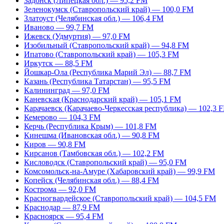
Задонск (Липецкая обл.) — 95,2 FM
Зеленокумск (Ставропольский край) — 100,0 FM
Златоуст (Челябинская обл.) — 106,4 FM
Иваново — 99,7 FM
Ижевск (Удмуртия) — 97,0 FM
Изобильный (Ставропольский край) — 94,8 FM
Ипатово (Ставропольский край) — 105,3 FM
Иркутск — 88,5 FM
Йошкар-Ола (Республика Марий Эл) — 88,7 FM
Казань (Республика Татарстан) — 95,5 FM
Калининград — 97,0 FM
Каневская (Краснодарский край) — 105,1 FM
Карачаевск (Карачаево-Черкесская республика) — 102,3 
Кемерово — 104,3 FM
Керчь (Республика Крым) — 101,8 FM
Кинешма (Ивановская обл.) — 90,8 FM
Киров — 90,8 FM
Кирсанов (Тамбовская обл.) — 102,2 FM
Кисловодск (Ставропольский край) — 95,0 FM
Комсомольск-на-Амуре (Хабаровский край) — 99,9 FM
Копейск (Челябинская обл.) — 88,4 FM
Кострома — 92,0 FM
Красногвардейское (Ставропольский край) — 104,5 FM
Краснодар — 87,9 FM
Красноярск — 95,4 FM