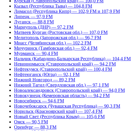
Курская (Ставропольский край) — 100,0 FM
Кызыл (Республика Тыва) — 104,8 FM
Лимасол (Республика Кипр) — 102,9 FM и 107,9 FM
Липецк — 97,9 FM
Луганск — 88,8 FM
Мариуполь (ДНР) — 97,2 FM
Матвеев Курган (Ростовская обл.) — 107,0 FM
Мелитополь (Запорожская обл.) — 96,7 FM
Миасс (Челябинская обл.) — 102,2 FM
Мичуринск (Тамбовская обл.) — 92,4 FM
Мурманск — 90,4 FM
Нальчик (Кабардино-Балкарская Республика) — 104,4 FM
Невинномысск (Ставропольский край) — 94,2 FM
Нефтекумск (Ставропольский край) — 100,4 FM
Нефтеюганск (Югра) — 92,1 FM
Нижний Новгород — 89,2 FM
Нижний Тагил (Свердловская обл.) — 97,1 FM
Новоалександровск (Ставропольский край) — 94,0 FM
Новокузнецк (Кемеровская область) — 94,2 FM
Новосибирск — 94,6 FM
Новочебоксарск (Чувашская Республика) — 90,3 FM
Норильск (Красноярский край) — 107,4 FM
Новый Свет (Республика Крым) — 105,6 FM
Омск — 90,5 FM
Оренбург — 88,3 FM