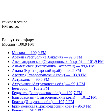
сейчас в эфире
FM-поток
Вернуться к эфиру
Москва - 100,9 FM
Москва — 100,9 FM
Абакан (Республика Хакасия) — 92,0 FM
Александровское (Ставропольский край) — 101,9 FM
Альметьевск (Республика Татарстан) — 99,6 FM
Анапа (Краснодарский край) — 90,5 FM
Арзгир (Ставропольский край) — 103,8 FM
Астрахань — 90,5 FM
Ахтубинск (Астраханская обл.) — 99,1 FM
Белгород — 103,2 FM
Бердянск (Запорожская обл.) — 102,7 FM
Благодарный (Ставропольский край) — 101,2 FM
Братск (Иркутская обл.) — 107,2 FM
Бриньковская (Краснодарский край) – 96,8 FM
Брянск — 98,2 FM