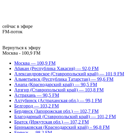
сейчас в эфире
FM-поток
Вернуться к эфиру
Москва - 100,9 FM
Москва — 100,9 FM
Абакан (Республика Хакасия) — 92,0 FM
Александровское (Ставропольский край) — 101,9 FM
Альметьевск (Республика Татарстан) — 99,6 FM
Анапа (Краснодарский край) — 90,5 FM
Арзгир (Ставропольский край) — 103,8 FM
Астрахань — 90,5 FM
Ахтубинск (Астраханская обл.) — 99,1 FM
Белгород — 103,2 FM
Бердянск (Запорожская обл.) — 102,7 FM
Благодарный (Ставропольский край) — 101,2 FM
Братск (Иркутская обл.) — 107,2 FM
Бриньковская (Краснодарский край) – 96,8 FM
Брянск — 98,2 FM