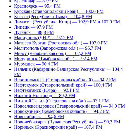
Краснодар — 87,9 FM
Красноярск — 95,4 FM
Курская (Ставропольский край) — 100,0 FM
Кызыл (Республика Тыва) — 104,8 FM
Лимасол (Республика Кипр) — 102,9 FM и 107,9 FM
Липецк — 97,9 FM
Луганск — 88,8 FM
Мариуполь (ДНР) — 97,2 FM
Матвеев Курган (Ростовская обл.) — 107,0 FM
Мелитополь (Запорожская обл.) — 96,7 FM
Миасс (Челябинская обл.) — 102,2 FM
Мичуринск (Тамбовская обл.) — 92,4 FM
Мурманск — 90,4 FM
Нальчик (Кабардино-Балкарская Республика) — 104,4
FM
Невинномысск (Ставропольский край) — 94,2 FM
Нефтекумск (Ставропольский край) — 100,4 FM
Нефтеюганск (Югра) — 92,1 FM
Нижний Новгород — 89,2 FM
Нижний Тагил (Свердловская обл.) — 97,1 FM
Новоалександровск (Ставропольский край) — 94,0 FM
Новокузнецк (Кемеровская область) — 94,2 FM
Новосибирск — 94,6 FM
Новочебоксарск (Чувашская Республика) — 90,3 FM
Норильск (Красноярский край) — 107,4 FM