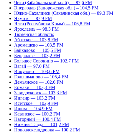
Чита (Забайкальский край) — 87,6 FM
Энергодар (Запорожская обл.) – 104,5 FM
Южно-Сахалинск (Сахалинская обл.) — 89,3 FM
Якутск — 87,9 FM
Ялта (Республика Крым) — 106,8 FM
Ярославль — 98,3 FM
Тюменская область:
Абатское — 103,8 FM
Аромашево — 103,5 FM
Байкалово — 105,5 FM
Бердюжье — 103,2 FM
Большое Сорокино — 102,7 FM
Вагай — 97,0 FM
Викулово — 103,6 FM
Голышманово — 105,4 FM
Демьянское — 102,6 FM
Ермаки — 103,3 FM
Заводоуковск — 103,3 FM
Ингаир — 103,2 FM
Исетское — 102,9 FM
Ишим — 104,9 FM
Казанское — 100,2 FM
Нагорный — 100,4 FM
Нижняя Тавда — 101,2 FM
Новоалександровка — 100,2 FM