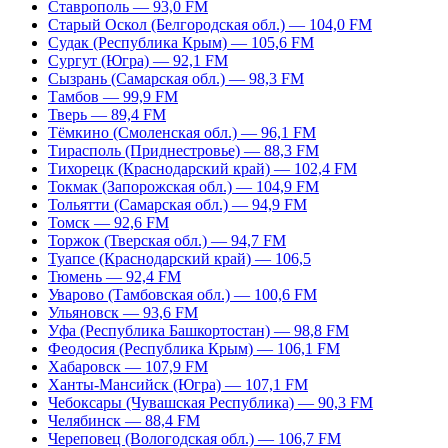
Ставрополь — 93,0 FM
Старый Оскол (Белгородская обл.) — 104,0 FM
Судак (Республика Крым) — 105,6 FM
Сургут (Югра) — 92,1 FM
Сызрань (Самарская обл.) — 98,3 FM
Тамбов — 99,9 FM
Тверь — 89,4 FM
Тёмкино (Смоленская обл.) — 96,1 FM
Тирасполь (Приднестровье) — 88,3 FM
Тихорецк (Краснодарский край) — 102,4 FM
Токмак (Запорожская обл.) — 104,9 FM
Тольятти (Самарская обл.) — 94,9 FM
Томск — 92,6 FM
Торжок (Тверская обл.) — 94,7 FM
Туапсе (Краснодарский край) — 106,5
Тюмень — 92,4 FM
Уварово (Тамбовская обл.) — 100,6 FM
Ульяновск — 93,6 FM
Уфа (Республика Башкортостан) — 98,8 FM
Феодосия (Республика Крым) — 106,1 FM
Хабаровск — 107,9 FM
Ханты-Мансийск (Югра) — 107,1 FM
Чебоксары (Чувашская Республика) — 90,3 FM
Челябинск — 88,4 FM
Череповец (Вологодская обл.) — 106,7 FM