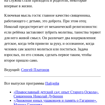
на службы стали приходить и родители, некоторые
впервые в жизни.
Ключевая мысль гостя: главное качество священника,
работающего с детьми, это доброта. При этом отец
Николай предостерегает от механической религиозности:
если ребёнка заставляют зубрить молитвы, таинства теряют
для него живой смысл. Он различает два воцерковления:
детское, когда тебя привели за руку, и осознанное, когда
человек сам захотел молиться или поститься. Задача
взрослых, по его словам, сделать первое таким, чтобы
второе пришло само.
Ведущий:
Сергей Платонов
Все выпуски программы
Пайдейя
«Православный детский сад: опыт Старого Оскола».
Священник Николай Дубинин
«Движение юных ушаковцев и память о Гагарине».
Марина Ганичева