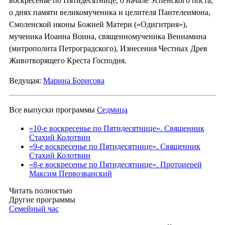
воскресенье по Пятидесятнице, о начале Успенского поста,
о днях памяти великомученика и целителя Пантелеимона,
Смоленской иконы Божией Матери («Одигитрия»),
мученика Иоанна Воина, священномученика Вениамина
(митрополита Петроградского), Изнесения Честных Древ
Животворящего Креста Господня.
Ведущая:
Марина Борисова
Все выпуски программы
Седмица
«10-е воскресенье по Пятидесятнице». Священник
Стахий Колотвин
«9-е воскресенье по Пятидесятнице». Священник
Стахий Колотвин
«8-е воскресенье по Пятидесятнице». Протоиерей
Максим Первозванский
Читать полностью
Другие программы
Семейный час