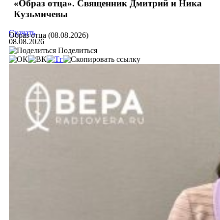
«Образ отца». Священник Дмитрий и Ника
Кузьмичевы
Скачать
Образ отца (08.08.2026)
08.08.2026
Поделиться