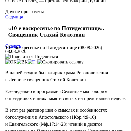
О тоске по Богу, — протоиерей Валерий Духанин.
Другие программы
Седмица
«10-е воскресенье по Пятидесятнице».
Священник Стахий Колотвин
Скачать
10-е воскресенье по Пятидесятнице (08.08.2026)
08.08.2026
Поделиться
В нашей студии был клирик храма Ризоположения
в Леонове священник Стахий Колотвин.
Еженедельно в программе «Седмица» мы говорим
о праздниках и днях памяти святых на предстоящей неделе.
В этот раз разговор шел о смыслах и особенностях
богослужения и Апостольского (1Кор.4:9-16)
и Евангельского (Мф.17:14-23) чтений в десятое