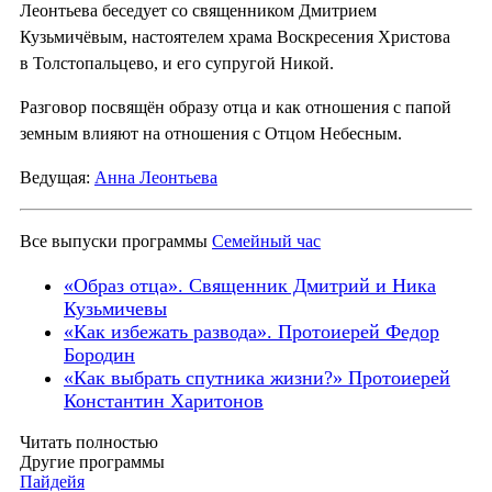
Леонтьева беседует со священником Дмитрием
Кузьмичёвым, настоятелем храма Воскресения Христова
в Толстопальцево, и его супругой Никой.
Разговор посвящён образу отца и как отношения с папой
земным влияют на отношения с Отцом Небесным.
Ведущая:
Анна Леонтьева
Все выпуски программы
Семейный час
«Образ отца». Священник Дмитрий и Ника
Кузьмичевы
«Как избежать развода». Протоиерей Федор
Бородин
«Как выбрать спутника жизни?» Протоиерей
Константин Харитонов
Читать полностью
Другие программы
Пайдейя