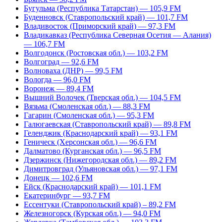
Бугульма (Республика Татарстан) — 105,9 FM
Буденновск (Ставропольский край) — 101,7 FM
Владивосток (Приморский край) — 97,3 FM
Владикавказ (Республика Северная Осетия — Алания)
— 106,7 FM
Волгодонск (Ростовская обл.) — 103,2 FM
Волгоград — 92,6 FM
Волноваха (ДНР) — 99,5 FM
Вологда — 96,0 FM
Воронеж — 89,4 FM
Вышний Волочек (Тверская обл.) — 104,5 FM
Вязьма (Смоленская обл.) — 88,3 FM
Гагарин (Смоленская обл.) — 95,3 FM
Галюгаевская (Ставропольский край) — 89,8 FM
Геленджик (Краснодарский край) — 93,1 FM
Геническ (Херсонская обл.) — 96,6 FM
Далматово (Курганская обл.) — 96,5 FM
Дзержинск (Нижегородская обл.) — 89,2 FM
Димитровград (Ульяновская обл.) — 97,1 FM
Донецк — 102,6 FM
Ейск (Краснодарский край) — 101,1 FM
Екатеринбург — 93,7 FM
Ессентуки (Ставропольский край) – 89,2 FM
Железногорск (Курская обл.) — 94,0 FM