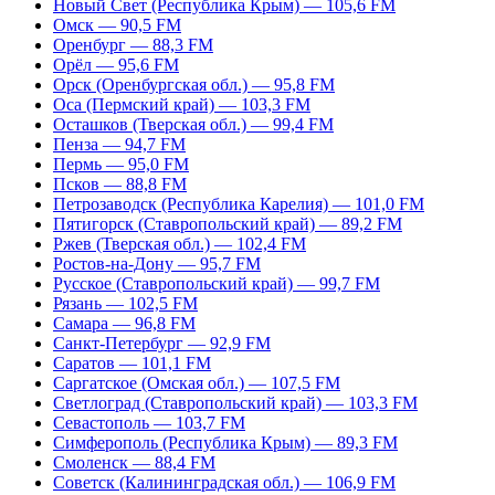
Новый Свет (Республика Крым) — 105,6 FM
Омск — 90,5 FM
Оренбург — 88,3 FM
Орёл — 95,6 FM
Орск (Оренбургская обл.) — 95,8 FM
Оса (Пермский край) — 103,3 FM
Осташков (Тверская обл.) — 99,4 FM
Пенза — 94,7 FM
Пермь — 95,0 FM
Псков — 88,8 FM
Петрозаводск (Республика Карелия) — 101,0 FM
Пятигорск (Ставропольский край) — 89,2 FM
Ржев (Тверская обл.) — 102,4 FM
Ростов-на-Дону — 95,7 FM
Русское (Ставропольский край) — 99,7 FM
Рязань — 102,5 FM
Самара — 96,8 FM
Санкт-Петербург — 92,9 FM
Саратов — 101,1 FM
Саргатское (Омская обл.) — 107,5 FM
Светлоград (Ставропольский край) — 103,3 FM
Севастополь — 103,7 FM
Симферополь (Республика Крым) — 89,3 FM
Смоленск — 88,4 FM
Советск (Калининградская обл.) — 106,9 FM