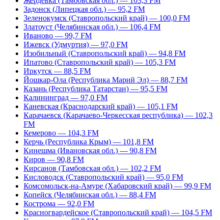
Жердевка (Тамбовская обл.) — 103,3 FM
Задонск (Липецкая обл.) — 95,2 FM
Зеленокумск (Ставропольский край) — 100,0 FM
Златоуст (Челябинская обл.) — 106,4 FM
Иваново — 99,7 FM
Ижевск (Удмуртия) — 97,0 FM
Изобильный (Ставропольский край) — 94,8 FM
Ипатово (Ставропольский край) — 105,3 FM
Иркутск — 88,5 FM
Йошкар-Ола (Республика Марий Эл) — 88,7 FM
Казань (Республика Татарстан) — 95,5 FM
Калининград — 97,0 FM
Каневская (Краснодарский край) — 105,1 FM
Карачаевск (Карачаево-Черкесская республика) — 102,3
FM
Кемерово — 104,3 FM
Керчь (Республика Крым) — 101,8 FM
Кинешма (Ивановская обл.) — 90,8 FM
Киров — 90,8 FM
Кирсанов (Тамбовская обл.) — 102,2 FM
Кисловодск (Ставропольский край) — 95,0 FM
Комсомольск-на-Амуре (Хабаровский край) — 99,9 FM
Копейск (Челябинская обл.) — 88,4 FM
Кострома — 92,0 FM
Красногвардейское (Ставропольский край) — 104,5 FM