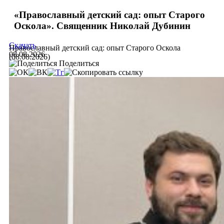
«Православный детский сад: опыт Старого
Оскола». Священник Николай Дубинин
Скачать
Православный детский сад: опыт Старого Оскола
08.08.2026
(08.08.2026)
Поделиться