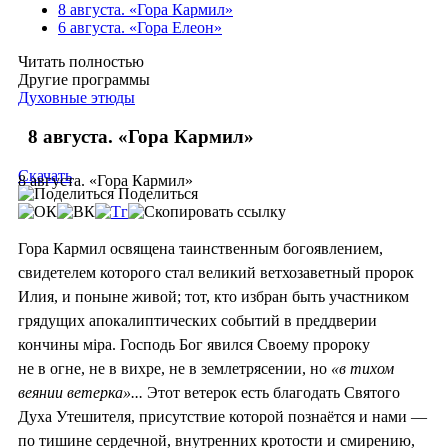
8 августа. «Гора Кармил»
6 августа. «Гора Елеон»
Читать полностью
Другие программы
Духовные этюды
8 августа. «Гора Кармил»
Скачать
8 августа. «Гора Кармил»
Поделиться
Гора Кармил освящена таинственным богоявлением,
свидетелем которого стал великий ветхозаветный пророк
Илия, и поныне живой; тот, кто избран быть участником
грядущих апокалиптических событий в преддверии
кончины мiра. Господь Бог явился Своему пророку
не в огне, не в вихре, не в землетрясении, но
«в тихом
веянии ветерка»...
Этот ветерок есть благодать Святого
Духа Утешителя, присутствие которой познаётся и нами —
по тишине сердечной, внутренних кротости и смирению,