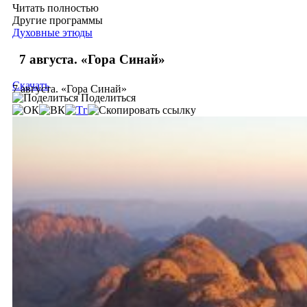
Читать полностью
Другие программы
Духовные этюды
7 августа. «Гора Синай»
Скачать
7 августа. «Гора Синай»
Поделиться