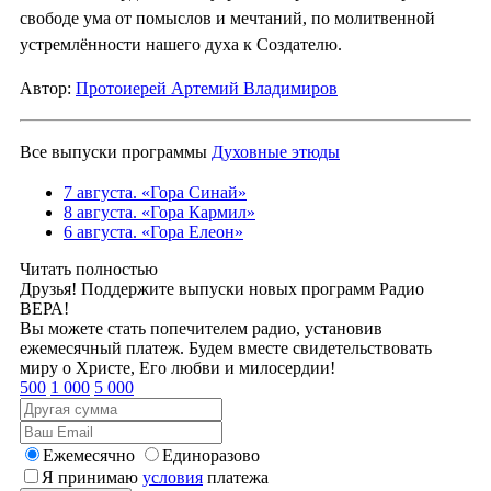
свободе ума от помыслов и мечтаний, по молитвенной
устремлённости нашего духа к Создателю.
Автор:
Протоиерей Артемий Владимиров
Все выпуски программы
Духовные этюды
7 августа. «Гора Синай»
8 августа. «Гора Кармил»
6 августа. «Гора Елеон»
Читать полностью
Друзья! Поддержите выпуски новых программ Радио
ВЕРА!
Вы можете стать попечителем радио, установив
ежемесячный платеж. Будем вместе свидетельствовать
миру о Христе, Его любви и милосердии!
500
1 000
5 000
Ежемесячно
Единоразово
Я принимаю
условия
платежа