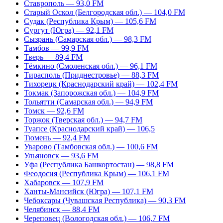
Ставрополь — 93,0 FM
Старый Оскол (Белгородская обл.) — 104,0 FM
Судак (Республика Крым) — 105,6 FM
Сургут (Югра) — 92,1 FM
Сызрань (Самарская обл.) — 98,3 FM
Тамбов — 99,9 FM
Тверь — 89,4 FM
Тёмкино (Смоленская обл.) — 96,1 FM
Тирасполь (Приднестровье) — 88,3 FM
Тихорецк (Краснодарский край) — 102,4 FM
Токмак (Запорожская обл.) — 104,9 FM
Тольятти (Самарская обл.) — 94,9 FM
Томск — 92,6 FM
Торжок (Тверская обл.) — 94,7 FM
Туапсе (Краснодарский край) — 106,5
Тюмень — 92,4 FM
Уварово (Тамбовская обл.) — 100,6 FM
Ульяновск — 93,6 FM
Уфа (Республика Башкортостан) — 98,8 FM
Феодосия (Республика Крым) — 106,1 FM
Хабаровск — 107,9 FM
Ханты-Мансийск (Югра) — 107,1 FM
Чебоксары (Чувашская Республика) — 90,3 FM
Челябинск — 88,4 FM
Череповец (Вологодская обл.) — 106,7 FM