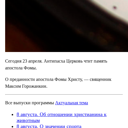
Сегодня 23 апреля. Антипасха Церковь чтит память
апостола Фомы.
О преданности апостола Фомы Христу, — священник
Максим Горожанкин.
Все выпуски программы
Актуальная тема
8 августа. Об отношении христианина к
животным
8 августа. О значении спорта