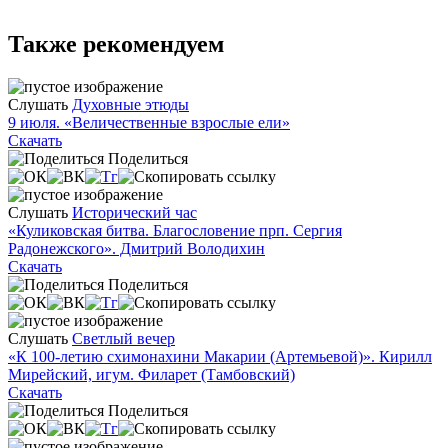
Также рекомендуем
Слушать
Духовные этюды
9 июля. «Величественные взрослые ели»
Скачать
Поделиться
Слушать
Исторический час
«Куликовская битва. Благословение прп. Сергия
Радонежского». Дмитрий Володихин
Скачать
Поделиться
Слушать
Светлый вечер
«К 100-летию схимонахини Макарии (Артемьевой)». Кирилл
Мирейский, игум. Филарет (Тамбовский)
Скачать
Поделиться