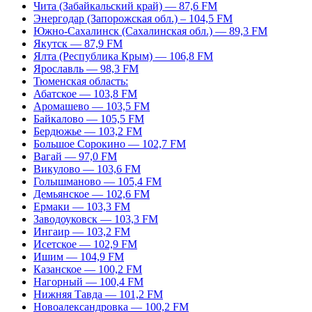
Чита (Забайкальский край) — 87,6 FM
Энергодар (Запорожская обл.) – 104,5 FM
Южно-Сахалинск (Сахалинская обл.) — 89,3 FM
Якутск — 87,9 FM
Ялта (Республика Крым) — 106,8 FM
Ярославль — 98,3 FM
Тюменская область:
Абатское — 103,8 FM
Аромашево — 103,5 FM
Байкалово — 105,5 FM
Бердюжье — 103,2 FM
Большое Сорокино — 102,7 FM
Вагай — 97,0 FM
Викулово — 103,6 FM
Голышманово — 105,4 FM
Демьянское — 102,6 FM
Ермаки — 103,3 FM
Заводоуковск — 103,3 FM
Ингаир — 103,2 FM
Исетское — 102,9 FM
Ишим — 104,9 FM
Казанское — 100,2 FM
Нагорный — 100,4 FM
Нижняя Тавда — 101,2 FM
Новоалександровка — 100,2 FM