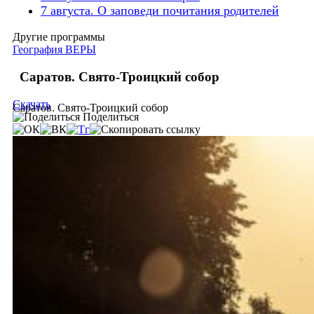
7 августа. О заповеди почитания родителей
Другие программы
География ВЕРЫ
Саратов. Свято-Троицкий собор
Скачать
Саратов. Свято-Троицкий собор
Поделиться