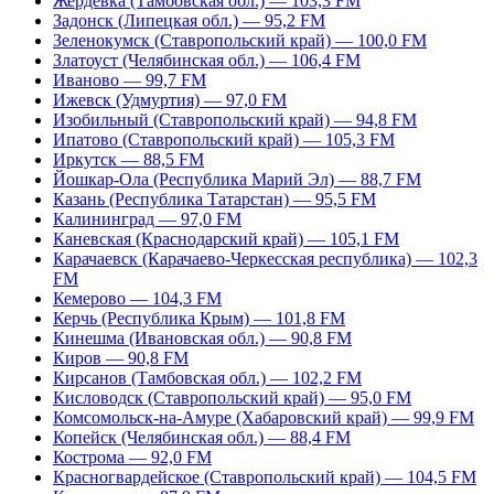
Жердевка (Тамбовская обл.) — 103,3 FM
Задонск (Липецкая обл.) — 95,2 FM
Зеленокумск (Ставропольский край) — 100,0 FM
Златоуст (Челябинская обл.) — 106,4 FM
Иваново — 99,7 FM
Ижевск (Удмуртия) — 97,0 FM
Изобильный (Ставропольский край) — 94,8 FM
Ипатово (Ставропольский край) — 105,3 FM
Иркутск — 88,5 FM
Йошкар-Ола (Республика Марий Эл) — 88,7 FM
Казань (Республика Татарстан) — 95,5 FM
Калининград — 97,0 FM
Каневская (Краснодарский край) — 105,1 FM
Карачаевск (Карачаево-Черкесская республика) — 102,3
FM
Кемерово — 104,3 FM
Керчь (Республика Крым) — 101,8 FM
Кинешма (Ивановская обл.) — 90,8 FM
Киров — 90,8 FM
Кирсанов (Тамбовская обл.) — 102,2 FM
Кисловодск (Ставропольский край) — 95,0 FM
Комсомольск-на-Амуре (Хабаровский край) — 99,9 FM
Копейск (Челябинская обл.) — 88,4 FM
Кострома — 92,0 FM
Красногвардейское (Ставропольский край) — 104,5 FM