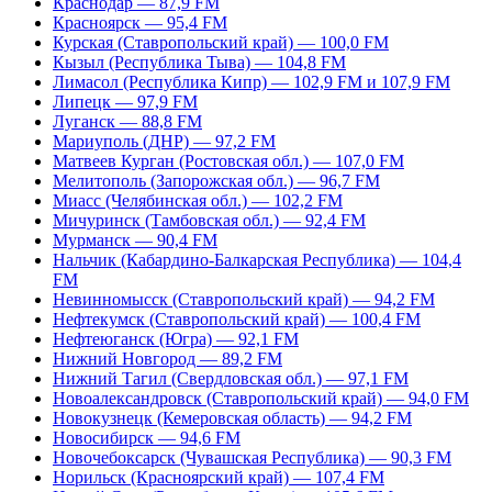
Краснодар — 87,9 FM
Красноярск — 95,4 FM
Курская (Ставропольский край) — 100,0 FM
Кызыл (Республика Тыва) — 104,8 FM
Лимасол (Республика Кипр) — 102,9 FM и 107,9 FM
Липецк — 97,9 FM
Луганск — 88,8 FM
Мариуполь (ДНР) — 97,2 FM
Матвеев Курган (Ростовская обл.) — 107,0 FM
Мелитополь (Запорожская обл.) — 96,7 FM
Миасс (Челябинская обл.) — 102,2 FM
Мичуринск (Тамбовская обл.) — 92,4 FM
Мурманск — 90,4 FM
Нальчик (Кабардино-Балкарская Республика) — 104,4
FM
Невинномысск (Ставропольский край) — 94,2 FM
Нефтекумск (Ставропольский край) — 100,4 FM
Нефтеюганск (Югра) — 92,1 FM
Нижний Новгород — 89,2 FM
Нижний Тагил (Свердловская обл.) — 97,1 FM
Новоалександровск (Ставропольский край) — 94,0 FM
Новокузнецк (Кемеровская область) — 94,2 FM
Новосибирск — 94,6 FM
Новочебоксарск (Чувашская Республика) — 90,3 FM
Норильск (Красноярский край) — 107,4 FM