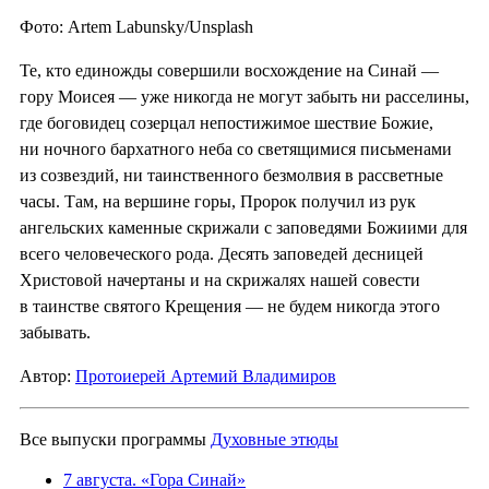
Фото: Artem Labunsky/Unsplash
Те, кто единожды совершили восхождение на Синай —
гору Моисея — уже никогда не могут забыть ни расселины,
где боговидец созерцал непостижимое шествие Божие,
ни ночного бархатного неба со светящимися письменами
из созвездий, ни таинственного безмолвия в рассветные
часы. Там, на вершине горы, Пророк получил из рук
ангельских каменные скрижали с заповедями Божиими для
всего человеческого рода. Десять заповедей десницей
Христовой начертаны и на скрижалях нашей совести
в таинстве святого Крещения — не будем никогда этого
забывать.
Автор:
Протоиерей Артемий Владимиров
Все выпуски программы
Духовные этюды
7 августа. «Гора Синай»