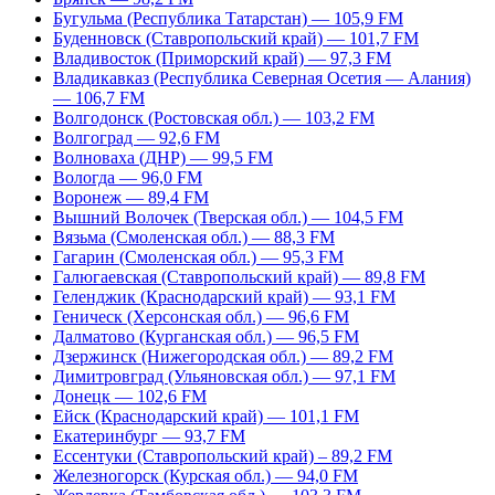
Бугульма (Республика Татарстан) — 105,9 FM
Буденновск (Ставропольский край) — 101,7 FM
Владивосток (Приморский край) — 97,3 FM
Владикавказ (Республика Северная Осетия — Алания)
— 106,7 FM
Волгодонск (Ростовская обл.) — 103,2 FM
Волгоград — 92,6 FM
Волноваха (ДНР) — 99,5 FM
Вологда — 96,0 FM
Воронеж — 89,4 FM
Вышний Волочек (Тверская обл.) — 104,5 FM
Вязьма (Смоленская обл.) — 88,3 FM
Гагарин (Смоленская обл.) — 95,3 FM
Галюгаевская (Ставропольский край) — 89,8 FM
Геленджик (Краснодарский край) — 93,1 FM
Геническ (Херсонская обл.) — 96,6 FM
Далматово (Курганская обл.) — 96,5 FM
Дзержинск (Нижегородская обл.) — 89,2 FM
Димитровград (Ульяновская обл.) — 97,1 FM
Донецк — 102,6 FM
Ейск (Краснодарский край) — 101,1 FM
Екатеринбург — 93,7 FM
Ессентуки (Ставропольский край) – 89,2 FM
Железногорск (Курская обл.) — 94,0 FM