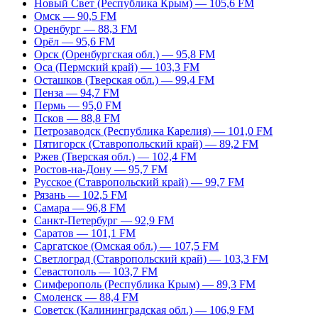
Новый Свет (Республика Крым) — 105,6 FM
Омск — 90,5 FM
Оренбург — 88,3 FM
Орёл — 95,6 FM
Орск (Оренбургская обл.) — 95,8 FM
Оса (Пермский край) — 103,3 FM
Осташков (Тверская обл.) — 99,4 FM
Пенза — 94,7 FM
Пермь — 95,0 FM
Псков — 88,8 FM
Петрозаводск (Республика Карелия) — 101,0 FM
Пятигорск (Ставропольский край) — 89,2 FM
Ржев (Тверская обл.) — 102,4 FM
Ростов-на-Дону — 95,7 FM
Русское (Ставропольский край) — 99,7 FM
Рязань — 102,5 FM
Самара — 96,8 FM
Санкт-Петербург — 92,9 FM
Саратов — 101,1 FM
Саргатское (Омская обл.) — 107,5 FM
Светлоград (Ставропольский край) — 103,3 FM
Севастополь — 103,7 FM
Симферополь (Республика Крым) — 89,3 FM
Смоленск — 88,4 FM
Советск (Калининградская обл.) — 106,9 FM