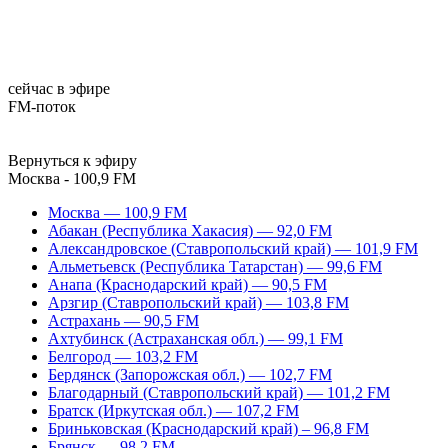
сейчас в эфире
FM-поток
Вернуться к эфиру
Москва - 100,9 FM
Москва — 100,9 FM
Абакан (Республика Хакасия) — 92,0 FM
Александровское (Ставропольский край) — 101,9 FM
Альметьевск (Республика Татарстан) — 99,6 FM
Анапа (Краснодарский край) — 90,5 FM
Арзгир (Ставропольский край) — 103,8 FM
Астрахань — 90,5 FM
Ахтубинск (Астраханская обл.) — 99,1 FM
Белгород — 103,2 FM
Бердянск (Запорожская обл.) — 102,7 FM
Благодарный (Ставропольский край) — 101,2 FM
Братск (Иркутская обл.) — 107,2 FM
Бриньковская (Краснодарский край) – 96,8 FM
Брянск — 98,2 FM