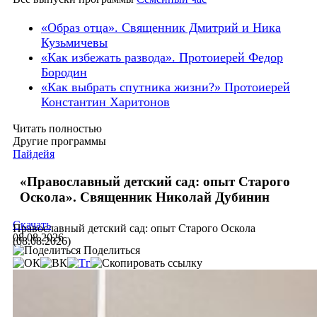
«Образ отца». Священник Дмитрий и Ника
Кузьмичевы
«Как избежать развода». Протоиерей Федор
Бородин
«Как выбрать спутника жизни?» Протоиерей
Константин Харитонов
Читать полностью
Другие программы
Пайдейя
«Православный детский сад: опыт Старого
Оскола». Священник Николай Дубинин
Скачать
Православный детский сад: опыт Старого Оскола
08.08.2026
(08.08.2026)
Поделиться