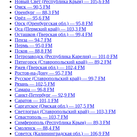
Новый Свет (Республика Крым) — 105,6 FM
Омск — 90,5 FM
Оренбург — 88,3 FM
Орёл — 95,6 FM
Орск (Оренбургская обл.) — 95,8 FM
Оса (Пермский край) — 103,3 FM
Осташков (Тверская обл.) — 99,4 FM
Пенза — 94,7 FM
Пермь — 95,0 FM
Псков — 88,8 FM
Петрозаводск (Республика Карелия) — 101,0 FM
Пятигорск (Ставропольский край) — 89,2 FM
Ржев (Тверская обл.) — 102,4 FM
Ростов-на-Дону — 95,7 FM
Русское (Ставропольский край) — 99,7 FM
Рязань — 102,5 FM
Самара — 96,8 FM
Санкт-Петербург — 92,9 FM
Саратов — 101,1 FM
Саргатское (Омская обл.) — 107,5 FM
Светлоград (Ставропольский край) — 103,3 FM
Севастополь — 103,7 FM
Симферополь (Республика Крым) — 89,3 FM
Смоленск — 88,4 FM
Советск (Калининградская обл.) — 106,9 FM