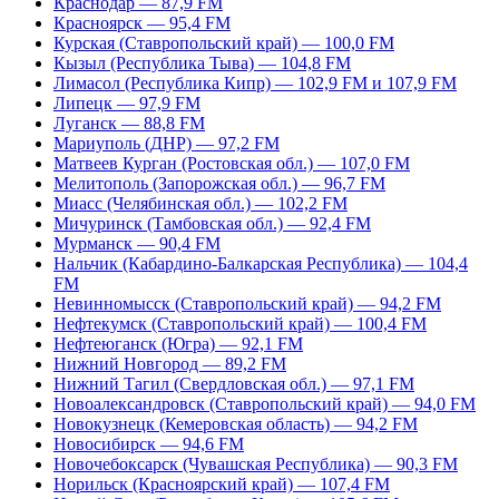
Краснодар — 87,9 FM
Красноярск — 95,4 FM
Курская (Ставропольский край) — 100,0 FM
Кызыл (Республика Тыва) — 104,8 FM
Лимасол (Республика Кипр) — 102,9 FM и 107,9 FM
Липецк — 97,9 FM
Луганск — 88,8 FM
Мариуполь (ДНР) — 97,2 FM
Матвеев Курган (Ростовская обл.) — 107,0 FM
Мелитополь (Запорожская обл.) — 96,7 FM
Миасс (Челябинская обл.) — 102,2 FM
Мичуринск (Тамбовская обл.) — 92,4 FM
Мурманск — 90,4 FM
Нальчик (Кабардино-Балкарская Республика) — 104,4
FM
Невинномысск (Ставропольский край) — 94,2 FM
Нефтекумск (Ставропольский край) — 100,4 FM
Нефтеюганск (Югра) — 92,1 FM
Нижний Новгород — 89,2 FM
Нижний Тагил (Свердловская обл.) — 97,1 FM
Новоалександровск (Ставропольский край) — 94,0 FM
Новокузнецк (Кемеровская область) — 94,2 FM
Новосибирск — 94,6 FM
Новочебоксарск (Чувашская Республика) — 90,3 FM
Норильск (Красноярский край) — 107,4 FM