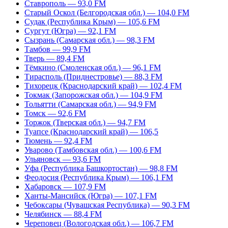
Ставрополь — 93,0 FM
Старый Оскол (Белгородская обл.) — 104,0 FM
Судак (Республика Крым) — 105,6 FM
Сургут (Югра) — 92,1 FM
Сызрань (Самарская обл.) — 98,3 FM
Тамбов — 99,9 FM
Тверь — 89,4 FM
Тёмкино (Смоленская обл.) — 96,1 FM
Тирасполь (Приднестровье) — 88,3 FM
Тихорецк (Краснодарский край) — 102,4 FM
Токмак (Запорожская обл.) — 104,9 FM
Тольятти (Самарская обл.) — 94,9 FM
Томск — 92,6 FM
Торжок (Тверская обл.) — 94,7 FM
Туапсе (Краснодарский край) — 106,5
Тюмень — 92,4 FM
Уварово (Тамбовская обл.) — 100,6 FM
Ульяновск — 93,6 FM
Уфа (Республика Башкортостан) — 98,8 FM
Феодосия (Республика Крым) — 106,1 FM
Хабаровск — 107,9 FM
Ханты-Мансийск (Югра) — 107,1 FM
Чебоксары (Чувашская Республика) — 90,3 FM
Челябинск — 88,4 FM
Череповец (Вологодская обл.) — 106,7 FM