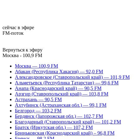
сейчас в эфире
FM-поток
Вернуться к эфиру
Москва - 100,9 FM
Москва — 100,9 FM
Абакан (Республика Хакасия) — 92,0 FM
Александровское (Ставропольский край) — 101,9 FM
Альметьевск (Республика Татарстан) — 99,6 FM
Анапа (Краснодарский край) — 90,5 FM
Арзгир (Ставропольский край) — 103,8 FM
Астрахань — 90,5 FM
Ахтубинск (Астраханская обл.) — 99,1 FM
Белгород — 103,2 FM
Бердянск (Запорожская обл.) — 102,7 FM
Благодарный (Ставропольский край) — 101,2 FM
Братск (Иркутская обл.) — 107,2 FM
Бриньковская (Краснодарский край) – 96,8 FM
Брянск — 98,2 FM