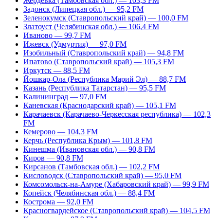
Жердевка (Тамбовская обл.) — 103,3 FM
Задонск (Липецкая обл.) — 95,2 FM
Зеленокумск (Ставропольский край) — 100,0 FM
Златоуст (Челябинская обл.) — 106,4 FM
Иваново — 99,7 FM
Ижевск (Удмуртия) — 97,0 FM
Изобильный (Ставропольский край) — 94,8 FM
Ипатово (Ставропольский край) — 105,3 FM
Иркутск — 88,5 FM
Йошкар-Ола (Республика Марий Эл) — 88,7 FM
Казань (Республика Татарстан) — 95,5 FM
Калининград — 97,0 FM
Каневская (Краснодарский край) — 105,1 FM
Карачаевск (Карачаево-Черкесская республика) — 102,3
FM
Кемерово — 104,3 FM
Керчь (Республика Крым) — 101,8 FM
Кинешма (Ивановская обл.) — 90,8 FM
Киров — 90,8 FM
Кирсанов (Тамбовская обл.) — 102,2 FM
Кисловодск (Ставропольский край) — 95,0 FM
Комсомольск-на-Амуре (Хабаровский край) — 99,9 FM
Копейск (Челябинская обл.) — 88,4 FM
Кострома — 92,0 FM
Красногвардейское (Ставропольский край) — 104,5 FM