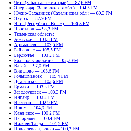
Чита (Забайкальский край) — 87,6 FM
Энергодар (Запорожская обл.) – 104,5 FM
Южно-Сахалинск (Сахалинская обл.) — 89,3 FM
Якутск — 87,9 FM
Ялта (Республика Крым) — 106,8 FM
Ярославль — 98,3 FM
Тюменская область:
Абатское — 103,8 FM
Аромашево — 103,5 FM
Байкалово — 105,5 FM
Бердюжье — 103,2 FM
Большое Сорокино — 102,7 FM
Вагай — 97,0 FM
Викулово — 103,6 FM
Голышманово — 105,4 FM
Демьянское — 102,6 FM
Ермаки — 103,3 FM
Заводоуковск — 103,3 FM
Ингаир — 103,2 FM
Исетское — 102,9 FM
Ишим — 104,9 FM
Казанское — 100,2 FM
Нагорный — 100,4 FM
Нижняя Тавда — 101,2 FM
Новоалександровка — 100,2 FM