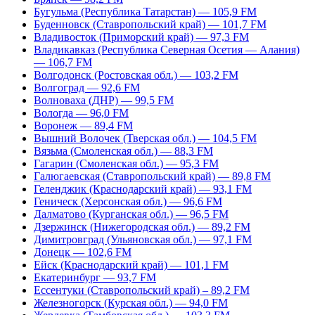
Бугульма (Республика Татарстан) — 105,9 FM
Буденновск (Ставропольский край) — 101,7 FM
Владивосток (Приморский край) — 97,3 FM
Владикавказ (Республика Северная Осетия — Алания)
— 106,7 FM
Волгодонск (Ростовская обл.) — 103,2 FM
Волгоград — 92,6 FM
Волноваха (ДНР) — 99,5 FM
Вологда — 96,0 FM
Воронеж — 89,4 FM
Вышний Волочек (Тверская обл.) — 104,5 FM
Вязьма (Смоленская обл.) — 88,3 FM
Гагарин (Смоленская обл.) — 95,3 FM
Галюгаевская (Ставропольский край) — 89,8 FM
Геленджик (Краснодарский край) — 93,1 FM
Геническ (Херсонская обл.) — 96,6 FM
Далматово (Курганская обл.) — 96,5 FM
Дзержинск (Нижегородская обл.) — 89,2 FM
Димитровград (Ульяновская обл.) — 97,1 FM
Донецк — 102,6 FM
Ейск (Краснодарский край) — 101,1 FM
Екатеринбург — 93,7 FM
Ессентуки (Ставропольский край) – 89,2 FM
Железногорск (Курская обл.) — 94,0 FM