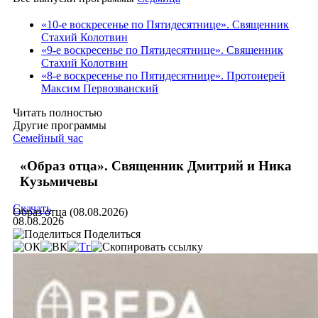
«10-е воскресенье по Пятидесятнице». Священник
Стахий Колотвин
«9-е воскресенье по Пятидесятнице». Священник
Стахий Колотвин
«8-е воскресенье по Пятидесятнице». Протоиерей
Максим Первозванский
Читать полностью
Другие программы
Семейный час
«Образ отца». Священник Дмитрий и Ника
Кузьмичевы
Скачать
Образ отца (08.08.2026)
08.08.2026
Поделиться