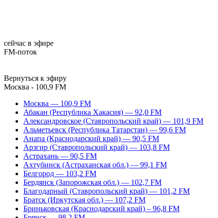
сейчас в эфире
FM-поток
Вернуться к эфиру
Москва - 100,9 FM
Москва — 100,9 FM
Абакан (Республика Хакасия) — 92,0 FM
Александровское (Ставропольский край) — 101,9 FM
Альметьевск (Республика Татарстан) — 99,6 FM
Анапа (Краснодарский край) — 90,5 FM
Арзгир (Ставропольский край) — 103,8 FM
Астрахань — 90,5 FM
Ахтубинск (Астраханская обл.) — 99,1 FM
Белгород — 103,2 FM
Бердянск (Запорожская обл.) — 102,7 FM
Благодарный (Ставропольский край) — 101,2 FM
Братск (Иркутская обл.) — 107,2 FM
Бриньковская (Краснодарский край) – 96,8 FM
Брянск — 98,2 FM