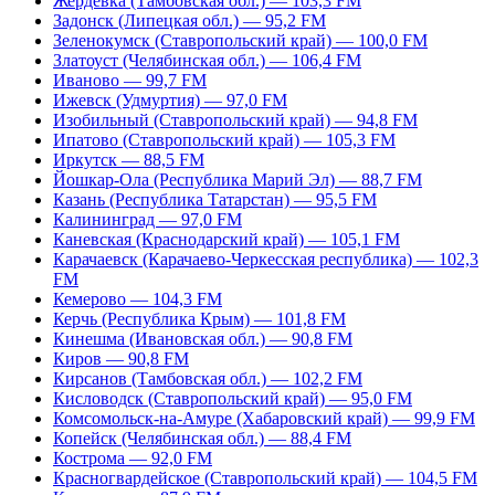
Жердевка (Тамбовская обл.) — 103,3 FM
Задонск (Липецкая обл.) — 95,2 FM
Зеленокумск (Ставропольский край) — 100,0 FM
Златоуст (Челябинская обл.) — 106,4 FM
Иваново — 99,7 FM
Ижевск (Удмуртия) — 97,0 FM
Изобильный (Ставропольский край) — 94,8 FM
Ипатово (Ставропольский край) — 105,3 FM
Иркутск — 88,5 FM
Йошкар-Ола (Республика Марий Эл) — 88,7 FM
Казань (Республика Татарстан) — 95,5 FM
Калининград — 97,0 FM
Каневская (Краснодарский край) — 105,1 FM
Карачаевск (Карачаево-Черкесская республика) — 102,3
FM
Кемерово — 104,3 FM
Керчь (Республика Крым) — 101,8 FM
Кинешма (Ивановская обл.) — 90,8 FM
Киров — 90,8 FM
Кирсанов (Тамбовская обл.) — 102,2 FM
Кисловодск (Ставропольский край) — 95,0 FM
Комсомольск-на-Амуре (Хабаровский край) — 99,9 FM
Копейск (Челябинская обл.) — 88,4 FM
Кострома — 92,0 FM
Красногвардейское (Ставропольский край) — 104,5 FM