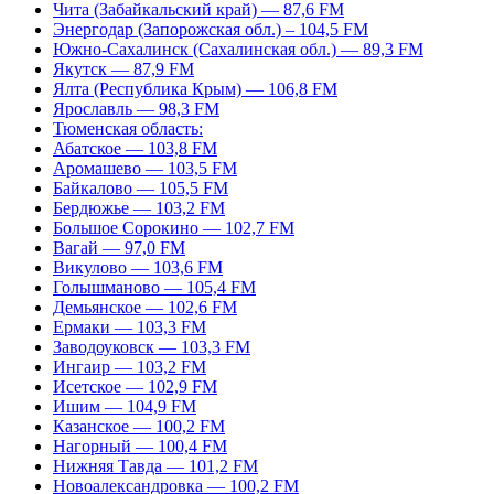
Чита (Забайкальский край) — 87,6 FM
Энергодар (Запорожская обл.) – 104,5 FM
Южно-Сахалинск (Сахалинская обл.) — 89,3 FM
Якутск — 87,9 FM
Ялта (Республика Крым) — 106,8 FM
Ярославль — 98,3 FM
Тюменская область:
Абатское — 103,8 FM
Аромашево — 103,5 FM
Байкалово — 105,5 FM
Бердюжье — 103,2 FM
Большое Сорокино — 102,7 FM
Вагай — 97,0 FM
Викулово — 103,6 FM
Голышманово — 105,4 FM
Демьянское — 102,6 FM
Ермаки — 103,3 FM
Заводоуковск — 103,3 FM
Ингаир — 103,2 FM
Исетское — 102,9 FM
Ишим — 104,9 FM
Казанское — 100,2 FM
Нагорный — 100,4 FM
Нижняя Тавда — 101,2 FM
Новоалександровка — 100,2 FM