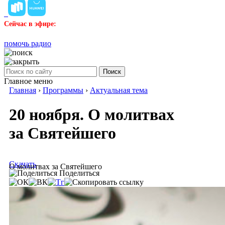
Сейчас в эфире:
помочь радио
Поиск
Главное меню
Главная
›
Программы
›
Актуальная тема
20 ноября. О молитвах
за Святейшего
Скачать
О молитвах за Святейшего
Поделиться