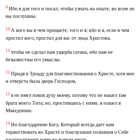
9
Ибо я для того и писал, чтобы узнать на опыте, во всем ли
вы послушны.
10
А кого вы в чем прощаете, того и я; ибо и я, если в чем
простил кого, простил для вас от лица Христова,
11
чтобы не сделал нам ущерба сатана, ибо нам не
безызвестны его умыслы.
12
Придя в Троаду для благовествования о Христе, хотя мне
и отверста была дверь Господом,
13
я не имел покоя духу моему, потому что не нашел там
брата моего Тита; но, простившись с ними, я пошел в
Македонию.
14
Но благодарение Богу, Который всегда дает нам
торжествовать во Христе и благоухание познания о Себе
распространяет нами во всяком месте.