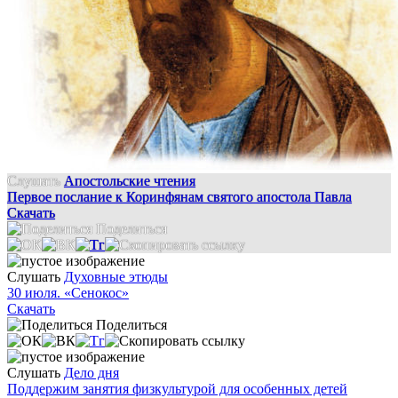
Слушать
Апостольские чтения
Первое послание к Коринфянам святого апостола Павла
Скачать
Поделиться
Слушать
Духовные этюды
30 июля. «Сенокос»
Скачать
Поделиться
Слушать
Дело дня
Поддержим занятия физкультурой для особенных детей