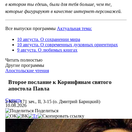
в котором ты едешь, были для тебя больше, чем те,
которые фигурируют в качестве интернет-персонажей.
Все выпуски программы
Актуальная тема:
10 августа. О сохранении мира
10 августа. О современных духовных ориентирах
9 августа. О любимых книгах
Читать полностью
Другие программы
Апостольские чтения
Второе послание к Коринфянам святого
апостола Павла
Скачать
2 Кор., 171 зач., II, 3-15 (о. Дмитрий Барицкий)
10.08.2026
Поделиться