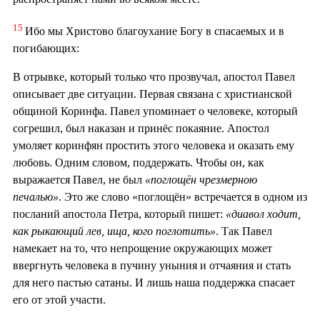
15
Ибо мы Христово благоухание Богу в спасаемых и в
погибающих:
В отрывке, который только что прозвучал, апостол Павел
описывает две ситуации. Первая связана с христианской
общиной Коринфа. Павел упоминает о человеке, который
согрешил, был наказан и принёс покаяние. Апостол
умоляет коринфян простить этого человека и оказать ему
любовь. Одним словом, поддержать. Чтобы он, как
выражается Павел, не был
«поглощён чрезмерною
печалью»
. Это же слово «поглощён» встречается в одном из
посланий апостола Петра, который пишет:
«диавол ходит,
как рыкающий лев, ища, кого поглотить»
. Так Павел
намекает на то, что непрощение окружающих может
ввергнуть человека в пучину уныния и отчаяния и стать
для него пастью сатаны. И лишь наша поддержка спасает
его от этой участи.