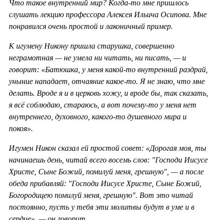
Что такое внутренний мир? Когда-то мне пришлось
слушать лекцию профессора Алексея Ильича Осипова. Мне
понравился очень простой и лаконичный пример.
К игумену Никону пришла старушка, совершенно
неграмотная — не умела ни читать, ни писать, — и
говорит: «Батюшка, у меня какой-то внутренний раздрай,
уныние нападает, отчаяние какое-то. Я не знаю, что мне
делать. Вроде я и в церковь хожу, и вроде бы, так сказать,
я всё соблюдаю, стараюсь, а вот почему-то у меня нет
внутреннего, духовного, какого-то душевного мира и
покоя».
Игумен Никон сказал ей простой совет: «Дорогая моя, ты
начинаешь день, читай всего восемь слов: "Господи Иисусе
Христе, Сыне Божий, помилуй меня, грешную", — а после
обеда прибавляй: "Господи Иисусе Христе, Сыне Божий,
Богородицею помилуй меня, грешную". Вот это читай
постоянно, пусть у тебя эти молитвы будут в уме и в
сердце», — он говорит.