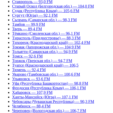
Ставрополь — 93,0 FM
Старый Оскол (Белгородская обл.) — 104,0 FM
Судак (Республика Крым) — 105,6 FM
Сургут (Югра) — 92,1 FM
Сызрань (Самарская обл.) — 98,3 FM
Тамбов — 99,9 FM
Тверь — 89,4 FM
Тёмкино (Смоленская обл.) — 96,1 FM
Тирасполь (Приднестровье) — 88,3 FM
Тихорецк (Краснодарский край) — 102,4 FM
Токмак (Запорожская обл.) — 104,9 FM
Тольятти (Самарская обл.) — 94,9 FM
Томск — 92,6 FM
Торжок (Тверская обл.) — 94,7 FM
Туапсе (Краснодарский край) — 106,5
Тюмень — 92,4 FM
Уварово (Тамбовская обл.) — 100,6 FM
Ульяновск — 93,6 FM
Уфа (Республика Башкортостан) — 98,8 FM
Феодосия (Республика Крым) — 106,1 FM
Хабаровск — 107,9 FM
Ханты-Мансийск (Югра) — 107,1 FM
Чебоксары (Чувашская Республика) — 90,3 FM
Челябинск — 88,4 FM
Череповец (Вологодская обл.) — 106,7 FM