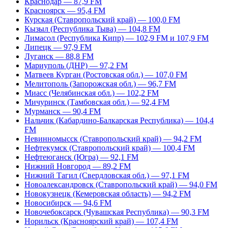
Краснодар — 87,9 FM
Красноярск — 95,4 FM
Курская (Ставропольский край) — 100,0 FM
Кызыл (Республика Тыва) — 104,8 FM
Лимасол (Республика Кипр) — 102,9 FM и 107,9 FM
Липецк — 97,9 FM
Луганск — 88,8 FM
Мариуполь (ДНР) — 97,2 FM
Матвеев Курган (Ростовская обл.) — 107,0 FM
Мелитополь (Запорожская обл.) — 96,7 FM
Миасс (Челябинская обл.) — 102,2 FM
Мичуринск (Тамбовская обл.) — 92,4 FM
Мурманск — 90,4 FM
Нальчик (Кабардино-Балкарская Республика) — 104,4
FM
Невинномысск (Ставропольский край) — 94,2 FM
Нефтекумск (Ставропольский край) — 100,4 FM
Нефтеюганск (Югра) — 92,1 FM
Нижний Новгород — 89,2 FM
Нижний Тагил (Свердловская обл.) — 97,1 FM
Новоалександровск (Ставропольский край) — 94,0 FM
Новокузнецк (Кемеровская область) — 94,2 FM
Новосибирск — 94,6 FM
Новочебоксарск (Чувашская Республика) — 90,3 FM
Норильск (Красноярский край) — 107,4 FM