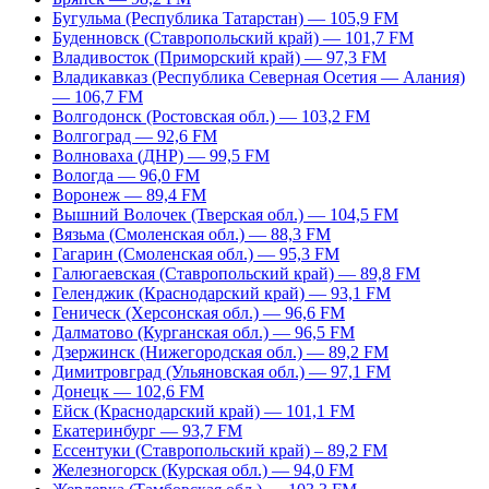
Бугульма (Республика Татарстан) — 105,9 FM
Буденновск (Ставропольский край) — 101,7 FM
Владивосток (Приморский край) — 97,3 FM
Владикавказ (Республика Северная Осетия — Алания)
— 106,7 FM
Волгодонск (Ростовская обл.) — 103,2 FM
Волгоград — 92,6 FM
Волноваха (ДНР) — 99,5 FM
Вологда — 96,0 FM
Воронеж — 89,4 FM
Вышний Волочек (Тверская обл.) — 104,5 FM
Вязьма (Смоленская обл.) — 88,3 FM
Гагарин (Смоленская обл.) — 95,3 FM
Галюгаевская (Ставропольский край) — 89,8 FM
Геленджик (Краснодарский край) — 93,1 FM
Геническ (Херсонская обл.) — 96,6 FM
Далматово (Курганская обл.) — 96,5 FM
Дзержинск (Нижегородская обл.) — 89,2 FM
Димитровград (Ульяновская обл.) — 97,1 FM
Донецк — 102,6 FM
Ейск (Краснодарский край) — 101,1 FM
Екатеринбург — 93,7 FM
Ессентуки (Ставропольский край) – 89,2 FM
Железногорск (Курская обл.) — 94,0 FM