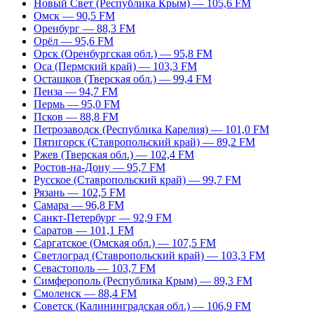
Новый Свет (Республика Крым) — 105,6 FM
Омск — 90,5 FM
Оренбург — 88,3 FM
Орёл — 95,6 FM
Орск (Оренбургская обл.) — 95,8 FM
Оса (Пермский край) — 103,3 FM
Осташков (Тверская обл.) — 99,4 FM
Пенза — 94,7 FM
Пермь — 95,0 FM
Псков — 88,8 FM
Петрозаводск (Республика Карелия) — 101,0 FM
Пятигорск (Ставропольский край) — 89,2 FM
Ржев (Тверская обл.) — 102,4 FM
Ростов-на-Дону — 95,7 FM
Русское (Ставропольский край) — 99,7 FM
Рязань — 102,5 FM
Самара — 96,8 FM
Санкт-Петербург — 92,9 FM
Саратов — 101,1 FM
Саргатское (Омская обл.) — 107,5 FM
Светлоград (Ставропольский край) — 103,3 FM
Севастополь — 103,7 FM
Симферополь (Республика Крым) — 89,3 FM
Смоленск — 88,4 FM
Советск (Калининградская обл.) — 106,9 FM