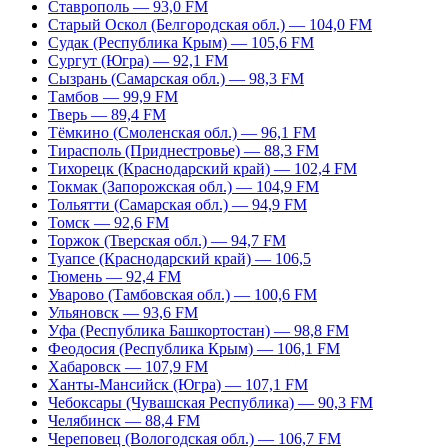
Ставрополь — 93,0 FM
Старый Оскол (Белгородская обл.) — 104,0 FM
Судак (Республика Крым) — 105,6 FM
Сургут (Югра) — 92,1 FM
Сызрань (Самарская обл.) — 98,3 FM
Тамбов — 99,9 FM
Тверь — 89,4 FM
Тёмкино (Смоленская обл.) — 96,1 FM
Тирасполь (Приднестровье) — 88,3 FM
Тихорецк (Краснодарский край) — 102,4 FM
Токмак (Запорожская обл.) — 104,9 FM
Тольятти (Самарская обл.) — 94,9 FM
Томск — 92,6 FM
Торжок (Тверская обл.) — 94,7 FM
Туапсе (Краснодарский край) — 106,5
Тюмень — 92,4 FM
Уварово (Тамбовская обл.) — 100,6 FM
Ульяновск — 93,6 FM
Уфа (Республика Башкортостан) — 98,8 FM
Феодосия (Республика Крым) — 106,1 FM
Хабаровск — 107,9 FM
Ханты-Мансийск (Югра) — 107,1 FM
Чебоксары (Чувашская Республика) — 90,3 FM
Челябинск — 88,4 FM
Череповец (Вологодская обл.) — 106,7 FM