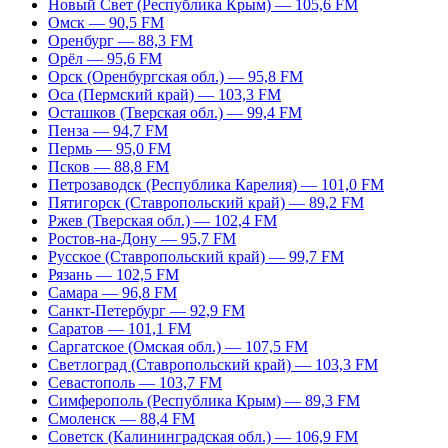
Новый Свет (Республика Крым) — 105,6 FM
Омск — 90,5 FM
Оренбург — 88,3 FM
Орёл — 95,6 FM
Орск (Оренбургская обл.) — 95,8 FM
Оса (Пермский край) — 103,3 FM
Осташков (Тверская обл.) — 99,4 FM
Пенза — 94,7 FM
Пермь — 95,0 FM
Псков — 88,8 FM
Петрозаводск (Республика Карелия) — 101,0 FM
Пятигорск (Ставропольский край) — 89,2 FM
Ржев (Тверская обл.) — 102,4 FM
Ростов-на-Дону — 95,7 FM
Русское (Ставропольский край) — 99,7 FM
Рязань — 102,5 FM
Самара — 96,8 FM
Санкт-Петербург — 92,9 FM
Саратов — 101,1 FM
Саргатское (Омская обл.) — 107,5 FM
Светлоград (Ставропольский край) — 103,3 FM
Севастополь — 103,7 FM
Симферополь (Республика Крым) — 89,3 FM
Смоленск — 88,4 FM
Советск (Калининградская обл.) — 106,9 FM