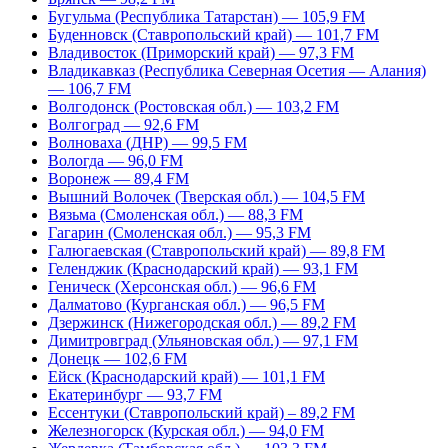
Бугульма (Республика Татарстан) — 105,9 FM
Буденновск (Ставропольский край) — 101,7 FM
Владивосток (Приморский край) — 97,3 FM
Владикавказ (Республика Северная Осетия — Алания)
— 106,7 FM
Волгодонск (Ростовская обл.) — 103,2 FM
Волгоград — 92,6 FM
Волноваха (ДНР) — 99,5 FM
Вологда — 96,0 FM
Воронеж — 89,4 FM
Вышний Волочек (Тверская обл.) — 104,5 FM
Вязьма (Смоленская обл.) — 88,3 FM
Гагарин (Смоленская обл.) — 95,3 FM
Галюгаевская (Ставропольский край) — 89,8 FM
Геленджик (Краснодарский край) — 93,1 FM
Геническ (Херсонская обл.) — 96,6 FM
Далматово (Курганская обл.) — 96,5 FM
Дзержинск (Нижегородская обл.) — 89,2 FM
Димитровград (Ульяновская обл.) — 97,1 FM
Донецк — 102,6 FM
Ейск (Краснодарский край) — 101,1 FM
Екатеринбург — 93,7 FM
Ессентуки (Ставропольский край) – 89,2 FM
Железногорск (Курская обл.) — 94,0 FM