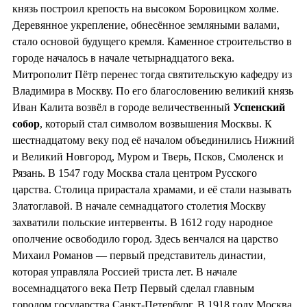
князь построил крепость на высоком Боровицком холме.
Деревянное укрепление, обнесённое земляными валами,
стало основой будущего кремля. Каменное строительство в
городе началось в начале четырнадцатого века.
Митрополит Пётр перенес тогда святительскую кафедру из
Владимира в Москву. По его благословению великий князь
Иван Калита возвёл в городе величественный
Успенский
собор
, который стал символом возвышения Москвы. К
шестнадцатому веку под её началом объединились Нижний
и Великий Новгород, Муром и Тверь, Псков, Смоленск и
Рязань. В 1547 году Москва стала центром Русского
царства. Столица прирастала храмами, и её стали называть
Златоглавой. В начале семнадцатого столетия Москву
захватили польские интервенты. В 1612 году народное
ополчение освободило город. Здесь венчался на царство
Михаил Романов — первый представитель династии,
которая управляла Россией триста лет. В начале
восемнадцатого века Петр Первый сделал главным
городом государства Санкт-Петербург. В 1918 году Москва