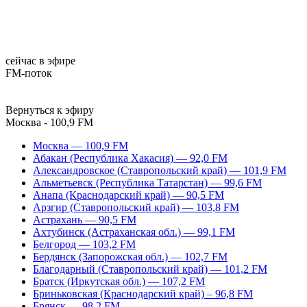
сейчас в эфире
FM-поток
Вернуться к эфиру
Москва - 100,9 FM
Москва — 100,9 FM
Абакан (Республика Хакасия) — 92,0 FM
Александровское (Ставропольский край) — 101,9 FM
Альметьевск (Республика Татарстан) — 99,6 FM
Анапа (Краснодарский край) — 90,5 FM
Арзгир (Ставропольский край) — 103,8 FM
Астрахань — 90,5 FM
Ахтубинск (Астраханская обл.) — 99,1 FM
Белгород — 103,2 FM
Бердянск (Запорожская обл.) — 102,7 FM
Благодарный (Ставропольский край) — 101,2 FM
Братск (Иркутская обл.) — 107,2 FM
Бриньковская (Краснодарский край) – 96,8 FM
Брянск — 98,2 FM