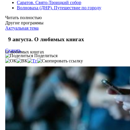
Саратов. Свято-Троицкий собор
Волноваха (ДНР). Путешествие по городу
Читать полностью
Другие программы
Актуальная тема
9 августа. О любимых книгах
Скачать
О любимых книгах
Поделиться