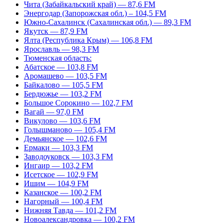
Чита (Забайкальский край) — 87,6 FM
Энергодар (Запорожская обл.) – 104,5 FM
Южно-Сахалинск (Сахалинская обл.) — 89,3 FM
Якутск — 87,9 FM
Ялта (Республика Крым) — 106,8 FM
Ярославль — 98,3 FM
Тюменская область:
Абатское — 103,8 FM
Аромашево — 103,5 FM
Байкалово — 105,5 FM
Бердюжье — 103,2 FM
Большое Сорокино — 102,7 FM
Вагай — 97,0 FM
Викулово — 103,6 FM
Голышманово — 105,4 FM
Демьянское — 102,6 FM
Ермаки — 103,3 FM
Заводоуковск — 103,3 FM
Ингаир — 103,2 FM
Исетское — 102,9 FM
Ишим — 104,9 FM
Казанское — 100,2 FM
Нагорный — 100,4 FM
Нижняя Тавда — 101,2 FM
Новоалександровка — 100,2 FM