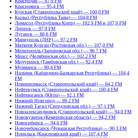
Краснодар — 87,9 FM
Красноярск — 95,4 FM
Курская (Ставропольский край) — 100,0 FM
Кызыл (Республика Тыва) — 104,8 FM
Лимасол (Республика Кипр) — 102,9 FM и 107,9 FM
Липецк — 97,9 FM
Луганск — 88,8 FM
Мариуполь (ДНР) — 97,2 FM
Матвеев Курган (Ростовская обл.) — 107,0 FM
Мелитополь (Запорожская обл.) — 96,7 FM
Миасс (Челябинская обл.) — 102,2 FM
Мичуринск (Тамбовская обл.) — 92,4 FM
Мурманск — 90,4 FM
Нальчик (Кабардино-Балкарская Республика) — 104,4
FM
Невинномысск (Ставропольский край) — 94,2 FM
Нефтекумск (Ставропольский край) — 100,4 FM
Нефтеюганск (Югра) — 92,1 FM
Нижний Новгород — 89,2 FM
Нижний Тагил (Свердловская обл.) — 97,1 FM
Новоалександровск (Ставропольский край) — 94,0 FM
Новокузнецк (Кемеровская область) — 94,2 FM
Новосибирск — 94,6 FM
Новочебоксарск (Чувашская Республика) — 90,3 FM
Норильск (Красноярский край) — 107,4 FM