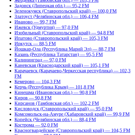
Жердевка (Тамбовская обл.) — 103,3 FM
Задонск (Липецкая обл.) — 95,2 FM
Зеленокумск (Ставропольский край) — 100,0 FM
Златоуст (Челябинская обл.) — 106,4 FM
Иваново — 99,7 FM
Ижевск (Удмуртия) — 97,0 FM
Изобильный (Ставропольский край) — 94,8 FM
Ипатово (Ставропольский край) — 105,3 FM
Иркутск — 88,5 FM
Йошкар-Ола (Республика Марий Эл) — 88,7 FM
Казань (Республика Татарстан) — 95,5 FM
Калининград — 97,0 FM
Каневская (Краснодарский край) — 105,1 FM
Карачаевск (Карачаево-Черкесская республика) — 102,3
FM
Кемерово — 104,3 FM
Керчь (Республика Крым) — 101,8 FM
Кинешма (Ивановская обл.) — 90,8 FM
Киров — 90,8 FM
Кирсанов (Тамбовская обл.) — 102,2 FM
Кисловодск (Ставропольский край) — 95,0 FM
Комсомольск-на-Амуре (Хабаровский край) — 99,9 FM
Копейск (Челябинская обл.) — 88,4 FM
Кострома — 92,0 FM
Красногвардейское (Ставропольский край) — 104,5 FM