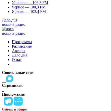
Упорово — 106,8 FM
Черное — 100,3 FM
Ярково — 103,4 FM
Дело дня
помочь радио
помочь радио
Программы
Расписание
Авторы
Дело дня
О нас
Социальные сети
Стриминги
Приложение
Сейчас в эфире: