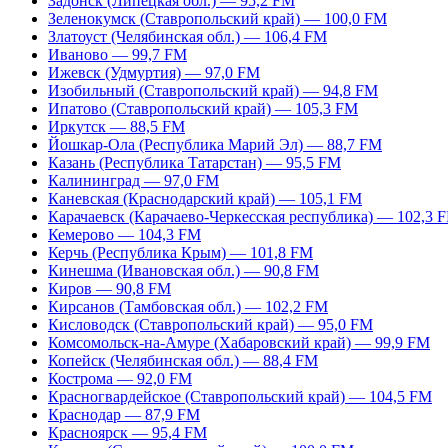
Задонск (Липецкая обл.) — 95,2 FM
Зеленокумск (Ставропольский край) — 100,0 FM
Златоуст (Челябинская обл.) — 106,4 FM
Иваново — 99,7 FM
Ижевск (Удмуртия) — 97,0 FM
Изобильный (Ставропольский край) — 94,8 FM
Ипатово (Ставропольский край) — 105,3 FM
Иркутск — 88,5 FM
Йошкар-Ола (Республика Марий Эл) — 88,7 FM
Казань (Республика Татарстан) — 95,5 FM
Калининград — 97,0 FM
Каневская (Краснодарский край) — 105,1 FM
Карачаевск (Карачаево-Черкесская республика) — 102,3 
Кемерово — 104,3 FM
Керчь (Республика Крым) — 101,8 FM
Кинешма (Ивановская обл.) — 90,8 FM
Киров — 90,8 FM
Кирсанов (Тамбовская обл.) — 102,2 FM
Кисловодск (Ставропольский край) — 95,0 FM
Комсомольск-на-Амуре (Хабаровский край) — 99,9 FM
Копейск (Челябинская обл.) — 88,4 FM
Кострома — 92,0 FM
Красногвардейское (Ставропольский край) — 104,5 FM
Краснодар — 87,9 FM
Красноярск — 95,4 FM