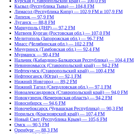
Курская (Ставропольский край) — 100,0 FM
Кызыл (Республика Тыва) — 104,8 FM
Лимасол (Республика Кипр) — 102,9 FM и 107,9 FM
Липецк — 97,9 FM
Луганск — 88,8 FM
Мариуполь (ДНР) — 97,2 FM
Матвеев Курган (Ростовская обл.) — 107,0 FM
Мелитополь (Запорожская обл.) — 96,7 FM
Миасс (Челябинская обл.) — 102,2 FM
Мичуринск (Тамбовская обл.) — 92,4 FM
Мурманск — 90,4 FM
Нальчик (Кабардино-Балкарская Республика) — 104,4 FM
Невинномысск (Ставропольский край) — 94,2 FM
Нефтекумск (Ставропольский край) — 100,4 FM
Нефтеюганск (Югра) — 92,1 FM
Нижний Новгород — 89,2 FM
Нижний Тагил (Свердловская обл.) — 97,1 FM
Новоалександровск (Ставропольский край) — 94,0 FM
Новокузнецк (Кемеровская область) — 94,2 FM
Новосибирск — 94,6 FM
Новочебоксарск (Чувашская Республика) — 90,3 FM
Норильск (Красноярский край) — 107,4 FM
Новый Свет (Республика Крым) — 105,6 FM
Омск — 90,5 FM
Оренбург — 88,3 FM