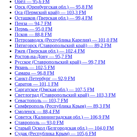
Орёл — 95,6 FM
Орск (Оренбургская обл.) — 95,8 FM
Оса (Пермский край) — 103,3 FM
Осташков (Тверская обл.) — 99,4 FM
Пенза — 94,7 FM
Пермь — 95,0 FM
Псков — 88,8 FM
Петрозаводск (Республика Карелия) — 101,0 FM
Пятигорск (Ставропольский край) — 89,2 FM
Ржев (Тверская обл.) — 102,4 FM
Ростов-на-Дону — 95,7 FM
Русское (Ставропольский край) — 99,7 FM
Рязань — 102,5 FM
Самара — 96,8 FM
Санкт-Петербург — 92,9 FM
Саратов — 101,1 FM
Саргатское (Омская обл.) — 107,5 FM
Светлоград (Ставропольский край) — 103,3 FM
Севастополь — 103,7 FM
Симферополь (Республика Крым) — 89,3 FM
Смоленск — 88,4 FM
Советск (Калининградская обл.) — 106,9 FM
Ставрополь — 93,0 FM
Старый Оскол (Белгородская обл.) — 104,0 FM
Судак (Республика Крым) — 105,6 FM