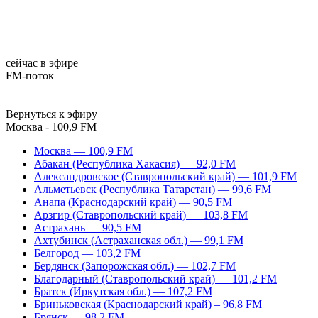
сейчас в эфире
FM-поток
Вернуться к эфиру
Москва - 100,9 FM
Москва — 100,9 FM
Абакан (Республика Хакасия) — 92,0 FM
Александровское (Ставропольский край) — 101,9 FM
Альметьевск (Республика Татарстан) — 99,6 FM
Анапа (Краснодарский край) — 90,5 FM
Арзгир (Ставропольский край) — 103,8 FM
Астрахань — 90,5 FM
Ахтубинск (Астраханская обл.) — 99,1 FM
Белгород — 103,2 FM
Бердянск (Запорожская обл.) — 102,7 FM
Благодарный (Ставропольский край) — 101,2 FM
Братск (Иркутская обл.) — 107,2 FM
Бриньковская (Краснодарский край) – 96,8 FM
Брянск — 98,2 FM