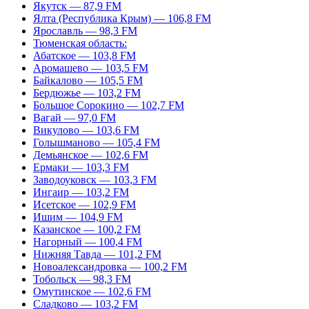
Якутск — 87,9 FM
Ялта (Республика Крым) — 106,8 FM
Ярославль — 98,3 FM
Тюменская область:
Абатское — 103,8 FM
Аромашево — 103,5 FM
Байкалово — 105,5 FM
Бердюжье — 103,2 FM
Большое Сорокино — 102,7 FM
Вагай — 97,0 FM
Викулово — 103,6 FM
Голышманово — 105,4 FM
Демьянское — 102,6 FM
Ермаки — 103,3 FM
Заводоуковск — 103,3 FM
Ингаир — 103,2 FM
Исетское — 102,9 FM
Ишим — 104,9 FM
Казанское — 100,2 FM
Нагорный — 100,4 FM
Нижняя Тавда — 101,2 FM
Новоалександровка — 100,2 FM
Тобольск — 98,3 FM
Омутинское — 102,6 FM
Сладково — 103,2 FM