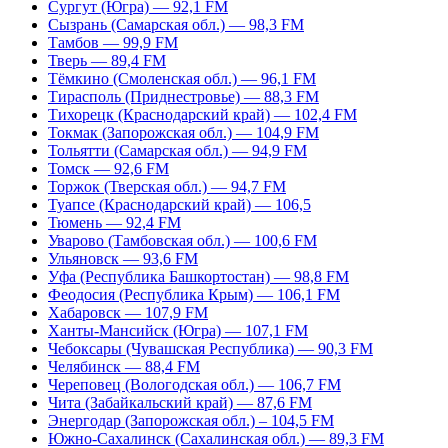
Сургут (Югра) — 92,1 FM
Сызрань (Самарская обл.) — 98,3 FM
Тамбов — 99,9 FM
Тверь — 89,4 FM
Тёмкино (Смоленская обл.) — 96,1 FM
Тирасполь (Приднестровье) — 88,3 FM
Тихорецк (Краснодарский край) — 102,4 FM
Токмак (Запорожская обл.) — 104,9 FM
Тольятти (Самарская обл.) — 94,9 FM
Томск — 92,6 FM
Торжок (Тверская обл.) — 94,7 FM
Туапсе (Краснодарский край) — 106,5
Тюмень — 92,4 FM
Уварово (Тамбовская обл.) — 100,6 FM
Ульяновск — 93,6 FM
Уфа (Республика Башкортостан) — 98,8 FM
Феодосия (Республика Крым) — 106,1 FM
Хабаровск — 107,9 FM
Ханты-Мансийск (Югра) — 107,1 FM
Чебоксары (Чувашская Республика) — 90,3 FM
Челябинск — 88,4 FM
Череповец (Вологодская обл.) — 106,7 FM
Чита (Забайкальский край) — 87,6 FM
Энергодар (Запорожская обл.) – 104,5 FM
Южно-Сахалинск (Сахалинская обл.) — 89,3 FM