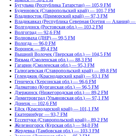
Бугульма (Республика Татарстан) — 105,9 FM
Буденновск (Ставропольский край) — 101,7 FM
Владивосток (Приморский край) — 97,3 FM
Владикавказ (Республика Северная Осетия — Алания) —
Волгодонск (Ростовская обл.) — 103,2 FM
Волгоград — 92,6 FM
Волноваха (ДНР) — 99,5 FM
Вологда — 96,0 FM
Воронеж — 89,4 FM
Вышний Волочек (Тверская обл.) — 104,5 FM
Вязьма (Смоленская обл.) — 88,3 FM
Гагарин (Смоленская обл.) — 95,3 FM
Галюгаевская (Ставропольский край) — 89,8 FM
Геленджик (Краснодарский край) — 93,1 FM
Геническ (Херсонская обл.) — 96,6 FM
Далматово (Курганская обл.) — 96,5 FM
Дзержинск (Нижегородская обл.) — 89,2 FM
Димитровград (Ульяновская обл.) — 97,1 FM
Донецк — 102,6 FM
Ейск (Краснодарский край) — 101,1 FM
Екатеринбург — 93,7 FM
Ессентуки (Ставропольский край) – 89,2 FM
Железногорск (Курская обл.) — 94,0 FM
Жердевка (Тамбовская обл.) — 103,3 FM