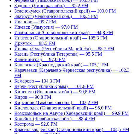
Жердевка (Тамбовская обл.) — 103,3 FM
Задонск (Липецкая обл.) — 95,2 FM
Зеленокумск (Ставропольский край) — 100,0 FM
Златоуст (Челябинская обл.) — 106,4 FM
Иваново — 99,7 FM
Ижевск (Удмуртия) — 97,0 FM
Изобильный (Ставропольский край) — 94,8 FM
Ипатово (Ставропольский край) — 105,3 FM
Иркутск — 88,5 FM
Йошкар-Ола (Республика Марий Эл) — 88,7 FM
Казань (Республика Татарстан) — 95,5 FM
Калининград — 97,0 FM
Каневская (Краснодарский край) — 105,1 FM
Карачаевск (Карачаево-Черкесская республика) — 102,3
FM
Кемерово — 104,3 FM
Керчь (Республика Крым) — 101,8 FM
Кинешма (Ивановская обл.) — 90,8 FM
Киров — 90,8 FM
Кирсанов (Тамбовская обл.) — 102,2 FM
Кисловодск (Ставропольский край) — 95,0 FM
Комсомольск-на-Амуре (Хабаровский край) — 99,9 FM
Копейск (Челябинская обл.) — 88,4 FM
Кострома — 92,0 FM
Красногвардейское (Ставропольский край) — 104,5 FM