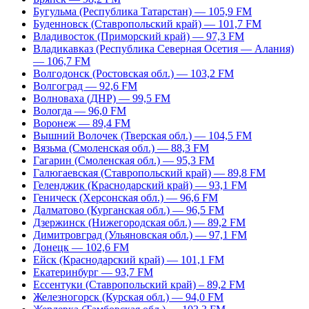
Бугульма (Республика Татарстан) — 105,9 FM
Буденновск (Ставропольский край) — 101,7 FM
Владивосток (Приморский край) — 97,3 FM
Владикавказ (Республика Северная Осетия — Алания)
— 106,7 FM
Волгодонск (Ростовская обл.) — 103,2 FM
Волгоград — 92,6 FM
Волноваха (ДНР) — 99,5 FM
Вологда — 96,0 FM
Воронеж — 89,4 FM
Вышний Волочек (Тверская обл.) — 104,5 FM
Вязьма (Смоленская обл.) — 88,3 FM
Гагарин (Смоленская обл.) — 95,3 FM
Галюгаевская (Ставропольский край) — 89,8 FM
Геленджик (Краснодарский край) — 93,1 FM
Геническ (Херсонская обл.) — 96,6 FM
Далматово (Курганская обл.) — 96,5 FM
Дзержинск (Нижегородская обл.) — 89,2 FM
Димитровград (Ульяновская обл.) — 97,1 FM
Донецк — 102,6 FM
Ейск (Краснодарский край) — 101,1 FM
Екатеринбург — 93,7 FM
Ессентуки (Ставропольский край) – 89,2 FM
Железногорск (Курская обл.) — 94,0 FM