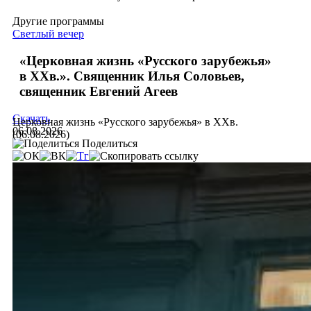
Другие программы
Светлый вечер
«Церковная жизнь «Русского зарубежья»
в ХХв.». Священник Илья Соловьев,
священник Евгений Агеев
Скачать
Церковная жизнь «Русского зарубежья» в ХХв.
06.08.2026
(06.08.2026)
Поделиться