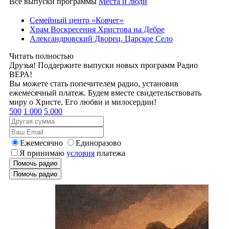
Все выпуски программы
Места и люди
Семейный центр «Ковчег»
Храм Воскресения Христова на Дебре
Александровский Дворец. Царское Село
Читать полностью
Друзья! Поддержите выпуски новых программ Радио
ВЕРА!
Вы можете стать попечителем радио, установив
ежемесячный платеж. Будем вместе свидетельствовать
миру о Христе, Его любви и милосердии!
500
1 000
5 000
Ежемесячно
Единоразово
Я принимаю
условия
платежа
Помочь радио
Помочь радио