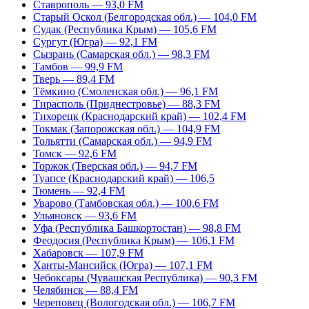
Ставрополь — 93,0 FM
Старый Оскол (Белгородская обл.) — 104,0 FM
Судак (Республика Крым) — 105,6 FM
Сургут (Югра) — 92,1 FM
Сызрань (Самарская обл.) — 98,3 FM
Тамбов — 99,9 FM
Тверь — 89,4 FM
Тёмкино (Смоленская обл.) — 96,1 FM
Тирасполь (Приднестровье) — 88,3 FM
Тихорецк (Краснодарский край) — 102,4 FM
Токмак (Запорожская обл.) — 104,9 FM
Тольятти (Самарская обл.) — 94,9 FM
Томск — 92,6 FM
Торжок (Тверская обл.) — 94,7 FM
Туапсе (Краснодарский край) — 106,5
Тюмень — 92,4 FM
Уварово (Тамбовская обл.) — 100,6 FM
Ульяновск — 93,6 FM
Уфа (Республика Башкортостан) — 98,8 FM
Феодосия (Республика Крым) — 106,1 FM
Хабаровск — 107,9 FM
Ханты-Мансийск (Югра) — 107,1 FM
Чебоксары (Чувашская Республика) — 90,3 FM
Челябинск — 88,4 FM
Череповец (Вологодская обл.) — 106,7 FM