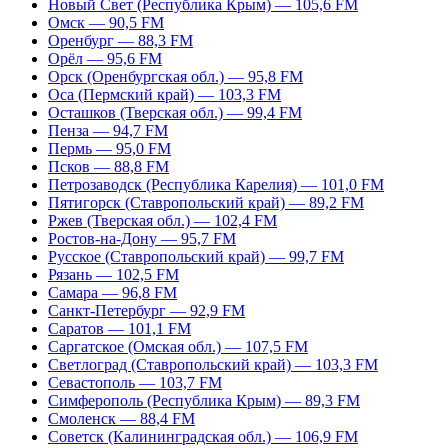
Новый Свет (Республика Крым) — 105,6 FM
Омск — 90,5 FM
Оренбург — 88,3 FM
Орёл — 95,6 FM
Орск (Оренбургская обл.) — 95,8 FM
Оса (Пермский край) — 103,3 FM
Осташков (Тверская обл.) — 99,4 FM
Пенза — 94,7 FM
Пермь — 95,0 FM
Псков — 88,8 FM
Петрозаводск (Республика Карелия) — 101,0 FM
Пятигорск (Ставропольский край) — 89,2 FM
Ржев (Тверская обл.) — 102,4 FM
Ростов-на-Дону — 95,7 FM
Русское (Ставропольский край) — 99,7 FM
Рязань — 102,5 FM
Самара — 96,8 FM
Санкт-Петербург — 92,9 FM
Саратов — 101,1 FM
Саргатское (Омская обл.) — 107,5 FM
Светлоград (Ставропольский край) — 103,3 FM
Севастополь — 103,7 FM
Симферополь (Республика Крым) — 89,3 FM
Смоленск — 88,4 FM
Советск (Калининградская обл.) — 106,9 FM