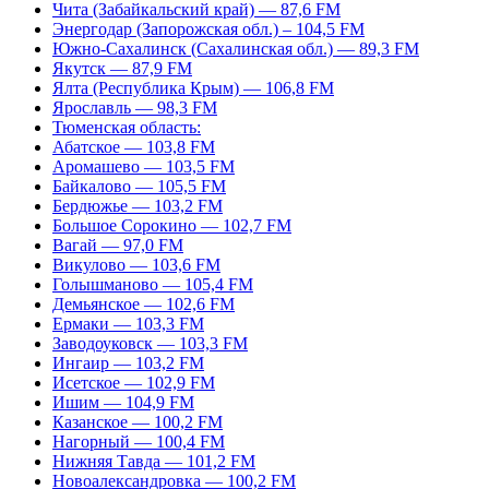
Чита (Забайкальский край) — 87,6 FM
Энергодар (Запорожская обл.) – 104,5 FM
Южно-Сахалинск (Сахалинская обл.) — 89,3 FM
Якутск — 87,9 FM
Ялта (Республика Крым) — 106,8 FM
Ярославль — 98,3 FM
Тюменская область:
Абатское — 103,8 FM
Аромашево — 103,5 FM
Байкалово — 105,5 FM
Бердюжье — 103,2 FM
Большое Сорокино — 102,7 FM
Вагай — 97,0 FM
Викулово — 103,6 FM
Голышманово — 105,4 FM
Демьянское — 102,6 FM
Ермаки — 103,3 FM
Заводоуковск — 103,3 FM
Ингаир — 103,2 FM
Исетское — 102,9 FM
Ишим — 104,9 FM
Казанское — 100,2 FM
Нагорный — 100,4 FM
Нижняя Тавда — 101,2 FM
Новоалександровка — 100,2 FM