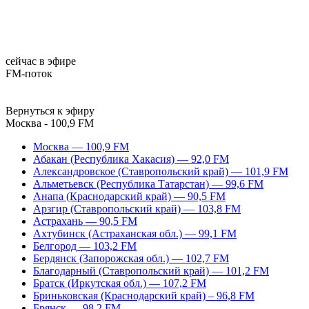
сейчас в эфире
FM-поток
Вернуться к эфиру
Москва - 100,9 FM
Москва — 100,9 FM
Абакан (Республика Хакасия) — 92,0 FM
Александровское (Ставропольский край) — 101,9 FM
Альметьевск (Республика Татарстан) — 99,6 FM
Анапа (Краснодарский край) — 90,5 FM
Арзгир (Ставропольский край) — 103,8 FM
Астрахань — 90,5 FM
Ахтубинск (Астраханская обл.) — 99,1 FM
Белгород — 103,2 FM
Бердянск (Запорожская обл.) — 102,7 FM
Благодарный (Ставропольский край) — 101,2 FM
Братск (Иркутская обл.) — 107,2 FM
Бриньковская (Краснодарский край) – 96,8 FM
Брянск — 98,2 FM