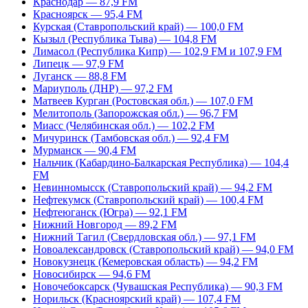
Краснодар — 87,9 FM
Красноярск — 95,4 FM
Курская (Ставропольский край) — 100,0 FM
Кызыл (Республика Тыва) — 104,8 FM
Лимасол (Республика Кипр) — 102,9 FM и 107,9 FM
Липецк — 97,9 FM
Луганск — 88,8 FM
Мариуполь (ДНР) — 97,2 FM
Матвеев Курган (Ростовская обл.) — 107,0 FM
Мелитополь (Запорожская обл.) — 96,7 FM
Миасс (Челябинская обл.) — 102,2 FM
Мичуринск (Тамбовская обл.) — 92,4 FM
Мурманск — 90,4 FM
Нальчик (Кабардино-Балкарская Республика) — 104,4
FM
Невинномысск (Ставропольский край) — 94,2 FM
Нефтекумск (Ставропольский край) — 100,4 FM
Нефтеюганск (Югра) — 92,1 FM
Нижний Новгород — 89,2 FM
Нижний Тагил (Свердловская обл.) — 97,1 FM
Новоалександровск (Ставропольский край) — 94,0 FM
Новокузнецк (Кемеровская область) — 94,2 FM
Новосибирск — 94,6 FM
Новочебоксарск (Чувашская Республика) — 90,3 FM
Норильск (Красноярский край) — 107,4 FM