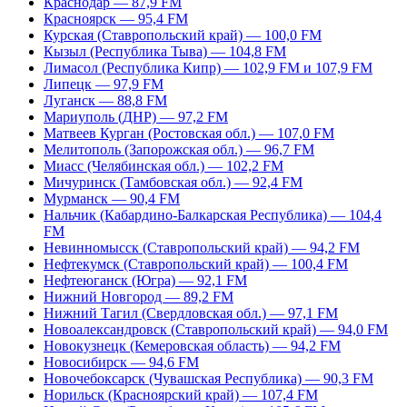
Краснодар — 87,9 FM
Красноярск — 95,4 FM
Курская (Ставропольский край) — 100,0 FM
Кызыл (Республика Тыва) — 104,8 FM
Лимасол (Республика Кипр) — 102,9 FM и 107,9 FM
Липецк — 97,9 FM
Луганск — 88,8 FM
Мариуполь (ДНР) — 97,2 FM
Матвеев Курган (Ростовская обл.) — 107,0 FM
Мелитополь (Запорожская обл.) — 96,7 FM
Миасс (Челябинская обл.) — 102,2 FM
Мичуринск (Тамбовская обл.) — 92,4 FM
Мурманск — 90,4 FM
Нальчик (Кабардино-Балкарская Республика) — 104,4
FM
Невинномысск (Ставропольский край) — 94,2 FM
Нефтекумск (Ставропольский край) — 100,4 FM
Нефтеюганск (Югра) — 92,1 FM
Нижний Новгород — 89,2 FM
Нижний Тагил (Свердловская обл.) — 97,1 FM
Новоалександровск (Ставропольский край) — 94,0 FM
Новокузнецк (Кемеровская область) — 94,2 FM
Новосибирск — 94,6 FM
Новочебоксарск (Чувашская Республика) — 90,3 FM
Норильск (Красноярский край) — 107,4 FM