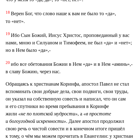
18
Верен Бог, что слово наше к вам не было то «да»,
то «нет».
19
Ибо Сын Божий, Иисус Христос, проповеданный у вас
нами, мною и Силуаном и Тимофеем, не был «да» и «нет»;
но в Нем было «да»,-
20
ибо все обетования Божии в Нем «да» и в Нем «аминь»,-
в славу Божию, через нас.
Обращаясь к христианам Коринфа, апостол Павел не стал
вспоминать свои добрые дела, свои подвиги, свои труды,
он указал на собственную совесть и написал, что он сам
и его спутники во время пребывания в Коринфе
жили
«не по плотской мудрости»
, а
«в простоте
и богоугодной искренности»
. Далее апостол продолжил
свою речь о чистой совести и в конечном итоге пришёл
к тому, о чём мы можем прочитать в Евангелии: у христиан