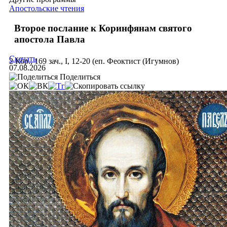
Апостольские чтения
Второе послание к Коринфянам святого
апостола Павла
Скачать
2 Кор., 169 зач., I, 12-20 (еп. Феоктист (Игумнов)
07.08.2026
Поделиться