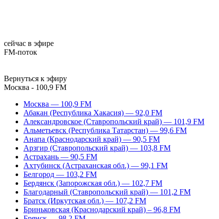
сейчас в эфире
FM-поток
Вернуться к эфиру
Москва - 100,9 FM
Москва — 100,9 FM
Абакан (Республика Хакасия) — 92,0 FM
Александровское (Ставропольский край) — 101,9 FM
Альметьевск (Республика Татарстан) — 99,6 FM
Анапа (Краснодарский край) — 90,5 FM
Арзгир (Ставропольский край) — 103,8 FM
Астрахань — 90,5 FM
Ахтубинск (Астраханская обл.) — 99,1 FM
Белгород — 103,2 FM
Бердянск (Запорожская обл.) — 102,7 FM
Благодарный (Ставропольский край) — 101,2 FM
Братск (Иркутская обл.) — 107,2 FM
Бриньковская (Краснодарский край) – 96,8 FM
Брянск — 98,2 FM