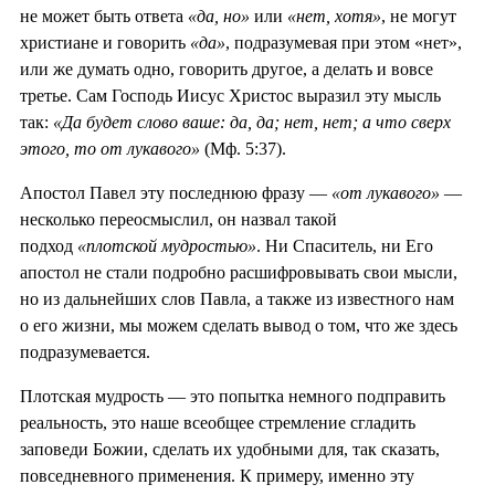
не может быть ответа
«да, но»
или
«нет, хотя»
, не могут
христиане и говорить
«да»
, подразумевая при этом «нет»,
или же думать одно, говорить другое, а делать и вовсе
третье. Сам Господь Иисус Христос выразил эту мысль
так:
«Да будет слово ваше: да, да; нет, нет; а что сверх
этого, то от лукавого»
(Мф. 5:37).
Апостол Павел эту последнюю фразу —
«от лукавого»
—
несколько переосмыслил, он назвал такой
подход
«плотской мудростью»
. Ни Спаситель, ни Его
апостол не стали подробно расшифровывать свои мысли,
но из дальнейших слов Павла, а также из известного нам
о его жизни, мы можем сделать вывод о том, что же здесь
подразумевается.
Плотская мудрость — это попытка немного подправить
реальность, это наше всеобщее стремление сгладить
заповеди Божии, сделать их удобными для, так сказать,
повседневного применения. К примеру, именно эту