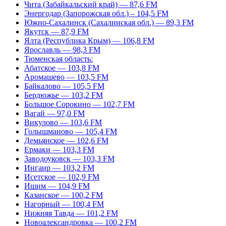
Чита (Забайкальский край) — 87,6 FM
Энергодар (Запорожская обл.) – 104,5 FM
Южно-Сахалинск (Сахалинская обл.) — 89,3 FM
Якутск — 87,9 FM
Ялта (Республика Крым) — 106,8 FM
Ярославль — 98,3 FM
Тюменская область:
Абатское — 103,8 FM
Аромашево — 103,5 FM
Байкалово — 105,5 FM
Бердюжье — 103,2 FM
Большое Сорокино — 102,7 FM
Вагай — 97,0 FM
Викулово — 103,6 FM
Голышманово — 105,4 FM
Демьянское — 102,6 FM
Ермаки — 103,3 FM
Заводоуковск — 103,3 FM
Ингаир — 103,2 FM
Исетское — 102,9 FM
Ишим — 104,9 FM
Казанское — 100,2 FM
Нагорный — 100,4 FM
Нижняя Тавда — 101,2 FM
Новоалександровка — 100,2 FM