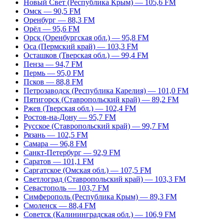
Новый Свет (Республика Крым) — 105,6 FM
Омск — 90,5 FM
Оренбург — 88,3 FM
Орёл — 95,6 FM
Орск (Оренбургская обл.) — 95,8 FM
Оса (Пермский край) — 103,3 FM
Осташков (Тверская обл.) — 99,4 FM
Пенза — 94,7 FM
Пермь — 95,0 FM
Псков — 88,8 FM
Петрозаводск (Республика Карелия) — 101,0 FM
Пятигорск (Ставропольский край) — 89,2 FM
Ржев (Тверская обл.) — 102,4 FM
Ростов-на-Дону — 95,7 FM
Русское (Ставропольский край) — 99,7 FM
Рязань — 102,5 FM
Самара — 96,8 FM
Санкт-Петербург — 92,9 FM
Саратов — 101,1 FM
Саргатское (Омская обл.) — 107,5 FM
Светлоград (Ставропольский край) — 103,3 FM
Севастополь — 103,7 FM
Симферополь (Республика Крым) — 89,3 FM
Смоленск — 88,4 FM
Советск (Калининградская обл.) — 106,9 FM