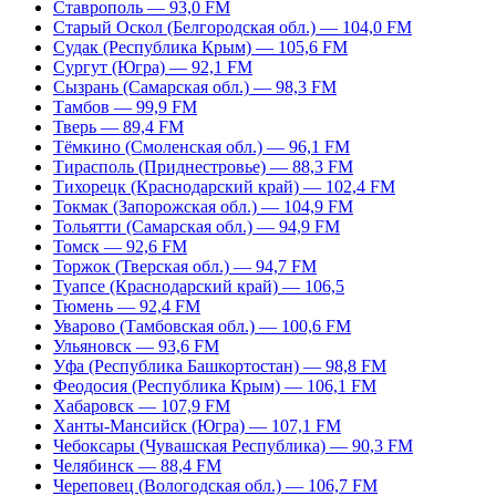
Ставрополь — 93,0 FM
Старый Оскол (Белгородская обл.) — 104,0 FM
Судак (Республика Крым) — 105,6 FM
Сургут (Югра) — 92,1 FM
Сызрань (Самарская обл.) — 98,3 FM
Тамбов — 99,9 FM
Тверь — 89,4 FM
Тёмкино (Смоленская обл.) — 96,1 FM
Тирасполь (Приднестровье) — 88,3 FM
Тихорецк (Краснодарский край) — 102,4 FM
Токмак (Запорожская обл.) — 104,9 FM
Тольятти (Самарская обл.) — 94,9 FM
Томск — 92,6 FM
Торжок (Тверская обл.) — 94,7 FM
Туапсе (Краснодарский край) — 106,5
Тюмень — 92,4 FM
Уварово (Тамбовская обл.) — 100,6 FM
Ульяновск — 93,6 FM
Уфа (Республика Башкортостан) — 98,8 FM
Феодосия (Республика Крым) — 106,1 FM
Хабаровск — 107,9 FM
Ханты-Мансийск (Югра) — 107,1 FM
Чебоксары (Чувашская Республика) — 90,3 FM
Челябинск — 88,4 FM
Череповец (Вологодская обл.) — 106,7 FM