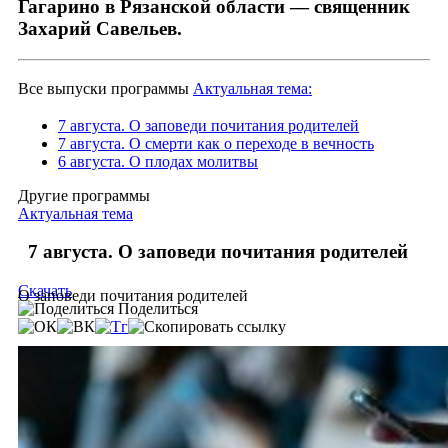
Гагарино в Рязанской области — священник
Захарий Савельев.
Все выпуски программы
Актуальная тема:
7 августа. О заповеди почитания родителей
7 августа. О смерти как о переходе в вечность
6 августа. О плодах молитвы
Другие программы
Актуальная тема
7 августа. О заповеди почитания родителей
Скачать
О заповеди почитания родителей
Поделиться