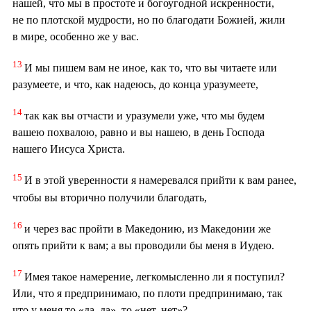
нашей, что мы в простоте и богоугодной искренности,
не по плотской мудрости, но по благодати Божией, жили
в мире, особенно же у вас.
13
И мы пишем вам не иное, как то, что вы читаете или
разумеете, и что, как надеюсь, до конца уразумеете,
14
так как вы отчасти и уразумели уже, что мы будем
вашею похвалою, равно и вы нашею, в день Господа
нашего Иисуса Христа.
15
И в этой уверенности я намеревался прийти к вам ранее,
чтобы вы вторично получили благодать,
16
и через вас пройти в Македонию, из Македонии же
опять прийти к вам; а вы проводили бы меня в Иудею.
17
Имея такое намерение, легкомысленно ли я поступил?
Или, что я предпринимаю, по плоти предпринимаю, так
что у меня то «да, да», то «нет, нет»?