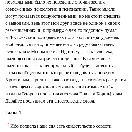
нормальными было их поведение с точки зрения
современных психологии и психиатрии. Такие мысли
могут показаться кощунственными, но не стоит спешить
с выводами, ведь этот мой друг вовсе не одинок в своих
размышлениях, и, к примеру, о чём-то подобном думал
и Достоевский, который, как полагают литературоведы,
изобразил святого, помещённого в среду обывателей, —
речь о князе Мышкине из «Идиота», — как человека,
имеющего психиатрический диагноз. В самом деле,
именно так — как ненормальный — будет выглядеть
в глазах общества тот, кто решит следовать заповедям
Христовым. Причины такого взгляда на святость раскрыты
в звучащем сегодня во время литургии отрывке из 1-
й главы Второго послания апостола Павла к Коринфянам.
Давайте послушаем эти апостольские слова.
Глава 1.
12
Ибо похвала наша сия есть свидетельство совести