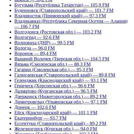
Бугульма (Республика Татарстан) — 105,9 FM
Буденновск (Ставропольский край) — 101,7 FM
Владивосток (Приморский край) — 97,3 FM
Владикавказ (Республика Северная Осетия — Алания)
— 106,7 FM
Волгодонск (Ростовская обл.) — 103,2 FM
Волгоград — 92,6 FM
Волноваха (ДНР) — 99,5 FM
Вологда — 96,0 FM
Воронеж — 89,4 FM
Вышний Волочек (Тверская обл.) — 104,5 FM
Вязьма (Смоленская обл.) — 88,3 FM
Гагарин (Смоленская обл.) — 95,3 FM
Галюгаевская (Ставропольский край) — 89,8 FM
Геленджик (Краснодарский край) — 93,1 FM
Геническ (Херсонская обл.) — 96,6 FM
Далматово (Курганская обл.) — 96,5 FM
Дзержинск (Нижегородская обл.) — 89,2 FM
Димитровград (Ульяновская обл.) — 97,1 FM
Донецк — 102,6 FM
Ейск (Краснодарский край) — 101,1 FM
Екатеринбург — 93,7 FM
Ессентуки (Ставропольский край) – 89,2 FM
Железногорск (Курская обл.) — 94,0 FM