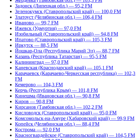
Жердевка (Тамбовская обл.) — 103,3 FM
Задонск (Липецкая обл.) — 95,2 FM
Зеленокумск (Ставропольский край) — 100,0 FM
Златоуст (Челябинская обл.) — 106,4 FM
Иваново — 99,7 FM
Ижевск (Удмуртия) — 97,0 FM
Изобильный (Ставропольский край) — 94,8 FM
Ипатово (Ставропольский край) — 105,3 FM
Иркутск — 88,5 FM
Йошкар-Ола (Республика Марий Эл) — 88,7 FM
Казань (Республика Татарстан) — 95,5 FM
Калининград — 97,0 FM
Каневская (Краснодарский край) — 105,1 FM
Карачаевск (Карачаево-Черкесская республика) — 102,3
FM
Кемерово — 104,3 FM
Керчь (Республика Крым) — 101,8 FM
Кинешма (Ивановская обл.) — 90,8 FM
Киров — 90,8 FM
Кирсанов (Тамбовская обл.) — 102,2 FM
Кисловодск (Ставропольский край) — 95,0 FM
Комсомольск-на-Амуре (Хабаровский край) — 99,9 FM
Копейск (Челябинская обл.) — 88,4 FM
Кострома — 92,0 FM
Красногвардейское (Ставропольский край) — 104,5 FM