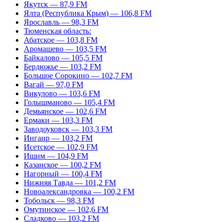
Якутск — 87,9 FM
Ялта (Республика Крым) — 106,8 FM
Ярославль — 98,3 FM
Тюменская область:
Абатское — 103,8 FM
Аромашево — 103,5 FM
Байкалово — 105,5 FM
Бердюжье — 103,2 FM
Большое Сорокино — 102,7 FM
Вагай — 97,0 FM
Викулово — 103,6 FM
Голышманово — 105,4 FM
Демьянское — 102,6 FM
Ермаки — 103,3 FM
Заводоуковск — 103,3 FM
Ингаир — 103,2 FM
Исетское — 102,9 FM
Ишим — 104,9 FM
Казанское — 100,2 FM
Нагорный — 100,4 FM
Нижняя Тавда — 101,2 FM
Новоалександровка — 100,2 FM
Тобольск — 98,3 FM
Омутинское — 102,6 FM
Сладково — 103,2 FM