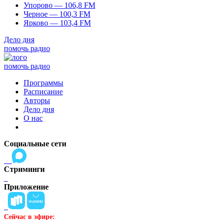
Упорово — 106,8 FM
Черное — 100,3 FM
Ярково — 103,4 FM
Дело дня
помочь радио
помочь радио
Программы
Расписание
Авторы
Дело дня
О нас
Социальные сети
Стриминги
Приложение
Сейчас в эфире: