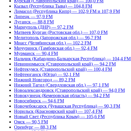
Курская (Ставропольский край) — 100,0 FM
Кызыл (Республика Тыва) — 104,8 FM
Лимасол (Республика Кипр) — 102,9 FM и 107,9 FM
Липецк — 97,9 FM
Луганск — 88,8 FM
Мариуполь (ДНР) — 97,2 FM
Матвеев Курган (Ростовская обл.) — 107,0 FM
Мелитополь (Запорожская обл.) — 96,7 FM
Миасс (Челябинская обл.) — 102,2 FM
Мичуринск (Тамбовская обл.) — 92,4 FM
Мурманск — 90,4 FM
Нальчик (Кабардино-Балкарская Республика) — 104,4 FM
Невинномысск (Ставропольский край) — 94,2 FM
Нефтекумск (Ставропольский край) — 100,4 FM
Нефтеюганск (Югра) — 92,1 FM
Нижний Новгород — 89,2 FM
Нижний Тагил (Свердловская обл.) — 97,1 FM
Новоалександровск (Ставропольский край) — 94,0 FM
Новокузнецк (Кемеровская область) — 94,2 FM
Новосибирск — 94,6 FM
Новочебоксарск (Чувашская Республика) — 90,3 FM
Норильск (Красноярский край) — 107,4 FM
Новый Свет (Республика Крым) — 105,6 FM
Омск — 90,5 FM
Оренбург — 88,3 FM