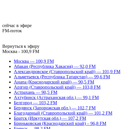
сейчас в эфире
FM-поток
Вернуться к эфиру
Москва - 100,9 FM
Москва — 100,9 FM
Абакан (Республика Хакасия) — 92,0 FM
Александровское (Ставропольский край) — 101,9 FM
Альметьевск (Республика Татарстан) — 99,6 FM
Анапа (Краснодарский край) — 90,5 FM
Арзгир (Ставропольский край) — 103,8 FM
Астрахань — 90,5 FM
Ахтубинск (Астраханская обл.) — 99,1 FM
Белгород — 103,2 FM
Бердянск (Запорожская обл.) — 102,7 FM
Благодарный (Ставропольский край) — 101,2 FM
Братск (Иркутская обл.) — 107,2 FM
Бриньковская (Краснодарский край) – 96,8 FM
Брянск — 98,2 FM