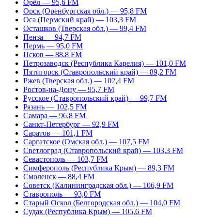
Орёл — 95,6 FM
Орск (Оренбургская обл.) — 95,8 FM
Оса (Пермский край) — 103,3 FM
Осташков (Тверская обл.) — 99,4 FM
Пенза — 94,7 FM
Пермь — 95,0 FM
Псков — 88,8 FM
Петрозаводск (Республика Карелия) — 101,0 FM
Пятигорск (Ставропольский край) — 89,2 FM
Ржев (Тверская обл.) — 102,4 FM
Ростов-на-Дону — 95,7 FM
Русское (Ставропольский край) — 99,7 FM
Рязань — 102,5 FM
Самара — 96,8 FM
Санкт-Петербург — 92,9 FM
Саратов — 101,1 FM
Саргатское (Омская обл.) — 107,5 FM
Светлоград (Ставропольский край) — 103,3 FM
Севастополь — 103,7 FM
Симферополь (Республика Крым) — 89,3 FM
Смоленск — 88,4 FM
Советск (Калининградская обл.) — 106,9 FM
Ставрополь — 93,0 FM
Старый Оскол (Белгородская обл.) — 104,0 FM
Судак (Республика Крым) — 105,6 FM