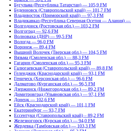
Бугульма (Республика Татарстан) — 105,9 FM
Буденновск (Ставропольский край) — 101,7 FM
Владивосток (Приморский край) — 97,3 FM
Владикавказ (Республика Северная Осетия — Алания) —
Волгодонск (Ростовская обл.) — 103,2 FM
Волгоград — 92,6 FM
Волноваха (ДНР) — 99,5 FM
Вологда — 96,0 FM
Воронеж — 89,4 FM
Вышний Волочек (Тверская обл.) — 104,5 FM
Вязьма (Смоленская обл.) — 88,3 FM
Гагарин (Смоленская обл.) — 95,3 FM
Галюгаевская (Ставропольский край) — 89,8 FM
Геленджик (Краснодарский край) — 93,1 FM
Геническ (Херсонская обл.) — 96,6 FM
Далматово (Курганская обл.) — 96,5 FM
Дзержинск (Нижегородская обл.) — 89,2 FM
Димитровград (Ульяновская обл.) — 97,1 FM
Донецк — 102,6 FM
Ейск (Краснодарский край) — 101,1 FM
Екатеринбург — 93,7 FM
Ессентуки (Ставропольский край) – 89,2 FM
Железногорск (Курская обл.) — 94,0 FM
Жердевка (Тамбовская обл.) — 103,3 FM