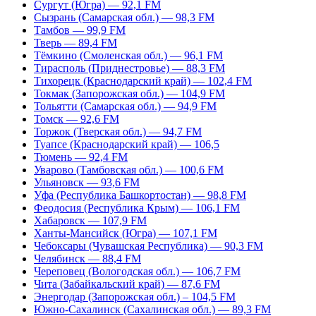
Сургут (Югра) — 92,1 FM
Сызрань (Самарская обл.) — 98,3 FM
Тамбов — 99,9 FM
Тверь — 89,4 FM
Тёмкино (Смоленская обл.) — 96,1 FM
Тирасполь (Приднестровье) — 88,3 FM
Тихорецк (Краснодарский край) — 102,4 FM
Токмак (Запорожская обл.) — 104,9 FM
Тольятти (Самарская обл.) — 94,9 FM
Томск — 92,6 FM
Торжок (Тверская обл.) — 94,7 FM
Туапсе (Краснодарский край) — 106,5
Тюмень — 92,4 FM
Уварово (Тамбовская обл.) — 100,6 FM
Ульяновск — 93,6 FM
Уфа (Республика Башкортостан) — 98,8 FM
Феодосия (Республика Крым) — 106,1 FM
Хабаровск — 107,9 FM
Ханты-Мансийск (Югра) — 107,1 FM
Чебоксары (Чувашская Республика) — 90,3 FM
Челябинск — 88,4 FM
Череповец (Вологодская обл.) — 106,7 FM
Чита (Забайкальский край) — 87,6 FM
Энергодар (Запорожская обл.) – 104,5 FM
Южно-Сахалинск (Сахалинская обл.) — 89,3 FM