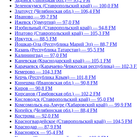
Задонск (Липецкая обл.) — 95,2 FM
Зеленокумск (Ставропольский край) — 100,0 FM
Златоуст (Челябинская обл.) — 106,4 FM
Иваново — 99,7 FM
Ижевск (Удмуртия) — 97,0 FM
Изобильный (Ставропольский край) — 94,8 FM
Ипатово (Ставропольский край) — 105,3 FM
Иркутск — 88,5 FM
Йошкар-Ола (Республика Марий Эл) — 88,7 FM
Казань (Республика Татарстан) — 95,5 FM
Калининград — 97,0 FM
Каневская (Краснодарский край) — 105,1 FM
Карачаевск (Карачаево-Черкесская республика) — 102,3 
Кемерово — 104,3 FM
Керчь (Республика Крым) — 101,8 FM
Кинешма (Ивановская обл.) — 90,8 FM
Киров — 90,8 FM
Кирсанов (Тамбовская обл.) — 102,2 FM
Кисловодск (Ставропольский край) — 95,0 FM
Комсомольск-на-Амуре (Хабаровский край) — 99,9 FM
Копейск (Челябинская обл.) — 88,4 FM
Кострома — 92,0 FM
Красногвардейское (Ставропольский край) — 104,5 FM
Краснодар — 87,9 FM
Красноярск — 95,4 FM