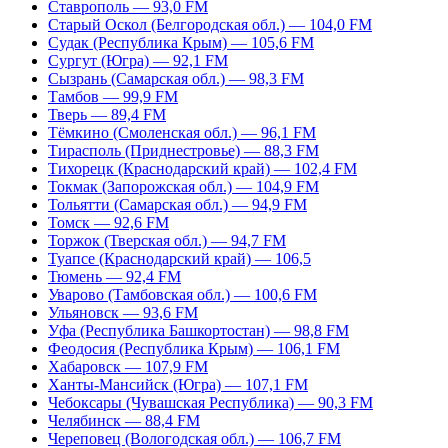
Ставрополь — 93,0 FM
Старый Оскол (Белгородская обл.) — 104,0 FM
Судак (Республика Крым) — 105,6 FM
Сургут (Югра) — 92,1 FM
Сызрань (Самарская обл.) — 98,3 FM
Тамбов — 99,9 FM
Тверь — 89,4 FM
Тёмкино (Смоленская обл.) — 96,1 FM
Тирасполь (Приднестровье) — 88,3 FM
Тихорецк (Краснодарский край) — 102,4 FM
Токмак (Запорожская обл.) — 104,9 FM
Тольятти (Самарская обл.) — 94,9 FM
Томск — 92,6 FM
Торжок (Тверская обл.) — 94,7 FM
Туапсе (Краснодарский край) — 106,5
Тюмень — 92,4 FM
Уварово (Тамбовская обл.) — 100,6 FM
Ульяновск — 93,6 FM
Уфа (Республика Башкортостан) — 98,8 FM
Феодосия (Республика Крым) — 106,1 FM
Хабаровск — 107,9 FM
Ханты-Мансийск (Югра) — 107,1 FM
Чебоксары (Чувашская Республика) — 90,3 FM
Челябинск — 88,4 FM
Череповец (Вологодская обл.) — 106,7 FM