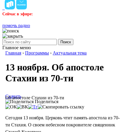
Сейчас в эфире:
помочь радио
Поиск
Главное меню
Главная
›
Программы
›
Актуальная тема
13 ноября. Об апостоле
Стахии из 70-ти
Скачать
Об апостоле Стахии из 70-ти
Поделиться
Сегодня 13 ноября. Церковь чтит память апостола из 70-
ти Стахия. О своем небесном покровителе священник
Стахий Колотвин.