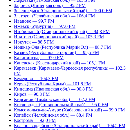
Жердевка (Тамбовская обл.) — 103,3 FM
Задонск (Липецкая обл.) — 95,2 FM
Зеленокумск (Ставропольский край) — 100,0 FM
Златоуст (Челябинская обл.) — 106,4 FM
Иваново — 99,7 FM
Ижевск (Удмуртия) — 97,0 FM
Изобильный (Ставропольский край) — 94,8 FM
Ипатово (Ставропольский край) — 105,3 FM
Иркутск — 88,5 FM
Йошкар-Ола (Республика Марий Эл) — 88,7 FM
Казань (Республика Татарстан) — 95,5 FM
Калининград — 97,0 FM
Каневская (Краснодарский край) — 105,1 FM
Карачаевск (Карачаево-Черкесская республика) — 102,3
FM
Кемерово — 104,3 FM
Керчь (Республика Крым) — 101,8 FM
Кинешма (Ивановская обл.) — 90,8 FM
Киров — 90,8 FM
Кирсанов (Тамбовская обл.) — 102,2 FM
Кисловодск (Ставропольский край) — 95,0 FM
Комсомольск-на-Амуре (Хабаровский край) — 99,9 FM
Копейск (Челябинская обл.) — 88,4 FM
Кострома — 92,0 FM
Красногвардейское (Ставропольский край) — 104,5 FM