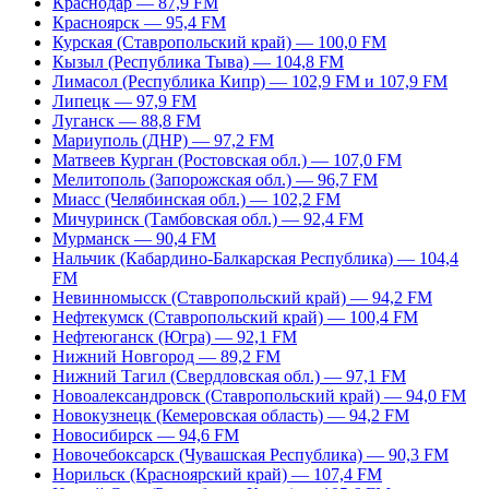
Краснодар — 87,9 FM
Красноярск — 95,4 FM
Курская (Ставропольский край) — 100,0 FM
Кызыл (Республика Тыва) — 104,8 FM
Лимасол (Республика Кипр) — 102,9 FM и 107,9 FM
Липецк — 97,9 FM
Луганск — 88,8 FM
Мариуполь (ДНР) — 97,2 FM
Матвеев Курган (Ростовская обл.) — 107,0 FM
Мелитополь (Запорожская обл.) — 96,7 FM
Миасс (Челябинская обл.) — 102,2 FM
Мичуринск (Тамбовская обл.) — 92,4 FM
Мурманск — 90,4 FM
Нальчик (Кабардино-Балкарская Республика) — 104,4
FM
Невинномысск (Ставропольский край) — 94,2 FM
Нефтекумск (Ставропольский край) — 100,4 FM
Нефтеюганск (Югра) — 92,1 FM
Нижний Новгород — 89,2 FM
Нижний Тагил (Свердловская обл.) — 97,1 FM
Новоалександровск (Ставропольский край) — 94,0 FM
Новокузнецк (Кемеровская область) — 94,2 FM
Новосибирск — 94,6 FM
Новочебоксарск (Чувашская Республика) — 90,3 FM
Норильск (Красноярский край) — 107,4 FM