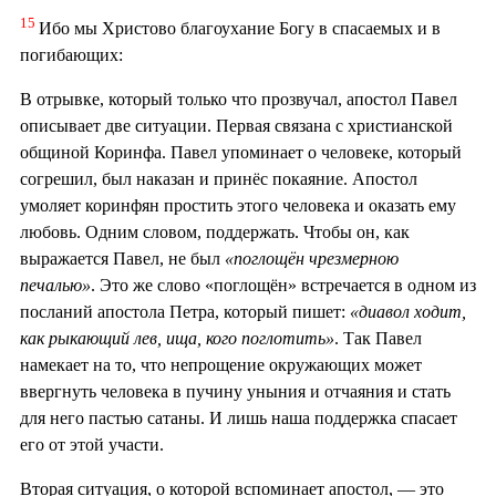
15
Ибо мы Христово благоухание Богу в спасаемых и в
погибающих:
В отрывке, который только что прозвучал, апостол Павел
описывает две ситуации. Первая связана с христианской
общиной Коринфа. Павел упоминает о человеке, который
согрешил, был наказан и принёс покаяние. Апостол
умоляет коринфян простить этого человека и оказать ему
любовь. Одним словом, поддержать. Чтобы он, как
выражается Павел, не был
«поглощён чрезмерною
печалью»
. Это же слово «поглощён» встречается в одном из
посланий апостола Петра, который пишет:
«диавол ходит,
как рыкающий лев, ища, кого поглотить»
. Так Павел
намекает на то, что непрощение окружающих может
ввергнуть человека в пучину уныния и отчаяния и стать
для него пастью сатаны. И лишь наша поддержка спасает
его от этой участи.
Вторая ситуация, о которой вспоминает апостол, — это