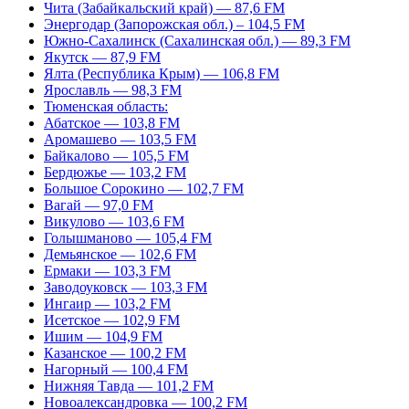
Чита (Забайкальский край) — 87,6 FM
Энергодар (Запорожская обл.) – 104,5 FM
Южно-Сахалинск (Сахалинская обл.) — 89,3 FM
Якутск — 87,9 FM
Ялта (Республика Крым) — 106,8 FM
Ярославль — 98,3 FM
Тюменская область:
Абатское — 103,8 FM
Аромашево — 103,5 FM
Байкалово — 105,5 FM
Бердюжье — 103,2 FM
Большое Сорокино — 102,7 FM
Вагай — 97,0 FM
Викулово — 103,6 FM
Голышманово — 105,4 FM
Демьянское — 102,6 FM
Ермаки — 103,3 FM
Заводоуковск — 103,3 FM
Ингаир — 103,2 FM
Исетское — 102,9 FM
Ишим — 104,9 FM
Казанское — 100,2 FM
Нагорный — 100,4 FM
Нижняя Тавда — 101,2 FM
Новоалександровка — 100,2 FM