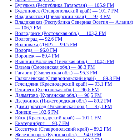
Бугульма (Республика Татарстан) — 105,9 FM
Буденновск (Ставропольский край) — 101,7 FM
Владивосток (Приморский край) — 97,3 FM
Владикавказ (Республика Северная Осетия — Алания)
— 106,7 FM
Волгодонск (Ростовская обл.) — 103,2 FM
Волгоград — 92,6 FM
Волноваха (ДНР) — 99,5 FM
Вологда — 96,0 FM
Воронеж — 89,4 FM
Вышний Волочек (Тверская обл.) — 104,5 FM
Вязьма (Смоленская обл.) — 88,3 FM
Гагарин (Смоленская обл.) — 95,3 FM
Галюгаевская (Ставропольский край) — 89,8 FM
Геленджик (Краснодарский край) — 93,1 FM
Геническ (Херсонская обл.) — 96,6 FM
Далматово (Курганская обл.) — 96,5 FM
Дзержинск (Нижегородская обл.) — 89,2 FM
Димитровград (Ульяновская обл.) — 97,1 FM
Донецк — 102,6 FM
Ейск (Краснодарский край) — 101,1 FM
Екатеринбург — 93,7 FM
Ессентуки (Ставропольский край) – 89,2 FM
Железногорск (Курская обл.) — 94,0 FM