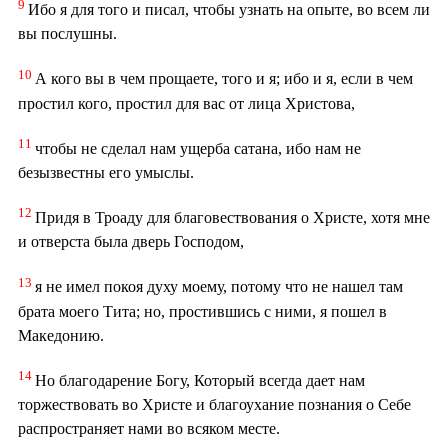
9
Ибо я для того и писал, чтобы узнать на опыте, во всем ли
вы послушны.
10
А кого вы в чем прощаете, того и я; ибо и я, если в чем
простил кого, простил для вас от лица Христова,
11
чтобы не сделал нам ущерба сатана, ибо нам не
безызвестны его умыслы.
12
Придя в Троаду для благовествования о Христе, хотя мне
и отверста была дверь Господом,
13
я не имел покоя духу моему, потому что не нашел там
брата моего Тита; но, простившись с ними, я пошел в
Македонию.
14
Но благодарение Богу, Который всегда дает нам
торжествовать во Христе и благоухание познания о Себе
распространяет нами во всяком месте.