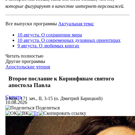
которые фигурируют в качестве интернет-персонажей.
Все выпуски программы
Актуальная тема:
10 августа. О сохранении мира
10 августа. О современных духовных ориентирах
9 августа. О любимых книгах
Читать полностью
Другие программы
Апостольские чтения
Второе послание к Коринфянам святого
апостола Павла
Скачать
2 Кор., 171 зач., II, 3-15 (о. Дмитрий Барицкий)
10.08.2026
Поделиться