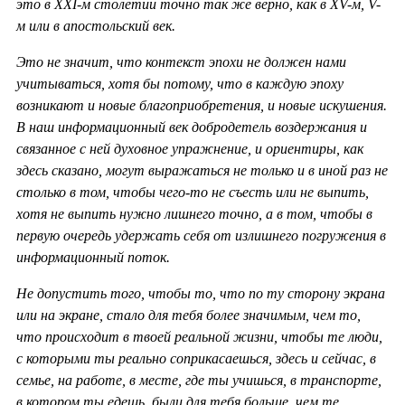
это в ХХ
I-м столетии точно так же верно, как в
XV-м,
V-
м или в апостольский век.
Это не значит, что контекст эпохи не должен нами
учитываться, хотя бы потому, что в каждую эпоху
возникают и новые благоприобретения, и новые искушения.
В наш информационный век добродетель воздержания и
связанное с ней духовное упражнение, и ориентиры, как
здесь сказано, могут выражаться не только и в иной раз не
столько в том, чтобы чего-то не съесть или не выпить,
хотя не выпить нужно лишнего точно, а в том, чтобы в
первую очередь удержать себя от излишнего погружения в
информационный поток.
Не допустить того, чтобы то, что по ту сторону экрана
или на экране, стало для тебя более значимым, чем то,
что происходит в твоей реальной жизни, чтобы те люди,
с которыми ты реально соприкасаешься, здесь и сейчас, в
семье, на работе, в месте, где ты учишься, в транспорте,
в котором ты едешь, были для тебя больше, чем те,