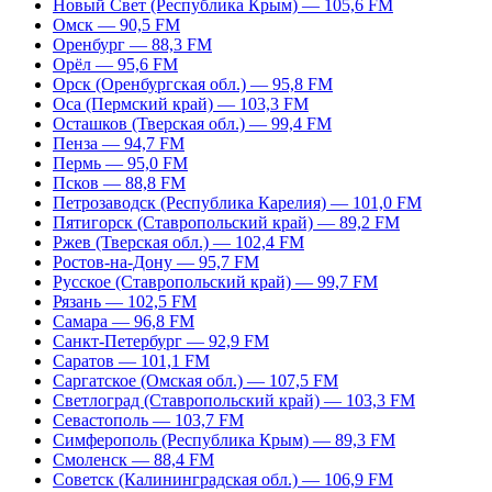
Новый Свет (Республика Крым) — 105,6 FM
Омск — 90,5 FM
Оренбург — 88,3 FM
Орёл — 95,6 FM
Орск (Оренбургская обл.) — 95,8 FM
Оса (Пермский край) — 103,3 FM
Осташков (Тверская обл.) — 99,4 FM
Пенза — 94,7 FM
Пермь — 95,0 FM
Псков — 88,8 FM
Петрозаводск (Республика Карелия) — 101,0 FM
Пятигорск (Ставропольский край) — 89,2 FM
Ржев (Тверская обл.) — 102,4 FM
Ростов-на-Дону — 95,7 FM
Русское (Ставропольский край) — 99,7 FM
Рязань — 102,5 FM
Самара — 96,8 FM
Санкт-Петербург — 92,9 FM
Саратов — 101,1 FM
Саргатское (Омская обл.) — 107,5 FM
Светлоград (Ставропольский край) — 103,3 FM
Севастополь — 103,7 FM
Симферополь (Республика Крым) — 89,3 FM
Смоленск — 88,4 FM
Советск (Калининградская обл.) — 106,9 FM