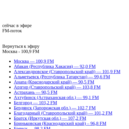
сейчас в эфире
FM-поток
Вернуться к эфиру
Москва - 100,9 FM
Москва — 100,9 FM
Абакан (Республика Хакасия) — 92,0 FM
Александровское (Ставропольский край) — 101,9 FM
Альметьевск (Республика Татарстан) — 99,6 FM
Анапа (Краснодарский край) — 90,5 FM
Арзгир (Ставропольский край) — 103,8 FM
Астрахань — 90,5 FM
Ахтубинск (Астраханская обл.) — 99,1 FM
Белгород — 103,2 FM
Бердянск (Запорожская обл.) — 102,7 FM
Благодарный (Ставропольский край) — 101,2 FM
Братск (Иркутская обл.) — 107,2 FM
Бриньковская (Краснодарский край) – 96,8 FM
Брянск — 98,2 FM