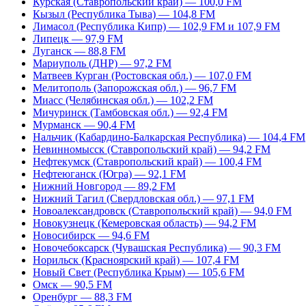
Курская (Ставропольский край) — 100,0 FM
Кызыл (Республика Тыва) — 104,8 FM
Лимасол (Республика Кипр) — 102,9 FM и 107,9 FM
Липецк — 97,9 FM
Луганск — 88,8 FM
Мариуполь (ДНР) — 97,2 FM
Матвеев Курган (Ростовская обл.) — 107,0 FM
Мелитополь (Запорожская обл.) — 96,7 FM
Миасс (Челябинская обл.) — 102,2 FM
Мичуринск (Тамбовская обл.) — 92,4 FM
Мурманск — 90,4 FM
Нальчик (Кабардино-Балкарская Республика) — 104,4 FM
Невинномысск (Ставропольский край) — 94,2 FM
Нефтекумск (Ставропольский край) — 100,4 FM
Нефтеюганск (Югра) — 92,1 FM
Нижний Новгород — 89,2 FM
Нижний Тагил (Свердловская обл.) — 97,1 FM
Новоалександровск (Ставропольский край) — 94,0 FM
Новокузнецк (Кемеровская область) — 94,2 FM
Новосибирск — 94,6 FM
Новочебоксарск (Чувашская Республика) — 90,3 FM
Норильск (Красноярский край) — 107,4 FM
Новый Свет (Республика Крым) — 105,6 FM
Омск — 90,5 FM
Оренбург — 88,3 FM