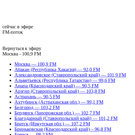
сейчас в эфире
FM-поток
Вернуться к эфиру
Москва - 100,9 FM
Москва — 100,9 FM
Абакан (Республика Хакасия) — 92,0 FM
Александровское (Ставропольский край) — 101,9 FM
Альметьевск (Республика Татарстан) — 99,6 FM
Анапа (Краснодарский край) — 90,5 FM
Арзгир (Ставропольский край) — 103,8 FM
Астрахань — 90,5 FM
Ахтубинск (Астраханская обл.) — 99,1 FM
Белгород — 103,2 FM
Бердянск (Запорожская обл.) — 102,7 FM
Благодарный (Ставропольский край) — 101,2 FM
Братск (Иркутская обл.) — 107,2 FM
Бриньковская (Краснодарский край) – 96,8 FM
Брянск — 98,2 FM