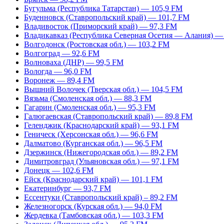
Бугульма (Республика Татарстан) — 105,9 FM
Буденновск (Ставропольский край) — 101,7 FM
Владивосток (Приморский край) — 97,3 FM
Владикавказ (Республика Северная Осетия — Алания) —
Волгодонск (Ростовская обл.) — 103,2 FM
Волгоград — 92,6 FM
Волноваха (ДНР) — 99,5 FM
Вологда — 96,0 FM
Воронеж — 89,4 FM
Вышний Волочек (Тверская обл.) — 104,5 FM
Вязьма (Смоленская обл.) — 88,3 FM
Гагарин (Смоленская обл.) — 95,3 FM
Галюгаевская (Ставропольский край) — 89,8 FM
Геленджик (Краснодарский край) — 93,1 FM
Геническ (Херсонская обл.) — 96,6 FM
Далматово (Курганская обл.) — 96,5 FM
Дзержинск (Нижегородская обл.) — 89,2 FM
Димитровград (Ульяновская обл.) — 97,1 FM
Донецк — 102,6 FM
Ейск (Краснодарский край) — 101,1 FM
Екатеринбург — 93,7 FM
Ессентуки (Ставропольский край) – 89,2 FM
Железногорск (Курская обл.) — 94,0 FM
Жердевка (Тамбовская обл.) — 103,3 FM