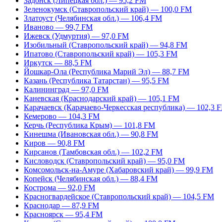
Задонск (Липецкая обл.) — 95,2 FM
Зеленокумск (Ставропольский край) — 100,0 FM
Златоуст (Челябинская обл.) — 106,4 FM
Иваново — 99,7 FM
Ижевск (Удмуртия) — 97,0 FM
Изобильный (Ставропольский край) — 94,8 FM
Ипатово (Ставропольский край) — 105,3 FM
Иркутск — 88,5 FM
Йошкар-Ола (Республика Марий Эл) — 88,7 FM
Казань (Республика Татарстан) — 95,5 FM
Калининград — 97,0 FM
Каневская (Краснодарский край) — 105,1 FM
Карачаевск (Карачаево-Черкесская республика) — 102,3 
Кемерово — 104,3 FM
Керчь (Республика Крым) — 101,8 FM
Кинешма (Ивановская обл.) — 90,8 FM
Киров — 90,8 FM
Кирсанов (Тамбовская обл.) — 102,2 FM
Кисловодск (Ставропольский край) — 95,0 FM
Комсомольск-на-Амуре (Хабаровский край) — 99,9 FM
Копейск (Челябинская обл.) — 88,4 FM
Кострома — 92,0 FM
Красногвардейское (Ставропольский край) — 104,5 FM
Краснодар — 87,9 FM
Красноярск — 95,4 FM