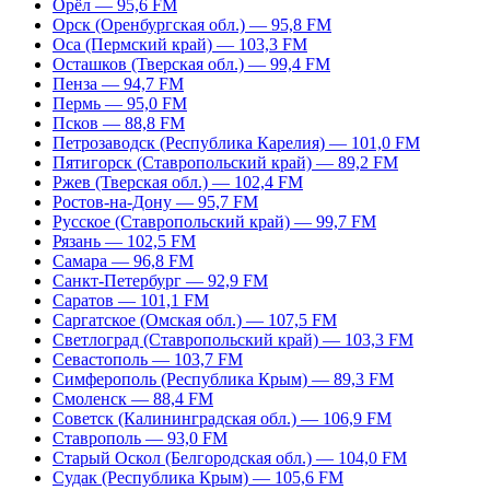
Орёл — 95,6 FM
Орск (Оренбургская обл.) — 95,8 FM
Оса (Пермский край) — 103,3 FM
Осташков (Тверская обл.) — 99,4 FM
Пенза — 94,7 FM
Пермь — 95,0 FM
Псков — 88,8 FM
Петрозаводск (Республика Карелия) — 101,0 FM
Пятигорск (Ставропольский край) — 89,2 FM
Ржев (Тверская обл.) — 102,4 FM
Ростов-на-Дону — 95,7 FM
Русское (Ставропольский край) — 99,7 FM
Рязань — 102,5 FM
Самара — 96,8 FM
Санкт-Петербург — 92,9 FM
Саратов — 101,1 FM
Саргатское (Омская обл.) — 107,5 FM
Светлоград (Ставропольский край) — 103,3 FM
Севастополь — 103,7 FM
Симферополь (Республика Крым) — 89,3 FM
Смоленск — 88,4 FM
Советск (Калининградская обл.) — 106,9 FM
Ставрополь — 93,0 FM
Старый Оскол (Белгородская обл.) — 104,0 FM
Судак (Республика Крым) — 105,6 FM