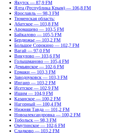
Якутск — 87,9 FM
Ялта (Республика Крым) — 106,8 FM
Ярославль — 98,3 FM
Тюменская область:
Абатское — 103,8 FM
Аромашево — 103,5 FM
Байкалово — 105,5 FM
Бердюжье — 103,2 FM
Большое Сорокино — 102,7 FM
Вагай — 97,0 FM
Викулово — 103,6 FM
Голышманово — 105,4 FM
Демьянское — 102,6 FM
Ермаки — 103,3 FM
Заводоуковск — 103,3 FM
Ингаир — 103,2 FM
Исетское — 102,9 FM
Ишим — 104,9 FM
Казанское — 100,2 FM
Нагорный — 100,4 FM
Нижняя Тавда — 101,2 FM
Новоалександровка — 100,2 FM
Тобольск — 98,3 FM
Омутинское — 102,6 FM
Сладково — 103,2 FM