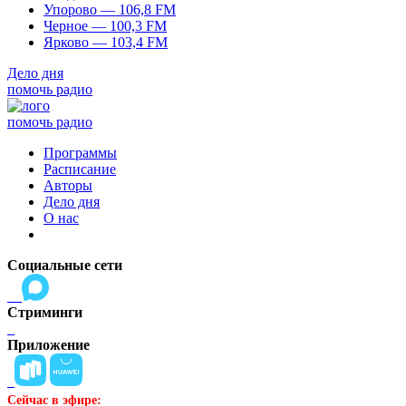
Упорово — 106,8 FM
Черное — 100,3 FM
Ярково — 103,4 FM
Дело дня
помочь радио
помочь радио
Программы
Расписание
Авторы
Дело дня
О нас
Социальные сети
Стриминги
Приложение
Сейчас в эфире: