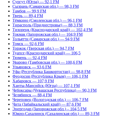
Сургут (Югра) — 92,1 FM
Сызрань (Самарская обл.) — 98,3 FM
Тамбов — 99,9 FM
Тверь — 89,4 FM
Тёмкино (Смоленская обл.) — 96,1 FM
Тирасполь (Приднестровье) — 88,3 FM
Тихорецк (Краснодарский край) — 102,4 FM
Токмак (Запорожская обл.) — 104,9 FM
Тольятти (Самарская обл.) — 94,9 FM
Томск — 92,6 FM
Торжок (Тверская обл.) — 94,7 FM
Туапсе (Краснодарский край) — 106,5
Тюмень — 92,4 FM
Уварово (Тамбовская обл.) — 100,6 FM
Ульяновск — 93,6 FM
Уфа (Республика Башкортостан) — 98,8 FM
Феодосия (Республика Крым) — 106,1 FM
Хабаровск — 107,9 FM
Ханты-Мансийск (Югра) — 107,1 FM
Чебоксары (Чувашская Республика) — 90,3 FM
Челябинск — 88,4 FM
Череповец (Вологодская обл.) — 106,7 FM
Чита (Забайкальский край) — 87,6 FM
Энергодар (Запорожская обл.) – 104,5 FM
Южно-Сахалинск (Сахалинская обл.) — 89,3 FM