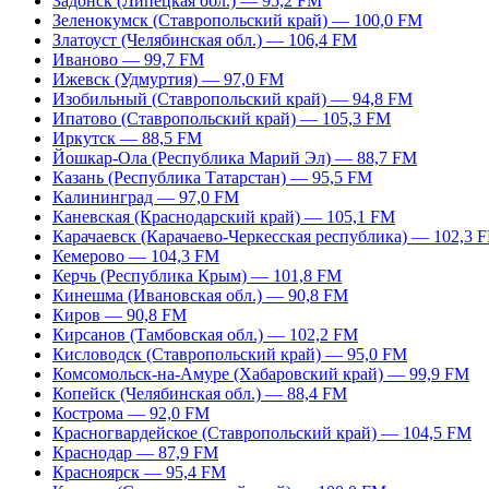
Задонск (Липецкая обл.) — 95,2 FM
Зеленокумск (Ставропольский край) — 100,0 FM
Златоуст (Челябинская обл.) — 106,4 FM
Иваново — 99,7 FM
Ижевск (Удмуртия) — 97,0 FM
Изобильный (Ставропольский край) — 94,8 FM
Ипатово (Ставропольский край) — 105,3 FM
Иркутск — 88,5 FM
Йошкар-Ола (Республика Марий Эл) — 88,7 FM
Казань (Республика Татарстан) — 95,5 FM
Калининград — 97,0 FM
Каневская (Краснодарский край) — 105,1 FM
Карачаевск (Карачаево-Черкесская республика) — 102,3 
Кемерово — 104,3 FM
Керчь (Республика Крым) — 101,8 FM
Кинешма (Ивановская обл.) — 90,8 FM
Киров — 90,8 FM
Кирсанов (Тамбовская обл.) — 102,2 FM
Кисловодск (Ставропольский край) — 95,0 FM
Комсомольск-на-Амуре (Хабаровский край) — 99,9 FM
Копейск (Челябинская обл.) — 88,4 FM
Кострома — 92,0 FM
Красногвардейское (Ставропольский край) — 104,5 FM
Краснодар — 87,9 FM
Красноярск — 95,4 FM