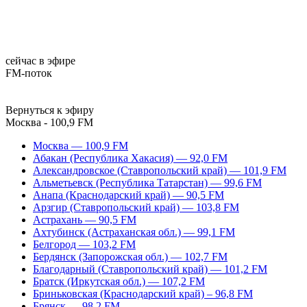
сейчас в эфире
FM-поток
Вернуться к эфиру
Москва - 100,9 FM
Москва — 100,9 FM
Абакан (Республика Хакасия) — 92,0 FM
Александровское (Ставропольский край) — 101,9 FM
Альметьевск (Республика Татарстан) — 99,6 FM
Анапа (Краснодарский край) — 90,5 FM
Арзгир (Ставропольский край) — 103,8 FM
Астрахань — 90,5 FM
Ахтубинск (Астраханская обл.) — 99,1 FM
Белгород — 103,2 FM
Бердянск (Запорожская обл.) — 102,7 FM
Благодарный (Ставропольский край) — 101,2 FM
Братск (Иркутская обл.) — 107,2 FM
Бриньковская (Краснодарский край) – 96,8 FM
Брянск — 98,2 FM