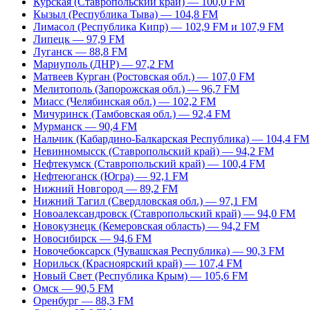
Курская (Ставропольский край) — 100,0 FM
Кызыл (Республика Тыва) — 104,8 FM
Лимасол (Республика Кипр) — 102,9 FM и 107,9 FM
Липецк — 97,9 FM
Луганск — 88,8 FM
Мариуполь (ДНР) — 97,2 FM
Матвеев Курган (Ростовская обл.) — 107,0 FM
Мелитополь (Запорожская обл.) — 96,7 FM
Миасс (Челябинская обл.) — 102,2 FM
Мичуринск (Тамбовская обл.) — 92,4 FM
Мурманск — 90,4 FM
Нальчик (Кабардино-Балкарская Республика) — 104,4 FM
Невинномысск (Ставропольский край) — 94,2 FM
Нефтекумск (Ставропольский край) — 100,4 FM
Нефтеюганск (Югра) — 92,1 FM
Нижний Новгород — 89,2 FM
Нижний Тагил (Свердловская обл.) — 97,1 FM
Новоалександровск (Ставропольский край) — 94,0 FM
Новокузнецк (Кемеровская область) — 94,2 FM
Новосибирск — 94,6 FM
Новочебоксарск (Чувашская Республика) — 90,3 FM
Норильск (Красноярский край) — 107,4 FM
Новый Свет (Республика Крым) — 105,6 FM
Омск — 90,5 FM
Оренбург — 88,3 FM