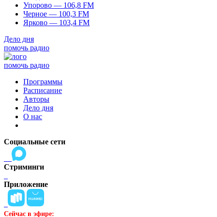
Упорово — 106,8 FM
Черное — 100,3 FM
Ярково — 103,4 FM
Дело дня
помочь радио
помочь радио
Программы
Расписание
Авторы
Дело дня
О нас
Социальные сети
Стриминги
Приложение
Сейчас в эфире: