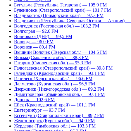
Бугульма (Республика Татарстан) — 105,9 FM
Буденновск (Ставропольский край) — 101,7 FM
Владивосток (Приморский край) — 97,3 FM
Владикавказ (Республика Северная Осетия — Алания) —
Волгодонск (Ростовская обл.) — 103,2 FM
Волгоград — 92,6 FM
Волноваха (ДНР) — 99,5 FM
Вологда — 96,0 FM
Воронеж — 89,4 FM
Вышний Волочек (Тверская обл.) — 104,5 FM
Вязьма (Смоленская обл.) — 88,3 FM
Гагарин (Смоленская обл.) — 95,3 FM
Галюгаевская (Ставропольский край) — 89,8 FM
Геленджик (Краснодарский край) — 93,1 FM
Геническ (Херсонская обл.) — 96,6 FM
Далматово (Курганская обл.) — 96,5 FM
Дзержинск (Нижегородская обл.) — 89,2 FM
Димитровград (Ульяновская обл.) — 97,1 FM
Донецк — 102,6 FM
Ейск (Краснодарский край) — 101,1 FM
Екатеринбург — 93,7 FM
Ессентуки (Ставропольский край) – 89,2 FM
Железногорск (Курская обл.) — 94,0 FM
Жердевка (Тамбовская обл.) — 103,3 FM