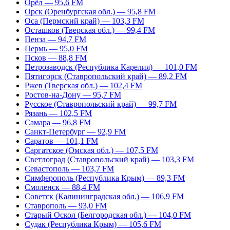
Орёл — 95,6 FM
Орск (Оренбургская обл.) — 95,8 FM
Оса (Пермский край) — 103,3 FM
Осташков (Тверская обл.) — 99,4 FM
Пенза — 94,7 FM
Пермь — 95,0 FM
Псков — 88,8 FM
Петрозаводск (Республика Карелия) — 101,0 FM
Пятигорск (Ставропольский край) — 89,2 FM
Ржев (Тверская обл.) — 102,4 FM
Ростов-на-Дону — 95,7 FM
Русское (Ставропольский край) — 99,7 FM
Рязань — 102,5 FM
Самара — 96,8 FM
Санкт-Петербург — 92,9 FM
Саратов — 101,1 FM
Саргатское (Омская обл.) — 107,5 FM
Светлоград (Ставропольский край) — 103,3 FM
Севастополь — 103,7 FM
Симферополь (Республика Крым) — 89,3 FM
Смоленск — 88,4 FM
Советск (Калининградская обл.) — 106,9 FM
Ставрополь — 93,0 FM
Старый Оскол (Белгородская обл.) — 104,0 FM
Судак (Республика Крым) — 105,6 FM