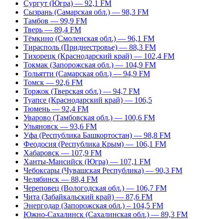
Сургут (Югра) — 92,1 FM
Сызрань (Самарская обл.) — 98,3 FM
Тамбов — 99,9 FM
Тверь — 89,4 FM
Тёмкино (Смоленская обл.) — 96,1 FM
Тирасполь (Приднестровье) — 88,3 FM
Тихорецк (Краснодарский край) — 102,4 FM
Токмак (Запорожская обл.) — 104,9 FM
Тольятти (Самарская обл.) — 94,9 FM
Томск — 92,6 FM
Торжок (Тверская обл.) — 94,7 FM
Туапсе (Краснодарский край) — 106,5
Тюмень — 92,4 FM
Уварово (Тамбовская обл.) — 100,6 FM
Ульяновск — 93,6 FM
Уфа (Республика Башкортостан) — 98,8 FM
Феодосия (Республика Крым) — 106,1 FM
Хабаровск — 107,9 FM
Ханты-Мансийск (Югра) — 107,1 FM
Чебоксары (Чувашская Республика) — 90,3 FM
Челябинск — 88,4 FM
Череповец (Вологодская обл.) — 106,7 FM
Чита (Забайкальский край) — 87,6 FM
Энергодар (Запорожская обл.) – 104,5 FM
Южно-Сахалинск (Сахалинская обл.) — 89,3 FM