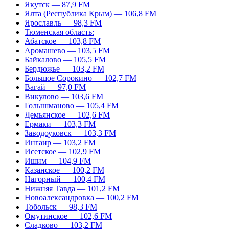
Якутск — 87,9 FM
Ялта (Республика Крым) — 106,8 FM
Ярославль — 98,3 FM
Тюменская область:
Абатское — 103,8 FM
Аромашево — 103,5 FM
Байкалово — 105,5 FM
Бердюжье — 103,2 FM
Большое Сорокино — 102,7 FM
Вагай — 97,0 FM
Викулово — 103,6 FM
Голышманово — 105,4 FM
Демьянское — 102,6 FM
Ермаки — 103,3 FM
Заводоуковск — 103,3 FM
Ингаир — 103,2 FM
Исетское — 102,9 FM
Ишим — 104,9 FM
Казанское — 100,2 FM
Нагорный — 100,4 FM
Нижняя Тавда — 101,2 FM
Новоалександровка — 100,2 FM
Тобольск — 98,3 FM
Омутинское — 102,6 FM
Сладково — 103,2 FM