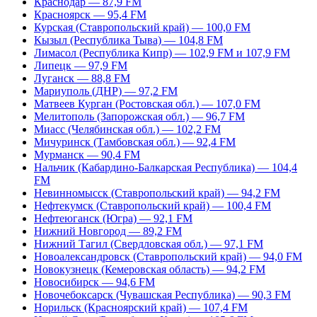
Краснодар — 87,9 FM
Красноярск — 95,4 FM
Курская (Ставропольский край) — 100,0 FM
Кызыл (Республика Тыва) — 104,8 FM
Лимасол (Республика Кипр) — 102,9 FM и 107,9 FM
Липецк — 97,9 FM
Луганск — 88,8 FM
Мариуполь (ДНР) — 97,2 FM
Матвеев Курган (Ростовская обл.) — 107,0 FM
Мелитополь (Запорожская обл.) — 96,7 FM
Миасс (Челябинская обл.) — 102,2 FM
Мичуринск (Тамбовская обл.) — 92,4 FM
Мурманск — 90,4 FM
Нальчик (Кабардино-Балкарская Республика) — 104,4
FM
Невинномысск (Ставропольский край) — 94,2 FM
Нефтекумск (Ставропольский край) — 100,4 FM
Нефтеюганск (Югра) — 92,1 FM
Нижний Новгород — 89,2 FM
Нижний Тагил (Свердловская обл.) — 97,1 FM
Новоалександровск (Ставропольский край) — 94,0 FM
Новокузнецк (Кемеровская область) — 94,2 FM
Новосибирск — 94,6 FM
Новочебоксарск (Чувашская Республика) — 90,3 FM
Норильск (Красноярский край) — 107,4 FM