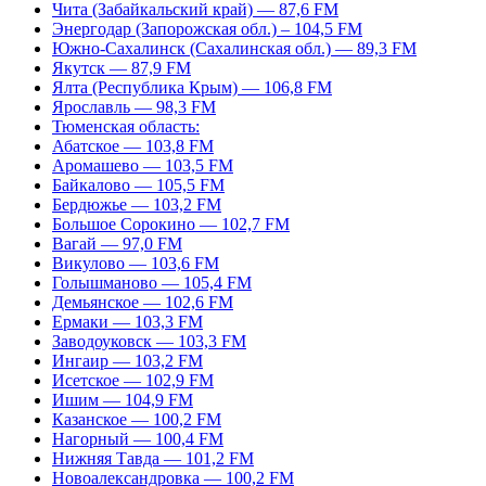
Чита (Забайкальский край) — 87,6 FM
Энергодар (Запорожская обл.) – 104,5 FM
Южно-Сахалинск (Сахалинская обл.) — 89,3 FM
Якутск — 87,9 FM
Ялта (Республика Крым) — 106,8 FM
Ярославль — 98,3 FM
Тюменская область:
Абатское — 103,8 FM
Аромашево — 103,5 FM
Байкалово — 105,5 FM
Бердюжье — 103,2 FM
Большое Сорокино — 102,7 FM
Вагай — 97,0 FM
Викулово — 103,6 FM
Голышманово — 105,4 FM
Демьянское — 102,6 FM
Ермаки — 103,3 FM
Заводоуковск — 103,3 FM
Ингаир — 103,2 FM
Исетское — 102,9 FM
Ишим — 104,9 FM
Казанское — 100,2 FM
Нагорный — 100,4 FM
Нижняя Тавда — 101,2 FM
Новоалександровка — 100,2 FM