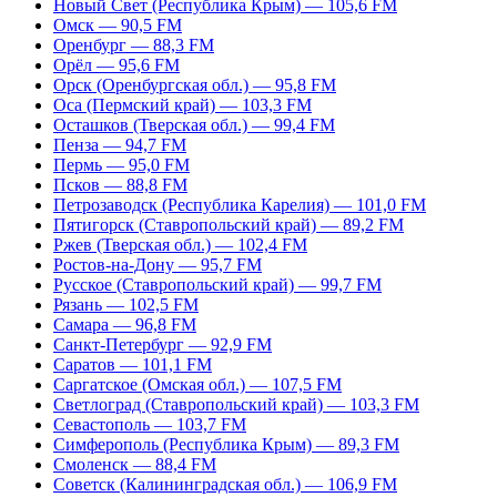
Новый Свет (Республика Крым) — 105,6 FM
Омск — 90,5 FM
Оренбург — 88,3 FM
Орёл — 95,6 FM
Орск (Оренбургская обл.) — 95,8 FM
Оса (Пермский край) — 103,3 FM
Осташков (Тверская обл.) — 99,4 FM
Пенза — 94,7 FM
Пермь — 95,0 FM
Псков — 88,8 FM
Петрозаводск (Республика Карелия) — 101,0 FM
Пятигорск (Ставропольский край) — 89,2 FM
Ржев (Тверская обл.) — 102,4 FM
Ростов-на-Дону — 95,7 FM
Русское (Ставропольский край) — 99,7 FM
Рязань — 102,5 FM
Самара — 96,8 FM
Санкт-Петербург — 92,9 FM
Саратов — 101,1 FM
Саргатское (Омская обл.) — 107,5 FM
Светлоград (Ставропольский край) — 103,3 FM
Севастополь — 103,7 FM
Симферополь (Республика Крым) — 89,3 FM
Смоленск — 88,4 FM
Советск (Калининградская обл.) — 106,9 FM