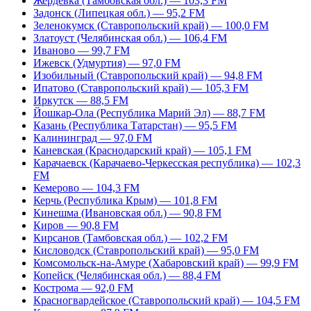
Жердевка (Тамбовская обл.) — 103,3 FM
Задонск (Липецкая обл.) — 95,2 FM
Зеленокумск (Ставропольский край) — 100,0 FM
Златоуст (Челябинская обл.) — 106,4 FM
Иваново — 99,7 FM
Ижевск (Удмуртия) — 97,0 FM
Изобильный (Ставропольский край) — 94,8 FM
Ипатово (Ставропольский край) — 105,3 FM
Иркутск — 88,5 FM
Йошкар-Ола (Республика Марий Эл) — 88,7 FM
Казань (Республика Татарстан) — 95,5 FM
Калининград — 97,0 FM
Каневская (Краснодарский край) — 105,1 FM
Карачаевск (Карачаево-Черкесская республика) — 102,3
FM
Кемерово — 104,3 FM
Керчь (Республика Крым) — 101,8 FM
Кинешма (Ивановская обл.) — 90,8 FM
Киров — 90,8 FM
Кирсанов (Тамбовская обл.) — 102,2 FM
Кисловодск (Ставропольский край) — 95,0 FM
Комсомольск-на-Амуре (Хабаровский край) — 99,9 FM
Копейск (Челябинская обл.) — 88,4 FM
Кострома — 92,0 FM
Красногвардейское (Ставропольский край) — 104,5 FM