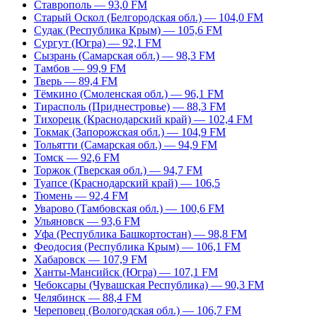
Ставрополь — 93,0 FM
Старый Оскол (Белгородская обл.) — 104,0 FM
Судак (Республика Крым) — 105,6 FM
Сургут (Югра) — 92,1 FM
Сызрань (Самарская обл.) — 98,3 FM
Тамбов — 99,9 FM
Тверь — 89,4 FM
Тёмкино (Смоленская обл.) — 96,1 FM
Тирасполь (Приднестровье) — 88,3 FM
Тихорецк (Краснодарский край) — 102,4 FM
Токмак (Запорожская обл.) — 104,9 FM
Тольятти (Самарская обл.) — 94,9 FM
Томск — 92,6 FM
Торжок (Тверская обл.) — 94,7 FM
Туапсе (Краснодарский край) — 106,5
Тюмень — 92,4 FM
Уварово (Тамбовская обл.) — 100,6 FM
Ульяновск — 93,6 FM
Уфа (Республика Башкортостан) — 98,8 FM
Феодосия (Республика Крым) — 106,1 FM
Хабаровск — 107,9 FM
Ханты-Мансийск (Югра) — 107,1 FM
Чебоксары (Чувашская Республика) — 90,3 FM
Челябинск — 88,4 FM
Череповец (Вологодская обл.) — 106,7 FM