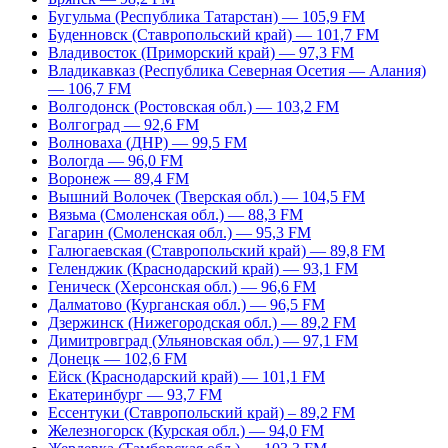
Бугульма (Республика Татарстан) — 105,9 FM
Буденновск (Ставропольский край) — 101,7 FM
Владивосток (Приморский край) — 97,3 FM
Владикавказ (Республика Северная Осетия — Алания)
— 106,7 FM
Волгодонск (Ростовская обл.) — 103,2 FM
Волгоград — 92,6 FM
Волноваха (ДНР) — 99,5 FM
Вологда — 96,0 FM
Воронеж — 89,4 FM
Вышний Волочек (Тверская обл.) — 104,5 FM
Вязьма (Смоленская обл.) — 88,3 FM
Гагарин (Смоленская обл.) — 95,3 FM
Галюгаевская (Ставропольский край) — 89,8 FM
Геленджик (Краснодарский край) — 93,1 FM
Геническ (Херсонская обл.) — 96,6 FM
Далматово (Курганская обл.) — 96,5 FM
Дзержинск (Нижегородская обл.) — 89,2 FM
Димитровград (Ульяновская обл.) — 97,1 FM
Донецк — 102,6 FM
Ейск (Краснодарский край) — 101,1 FM
Екатеринбург — 93,7 FM
Ессентуки (Ставропольский край) – 89,2 FM
Железногорск (Курская обл.) — 94,0 FM