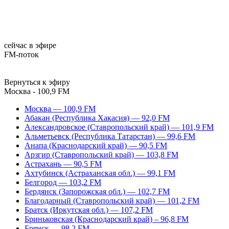
сейчас в эфире
FM-поток
Вернуться к эфиру
Москва - 100,9 FM
Москва — 100,9 FM
Абакан (Республика Хакасия) — 92,0 FM
Александровское (Ставропольский край) — 101,9 FM
Альметьевск (Республика Татарстан) — 99,6 FM
Анапа (Краснодарский край) — 90,5 FM
Арзгир (Ставропольский край) — 103,8 FM
Астрахань — 90,5 FM
Ахтубинск (Астраханская обл.) — 99,1 FM
Белгород — 103,2 FM
Бердянск (Запорожская обл.) — 102,7 FM
Благодарный (Ставропольский край) — 101,2 FM
Братск (Иркутская обл.) — 107,2 FM
Бриньковская (Краснодарский край) – 96,8 FM
Брянск — 98,2 FM