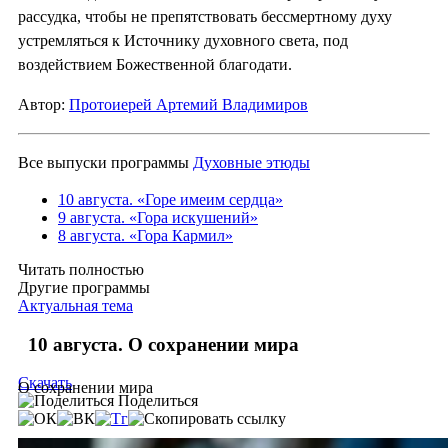
рассудка, чтобы не препятствовать бессмертному духу
устремляться к Источнику духовного света, под
воздействием Божественной благодати.
Автор:
Протоиерей Артемий Владимиров
Все выпуски программы
Духовные этюды
10 августа. «Горе имеим сердца»
9 августа. «Гора искушений»
8 августа. «Гора Кармил»
Читать полностью
Другие программы
Актуальная тема
10 августа. О сохранении мира
Скачать
О сохранении мира
Поделиться