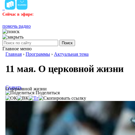
Сейчас в эфире:
помочь радио
Поиск
Главное меню
Главная
›
Программы
›
Актуальная тема
11 мая. О церковной жизни
Скачать
О церковной жизни
Поделиться