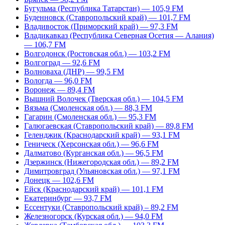
Бугульма (Республика Татарстан) — 105,9 FM
Буденновск (Ставропольский край) — 101,7 FM
Владивосток (Приморский край) — 97,3 FM
Владикавказ (Республика Северная Осетия — Алания)
— 106,7 FM
Волгодонск (Ростовская обл.) — 103,2 FM
Волгоград — 92,6 FM
Волноваха (ДНР) — 99,5 FM
Вологда — 96,0 FM
Воронеж — 89,4 FM
Вышний Волочек (Тверская обл.) — 104,5 FM
Вязьма (Смоленская обл.) — 88,3 FM
Гагарин (Смоленская обл.) — 95,3 FM
Галюгаевская (Ставропольский край) — 89,8 FM
Геленджик (Краснодарский край) — 93,1 FM
Геническ (Херсонская обл.) — 96,6 FM
Далматово (Курганская обл.) — 96,5 FM
Дзержинск (Нижегородская обл.) — 89,2 FM
Димитровград (Ульяновская обл.) — 97,1 FM
Донецк — 102,6 FM
Ейск (Краснодарский край) — 101,1 FM
Екатеринбург — 93,7 FM
Ессентуки (Ставропольский край) – 89,2 FM
Железногорск (Курская обл.) — 94,0 FM