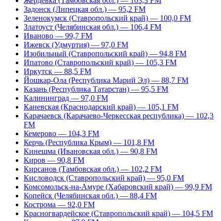
Жердевка (Тамбовская обл.) — 103,3 FM
Задонск (Липецкая обл.) — 95,2 FM
Зеленокумск (Ставропольский край) — 100,0 FM
Златоуст (Челябинская обл.) — 106,4 FM
Иваново — 99,7 FM
Ижевск (Удмуртия) — 97,0 FM
Изобильный (Ставропольский край) — 94,8 FM
Ипатово (Ставропольский край) — 105,3 FM
Иркутск — 88,5 FM
Йошкар-Ола (Республика Марий Эл) — 88,7 FM
Казань (Республика Татарстан) — 95,5 FM
Калининград — 97,0 FM
Каневская (Краснодарский край) — 105,1 FM
Карачаевск (Карачаево-Черкесская республика) — 102,3
FM
Кемерово — 104,3 FM
Керчь (Республика Крым) — 101,8 FM
Кинешма (Ивановская обл.) — 90,8 FM
Киров — 90,8 FM
Кирсанов (Тамбовская обл.) — 102,2 FM
Кисловодск (Ставропольский край) — 95,0 FM
Комсомольск-на-Амуре (Хабаровский край) — 99,9 FM
Копейск (Челябинская обл.) — 88,4 FM
Кострома — 92,0 FM
Красногвардейское (Ставропольский край) — 104,5 FM