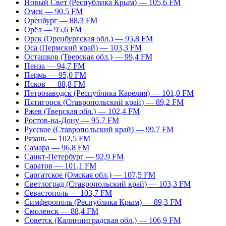
Новый Свет (Республика Крым) — 105,6 FM
Омск — 90,5 FM
Оренбург — 88,3 FM
Орёл — 95,6 FM
Орск (Оренбургская обл.) — 95,8 FM
Оса (Пермский край) — 103,3 FM
Осташков (Тверская обл.) — 99,4 FM
Пенза — 94,7 FM
Пермь — 95,0 FM
Псков — 88,8 FM
Петрозаводск (Республика Карелия) — 101,0 FM
Пятигорск (Ставропольский край) — 89,2 FM
Ржев (Тверская обл.) — 102,4 FM
Ростов-на-Дону — 95,7 FM
Русское (Ставропольский край) — 99,7 FM
Рязань — 102,5 FM
Самара — 96,8 FM
Санкт-Петербург — 92,9 FM
Саратов — 101,1 FM
Саргатское (Омская обл.) — 107,5 FM
Светлоград (Ставропольский край) — 103,3 FM
Севастополь — 103,7 FM
Симферополь (Республика Крым) — 89,3 FM
Смоленск — 88,4 FM
Советск (Калининградская обл.) — 106,9 FM