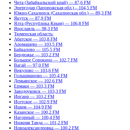
Чита (Забайкальский край) — 87,6 FM
Энергодар (Запорожская обл.) – 104,5 FM
Южно-Сахалинск (Сахалинская обл.) — 89,3 FM
Якутск — 87,9 FM
Ялта (Республика Крым) — 106,8 FM
Ярославль — 98,3 FM
Тюменская область:
Абатское — 103,8 FM
Аромашево — 103,5 FM
Байкалово — 105,5 FM
Бердюжье — 103,2 FM
Большое Сорокино — 102,7 FM
Вагай — 97,0 FM
Викулово — 103,6 FM
Голышманово — 105,4 FM
Демьянское — 102,6 FM
Ермаки — 103,3 FM
Заводоуковск — 103,3 FM
Ингаир — 103,2 FM
Исетское — 102,9 FM
Ишим — 104,9 FM
Казанское — 100,2 FM
Нагорный — 100,4 FM
Нижняя Тавда — 101,2 FM
Новоалександровка — 100,2 FM