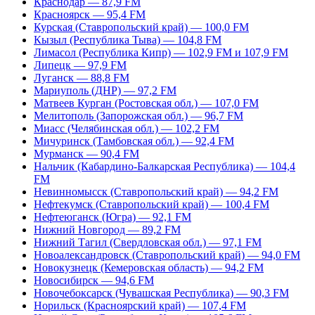
Краснодар — 87,9 FM
Красноярск — 95,4 FM
Курская (Ставропольский край) — 100,0 FM
Кызыл (Республика Тыва) — 104,8 FM
Лимасол (Республика Кипр) — 102,9 FM и 107,9 FM
Липецк — 97,9 FM
Луганск — 88,8 FM
Мариуполь (ДНР) — 97,2 FM
Матвеев Курган (Ростовская обл.) — 107,0 FM
Мелитополь (Запорожская обл.) — 96,7 FM
Миасс (Челябинская обл.) — 102,2 FM
Мичуринск (Тамбовская обл.) — 92,4 FM
Мурманск — 90,4 FM
Нальчик (Кабардино-Балкарская Республика) — 104,4
FM
Невинномысск (Ставропольский край) — 94,2 FM
Нефтекумск (Ставропольский край) — 100,4 FM
Нефтеюганск (Югра) — 92,1 FM
Нижний Новгород — 89,2 FM
Нижний Тагил (Свердловская обл.) — 97,1 FM
Новоалександровск (Ставропольский край) — 94,0 FM
Новокузнецк (Кемеровская область) — 94,2 FM
Новосибирск — 94,6 FM
Новочебоксарск (Чувашская Республика) — 90,3 FM
Норильск (Красноярский край) — 107,4 FM