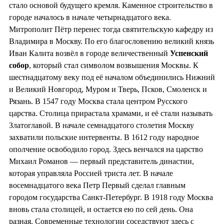
стало основой будущего кремля. Каменное строительство в
городе началось в начале четырнадцатого века.
Митрополит Пётр перенес тогда святительскую кафедру из
Владимира в Москву. По его благословению великий князь
Иван Калита возвёл в городе величественный
Успенский
собор
, который стал символом возвышения Москвы. К
шестнадцатому веку под её началом объединились Нижний
и Великий Новгород, Муром и Тверь, Псков, Смоленск и
Рязань. В 1547 году Москва стала центром Русского
царства. Столица прирастала храмами, и её стали называть
Златоглавой. В начале семнадцатого столетия Москву
захватили польские интервенты. В 1612 году народное
ополчение освободило город. Здесь венчался на царство
Михаил Романов — первый представитель династии,
которая управляла Россией триста лет. В начале
восемнадцатого века Петр Первый сделал главным
городом государства Санкт-Петербург. В 1918 году Москва
вновь стала столицей, и остается ею по сей день. Она
разная. Современные технологии соседствуют здесь с