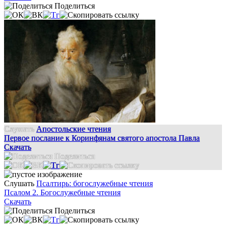
Поделиться
Слушать
Апостольские чтения
Первое послание к Коринфянам святого апостола Павла
Скачать
Поделиться
Слушать
Псалтирь: богослужебные чтения
Псалом 2. Богослужебные чтения
Скачать
Поделиться