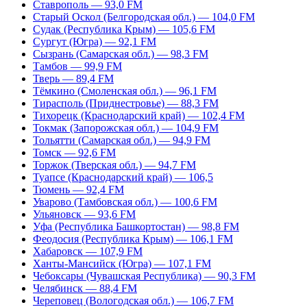
Ставрополь — 93,0 FM
Старый Оскол (Белгородская обл.) — 104,0 FM
Судак (Республика Крым) — 105,6 FM
Сургут (Югра) — 92,1 FM
Сызрань (Самарская обл.) — 98,3 FM
Тамбов — 99,9 FM
Тверь — 89,4 FM
Тёмкино (Смоленская обл.) — 96,1 FM
Тирасполь (Приднестровье) — 88,3 FM
Тихорецк (Краснодарский край) — 102,4 FM
Токмак (Запорожская обл.) — 104,9 FM
Тольятти (Самарская обл.) — 94,9 FM
Томск — 92,6 FM
Торжок (Тверская обл.) — 94,7 FM
Туапсе (Краснодарский край) — 106,5
Тюмень — 92,4 FM
Уварово (Тамбовская обл.) — 100,6 FM
Ульяновск — 93,6 FM
Уфа (Республика Башкортостан) — 98,8 FM
Феодосия (Республика Крым) — 106,1 FM
Хабаровск — 107,9 FM
Ханты-Мансийск (Югра) — 107,1 FM
Чебоксары (Чувашская Республика) — 90,3 FM
Челябинск — 88,4 FM
Череповец (Вологодская обл.) — 106,7 FM