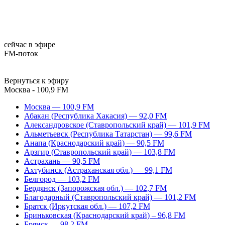
сейчас в эфире
FM-поток
Вернуться к эфиру
Москва - 100,9 FM
Москва — 100,9 FM
Абакан (Республика Хакасия) — 92,0 FM
Александровское (Ставропольский край) — 101,9 FM
Альметьевск (Республика Татарстан) — 99,6 FM
Анапа (Краснодарский край) — 90,5 FM
Арзгир (Ставропольский край) — 103,8 FM
Астрахань — 90,5 FM
Ахтубинск (Астраханская обл.) — 99,1 FM
Белгород — 103,2 FM
Бердянск (Запорожская обл.) — 102,7 FM
Благодарный (Ставропольский край) — 101,2 FM
Братск (Иркутская обл.) — 107,2 FM
Бриньковская (Краснодарский край) – 96,8 FM
Брянск — 98,2 FM