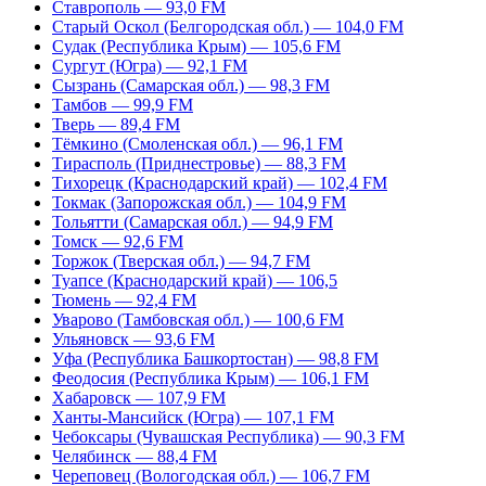
Ставрополь — 93,0 FM
Старый Оскол (Белгородская обл.) — 104,0 FM
Судак (Республика Крым) — 105,6 FM
Сургут (Югра) — 92,1 FM
Сызрань (Самарская обл.) — 98,3 FM
Тамбов — 99,9 FM
Тверь — 89,4 FM
Тёмкино (Смоленская обл.) — 96,1 FM
Тирасполь (Приднестровье) — 88,3 FM
Тихорецк (Краснодарский край) — 102,4 FM
Токмак (Запорожская обл.) — 104,9 FM
Тольятти (Самарская обл.) — 94,9 FM
Томск — 92,6 FM
Торжок (Тверская обл.) — 94,7 FM
Туапсе (Краснодарский край) — 106,5
Тюмень — 92,4 FM
Уварово (Тамбовская обл.) — 100,6 FM
Ульяновск — 93,6 FM
Уфа (Республика Башкортостан) — 98,8 FM
Феодосия (Республика Крым) — 106,1 FM
Хабаровск — 107,9 FM
Ханты-Мансийск (Югра) — 107,1 FM
Чебоксары (Чувашская Республика) — 90,3 FM
Челябинск — 88,4 FM
Череповец (Вологодская обл.) — 106,7 FM