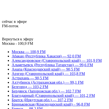
сейчас в эфире
FM-поток
Вернуться к эфиру
Москва - 100,9 FM
Москва — 100,9 FM
Абакан (Республика Хакасия) — 92,0 FM
Александровское (Ставропольский край) — 101,9 FM
Альметьевск (Республика Татарстан) — 99,6 FM
Анапа (Краснодарский край) — 90,5 FM
Арзгир (Ставропольский край) — 103,8 FM
Астрахань — 90,5 FM
Ахтубинск (Астраханская обл.) — 99,1 FM
Белгород — 103,2 FM
Бердянск (Запорожская обл.) — 102,7 FM
Благодарный (Ставропольский край) — 101,2 FM
Братск (Иркутская обл.) — 107,2 FM
Бриньковская (Краснодарский край) – 96,8 FM
Брянск — 98,2 FM