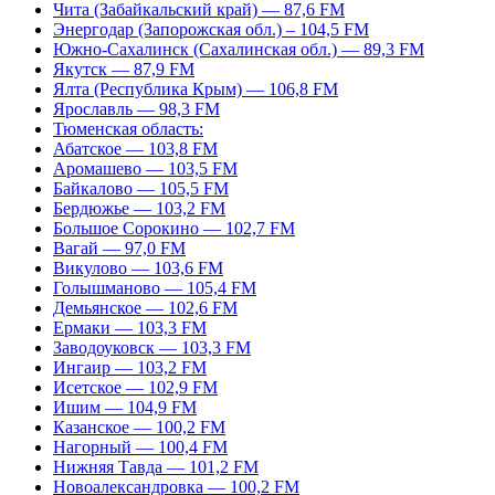
Чита (Забайкальский край) — 87,6 FM
Энергодар (Запорожская обл.) – 104,5 FM
Южно-Сахалинск (Сахалинская обл.) — 89,3 FM
Якутск — 87,9 FM
Ялта (Республика Крым) — 106,8 FM
Ярославль — 98,3 FM
Тюменская область:
Абатское — 103,8 FM
Аромашево — 103,5 FM
Байкалово — 105,5 FM
Бердюжье — 103,2 FM
Большое Сорокино — 102,7 FM
Вагай — 97,0 FM
Викулово — 103,6 FM
Голышманово — 105,4 FM
Демьянское — 102,6 FM
Ермаки — 103,3 FM
Заводоуковск — 103,3 FM
Ингаир — 103,2 FM
Исетское — 102,9 FM
Ишим — 104,9 FM
Казанское — 100,2 FM
Нагорный — 100,4 FM
Нижняя Тавда — 101,2 FM
Новоалександровка — 100,2 FM