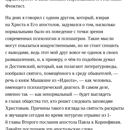
Феоктист.
На днях я говорил с одним другом, который, взирая
на Христа и Его апостолов, задумался о том, насколько
нормальными было их поведение с точки зрения
современных психологии и психиатрии. Такие мысли
могут показаться кощунственными, но не стоит спешить
с выводами, ведь этот мой друг вовсе не одинок в своих
размышлениях, и, к примеру, о чём-то подобном думал
и Достоевский, который, как полагают литературоведы,
изобразил святого, помещённого в среду обывателей, —
речь о князе Мышкине из «Идиота», — как человека,
имеющего психиатрический диагноз. В самом деле,
именно так — как ненормальный — будет выглядеть
в глазах общества тот, кто решит следовать заповедям
Христовым. Причины такого взгляда на святость раскрыты
в звучащем сегодня во время литургии отрывке из 1-
й главы Второго послания апостола Павла к Коринфянам.
Давайте послушаем эти апостольские слова.