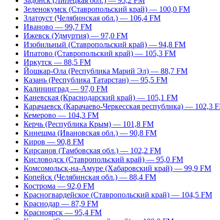
Задонск (Липецкая обл.) — 95,2 FM
Зеленокумск (Ставропольский край) — 100,0 FM
Златоуст (Челябинская обл.) — 106,4 FM
Иваново — 99,7 FM
Ижевск (Удмуртия) — 97,0 FM
Изобильный (Ставропольский край) — 94,8 FM
Ипатово (Ставропольский край) — 105,3 FM
Иркутск — 88,5 FM
Йошкар-Ола (Республика Марий Эл) — 88,7 FM
Казань (Республика Татарстан) — 95,5 FM
Калининград — 97,0 FM
Каневская (Краснодарский край) — 105,1 FM
Карачаевск (Карачаево-Черкесская республика) — 102,3 
Кемерово — 104,3 FM
Керчь (Республика Крым) — 101,8 FM
Кинешма (Ивановская обл.) — 90,8 FM
Киров — 90,8 FM
Кирсанов (Тамбовская обл.) — 102,2 FM
Кисловодск (Ставропольский край) — 95,0 FM
Комсомольск-на-Амуре (Хабаровский край) — 99,9 FM
Копейск (Челябинская обл.) — 88,4 FM
Кострома — 92,0 FM
Красногвардейское (Ставропольский край) — 104,5 FM
Краснодар — 87,9 FM
Красноярск — 95,4 FM