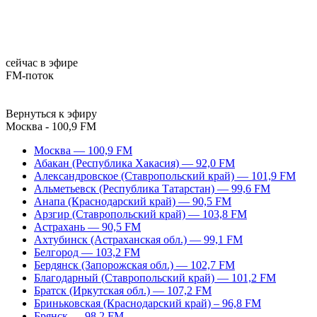
сейчас в эфире
FM-поток
Вернуться к эфиру
Москва - 100,9 FM
Москва — 100,9 FM
Абакан (Республика Хакасия) — 92,0 FM
Александровское (Ставропольский край) — 101,9 FM
Альметьевск (Республика Татарстан) — 99,6 FM
Анапа (Краснодарский край) — 90,5 FM
Арзгир (Ставропольский край) — 103,8 FM
Астрахань — 90,5 FM
Ахтубинск (Астраханская обл.) — 99,1 FM
Белгород — 103,2 FM
Бердянск (Запорожская обл.) — 102,7 FM
Благодарный (Ставропольский край) — 101,2 FM
Братск (Иркутская обл.) — 107,2 FM
Бриньковская (Краснодарский край) – 96,8 FM
Брянск — 98,2 FM