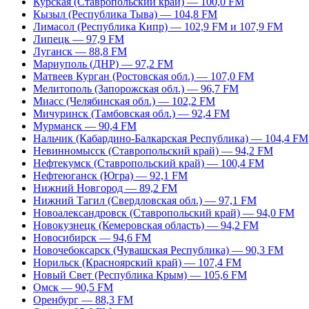
Курская (Ставропольский край) — 100,0 FM
Кызыл (Республика Тыва) — 104,8 FM
Лимасол (Республика Кипр) — 102,9 FM и 107,9 FM
Липецк — 97,9 FM
Луганск — 88,8 FM
Мариуполь (ДНР) — 97,2 FM
Матвеев Курган (Ростовская обл.) — 107,0 FM
Мелитополь (Запорожская обл.) — 96,7 FM
Миасс (Челябинская обл.) — 102,2 FM
Мичуринск (Тамбовская обл.) — 92,4 FM
Мурманск — 90,4 FM
Нальчик (Кабардино-Балкарская Республика) — 104,4 FM
Невинномысск (Ставропольский край) — 94,2 FM
Нефтекумск (Ставропольский край) — 100,4 FM
Нефтеюганск (Югра) — 92,1 FM
Нижний Новгород — 89,2 FM
Нижний Тагил (Свердловская обл.) — 97,1 FM
Новоалександровск (Ставропольский край) — 94,0 FM
Новокузнецк (Кемеровская область) — 94,2 FM
Новосибирск — 94,6 FM
Новочебоксарск (Чувашская Республика) — 90,3 FM
Норильск (Красноярский край) — 107,4 FM
Новый Свет (Республика Крым) — 105,6 FM
Омск — 90,5 FM
Оренбург — 88,3 FM