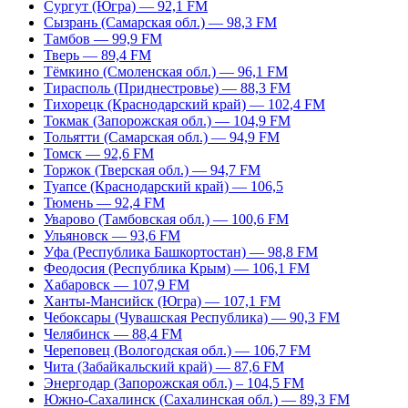
Сургут (Югра) — 92,1 FM
Сызрань (Самарская обл.) — 98,3 FM
Тамбов — 99,9 FM
Тверь — 89,4 FM
Тёмкино (Смоленская обл.) — 96,1 FM
Тирасполь (Приднестровье) — 88,3 FM
Тихорецк (Краснодарский край) — 102,4 FM
Токмак (Запорожская обл.) — 104,9 FM
Тольятти (Самарская обл.) — 94,9 FM
Томск — 92,6 FM
Торжок (Тверская обл.) — 94,7 FM
Туапсе (Краснодарский край) — 106,5
Тюмень — 92,4 FM
Уварово (Тамбовская обл.) — 100,6 FM
Ульяновск — 93,6 FM
Уфа (Республика Башкортостан) — 98,8 FM
Феодосия (Республика Крым) — 106,1 FM
Хабаровск — 107,9 FM
Ханты-Мансийск (Югра) — 107,1 FM
Чебоксары (Чувашская Республика) — 90,3 FM
Челябинск — 88,4 FM
Череповец (Вологодская обл.) — 106,7 FM
Чита (Забайкальский край) — 87,6 FM
Энергодар (Запорожская обл.) – 104,5 FM
Южно-Сахалинск (Сахалинская обл.) — 89,3 FM