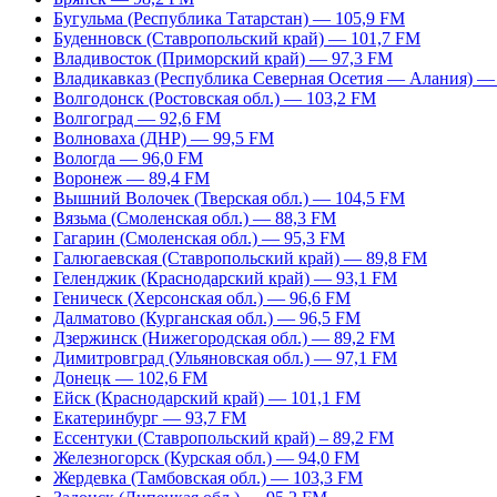
Бугульма (Республика Татарстан) — 105,9 FM
Буденновск (Ставропольский край) — 101,7 FM
Владивосток (Приморский край) — 97,3 FM
Владикавказ (Республика Северная Осетия — Алания) —
Волгодонск (Ростовская обл.) — 103,2 FM
Волгоград — 92,6 FM
Волноваха (ДНР) — 99,5 FM
Вологда — 96,0 FM
Воронеж — 89,4 FM
Вышний Волочек (Тверская обл.) — 104,5 FM
Вязьма (Смоленская обл.) — 88,3 FM
Гагарин (Смоленская обл.) — 95,3 FM
Галюгаевская (Ставропольский край) — 89,8 FM
Геленджик (Краснодарский край) — 93,1 FM
Геническ (Херсонская обл.) — 96,6 FM
Далматово (Курганская обл.) — 96,5 FM
Дзержинск (Нижегородская обл.) — 89,2 FM
Димитровград (Ульяновская обл.) — 97,1 FM
Донецк — 102,6 FM
Ейск (Краснодарский край) — 101,1 FM
Екатеринбург — 93,7 FM
Ессентуки (Ставропольский край) – 89,2 FM
Железногорск (Курская обл.) — 94,0 FM
Жердевка (Тамбовская обл.) — 103,3 FM