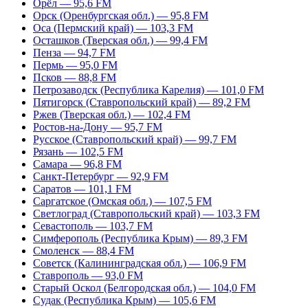
Орёл — 95,6 FM
Орск (Оренбургская обл.) — 95,8 FM
Оса (Пермский край) — 103,3 FM
Осташков (Тверская обл.) — 99,4 FM
Пенза — 94,7 FM
Пермь — 95,0 FM
Псков — 88,8 FM
Петрозаводск (Республика Карелия) — 101,0 FM
Пятигорск (Ставропольский край) — 89,2 FM
Ржев (Тверская обл.) — 102,4 FM
Ростов-на-Дону — 95,7 FM
Русское (Ставропольский край) — 99,7 FM
Рязань — 102,5 FM
Самара — 96,8 FM
Санкт-Петербург — 92,9 FM
Саратов — 101,1 FM
Саргатское (Омская обл.) — 107,5 FM
Светлоград (Ставропольский край) — 103,3 FM
Севастополь — 103,7 FM
Симферополь (Республика Крым) — 89,3 FM
Смоленск — 88,4 FM
Советск (Калининградская обл.) — 106,9 FM
Ставрополь — 93,0 FM
Старый Оскол (Белгородская обл.) — 104,0 FM
Судак (Республика Крым) — 105,6 FM