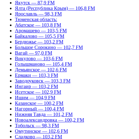
Якутск — 87,9 FM
Ялта (Республика Крым) — 106,8 FM
Ярославль — 98,3 FM
Тюменская область:
Абатское — 103,8 FM
Аромашево — 103,5 FM
Байкалово — 105,5 FM
Бердюжье — 103,2 FM
Большое Сорокино — 102,7 FM
Вагай — 97,0 FM
Викулово — 103,6 FM
Голышманово — 105,4 FM
Демьянское — 102,6 FM
Ермаки — 103,3 FM
Заводоуковск — 103,3 FM
Ингаир — 103,2 FM
Исетское — 102,9 FM
Ишим — 104,9 FM
Казанское — 100,2 FM
Нагорный — 100,4 FM
Нижняя Тавда — 101,2 FM
Новоалександровка — 100,2 FM
Тобольск — 98,3 FM
Омутинское — 102,6 FM
Сладково — 103,2 FM