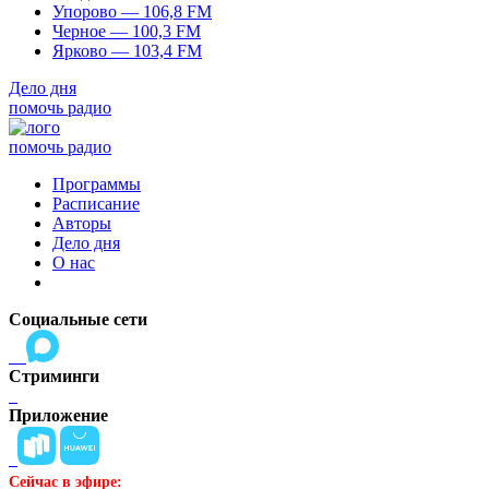
Упорово — 106,8 FM
Черное — 100,3 FM
Ярково — 103,4 FM
Дело дня
помочь радио
помочь радио
Программы
Расписание
Авторы
Дело дня
О нас
Социальные сети
Стриминги
Приложение
Сейчас в эфире: