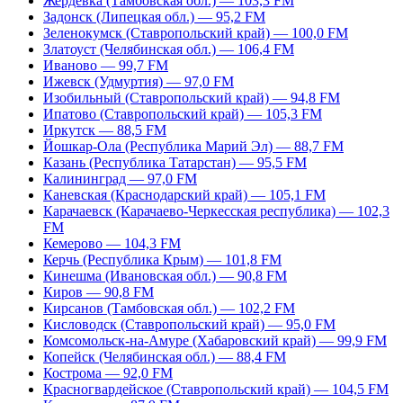
Жердевка (Тамбовская обл.) — 103,3 FM
Задонск (Липецкая обл.) — 95,2 FM
Зеленокумск (Ставропольский край) — 100,0 FM
Златоуст (Челябинская обл.) — 106,4 FM
Иваново — 99,7 FM
Ижевск (Удмуртия) — 97,0 FM
Изобильный (Ставропольский край) — 94,8 FM
Ипатово (Ставропольский край) — 105,3 FM
Иркутск — 88,5 FM
Йошкар-Ола (Республика Марий Эл) — 88,7 FM
Казань (Республика Татарстан) — 95,5 FM
Калининград — 97,0 FM
Каневская (Краснодарский край) — 105,1 FM
Карачаевск (Карачаево-Черкесская республика) — 102,3
FM
Кемерово — 104,3 FM
Керчь (Республика Крым) — 101,8 FM
Кинешма (Ивановская обл.) — 90,8 FM
Киров — 90,8 FM
Кирсанов (Тамбовская обл.) — 102,2 FM
Кисловодск (Ставропольский край) — 95,0 FM
Комсомольск-на-Амуре (Хабаровский край) — 99,9 FM
Копейск (Челябинская обл.) — 88,4 FM
Кострома — 92,0 FM
Красногвардейское (Ставропольский край) — 104,5 FM