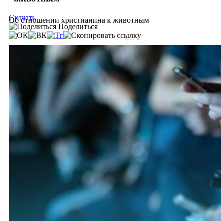
Скачать
Об отношении христианина к животным
Поделиться