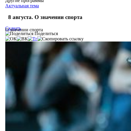
Другие программы
Актуальная тема
8 августа. О значении спорта
Скачать
О значении спорта
Поделиться