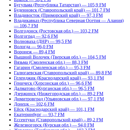
Бугульма (Республика Татарстан) — 105,9 FM
Буденновск (Ставропольский край) — 101,7 FM
Владивосток (Приморский край) — 97,3 FM
Владикавказ (Республика Северная Осетия — Алания)
— 106,7 FM
Волгодонск (Ростовская обл.) — 103,2 FM
Волгоград — 92,6 FM
Волноваха (ДНР) — 99,5 FM
Вологда — 96,0 FM
Воронеж — 89,4 FM
Вышний Волочек (Тверская обл.) — 104,5 FM
Вязьма (Смоленская обл.) — 88,3 FM
Гагарин (Смоленская обл.) — 95,3 FM
Галюгаевская (Ставропольский край) — 89,8 FM
Геленджик (Краснодарский край) — 93,1 FM
Геническ (Херсонская обл.) — 96,6 FM
Далматово (Курганская обл.) — 96,5 FM
Дзержинск (Нижегородская обл.) — 89,2 FM
Димитровград (Ульяновская обл.) — 97,1 FM
Донецк — 102,6 FM
Ейск (Краснодарский край) — 101,1 FM
Екатеринбург — 93,7 FM
Ессентуки (Ставропольский край) – 89,2 FM
Железногорск (Курская обл.) — 94,0 FM