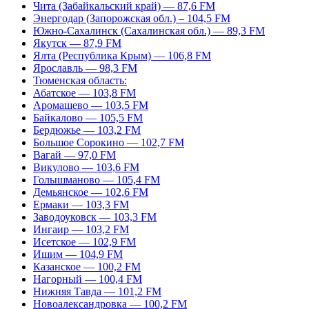
Чита (Забайкальский край) — 87,6 FM
Энергодар (Запорожская обл.) – 104,5 FM
Южно-Сахалинск (Сахалинская обл.) — 89,3 FM
Якутск — 87,9 FM
Ялта (Республика Крым) — 106,8 FM
Ярославль — 98,3 FM
Тюменская область:
Абатское — 103,8 FM
Аромашево — 103,5 FM
Байкалово — 105,5 FM
Бердюжье — 103,2 FM
Большое Сорокино — 102,7 FM
Вагай — 97,0 FM
Викулово — 103,6 FM
Голышманово — 105,4 FM
Демьянское — 102,6 FM
Ермаки — 103,3 FM
Заводоуковск — 103,3 FM
Ингаир — 103,2 FM
Исетское — 102,9 FM
Ишим — 104,9 FM
Казанское — 100,2 FM
Нагорный — 100,4 FM
Нижняя Тавда — 101,2 FM
Новоалександровка — 100,2 FM