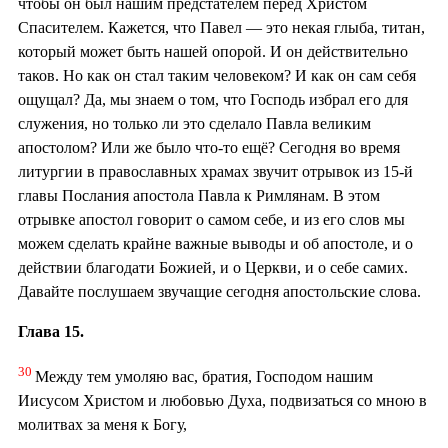
чтобы он был нашим предстателем перед Христом
Спасителем. Кажется, что Павел — это некая глыба, титан,
который может быть нашей опорой. И он действительно
таков. Но как он стал таким человеком? И как он сам себя
ощущал? Да, мы знаем о том, что Господь избрал его для
служения, но только ли это сделало Павла великим
апостолом? Или же было что-то ещё? Сегодня во время
литургии в православных храмах звучит отрывок из 15-й
главы Послания апостола Павла к Римлянам. В этом
отрывке апостол говорит о самом себе, и из его слов мы
можем сделать крайне важные выводы и об апостоле, и о
действии благодати Божией, и о Церкви, и о себе самих.
Давайте послушаем звучащие сегодня апостольские слова.
Глава 15.
30
Между тем умоляю вас, братия, Господом нашим
Иисусом Христом и любовью Духа, подвизаться со мною в
молитвах за меня к Богу,