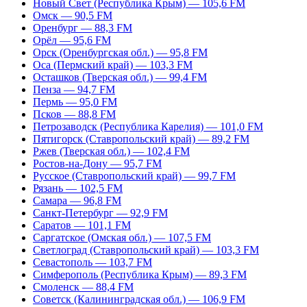
Новый Свет (Республика Крым) — 105,6 FM
Омск — 90,5 FM
Оренбург — 88,3 FM
Орёл — 95,6 FM
Орск (Оренбургская обл.) — 95,8 FM
Оса (Пермский край) — 103,3 FM
Осташков (Тверская обл.) — 99,4 FM
Пенза — 94,7 FM
Пермь — 95,0 FM
Псков — 88,8 FM
Петрозаводск (Республика Карелия) — 101,0 FM
Пятигорск (Ставропольский край) — 89,2 FM
Ржев (Тверская обл.) — 102,4 FM
Ростов-на-Дону — 95,7 FM
Русское (Ставропольский край) — 99,7 FM
Рязань — 102,5 FM
Самара — 96,8 FM
Санкт-Петербург — 92,9 FM
Саратов — 101,1 FM
Саргатское (Омская обл.) — 107,5 FM
Светлоград (Ставропольский край) — 103,3 FM
Севастополь — 103,7 FM
Симферополь (Республика Крым) — 89,3 FM
Смоленск — 88,4 FM
Советск (Калининградская обл.) — 106,9 FM