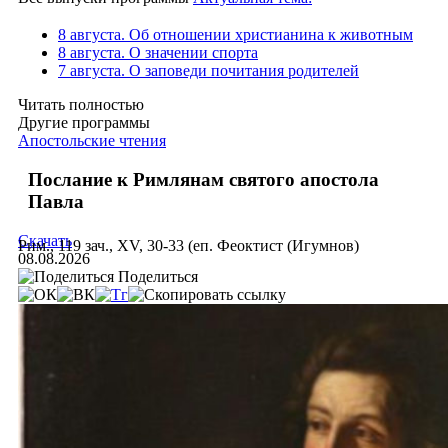
8 августа. Об отношении христианина к животным
8 августа. О значении спорта
7 августа. О заповеди почитания родителей
Читать полностью
Другие программы
Апостольские чтения
Послание к Римлянам святого апостола
Павла
Скачать
Рим., 119 зач., XV, 30-33 (еп. Феоктист (Игумнов)
08.08.2026
Поделиться