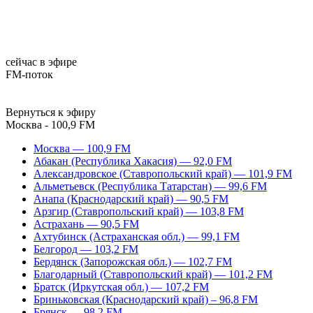
сейчас в эфире
FM-поток
Вернуться к эфиру
Москва - 100,9 FM
Москва — 100,9 FM
Абакан (Республика Хакасия) — 92,0 FM
Александровское (Ставропольский край) — 101,9 FM
Альметьевск (Республика Татарстан) — 99,6 FM
Анапа (Краснодарский край) — 90,5 FM
Арзгир (Ставропольский край) — 103,8 FM
Астрахань — 90,5 FM
Ахтубинск (Астраханская обл.) — 99,1 FM
Белгород — 103,2 FM
Бердянск (Запорожская обл.) — 102,7 FM
Благодарный (Ставропольский край) — 101,2 FM
Братск (Иркутская обл.) — 107,2 FM
Бриньковская (Краснодарский край) – 96,8 FM
Брянск — 98,2 FM