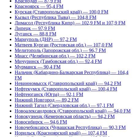
Краснодар — 87,9 FM
Красноярск — 95,4 FM
Курская (Ставропольский край) — 100,0 FM
Кызыл (Республика Тыва) — 104,8 FM
Лимасол (Республика Кипр) — 102,9 FM и 107,9 FM
Липецк — 97,9 FM
Луганск — 88,8 FM
Мариуполь (ДНР) — 97,2 FM
Матвеев Курган (Ростовская обл.) — 107,0 FM
Мелитополь (Запорожская обл.) — 96,7 FM
Миасс (Челябинская обл.) — 102,2 FM
Мичуринск (Тамбовская обл.) — 92,4 FM
Мурманск — 90,4 FM
Нальчик (Кабардино-Балкарская Республика) — 104,4
FM
Невинномысск (Ставропольский край) — 94,2 FM
Нефтекумск (Ставропольский край) — 100,4 FM
Нефтеюганск (Югра) — 92,1 FM
Нижний Новгород — 89,2 FM
Нижний Тагил (Свердловская обл.) — 97,1 FM
Новоалександровск (Ставропольский край) — 94,0 FM
Новокузнецк (Кемеровская область) — 94,2 FM
Новосибирск — 94,6 FM
Новочебоксарск (Чувашская Республика) — 90,3 FM
Норильск (Красноярский край) — 107,4 FM