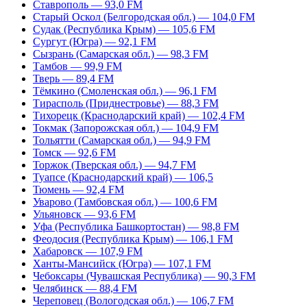
Ставрополь — 93,0 FM
Старый Оскол (Белгородская обл.) — 104,0 FM
Судак (Республика Крым) — 105,6 FM
Сургут (Югра) — 92,1 FM
Сызрань (Самарская обл.) — 98,3 FM
Тамбов — 99,9 FM
Тверь — 89,4 FM
Тёмкино (Смоленская обл.) — 96,1 FM
Тирасполь (Приднестровье) — 88,3 FM
Тихорецк (Краснодарский край) — 102,4 FM
Токмак (Запорожская обл.) — 104,9 FM
Тольятти (Самарская обл.) — 94,9 FM
Томск — 92,6 FM
Торжок (Тверская обл.) — 94,7 FM
Туапсе (Краснодарский край) — 106,5
Тюмень — 92,4 FM
Уварово (Тамбовская обл.) — 100,6 FM
Ульяновск — 93,6 FM
Уфа (Республика Башкортостан) — 98,8 FM
Феодосия (Республика Крым) — 106,1 FM
Хабаровск — 107,9 FM
Ханты-Мансийск (Югра) — 107,1 FM
Чебоксары (Чувашская Республика) — 90,3 FM
Челябинск — 88,4 FM
Череповец (Вологодская обл.) — 106,7 FM