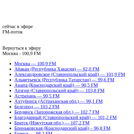
сейчас в эфире
FM-поток
Вернуться к эфиру
Москва - 100,9 FM
Москва — 100,9 FM
Абакан (Республика Хакасия) — 92,0 FM
Александровское (Ставропольский край) — 101,9 FM
Альметьевск (Республика Татарстан) — 99,6 FM
Анапа (Краснодарский край) — 90,5 FM
Арзгир (Ставропольский край) — 103,8 FM
Астрахань — 90,5 FM
Ахтубинск (Астраханская обл.) — 99,1 FM
Белгород — 103,2 FM
Бердянск (Запорожская обл.) — 102,7 FM
Благодарный (Ставропольский край) — 101,2 FM
Братск (Иркутская обл.) — 107,2 FM
Бриньковская (Краснодарский край) – 96,8 FM
Брянск — 98,2 FM