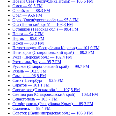
Новый Свет (Республика Крым) — 105,6 FM
Омск — 90,5 FM
Оренбург — 88,3 FM
Орёл — 95,6 FM
Орск (Оренбургская обл.) — 95,8 FM
Оса (Пермский край) — 103,3 FM
Осташков (Тверская обл.) — 99,4 FM
Пенза — 94,7 FM
Пермь — 95,0 FM
Псков — 88,8 FM
Петрозаводск (Республика Карелия) — 101,0 FM
Пятигорск (Ставропольский край) — 89,2 FM
Ржев (Тверская обл.) — 102,4 FM
Ростов-на-Дону — 95,7 FM
Русское (Ставропольский край) — 99,7 FM
Рязань — 102,5 FM
Самара — 96,8 FM
Санкт-Петербург — 92,9 FM
Саратов — 101,1 FM
Саргатское (Омская обл.) — 107,5 FM
Светлоград (Ставропольский край) — 103,3 FM
Севастополь — 103,7 FM
Симферополь (Республика Крым) — 89,3 FM
Смоленск — 88,4 FM
Советск (Калининградская обл.) — 106,9 FM