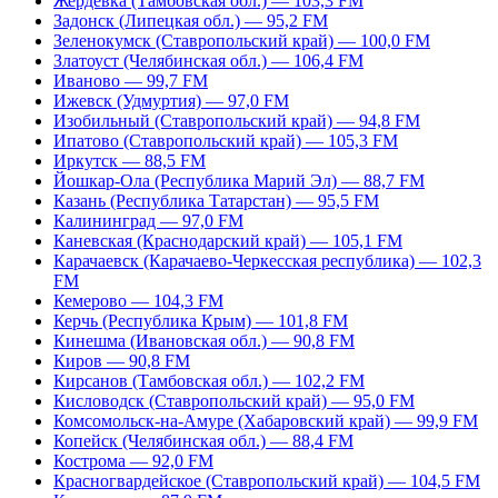
Жердевка (Тамбовская обл.) — 103,3 FM
Задонск (Липецкая обл.) — 95,2 FM
Зеленокумск (Ставропольский край) — 100,0 FM
Златоуст (Челябинская обл.) — 106,4 FM
Иваново — 99,7 FM
Ижевск (Удмуртия) — 97,0 FM
Изобильный (Ставропольский край) — 94,8 FM
Ипатово (Ставропольский край) — 105,3 FM
Иркутск — 88,5 FM
Йошкар-Ола (Республика Марий Эл) — 88,7 FM
Казань (Республика Татарстан) — 95,5 FM
Калининград — 97,0 FM
Каневская (Краснодарский край) — 105,1 FM
Карачаевск (Карачаево-Черкесская республика) — 102,3
FM
Кемерово — 104,3 FM
Керчь (Республика Крым) — 101,8 FM
Кинешма (Ивановская обл.) — 90,8 FM
Киров — 90,8 FM
Кирсанов (Тамбовская обл.) — 102,2 FM
Кисловодск (Ставропольский край) — 95,0 FM
Комсомольск-на-Амуре (Хабаровский край) — 99,9 FM
Копейск (Челябинская обл.) — 88,4 FM
Кострома — 92,0 FM
Красногвардейское (Ставропольский край) — 104,5 FM