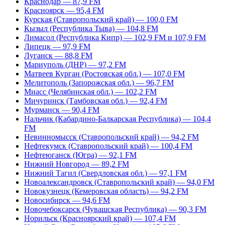
Краснодар — 87,9 FM
Красноярск — 95,4 FM
Курская (Ставропольский край) — 100,0 FM
Кызыл (Республика Тыва) — 104,8 FM
Лимасол (Республика Кипр) — 102,9 FM и 107,9 FM
Липецк — 97,9 FM
Луганск — 88,8 FM
Мариуполь (ДНР) — 97,2 FM
Матвеев Курган (Ростовская обл.) — 107,0 FM
Мелитополь (Запорожская обл.) — 96,7 FM
Миасс (Челябинская обл.) — 102,2 FM
Мичуринск (Тамбовская обл.) — 92,4 FM
Мурманск — 90,4 FM
Нальчик (Кабардино-Балкарская Республика) — 104,4
FM
Невинномысск (Ставропольский край) — 94,2 FM
Нефтекумск (Ставропольский край) — 100,4 FM
Нефтеюганск (Югра) — 92,1 FM
Нижний Новгород — 89,2 FM
Нижний Тагил (Свердловская обл.) — 97,1 FM
Новоалександровск (Ставропольский край) — 94,0 FM
Новокузнецк (Кемеровская область) — 94,2 FM
Новосибирск — 94,6 FM
Новочебоксарск (Чувашская Республика) — 90,3 FM
Норильск (Красноярский край) — 107,4 FM