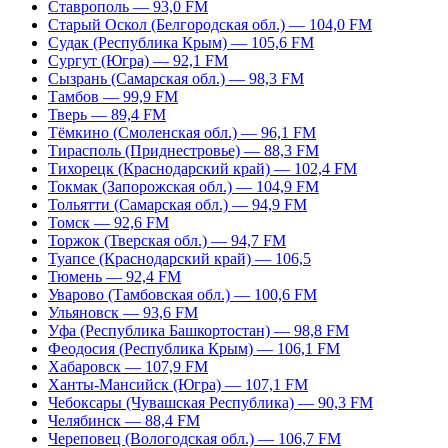
Ставрополь — 93,0 FM
Старый Оскол (Белгородская обл.) — 104,0 FM
Судак (Республика Крым) — 105,6 FM
Сургут (Югра) — 92,1 FM
Сызрань (Самарская обл.) — 98,3 FM
Тамбов — 99,9 FM
Тверь — 89,4 FM
Тёмкино (Смоленская обл.) — 96,1 FM
Тирасполь (Приднестровье) — 88,3 FM
Тихорецк (Краснодарский край) — 102,4 FM
Токмак (Запорожская обл.) — 104,9 FM
Тольятти (Самарская обл.) — 94,9 FM
Томск — 92,6 FM
Торжок (Тверская обл.) — 94,7 FM
Туапсе (Краснодарский край) — 106,5
Тюмень — 92,4 FM
Уварово (Тамбовская обл.) — 100,6 FM
Ульяновск — 93,6 FM
Уфа (Республика Башкортостан) — 98,8 FM
Феодосия (Республика Крым) — 106,1 FM
Хабаровск — 107,9 FM
Ханты-Мансийск (Югра) — 107,1 FM
Чебоксары (Чувашская Республика) — 90,3 FM
Челябинск — 88,4 FM
Череповец (Вологодская обл.) — 106,7 FM