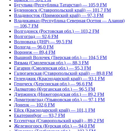
Бугульма (Республика Татарстан) — 105,9 FM
Буденновск (Ставропольский край) — 101,7 FM
Владивосток (Приморский край) — 97,3 FM
Владикавказ (Республика Северная Осетия — Алания)
— 106,7 FM
Волгодонск (Ростовская обл.) — 103,2 FM
Волгоград — 92,6 FM
Волноваха (ДНР) — 99,5 FM
Вологда — 96,0 FM
Воронеж — 89,4 FM
Вышний Волочек (Тверская обл.) — 104,5 FM
Вязьма (Смоленская обл.) — 88,3 FM
Гагарин (Смоленская обл.) — 95,3 FM
Галюгаевская (Ставропольский край) — 89,8 FM
Геленджик (Краснодарский край) — 93,1 FM
Геническ (Херсонская обл.) — 96,6 FM
Далматово (Курганская обл.) — 96,5 FM
Дзержинск (Нижегородская обл.) — 89,2 FM
Димитровград (Ульяновская обл.) — 97,1 FM
Донецк — 102,6 FM
Ейск (Краснодарский край) — 101,1 FM
Екатеринбург — 93,7 FM
Ессентуки (Ставропольский край) – 89,2 FM
Железногорск (Курская обл.) — 94,0 FM