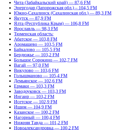
Чита (Забайкальский край) — 87,6 FM
Энергодар (Запорожская обл.) – 104,5 FM
Южно-Сахалинск (Сахалинская обл.) — 89,3 FM
Якутск — 87,9 FM
Ялта (Республика Крым) — 106,8 FM
Ярославль — 98,3 FM
Тюменская область:
Абатское — 103,8 FM
Аромашево — 103,5 FM
Байкалово — 105,5 FM
Бердюжье — 103,2 FM
Большое Сорокино — 102,7 FM
Вагай — 97,0 FM
Викулово — 103,6 FM
Голышманово — 105,4 FM
Демьянское — 102,6 FM
Ермаки — 103,3 FM
Заводоуковск — 103,3 FM
Ингаир — 103,2 FM
Исетское — 102,9 FM
Ишим — 104,9 FM
Казанское — 100,2 FM
Нагорный — 100,4 FM
Нижняя Тавда — 101,2 FM
Новоалександровка — 100,2 FM